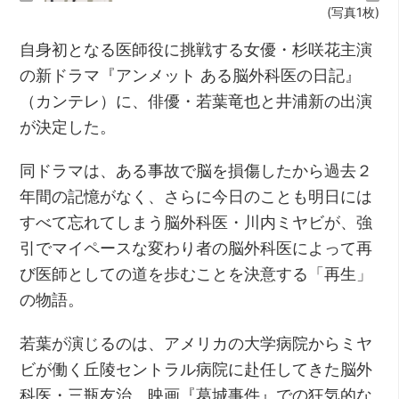
(写真1枚)
自身初となる医師役に挑戦する女優・杉咲花主演
の新ドラマ『アンメット ある脳外科医の日記』
（カンテレ）に、俳優・若葉竜也と井浦新の出演
が決定した。
同ドラマは、ある事故で脳を損傷したから過去２
年間の記憶がなく、さらに今日のことも明日には
すべて忘れてしまう脳外科医・川内ミヤビが、強
引でマイペースな変わり者の脳外科医によって再
び医師としての道を歩むことを決意する「再生」
の物語。
若葉が演じるのは、アメリカの大学病院からミヤ
ビが働く丘陵セントラル病院に赴任してきた脳外
科医・三瓶友治。映画『葛城事件』での狂気的な