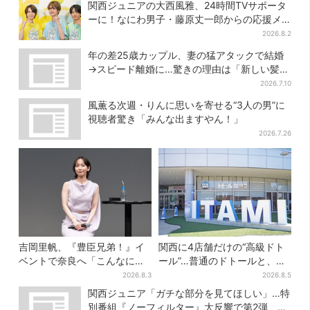
は今だけ
関西ジュニアの大西風雅、24時間TVサポータ
ーに！なにわ男子・藤原丈一郎からの応援メ
ッセージを告白
2026.8.2
年の差25歳カップル、妻の猛アタックで結婚
→スピード離婚に…驚きの理由は「新しい髪
型」
2026.7.10
風薫る次週・りんに思いを寄せる“3人の男”に
視聴者驚き「みんな出ますやん！」
2026.7.26
吉岡里帆、『豊臣兄弟！』イ
関西に4店舗だけの“高級ドト
ベントで奈良へ「こんなに楽
ール”…普通のドトールと、何
しんでもらえてうれしい」
が違う？コーヒーは約2倍の
2026.8.3
2026.8.5
600円
関西ジュニア「ガチな部分を見てほしい」…特
別番組『ノーフィルター』大反響で第2弾、7