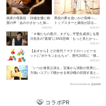
病床の母親役・29歳女優に称
男役の夢を追いかけ長崎へ…
賛の声「あの小さかった加恋
トップスターと娘役が語る
ちゃんが…」朝ドラ視聴者し
「ハウステンボス歌劇団」と
2026.8.6
2026.8.2
みじみ
は？大阪で初公演開催
「＃俺たちの黒川」タグも…平埜生成演じる黒
川先生の“退場”にSNS悲鳴「もっと見たかっ
た」
2026.8.7
【あすから】どの世代？マクドのハッピーセ
ットに“ポケモンおもちゃ”、歴代30匹に「懐
かしい」と喜びの声
2026.8.5
「いつか座長公演を」宝塚から演歌の世界に…
力強いコブシで聴かせる有沙瞳の目指す道と
は
2026.8.5
Recommended by
コラボPR