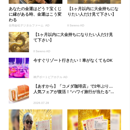
あなたの金運はどう？宝くじ
【1ヶ月以内に大金持ちにな
に縁がある時、金運はこう変
りたい人だけ見て下さい】
わる
合同会社デジタルファーム AD
Il Sereno AD
【1ヶ月以内に大金持ちになりたい人だけ見
て下さい】
Il Sereno AD
今すぐリゾート行きたい！車がなくてもOK
神戸ポートピアホテル AD
【あすから】「コメダ珈琲店」で2年ぶり…
人気フェアが復活！“ハワイ旅行が当たる”...
2026.07.28