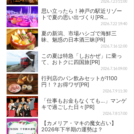
2026.7.23 11:00
思い立ったら！神戸の駅近リゾー
トで夏の思い出づくり[PR…
2026.7.22 19:40
夏の新潟、市場ハシゴで海鮮三
昧、魅惑の日本酒三昧[PR]
2026.7.16 12:00
この夏は特急「しおかぜ」に乗っ
て、おトクに四国旅[PR]
2026.7.16 09:00
行列店のパン飲みセットが1100
円！？お得ワザ[PR]
2026.7.9 11:30
「仕事もお金もなくても…」マンゲ
キで過ごした日々[PR]
2026.7.8 17:00
【カメリア・マキの魔女占い】
2026年下半期の運勢は？