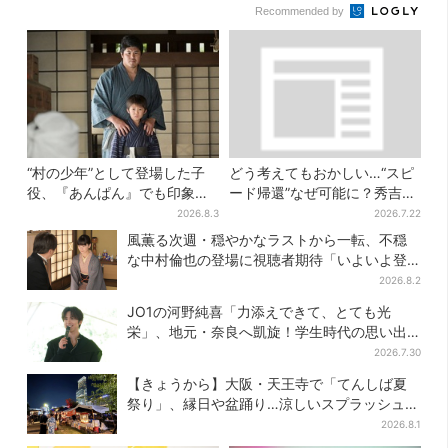
Recommended by
“村の少年”として登場した子
どう考えてもおかしい…“スピ
役、『あんぱん』でも印象的
ード帰還”なぜ可能に？秀吉が
だった…視聴者驚き「どうり
噂した、3人目の謀反人【豊臣
2026.8.3
2026.7.22
で演技上手だと」
兄弟】
風薫る次週・穏やかなラストから一転、不穏
な中村倫也の登場に視聴者期待「いよいよ登
場だ」
2026.8.2
JO1の河野純喜「力添えできて、とても光
栄」、地元・奈良へ凱旋！学生時代の思い出
エピソードも
2026.7.30
【きょうから】大阪・天王寺で「てんしば夏
祭り」、縁日や盆踊り…涼しいスプラッシュタ
イムも！2日間だけ
2026.8.1