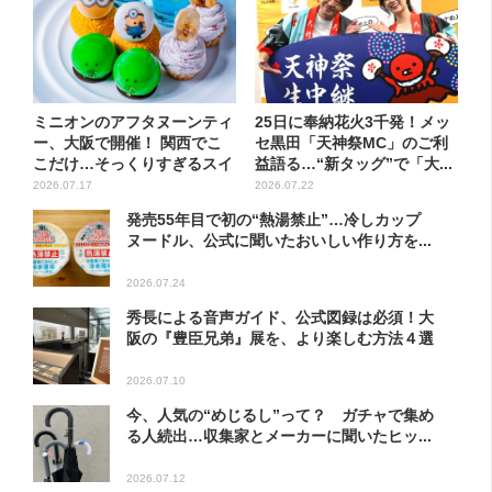
ミニオンのアフタヌーンティ
25日に奉納花火3千発！メッ
ー、大阪で開催！ 関西でこ
セ黒田「天神祭MC」のご利
こだけ…そっくりすぎるスイ
益語る…“新タッグ”で「大...
ー...
2026.07.17
2026.07.22
発売55年目で初の“熱湯禁止”…冷しカップ
ヌードル、公式に聞いたおいしい作り方を...
2026.07.24
秀長による音声ガイド、公式図録は必須！大
阪の『豊臣兄弟』展を、より楽しむ方法４選
2026.07.10
今、人気の“めじるし”って？ ガチャで集め
る人続出…収集家とメーカーに聞いたヒッ...
2026.07.12