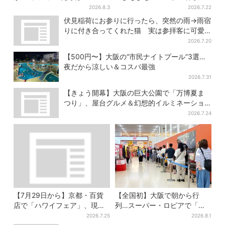
施設でパン、スイーツ、ナイ
ブルワリー、できたてビール
2026.8.3
2026.7.22
トマーケットも
の試飲や醸造所見学も
伏見稲荷にお参りに行ったら、突然の雨→雨宿
りに付き合ってくれた猫 実は参拝客に可愛
がられている地域猫、目撃者が続々
2026.7.20
【500円〜】大阪の“市民ナイトプール”3選…
夜だから涼しい＆コスパ最強
2026.7.31
【きょう開幕】大阪の巨大公園で「万博夏ま
つり」、屋台グルメ＆幻想的イルミネーショ
ン…計27日間開催
2026.7.24
【7月29日から】京都・百貨
【全国初】大阪で朝から行
店で「ハワイフェア」、現地
列…スーパー・ロピアで「ど
で人気のロコモコ＆数量限定
デカ抽選会」、開始30分で“1
2026.7.25
2026.8.1