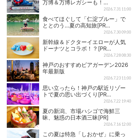
万博＆万博レガシーも！…
2026.7.31 11:00
食べてほぐして「仁淀ブルー」で
ととのう…夏の高知旅[PR…
2026.7.30 09:00
新幹線＆ドクターイエローが人気
ドーナツとコラボ！？[PR…
2026.7.28 08:30
神戸のおすすめビアガーデン2026
年最新版
2026.7.23 11:00
思い立ったら！神戸の駅近リゾー
トで夏の思い出づくり[PR…
2026.7.22 19:40
夏の新潟、市場ハシゴで海鮮三
昧、魅惑の日本酒三昧[PR]
2026.7.16 12:00
この夏は特急「しおかぜ」に乗っ