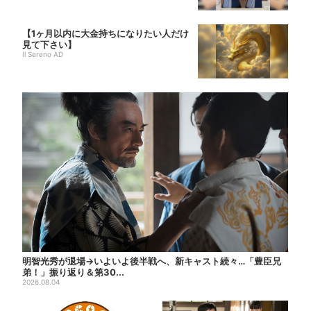
【1ヶ月以内に大金持ちになりたい人だけ
見て下さい】
Il Sereno AD
明智光秀が退場→いよいよ後半戦へ、新キャスト続々…「豊臣兄
弟！」振り返り＆第30...
2026.08.04