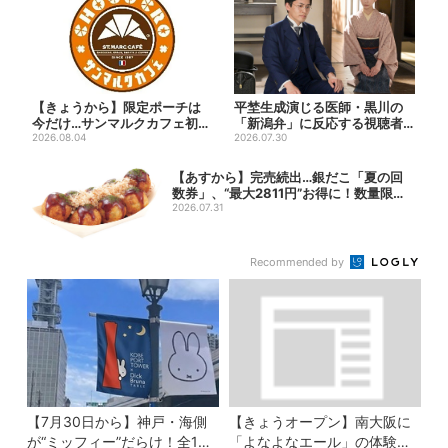
【きょうから】限定ポーチは
平埜生成演じる医師・黒川の
今だけ…サンマルクカフェ初の
「新潟弁」に反応する視聴者
「夏福袋」、実質無料でレア...
2026.08.04
続出「グッときた」
2026.07.30
【あすから】完売続出…銀だこ「夏の回
数券」、“最大2811円”お得に！数量限定
で
2026.07.31
Recommended by
【7月30日から】神戸・海側
【きょうオープン】南大阪に
が“ミッフィー”だらけ！全16
「よなよなエール」の体験型