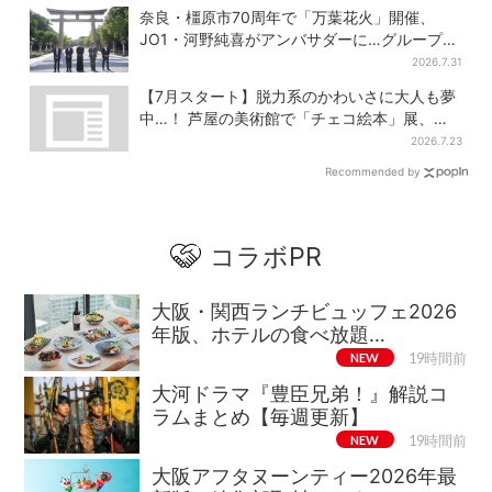
奈良・橿原市70周年で「万葉花火」開催、
JO1・河野純喜がアンバサダーに…グループ楽
曲ともシンクロ
2026.7.31
【7月スタート】脱力系のかわいさに大人も夢
中…！ 芦屋の美術館で「チェコ絵本」展、老
舗文具メーカーのグッズにも注目
2026.7.23
Recommended by
コラボPR
大阪・関西ランチビュッフェ2026
年版、ホテルの食べ放題…
NEW
19時間前
大河ドラマ『豊臣兄弟！』解説コ
ラムまとめ【毎週更新】
NEW
19時間前
大阪アフタヌーンティー2026年最