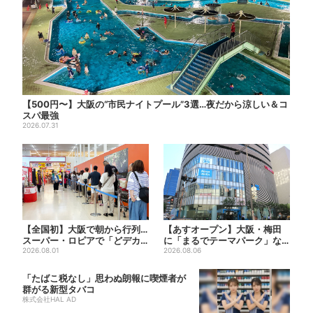
【500円〜】大阪の“市民ナイトプール”3選…夜だから涼しい＆コ
スパ最強
2026.07.31
【全国初】大阪で朝から行列…
【あすオープン】大阪・梅田
スーパー・ロピアで「どデカ
に「まるでテーマパーク」な
抽選会」、開始30分で“1...
2026.08.01
巨大スポーツ店、461ブラン...
2026.08.06
「たばこ税なし」思わぬ朗報に喫煙者が
群がる新型タバコ
株式会社HAL AD