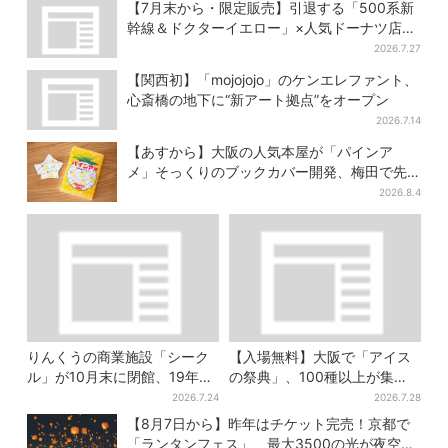
ドーナツがずらり
等黒毛和牛”の当選も
【7月末から・限定販売】引退する「500系新
幹線＆ドクターイエロー」×人気ドーナツ店が
コラボ、手土産の切り札にも
2026.7.27
【関西初】「mojojojo」のケンエレファント、
心斎橋の地下に“新アート拠点”をオープン
2026.7.14
【あすから】大阪の人気本屋が「パインア
メ」そっくりのブックカバー開発、梅田で先
行販売
2026.8.4
りんくうの商業施設「シーク
【入場無料】大阪で「アイス
ル」が10月末に閉館、19年の
の祭典」、100種以上が集
歴史に幕…南大阪民に衝撃は
結！グッズ＆タダ券が当たる
2026.7.24
2026.7.28
しる
巨大ガチャも
【8月7日から】昨年はチケット完売！京都で
「ランタンフェス」、最大3500の光が夜空