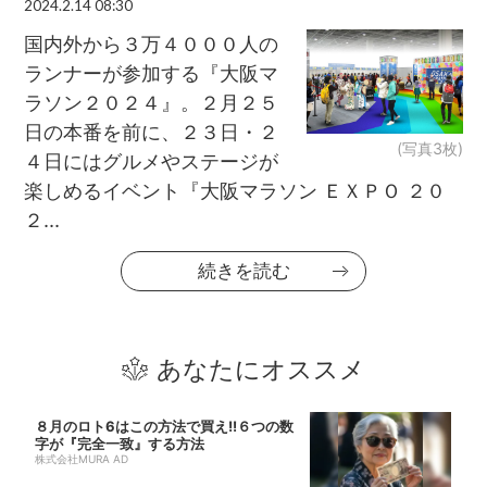
2024.2.14 08:30
国内外から３万４０００人の
ランナーが参加する『大阪マ
ラソン２０２４』。２月２５
日の本番を前に、２３日・２
(写真3枚)
４日にはグルメやステージが
楽しめるイベント『大阪マラソン ＥＸＰＯ ２０
２...
続きを読む
あなたにオススメ
８月のロト6はこの方法で買え!!６つの数
字が『完全一致』する方法
株式会社MURA AD