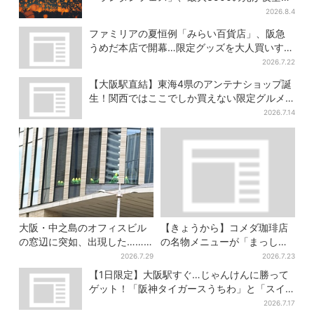
に…会場には縁日も
2026.8.4
ファミリアの夏恒例「みらい百貨店」、阪急
うめだ本店で開幕…限定グッズを大人買いする
人続出
2026.7.22
【大阪駅直結】東海4県のアンテナショップ誕
生！関西ではここでしか買えない限定グルメ
も
2026.7.14
大阪・中之島のオフィスビル
【きょうから】コメダ珈琲店
の窓辺に突如、出現した……
の名物メニューが「まっし
巨大インコ「何かいる」「朝
ろ」に…期間限定の2品が登場
2026.7.29
2026.7.23
からビビった」、その正体と
【1日限定】大阪駅すぐ…じゃんけんに勝って
は？
ゲット！「阪神タイガースうちわ」と「スイ
カ」の無料配布
2026.7.17