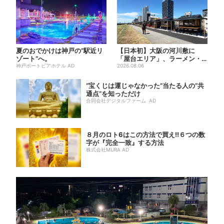
夏のおでかけは神戸の”駅近リ
【日本初】大阪の河川敷に
ゾート”へ。
「屋台エリア」、ラーメン・
神戸ポートピアホテル AD
焼肉・しゃぶしゃぶ・カフェ
2026.08.06
まで...
“宝くじは運じゃなかった”当たる人の“共
通点”を知っただけ
合同会社デジタルファーム AD
８月のロト6はこの方法で買え!!６つの数
字が『完全一致』する方法
株式会社MURA AD