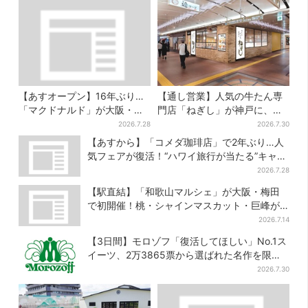
【あすオープン】16年ぶり…
【通し営業】人気の牛たん専
「マクドナルド」が大阪・本
門店「ねぎし」が神戸に、
町に帰ってくる！駅から徒歩1
「想像しただけでお腹空
2026.7.28
2026.7.30
分＆23時まで
く…」SNSで喜びの声
【あすから】「コメダ珈琲店」で2年ぶり…人
気フェアが復活！“ハワイ旅行が当たる”キャン
ペーンも
2026.7.28
【駅直結】「和歌山マルシェ」が大阪・梅田
で初開催！桃・シャインマスカット・巨峰が
ずらり
2026.7.14
【3日間】モロゾフ「復活してほしい」No.1ス
イーツ、2万3865票から選ばれた名作を限定
販売
2026.7.30