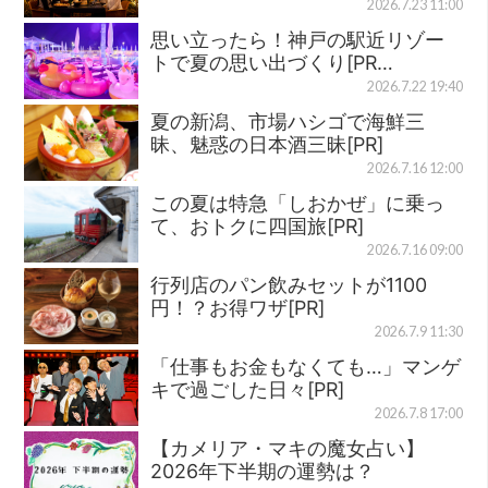
2026.7.23 11:00
思い立ったら！神戸の駅近リゾー
トで夏の思い出づくり[PR…
2026.7.22 19:40
夏の新潟、市場ハシゴで海鮮三
昧、魅惑の日本酒三昧[PR]
2026.7.16 12:00
この夏は特急「しおかぜ」に乗っ
て、おトクに四国旅[PR]
2026.7.16 09:00
行列店のパン飲みセットが1100
円！？お得ワザ[PR]
2026.7.9 11:30
「仕事もお金もなくても…」マンゲ
キで過ごした日々[PR]
2026.7.8 17:00
【カメリア・マキの魔女占い】
2026年下半期の運勢は？