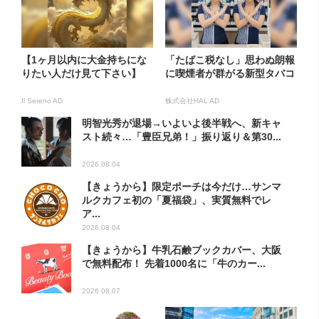
【1ヶ月以内に大金持ちにな
「たばこ税なし」思わぬ朗報
りたい人だけ見て下さい】
に喫煙者が群がる新型タバコ
Il Sereno AD
株式会社HAL AD
明智光秀が退場→いよいよ後半戦へ、新キャ
スト続々…「豊臣兄弟！」振り返り＆第30...
2026.08.04
【きょうから】限定ポーチは今だけ…サンマ
ルクカフェ初の「夏福袋」、実質無料でレ
ア...
2026.08.04
【きょうから】牛乳石鹸ブックカバー、大阪
で無料配布！ 先着1000名に「牛のカー...
2026.08.07