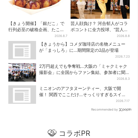
【きょう開催】「銀だこ」で
芸人顔負け？ 河合郁人がコラ
行列必至の破格企画、たこ焼
ボコントに全力投球、“芸人も
き1舟が88円に「今年こそ…」
恥ずかしくてやらない”ギャグ
2026.8.7
2026.8.8
にも挑戦
【きょうから】コメダ珈琲店の名物メニュー
が「まっしろ」に…期間限定の2品が登場
2026.7.23
2万円超えでも争奪戦…大阪の「ミャクミャク
撮影会」に全国からファン集結、参加者に聞
いた「それでも会いたい理由」
2026.8.3
ミニオンのアフタヌーンティー、大阪で開
催！ 関西でここだけ…そっくりすぎるスイー
ツも
2026.7.17
Recommended by
コラボPR