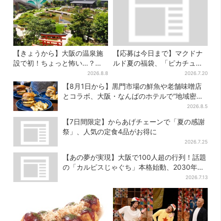
【きょうから】大阪の温泉施
【応募は今日まで】マクドナ
設で初！ちょっと怖い…？体
ルド夏の福袋、「ピカチュウ
験型イベント、限定グルメ＆
のポテトタイマー」などグッ
2026.8.8
2026.7.20
盆踊りも
ズ3品＆商品券付きで3900円
【8月1日から】黒門市場の鮮魚や老舗味噌店
とコラボ、大阪・なんばのホテルで“地域密
着”の限定バーガー
2026.8.5
【7日間限定】からあげチェーンで「夏の感謝
祭」、人気の定食4品がお得に
2026.7.25
【あの夢が実現】大阪で100人超の行列！話題
の「カルピスじゃぐち」本格始動、2030年ま
でに1000台へ
2026.7.13