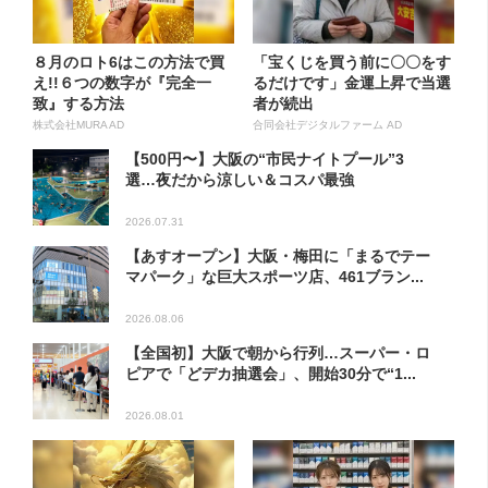
８月のロト6はこの方法で買
「宝くじを買う前に〇〇をす
え!!６つの数字が『完全一
るだけです」金運上昇で当選
致』する方法
者が続出
株式会社MURA AD
合同会社デジタルファーム AD
【500円〜】大阪の“市民ナイトプール”3
選…夜だから涼しい＆コスパ最強
2026.07.31
【あすオープン】大阪・梅田に「まるでテー
マパーク」な巨大スポーツ店、461ブラン...
2026.08.06
【全国初】大阪で朝から行列…スーパー・ロ
ピアで「どデカ抽選会」、開始30分で“1...
2026.08.01