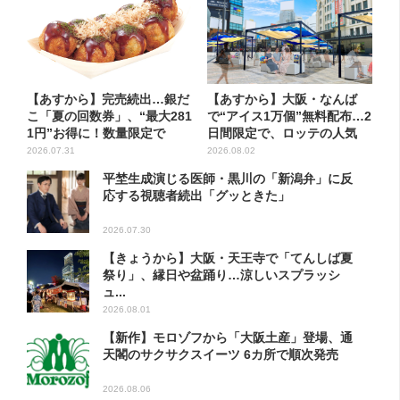
【あすから】完売続出…銀だ
【あすから】大阪・なんば
こ「夏の回数券」、“最大281
で“アイス1万個”無料配布…2
1円”お得に！数量限定で
日間限定で、ロッテの人気
商...
2026.07.31
2026.08.02
平埜生成演じる医師・黒川の「新潟弁」に反
応する視聴者続出「グッときた」
2026.07.30
【きょうから】大阪・天王寺で「てんしば夏
祭り」、縁日や盆踊り…涼しいスプラッシ
ュ...
2026.08.01
【新作】モロゾフから「大阪土産」登場、通
天閣のサクサクスイーツ 6カ所で順次発売
2026.08.06