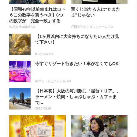
【昭和43年以前生まれはロト
宝くじ当たる人は“たまた
６この数字を買うべき】6つ
ま”じゃない
の数字が「完全一致」する
方...
株式会社MURA AD
合同会社デジタルファーム AD
【1ヶ月以内に大金持ちになりたい人だけ見
て下さい】
Il Sereno AD
今すぐリゾート行きたい！車がなくてもOK
神戸ポートピアホテル AD
【日本初】大阪の河川敷に「屋台エリア」、
ラーメン・焼肉・しゃぶしゃぶ・カフェま
で...
2026.08.06