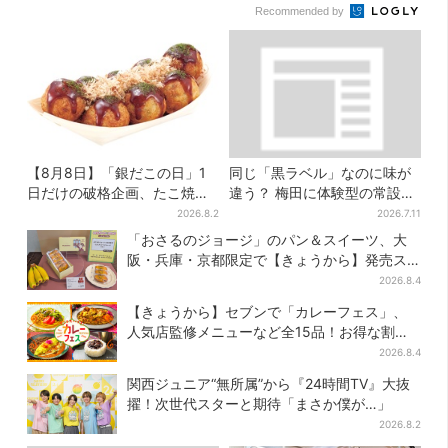
Recommended by
【8月8日】「銀だこの日」1
同じ「黒ラベル」なのに味が
日だけの破格企画、たこ焼き1
違う？ 梅田に体験型の常設
舟が88円に…先着88名限り
店、“1人2杯まで”で0次会にも
2026.8.2
2026.7.11
便利
「おさるのジョージ」のパン＆スイーツ、大
阪・兵庫・京都限定で【きょうから】発売ス
タート
2026.8.4
【きょうから】セブンで「カレーフェス」、
人気店監修メニューなど全15品！お得な割引
キャンペーンは2週間だけ
2026.8.4
関西ジュニア“無所属”から『24時間TV』大抜
擢！次世代スターと期待「まさか僕が…」
2026.8.2