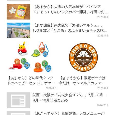
【あすから】大阪の人気本屋が「パインア
メ」そっくりのブックカバー開発、梅田で先
行販売
2026.8.4
【あす開催】南大阪で「海沿いマルシェ」、
100食限定「たこ飯」のふるまい＆キッズ縁日
も
2026.8.6
【あすから】どの世代？マク
【きょうから】限定ポーチは
ドのハッピーセットに“ポケモ
今だけ…サンマルクカフェ初
ンおもちゃ”、歴代30匹に「懐
の「夏福袋」、実質無料でレ
2026.8.5
2026.8.4
かしい」と喜びの声
アグッズが手に入る
関西・大阪の「花火大会2026」、7月・8月・
9月・10月開催まとめ
2026.7.15
【あさってから】丸亀製麺、人気メニューが