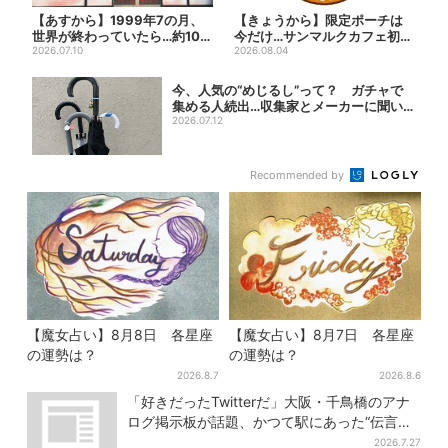
【あすから】1999年7の月、
【きょうから】限定ポーチは
世界が終わっていたら…約10万
今だけ…サンマルクカフェ初の
人動員のホラー展が大...
2026.07.10
「夏福袋」、実質無料でレア...
2026.08.04
今、人気の“めじるし”って？ ガチャで
集める人続出…収集家とメーカーに聞い
たヒッ...
2026.07.12
Recommended by
【魔女占い】8月8日 各星座
【魔女占い】8月7日 各星座
の運勢は？
の運勢は？
2026.8.7
2026.8.6
「好きだったTwitterだ」大阪・千鳥橋のアナ
ログ掲示板が話題、かつて駅にあった“伝言
板”がモデルに
2026.7.27