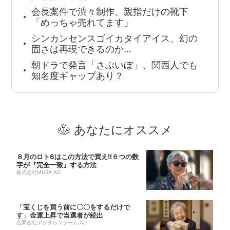
会長案件で渋々制作、親指だけの靴下
「めっちゃ売れてます」
シンカンセンスゴイカタイアイス、幻の
固さは再現できるのか…
朝ドラで発言「さぶいぼ」、関西人でも
知名度ギャップあり？
あなたにオススメ
８月のロト6はこの方法で買え!!６つの数
字が『完全一致』する方法
株式会社MURA AD
「宝くじを買う前に〇〇をするだけで
す」金運上昇で当選者が続出
合同会社デジタルファーム AD