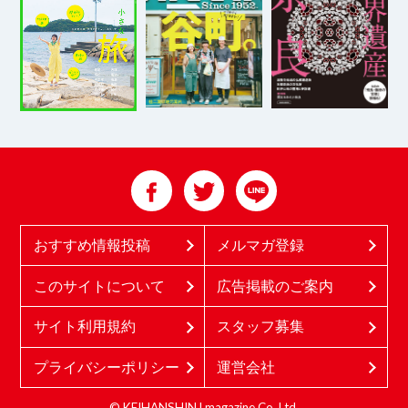
おすすめ情報投稿
メルマガ登録
このサイトについて
広告掲載のご案内
サイト利用規約
スタッフ募集
プライバシーポリシー
運営会社
© KEIHANSHIN Lmagazine Co.,Ltd.