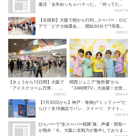
復活「去年めっちゃハマった」「待ってた
よ！」「夏の救世主」
2026.7.19
【全国初】大阪で朝から行列…スーパー・ロピ
アで「どデカ抽選会」、開始30分で“1等黒毛
和牛”の当選も
2026.8.1
【きょうから13日間】大阪で
関西ジュニア“無所属”から
「アイスクリーム万博」、全
『24時間TV』大抜擢！次世代
国34ブランド・100種超…初
スターと期待「まさか僕
2026.8.5
2026.8.2
登場の「チョコソフト」に行
が…」
【7月30日から】神戸・海側が“ミッフィー”だ
列
らけ！全16施設でパン、スイーツ、ナイトマ
ーケットも
2026.8.3
ひらパーで“全スーパー戦隊”展、声優・関智一
が熱弁「今、大阪に全戦力が集中しておりま