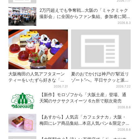
す」
2026.7.17
2万円超えでも争奪戦…大阪の「ミャクミャク
撮影会」に全国からファン集結、参加者に聞
いた「それでも会いたい理由」
2026.8.3
大阪梅田の人気アフタヌーン
夏のおでかけは神戸の”駅近リ
ティーをいたずら好きな「リ
ゾート”へ。平日サクッと派
トルミイ」がジャック！「ム
も、休日ガッツリ派も！タイ
2026.7.31
2026.7.22
ーミン」たちとバカンスへ
パ抜群、約20種の楽しみ方
【新作】モロゾフから「大阪土産」登場、通
天閣のサクサクスイーツ 6カ所で順次発売
2026.8.6
【あすから】人気店「カフェタナカ」大阪・
梅田にレア商品集結…本店人気パン＆限定クッ
キー缶も！ 7日間の夏イベント
2026.8.6