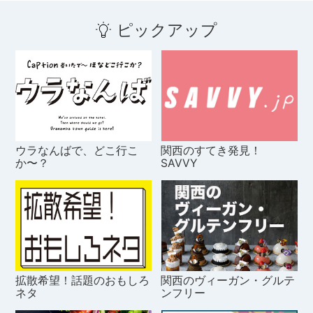
ピックアップ
ウラなんばで、どこ行こ
関西のすてき発見！
か〜？
SAVVY
拡散希望！話題のおもしろ
関西のヴィーガン・グルテ
ネタ
ンフリー