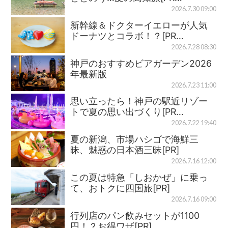
2026.7.30 09:00
新幹線＆ドクターイエローが人気
ドーナツとコラボ！？[PR…
2026.7.28 08:30
神戸のおすすめビアガーデン2026
年最新版
2026.7.23 11:00
思い立ったら！神戸の駅近リゾー
トで夏の思い出づくり[PR…
2026.7.22 19:40
夏の新潟、市場ハシゴで海鮮三
昧、魅惑の日本酒三昧[PR]
2026.7.16 12:00
この夏は特急「しおかぜ」に乗っ
て、おトクに四国旅[PR]
2026.7.16 09:00
行列店のパン飲みセットが1100
円！？お得ワザ[PR]