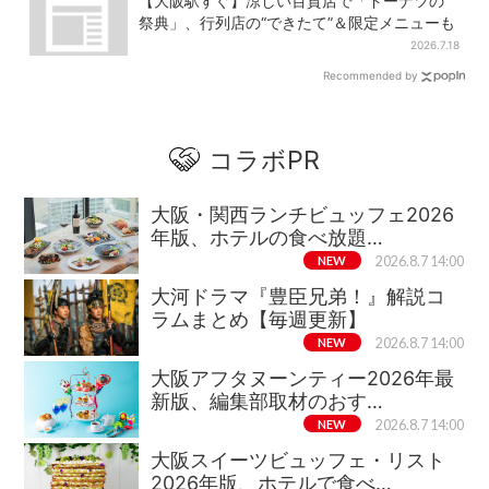
【大阪駅すぐ】涼しい百貨店で「ドーナツの
祭典」、行列店の“できたて”＆限定メニューも
2026.7.18
Recommended by
コラボPR
大阪・関西ランチビュッフェ2026
年版、ホテルの食べ放題…
NEW
2026.8.7 14:00
大河ドラマ『豊臣兄弟！』解説コ
ラムまとめ【毎週更新】
NEW
2026.8.7 14:00
大阪アフタヌーンティー2026年最
新版、編集部取材のおす…
NEW
2026.8.7 14:00
大阪スイーツビュッフェ・リスト
2026年版、ホテルで食べ…