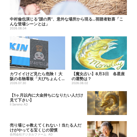
中村倫也演じる“謎の男”、意外な場所から現る…視聴者歓喜「こ
んな登場シーンとは」
2026.08.04
カワイイけど見たら危険！ 大
【魔女占い】8月3日 各星座
阪の名物看板「大ぴちょんく
の運勢は？
ん」に異変、青→真っ黒に…
2026.07.30
2026.08.02
【1ヶ月以内に大金持ちになりたい人だけ
見て下さい】
Il Sereno AD
売り場じゃ教えてくれない！当たる人だ
けがやってる宝くじの習慣
合同会社デジタルファーム AD