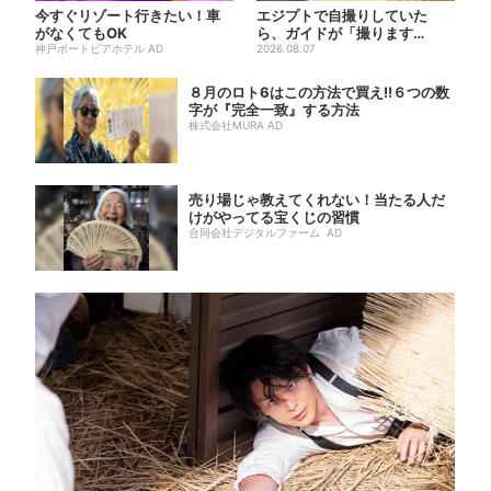
今すぐリゾート行きたい！車
エジプトで自撮りしていた
がなくてもOK
ら、ガイドが「撮ります
神戸ポートピアホテル AD
よ！」→ノリノリでポーズを取
2026.08.07
ってい...
８月のロト6はこの方法で買え!!６つの数
字が『完全一致』する方法
株式会社MURA AD
売り場じゃ教えてくれない！当たる人だ
けがやってる宝くじの習慣
合同会社デジタルファーム AD