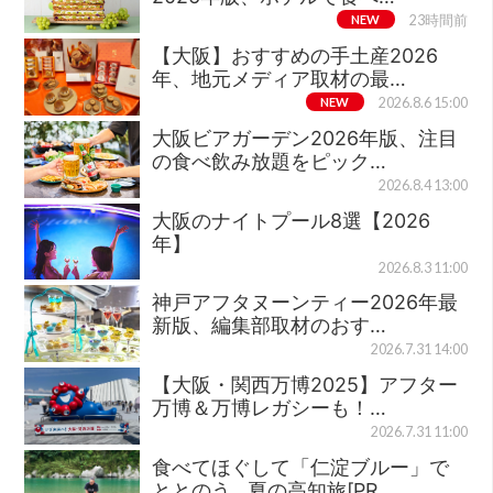
NEW
23時間前
【大阪】おすすめの手土産2026
年、地元メディア取材の最…
NEW
2026.8.6 15:00
大阪ビアガーデン2026年版、注目
の食べ飲み放題をピック…
2026.8.4 13:00
大阪のナイトプール8選【2026
年】
2026.8.3 11:00
神戸アフタヌーンティー2026年最
新版、編集部取材のおす…
2026.7.31 14:00
【大阪・関西万博2025】アフター
万博＆万博レガシーも！…
2026.7.31 11:00
食べてほぐして「仁淀ブルー」で
ととのう…夏の高知旅[PR…