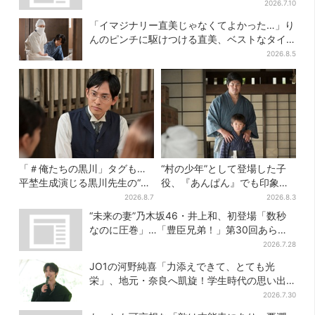
型」
2026.7.10
「イマジナリー直美じゃなくてよかった…」り
んのピンチに駆けつける直美、ベストなタイ
ミングに視聴者歓喜
2026.8.5
「＃俺たちの黒川」タグも…
“村の少年”として登場した子
平埜生成演じる黒川先生の“退
役、『あんぱん』でも印象的
場”にSNS悲鳴「もっと見たか
だった…視聴者驚き「どうり
2026.8.7
2026.8.3
った」
で演技上手だと」
“未来の妻”乃木坂46・井上和、初登場「数秒
なのに圧巻」…「豊臣兄弟！」第30回あらす
じ・清須会議
2026.7.28
JO1の河野純喜「力添えできて、とても光
栄」、地元・奈良へ凱旋！学生時代の思い出
エピソードも
2026.7.30