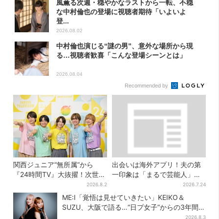
風薫る次週・穏やかなラストから一転、不穏
な中村倫也の登場に視聴者期待「いよいよ
登...
2026.08.02
中村倫也演じる“謎の男”、意外な場所から現
る…視聴者歓喜「こんな登場シーンとは」
2026.08.04
Recommended by
関西ジュニア“無所属”から
出会いは海外アプリ！夫の第
『24時間TV』大抜擢！次世代
一印象は「まるで芸能人」→
スターと期待「まさか僕
送迎・弁当・カジノデートま
2026.8.2
2026.7.24
が…」
で…結婚前に尽くしまくり
ME:I「覚悟は見せていきたい」KEIKO＆
SUZU、大阪で語る…“日プ女子”からの3年間
と、7人で目指す夢
2026.8.3