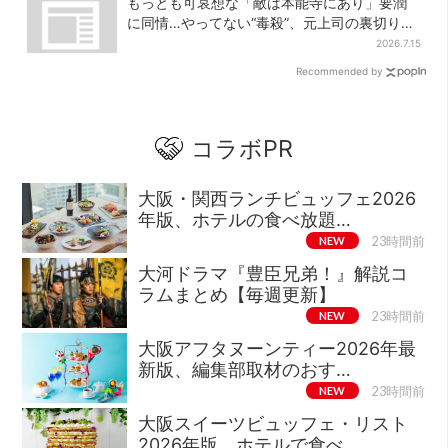
もっとも可哀想な「敵は本能寺にあり」要潤
に同情…やってない“毒殺”、元上司の裏切り
【豊臣兄弟】
2026.7.15
Recommended by
コラボPR
大阪・関西ランチビュッフェ2026
年版、ホテルの食べ放題…
NEW
23時間前
大河ドラマ『豊臣兄弟！』解説コ
ラムまとめ【毎週更新】
NEW
23時間前
大阪アフタヌーンティー2026年最
新版、編集部取材のおす…
NEW
23時間前
大阪スイーツビュッフェ・リスト
2026年版、ホテルで食べ…