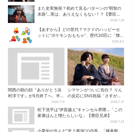
また史実無視？初めて見るパターンの“明智の
末路”…実は、ありえなくもない！？【豊臣兄
弟】
2026.7.29
【あすから】どの世代？マクドのハッピーセ
ットに“ポケモンおもちゃ”、歴代30匹に「懐
かしい」と喜びの声
2026.8.5
関西の朝の顔『ありがとう浜
シマケンがついに告白？ りん
村淳です』が9月終了へ、半世
の反応にSNS祝福「さすがに
紀超の歴史に幕
伝わったよね？」
2026.7.10
2026.7.31
松下洸平は“伊賀越え”キャンセル界隈…「この
家康ほんと憎たらしいな」【豊臣兄弟】
2026.7.23
小栗旬が生んだ“史上最強”の信長…「鎌倉殿」