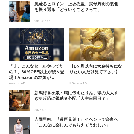
風薫るヒロイン・上坂樹里、実母判明の裏側
を振り返る「どういうこと？って」
2026.07.24
「え、こんなセールやってた
【1ヶ月以内に大金持ちにな
の？」80％OFF以上が続々登
りたい人だけ見て下さい】
場！Amazonの本気が...
Amazon AD
Il Sereno AD
新潟行きを娘・環に伝えたりん、環の大人す
ぎる反応に視聴者心配「人生何回目？」
2026.07.13
吉岡里帆、『豊臣兄弟！』イベントで奈良へ
「こんなに楽しんでもらえてうれしい」