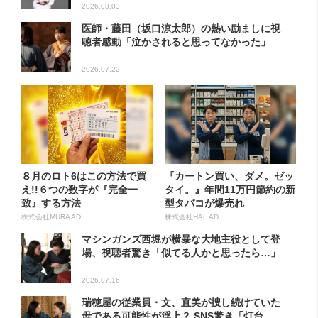
2026.08.03
医師・藤田（坂口涼太郎）の熱い励ましに視
聴者感動「泣かされると思ってなかった」
2026.07.22
８月のロト6はこの方法で買
『カートン買い、ダメ。ゼッ
え!!６つの数字が『完全一
タイ。』年間11万円節約の新
致』する方法
型タバコが爆売れ
株式会社MURA AD
株式会社HAL AD
マシンガンズ西堀が横暴な大地主役として登
場、視聴者驚き「似てる人かと思ったら…」
2026.07.16
瑞穂屋の従業員・文、直美が捜し続けていた
母である可能性が浮上？ SNS驚き「灯台...