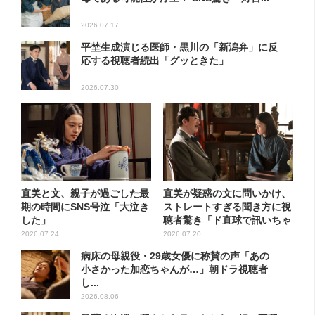
2026.07.17
平埜生成演じる医師・黒川の「新潟弁」に反
応する視聴者続出「グッときた」
2026.07.30
直美と文、親子が過ごした最
直美が疑惑の文に問いかけ、
期の時間にSNS号泣「大泣き
ストレートすぎる聞き方に視
した」
聴者驚き「ド直球で訊いちゃ
う...
2026.07.24
2026.07.20
病床の母親役・29歳女優に称賛の声「あの
小さかった加恋ちゃんが…」朝ドラ視聴者
し...
2026.08.06