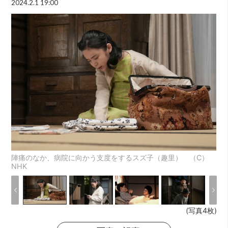
2024.2.1 19:00
陣痛のなか、病院に向かう支度をするスズ子（趣里） （C）
NHK
(写真4枚)