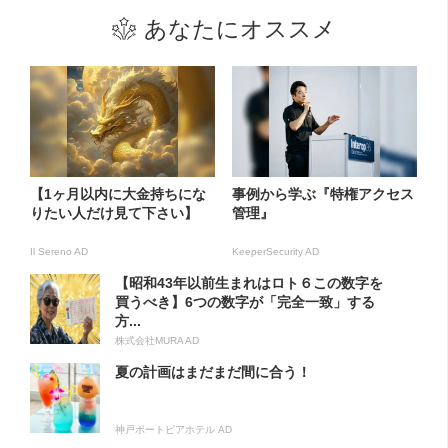
あなたにオススメ
【1ヶ月以内に大金持ちにな
事例から学ぶ『特権アクセス
りたい人だけ見て下さい】
管理』
Il Sereno AD
KeeperSecurity AD
【昭和43年以前生まれはロト６この数字を
買うべき】6つの数字が「完全一致」する
方...
株式会社MURA AD
夏の計画はまだまだ間に合う！
神戸ポートピアホテル AD