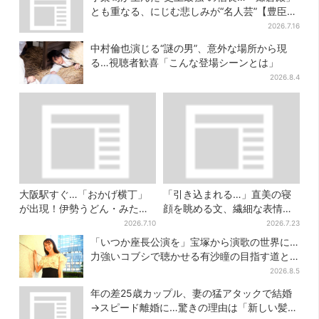
とも重なる、にじむ悲しみが“名人芸”【豊臣兄
弟】
2026.7.16
中村倫也演じる“謎の男”、意外な場所から現
る…視聴者歓喜「こんな登場シーンとは」
2026.8.4
大阪駅すぐ…「おかげ横丁」
「引き込まれる…」直美の寝
が出現！伊勢うどん・みたら
顔を眺める文、繊細な表情を
しだんご・かき氷など、名物
見せる内田滋の演技に称賛相
2026.7.10
2026.7.23
グルメが集結
次ぐ
「いつか座長公演を」宝塚から演歌の世界に…
力強いコブシで聴かせる有沙瞳の目指す道と
は
2026.8.5
年の差25歳カップル、妻の猛アタックで結婚
→スピード離婚に…驚きの理由は「新しい髪