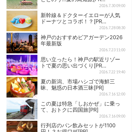
2026.7.30 09:00
新幹線＆ドクターイエローが人気
ドーナツとコラボ！？[PR…
2026.7.28 08:30
神戸のおすすめビアガーデン2026
年最新版
2026.7.23 11:00
思い立ったら！神戸の駅近リゾー
トで夏の思い出づくり[PR…
2026.7.22 19:40
夏の新潟、市場ハシゴで海鮮三
昧、魅惑の日本酒三昧[PR]
2026.7.16 12:00
この夏は特急「しおかぜ」に乗っ
て、おトクに四国旅[PR]
2026.7.16 09:00
行列店のパン飲みセットが1100
円！？お得ワザ[PR]