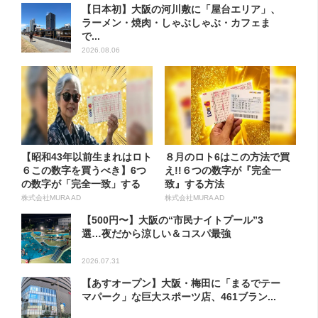
【日本初】大阪の河川敷に「屋台エリア」、
ラーメン・焼肉・しゃぶしゃぶ・カフェま
で...
2026.08.06
【昭和43年以前生まれはロト
８月のロト6はこの方法で買
６この数字を買うべき】6つ
え!!６つの数字が『完全一
の数字が「完全一致」する
致』する方法
方...
株式会社MURA AD
株式会社MURA AD
【500円〜】大阪の“市民ナイトプール”3
選…夜だから涼しい＆コスパ最強
2026.07.31
【あすオープン】大阪・梅田に「まるでテー
マパーク」な巨大スポーツ店、461ブラン...