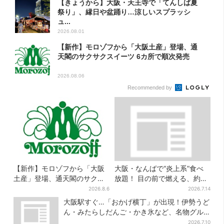
【きょうから】大阪・天王寺で「てんしば夏
祭り」、縁日や盆踊り…涼しいスプラッシ
ュ...
2026.08.01
【新作】モロゾフから「大阪土産」登場、通
天閣のサクサクスイーツ 6カ所で順次発売
2026.08.06
Recommended by
【新作】モロゾフから「大阪
大阪・なんばで“炎上系”食べ
土産」登場、通天閣のサクサ
放題！ 目の前で燃える、約40
クスイーツ 6カ所で順次発売
種類のランチビュッフェ
2026.8.6
2026.7.14
大阪駅すぐ…「おかげ横丁」が出現！伊勢うど
ん・みたらしだんご・かき氷など、名物グル
メが集結
2026.7.10