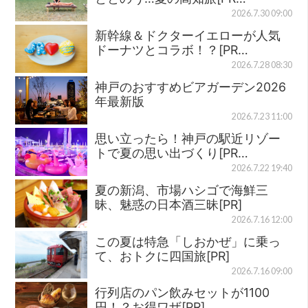
2026.7.30 09:00
新幹線＆ドクターイエローが人気
ドーナツとコラボ！？[PR…
2026.7.28 08:30
神戸のおすすめビアガーデン2026
年最新版
2026.7.23 11:00
思い立ったら！神戸の駅近リゾー
トで夏の思い出づくり[PR…
2026.7.22 19:40
夏の新潟、市場ハシゴで海鮮三
昧、魅惑の日本酒三昧[PR]
2026.7.16 12:00
この夏は特急「しおかぜ」に乗っ
て、おトクに四国旅[PR]
2026.7.16 09:00
行列店のパン飲みセットが1100
円！？お得ワザ[PR]