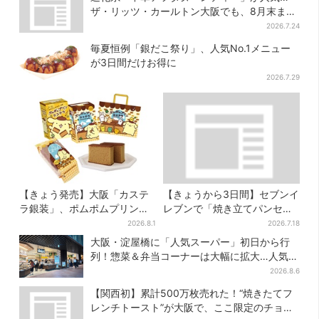
ザ・リッツ・カールトン大阪でも、8月末まで
開催
2026.7.24
毎夏恒例「銀だこ祭り」、人気No.1メニュー
が3日間だけお得に
2026.7.29
【きょう発売】大阪「カステ
【きょうから3日間】セブンイ
ラ銀装」、ポムポムプリンと
レブンで「焼き立てパンセー
初コラボ 紙袋まで限定デザ
ル」、人気シリーズがお得
2026.8.1
2026.7.18
インに
に…チョコクッキーも対象
大阪・淀屋橋に「人気スーパー」初日から行
列！惣菜＆弁当コーナーは大幅に拡大…人気商
品は？
2026.8.6
【関西初】累計500万枚売れた！“焼きたてフ
レンチトースト”が大阪で、ここ限定のチョコ