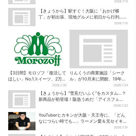
メニューも
2026.7.13
【きょうから】駅すぐ！大阪に「おかげ横
丁」が初出張、現地グルメに初日から行列…お
目当ては？
2026.7.15
【3日間】モロゾフ「復活して
りんくうの商業施設「シーク
ほしい」No.1スイーツ、2万
ル」が10月末に閉館、19年の
3865票から選ばれた名作を限
歴史に幕…南大阪民に衝撃は
2026.7.30
2026.7.24
定販売
しる
【きょうから】“雪見だいふく”をカスタム…？
新商品が初登場！阪急うめだ「アイスフェ
ス」で6日間だけ
2026.7.22
YouTuberヒカキンが大阪・天王寺に、「どん
なにつらい時でも…」ラーメン愛＆兄セイキン
との思い出を語る
2026.7.31