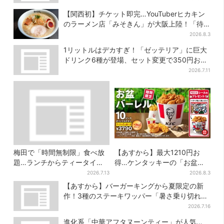
【関西初】チケット即完…YouTuberヒカキン
のラーメン店「みそきん」が大阪上陸！「待
ってました」と話題
2026.8.3
1リットルはデカすぎ！「ゼッテリア」に巨大
ドリンク6種が登場、セット変更で350円お得
に
2026.7.11
梅田で「時間無制限」食べ放
【あすから】最大1210円お
題…ランチからティータイム
得…ケンタッキーの「お盆パ
までノンストップで約60種を
ック」、2週間だけ！数量限定
2026.7.13
2026.8.3
満喫
シール付き
【あすから】バーガーキングから夏限定の新
作！3種のステーキワッパー「暑さ乗り切れそ
う」と話題に
2026.7.16
進化系「中華アフタヌーンティー」が人気…