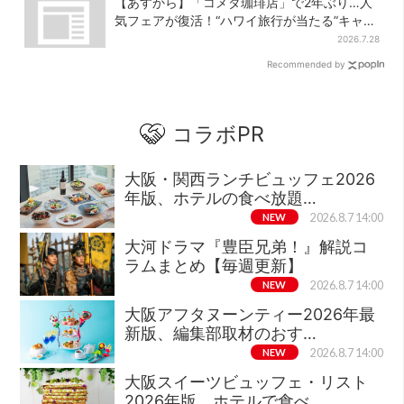
【あすから】「コメダ珈琲店」で2年ぶり…人
気フェアが復活！“ハワイ旅行が当たる”キャン
ペーンも
2026.7.28
Recommended by
コラボPR
大阪・関西ランチビュッフェ2026
年版、ホテルの食べ放題…
NEW
2026.8.7 14:00
大河ドラマ『豊臣兄弟！』解説コ
ラムまとめ【毎週更新】
NEW
2026.8.7 14:00
大阪アフタヌーンティー2026年最
新版、編集部取材のおす…
NEW
2026.8.7 14:00
大阪スイーツビュッフェ・リスト
2026年版、ホテルで食べ…