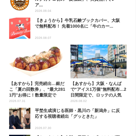
ア...
2026.08.04
【きょうから】牛乳石鹸ブックカバー、大阪
で無料配布！ 先着1000名に「牛のカー...
2026.08.07
【あすから】完売続出…銀だ
【あすから】大阪・なんば
こ「夏の回数券」、“最大281
で“アイス1万個”無料配布…2
1円”お得に！数量限定で
日間限定で、ロッテの人気
商...
2026.07.31
2026.08.02
平埜生成演じる医師・黒川の「新潟弁」に反
応する視聴者続出「グッときた」
2026.07.30