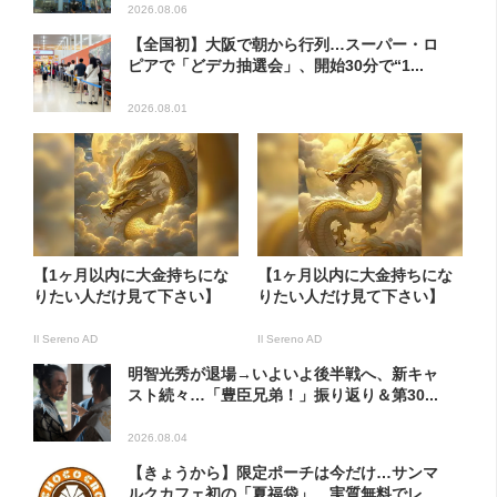
2026.08.06
【全国初】大阪で朝から行列…スーパー・ロ
ピアで「どデカ抽選会」、開始30分で“1...
2026.08.01
【1ヶ月以内に大金持ちにな
【1ヶ月以内に大金持ちにな
りたい人だけ見て下さい】
りたい人だけ見て下さい】
Il Sereno AD
Il Sereno AD
明智光秀が退場→いよいよ後半戦へ、新キャ
スト続々…「豊臣兄弟！」振り返り＆第30...
2026.08.04
【きょうから】限定ポーチは今だけ…サンマ
ルクカフェ初の「夏福袋」、実質無料でレ