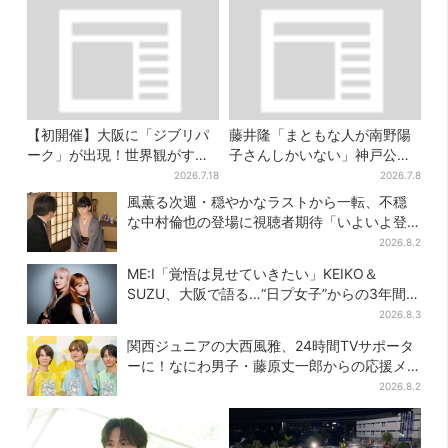
【初開催】大阪に「ジブリパ
藤井隆「まともな人が南野陽
ーク」が出現！世界観がすご
子さんしかいない」神戸公演
い…細かな仕掛け＆巨大フォ
は“一番クレイジー”？
2026.7.18
2026.7.8
トスポットに注目
風薫る次週・穏やかなラストから一転、不穏
な中村倫也の登場に視聴者期待「いよいよ登
場だ」
2026.8.2
ME:I「覚悟は見せていきたい」KEIKO＆
SUZU、大阪で語る…“日プ女子”からの3年間
と、7人で目指す夢
2026.8.3
関西ジュニアの大西風雅、24時間TVサポータ
ーに！なにわ男子・藤原丈一郎からの応援メ
ッセージを告白
2026.8.2