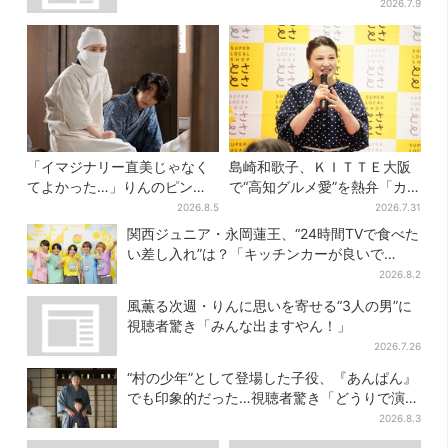
2026.7.9
「イマジナリー直美じゃなく
島崎和歌子、ＫＩＴＴＥ大阪
てよかった…」りんのピンチ
で“高知グルメ愛”を熱弁「カ
に駆けつける直美、ベストな
ツオは塩派」「ちくキュウが
2026.8.5
2026.7.31
タイミングに視聴者歓喜
おつまみ」
関西ジュニア・永岡蓮王、“24時間TVで食べた
い差し入れ”は？「キッチンカーが良いで
す！」会場沸く
2026.8.2
風薫る次週・りんに思いを寄せる“3人の男”に
視聴者驚き「みんな出ますやん！」
2026.7.26
“村の少年”として登場した子役、『あんぱん』
でも印象的だった…視聴者驚き「どうりで演技
上手だと」
2026.8.3