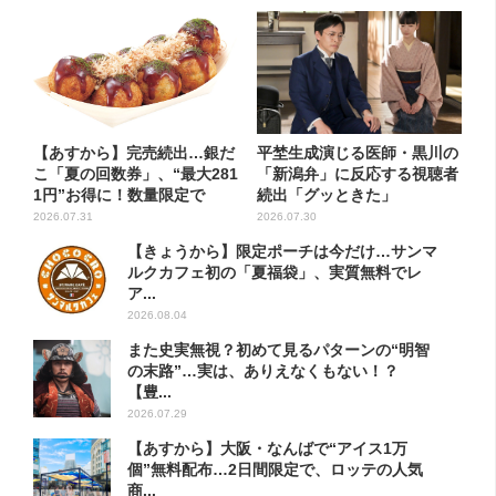
【あすから】完売続出…銀だ
平埜生成演じる医師・黒川の
こ「夏の回数券」、“最大281
「新潟弁」に反応する視聴者
1円”お得に！数量限定で
続出「グッときた」
2026.07.31
2026.07.30
【きょうから】限定ポーチは今だけ…サンマ
ルクカフェ初の「夏福袋」、実質無料でレ
ア...
2026.08.04
また史実無視？初めて見るパターンの“明智
の末路”…実は、ありえなくもない！？
【豊...
2026.07.29
【あすから】大阪・なんばで“アイス1万
個”無料配布…2日間限定で、ロッテの人気
商...