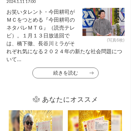
2024.1.11 17:00
お笑いタレント・今田耕司が
ＭＣをつとめる『今田耕司の
ネタバレＭＴＧ』（読売テレ
ビ）。１月１３日放送回で
(写真6枚)
は、橋下徹、長谷川ミラがそ
れぞれ気になる２０２４年の新たな社会問題につ
いて...
続きを読む
あなたにオススメ