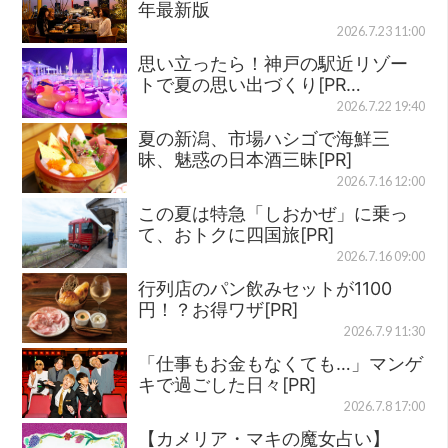
年最新版
2026.7.23 11:00
思い立ったら！神戸の駅近リゾー
トで夏の思い出づくり[PR…
2026.7.22 19:40
夏の新潟、市場ハシゴで海鮮三
昧、魅惑の日本酒三昧[PR]
2026.7.16 12:00
この夏は特急「しおかぜ」に乗っ
て、おトクに四国旅[PR]
2026.7.16 09:00
行列店のパン飲みセットが1100
円！？お得ワザ[PR]
2026.7.9 11:30
「仕事もお金もなくても…」マンゲ
キで過ごした日々[PR]
2026.7.8 17:00
【カメリア・マキの魔女占い】