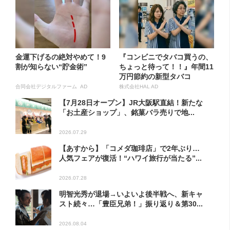
金運下げるの絶対やめて！9
『コンビニでタバコ買うの、
割が知らない“貯金術”
ちょっと待って！！』年間11
万円節約の新型タバコ
合同会社デジタルファーム AD
株式会社HAL AD
【7月28日オープン】JR大阪駅直結！新たな
「お土産ショップ」、銘菓バラ売りで地...
2026.07.29
【あすから】「コメダ珈琲店」で2年ぶり…
人気フェアが復活！“ハワイ旅行が当たる”...
2026.07.28
明智光秀が退場→いよいよ後半戦へ、新キャ
スト続々…「豊臣兄弟！」振り返り＆第30...
2026.08.04