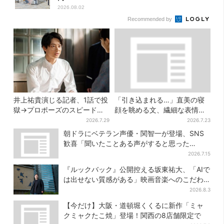
2026.08.02
Recommended by
井上祐貴演じる記者、1話で投
「引き込まれる…」直美の寝
獄→プロポーズのスピード感
顔を眺める文、繊細な表情を
に視聴者驚き「横沢さんだけ
見せる内田滋の演技に称賛相
2026.7.29
2026.7.23
怒涛すぎる」
次ぐ
朝ドラにベテラン声優・関智一が登場、SNS
歓喜「聞いたことある声がすると思った
ら！」
2026.7.15
『ルックバック』公開控える坂東祐大、「AIで
は出せない質感がある」映画音楽へのこだわ
り
2026.8.3
【今だけ】大阪・道頓堀くくるに新作「ミャ
クミャクたこ焼」登場！関西の8店舗限定で