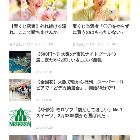
【宝くじ落選】外れ続ける流
宝くじ当選者「〇〇をやらず
れ、ここで断ちませんか
に買うのはもったいない」
合同会社デジタルファーム AD
合同会社デジタルファーム AD
【500円〜】大阪の“市民ナイトプール”3
選…夜だから涼しい＆コスパ最強
2026.07.31
【全国初】大阪で朝から行列…スーパー・ロ
ピアで「どデカ抽選会」、開始30分で“1...
2026.08.01
【3日間】モロゾフ「復活してほしい」No.1
スイーツ、2万3865票から選ばれた...
2026.07.30