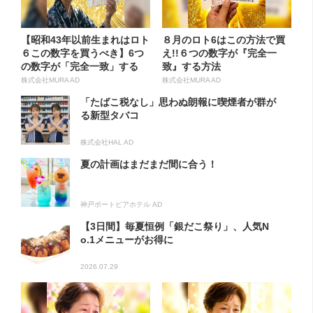
【昭和43年以前生まれはロト
８月のロト6はこの方法で買
６この数字を買うべき】6つ
え!!６つの数字が『完全一
の数字が「完全一致」する
致』する方法
方...
株式会社MURA AD
株式会社MURA AD
「たばこ税なし」思わぬ朗報に喫煙者が群が
る新型タバコ
株式会社HAL AD
夏の計画はまだまだ間に合う！
神戸ポートピアホテル AD
【3日間】毎夏恒例「銀だこ祭り」、人気N
o.1メニューがお得に
2026.07.29