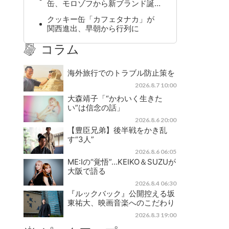
缶、モロゾフから新ブランド誕…
クッキー缶「カフェタナカ」が
関西進出、早朝から行列に
コラム
海外旅行でのトラブル防止策を
2026.8.7 10:00
大森靖子「“かわいく生きた
い”は信念の話」
2026.8.6 20:00
【豊臣兄弟】後半戦をかき乱
す“3人”
2026.8.6 06:05
ME:Iの“覚悟”…KEIKO＆SUZUが
大阪で語る
2026.8.4 06:30
『ルックバック』公開控える坂
東祐大、映画音楽へのこだわり
2026.8.3 19:00