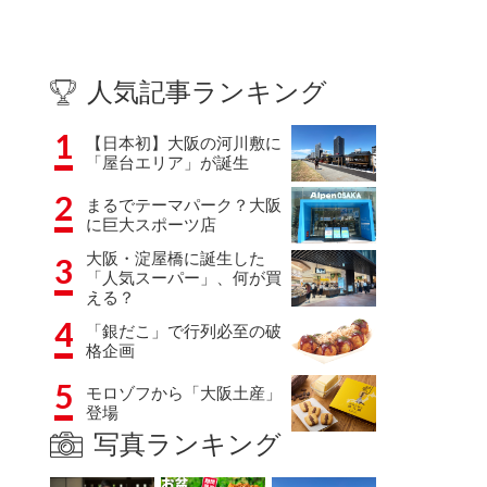
人気記事ランキング
1
【日本初】大阪の河川敷に
「屋台エリア」が誕生
2
まるでテーマパーク？大阪
に巨大スポーツ店
大阪・淀屋橋に誕生した
3
「人気スーパー」、何が買
える？
4
「銀だこ」で行列必至の破
格企画
5
モロゾフから「大阪土産」
登場
写真ランキング