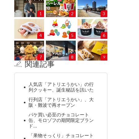
1
2
3
4
5
6
7
8
9
関連記事
人気店「アトリエうかい」の行
列クッキー、誕生秘話を訊いた
行列店「アトリエうかい」、大
阪・難波で再オープン
パケ買い必至のチョコレート
缶、モロゾフの期間限定ブラン
ド…
「果物そっくり」チョコレート