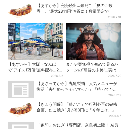
【あすから】完売続出…銀だこ「夏の回数
券」、“最大2811円”お得に！数量限定で
2026.7.31
【あすから】大阪・なんば
また史実無視？初めて見るパ
で“アイス1万個”無料配布…2日
ターンの“明智の末路”…実は、
間限定で、ロッテの人気商品
ありえなくもない！？【豊臣
2026.8.2
2026.7.29
もらえる
兄弟】
【あさってから】丸亀製麺、人気メニューが
復活「去年めっちゃハマった」「待ってた
よ！」「夏の救世主」
2026.7.19
【きょう開催】「銀だこ」で行列必至の破格
企画、たこ焼き1舟が88円に「今年こそ…」
2026.8.7
「象印」おにぎり専門店、奈良初上陸！ 奈良