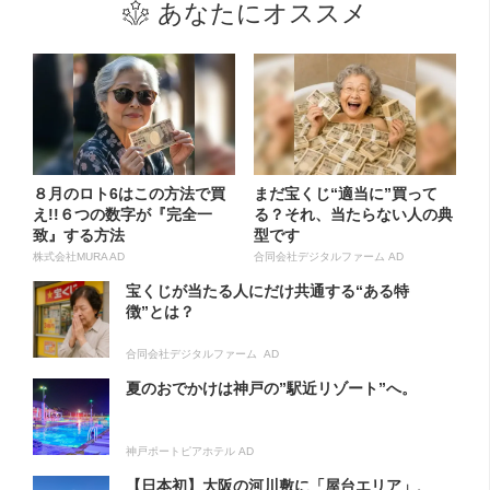
あなたにオススメ
８月のロト6はこの方法で買
まだ宝くじ“適当に”買って
え!!６つの数字が『完全一
る？それ、当たらない人の典
致』する方法
型です
株式会社MURA AD
合同会社デジタルファーム AD
宝くじが当たる人にだけ共通する“ある特
徴”とは？
合同会社デジタルファーム AD
夏のおでかけは神戸の”駅近リゾート”へ。
神戸ポートピアホテル AD
【日本初】大阪の河川敷に「屋台エリア」、