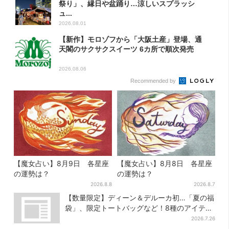
祭り」、縁日や盆踊り…涼しいスプラッシ
ュ...
2026.08.01
【新作】モロゾフから「大阪土産」登場、通
天閣のサクサクスイーツ 6カ所で順次発売
2026.08.06
Recommended by
【魔女占い】8月9日 各星座
【魔女占い】8月8日 各星座
の運勢は？
の運勢は？
2026.8.8
2026.8.7
【数量限定】ディーン＆デルーカ初…「夏の福
袋」、限定トートバッグなど！8種のアイテム
が勢ぞろい
2026.7.26