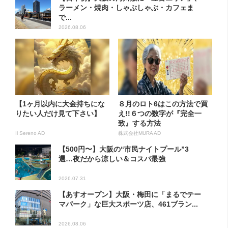
ラーメン・焼肉・しゃぶしゃぶ・カフェま
で...
2026.08.06
【1ヶ月以内に大金持ちにな
８月のロト6はこの方法で買
りたい人だけ見て下さい】
え!!６つの数字が『完全一
致』する方法
Il Sereno AD
株式会社MURA AD
【500円〜】大阪の“市民ナイトプール”3
選…夜だから涼しい＆コスパ最強
2026.07.31
【あすオープン】大阪・梅田に「まるでテー
マパーク」な巨大スポーツ店、461ブラン...
2026.08.06