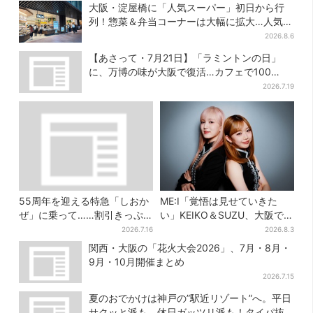
大阪・淀屋橋に「人気スーパー」初日から行
列！惣菜＆弁当コーナーは大幅に拡大…人気商
品は？
2026.8.6
【あさって・7月21日】「ラミントンの日」
に、万博の味が大阪で復活…カフェで100
個“無料配布”
2026.7.19
55周年を迎える特急「しおか
ME:I「覚悟は見せていきた
ぜ」に乗って……割引きっぷ
い」KEIKO＆SUZU、大阪で語
で、松山・道後温泉と南予を
る…“日プ女子”からの3年間
2026.7.16
2026.8.3
満喫【大阪から愛媛へおトク
と、7人で目指す夢
関西・大阪の「花火大会2026」、7月・8月・
旅】
9月・10月開催まとめ
2026.7.15
夏のおでかけは神戸の”駅近リゾート”へ。平日
サクッと派も、休日ガッツリ派も！タイパ抜