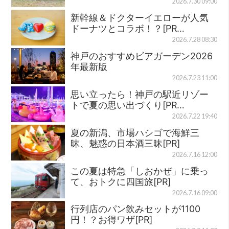
2026.7.30 09:00
新幹線＆ドクターイエローが人気
ドーナツとコラボ！？[PR…
2026.7.28 08:30
神戸のおすすめビアガーデン2026
年最新版
2026.7.23 11:00
思い立ったら！神戸の駅近リゾー
トで夏の思い出づくり[PR…
2026.7.22 19:40
夏の新潟、市場ハシゴで海鮮三
昧、魅惑の日本酒三昧[PR]
2026.7.16 12:00
この夏は特急「しおかぜ」に乗っ
て、おトクに四国旅[PR]
2026.7.16 09:00
行列店のパン飲みセットが1100
円！？お得ワザ[PR]