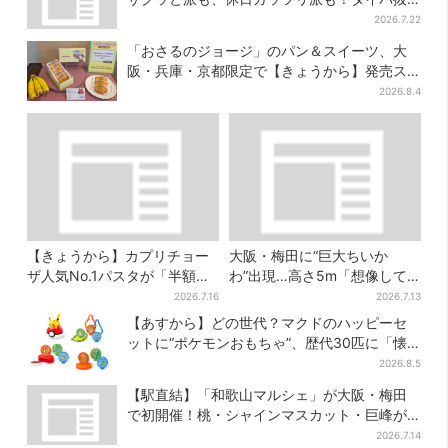
群、約20種の楽しみ方
2026.7.22
「おさるのジョージ」のパン＆スイーツ、大
阪・兵庫・京都限定で【きょうから】発売ス
タート
2026.8.4
【きょうから】カプリチョー
大阪・梅田に“巨大ちいか
ザ人気No.1パスタが「半額」
わ”出現…高さ5m「想像して
に！大創業祭の第2弾まもなく
たより結構デカい」「ちい
2026.7.16
2026.7.13
スタート
さ…くはない」
【あすから】どの世代？マクドのハッピーセ
ットに“ポケモンおもちゃ”、歴代30匹に「懐
かしい」と喜びの声
2026.8.5
【駅直結】「和歌山マルシェ」が大阪・梅田
で初開催！桃・シャインマスカット・巨峰が
ずらり
2026.7.14