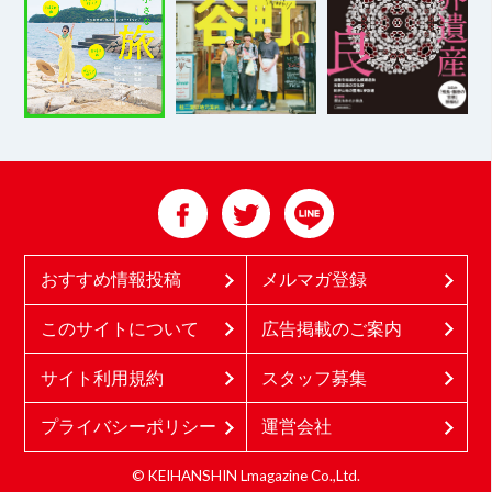
おすすめ情報投稿
メルマガ登録
このサイトについて
広告掲載のご案内
サイト利用規約
スタッフ募集
プライバシーポリシー
運営会社
© KEIHANSHIN Lmagazine Co.,Ltd.