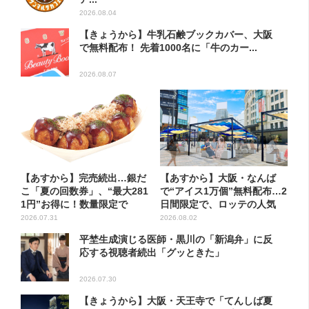
2026.08.04
【きょうから】牛乳石鹸ブックカバー、大阪
で無料配布！ 先着1000名に「牛のカー...
2026.08.07
【あすから】完売続出…銀だ
【あすから】大阪・なんば
こ「夏の回数券」、“最大281
で“アイス1万個”無料配布…2
1円”お得に！数量限定で
日間限定で、ロッテの人気
商...
2026.07.31
2026.08.02
平埜生成演じる医師・黒川の「新潟弁」に反
応する視聴者続出「グッときた」
2026.07.30
【きょうから】大阪・天王寺で「てんしば夏