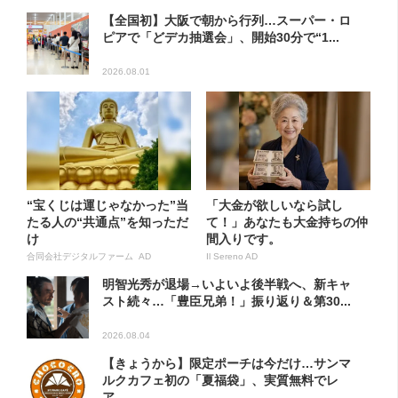
【全国初】大阪で朝から行列…スーパー・ロ
ピアで「どデカ抽選会」、開始30分で“1...
2026.08.01
“宝くじは運じゃなかった”当
「大金が欲しいなら試し
たる人の“共通点”を知っただ
て！」あなたも大金持ちの仲
け
間入りです。
合同会社デジタルファーム AD
Il Sereno AD
明智光秀が退場→いよいよ後半戦へ、新キャ
スト続々…「豊臣兄弟！」振り返り＆第30...
2026.08.04
【きょうから】限定ポーチは今だけ…サンマ
ルクカフェ初の「夏福袋」、実質無料でレ
ア...