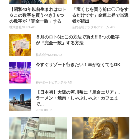
【昭和43年以前生まれはロト
「宝くじを買う前に〇〇をす
６この数字を買うべき】6つ
るだけです」金運上昇で当選
の数字が「完全一致」する
者が続出
方...
株式会社MURA AD
合同会社デジタルファーム AD
８月のロト6はこの方法で買え!!６つの数字
が『完全一致』する方法
株式会社MURA AD
今すぐリゾート行きたい！車がなくてもOK
神戸ポートピアホテル AD
【日本初】大阪の河川敷に「屋台エリア」、
ラーメン・焼肉・しゃぶしゃぶ・カフェま
で...
2026.08.06