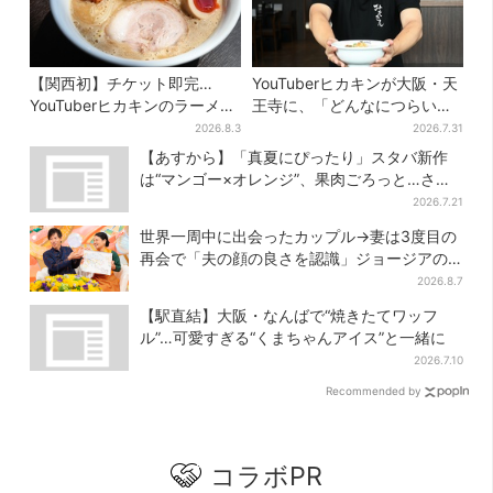
【関西初】チケット即完…
YouTuberヒカキンが大阪・天
YouTuberヒカキンのラーメン
王寺に、「どんなにつらい時
店「みそきん」が大阪上陸！
でも…」ラーメン愛＆兄セイ
2026.8.3
2026.7.31
「待ってました」と話題
キンとの思い出を語る
【あすから】「真夏にぴったり」スタバ新作
は“マンゴー×オレンジ”、果肉ごろっと…さっ
ぱり3種が登場
2026.7.21
世界一周中に出会ったカップル→妻は3度目の
再会で「夫の顔の良さを認識」ジョージアの
酒場で急接近
2026.8.7
【駅直結】大阪・なんばで“焼きたてワッフ
ル”…可愛すぎる“くまちゃんアイス”と一緒に
2026.7.10
Recommended by
コラボPR