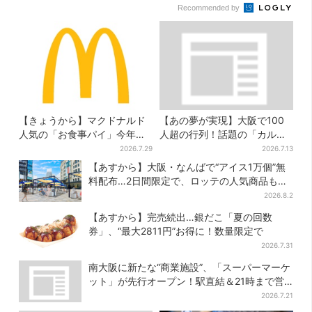
Recommended by
【きょうから】マクドナルド
【あの夢が実現】大阪で100
人気の「お食事パイ」今年も
人超の行列！話題の「カルピ
登場、熱々とろ～り夏限定メ
スじゃぐち」本格始動、2030
2026.7.29
2026.7.13
ニュー
年までに1000台へ
【あすから】大阪・なんばで“アイス1万個”無
料配布…2日間限定で、ロッテの人気商品もら
える
2026.8.2
【あすから】完売続出…銀だこ「夏の回数
券」、“最大2811円”お得に！数量限定で
2026.7.31
南大阪に新たな“商業施設”、「スーパーマーケ
ット」が先行オープン！駅直結＆21時まで営
業
2026.7.21