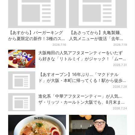
【あすから】バーガーキング
【あさってから】丸亀製麺、
から夏限定の新作！3種のステ
人気メニューが復活「去年め
ーキワッパー「暑さ乗り切れ
っちゃハマった」「待ってた
2026.7.16
2026.7.19
そう」と話題に
よ！」「夏の救世主」
大阪梅田の人気アフタヌーンティーをいたず
ら好きな「リトルミイ」がジャック！「ムー
ミン」たちとバカンスへ
2026.7.31
【あすオープン】16年ぶり…「マクドナル
ド」が大阪・本町に帰ってくる！駅から徒歩1
分＆23時まで
2026.7.28
進化系「中華アフタヌーンティー」が人気…
ザ・リッツ・カールトン大阪でも、8月末まで
開催
2026.7.24