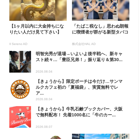
【1ヶ月以内に大金持ちにな
「たばこ税なし」思わぬ朗報
りたい人だけ見て下さい】
に喫煙者が群がる新型タバコ
Il Sereno AD
株式会社HAL AD
明智光秀が退場→いよいよ後半戦へ、新キャ
スト続々…「豊臣兄弟！」振り返り＆第30...
2026.08.04
【きょうから】限定ポーチは今だけ…サンマ
ルクカフェ初の「夏福袋」、実質無料でレ
ア...
2026.08.04
【きょうから】牛乳石鹸ブックカバー、大阪
で無料配布！ 先着1000名に「牛のカー...
2026.08.07