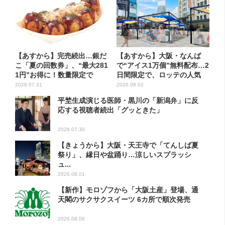
【あすから】完売続出…銀だ
【あすから】大阪・なんば
こ「夏の回数券」、“最大281
で“アイス1万個”無料配布…2
1円”お得に！数量限定で
日間限定で、ロッテの人気
商...
2026.07.31
2026.08.02
平埜生成演じる医師・黒川の「新潟弁」に反
応する視聴者続出「グッときた」
2026.07.30
【きょうから】大阪・天王寺で「てんしば夏
祭り」、縁日や盆踊り…涼しいスプラッシ
ュ...
2026.08.01
【新作】モロゾフから「大阪土産」登場、通
天閣のサクサクスイーツ 6カ所で順次発売
2026.08.06