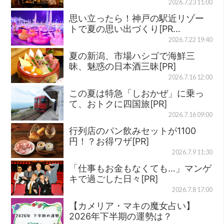
2026.7.23 11:00
思い立ったら！神戸の駅近リゾー
トで夏の思い出づくり[PR…
2026.7.22 19:40
夏の新潟、市場ハシゴで海鮮三
昧、魅惑の日本酒三昧[PR]
2026.7.16 12:00
この夏は特急「しおかぜ」に乗っ
て、おトクに四国旅[PR]
2026.7.16 09:00
行列店のパン飲みセットが1100
円！？お得ワザ[PR]
2026.7.9 11:30
「仕事もお金もなくても…」マンゲ
キで過ごした日々[PR]
2026.7.8 17:00
【カメリア・マキの魔女占い】
2026年下半期の運勢は？