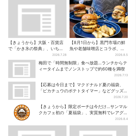
【きょうから】大阪・百貨店
【8月1日から】黒門市場の鮮
で「かき氷の祭典」、いち
魚や老舗味噌店とコラボ、大
ご・イチジク・紅茶・チー
阪・なんばのホテルで“地域密
2026.7.28
2026.8.5
ズ…17店舗のメニュー集結
着”の限定バーガー
梅田で「時間無制限」食べ放題…ランチからテ
ィータイムまでノンストップで約60種を満喫
2026.7.13
【応募は今日まで】マクドナルド夏の福袋、
「ピカチュウのポテトタイマー」などグッズ3
品＆商品券付きで3900円
2026.7.20
【きょうから】限定ポーチは今だけ…サンマル
クカフェ初の「夏福袋」、実質無料でレアグ
ッズが手に入る
2026.8.4