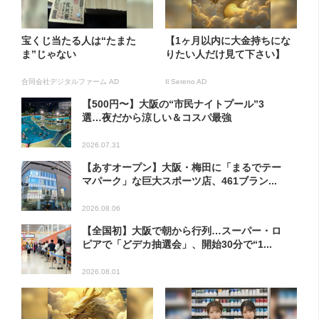
宝くじ当たる人は“たまた
【1ヶ月以内に大金持ちにな
ま”じゃない
りたい人だけ見て下さい】
合同会社デジタルファーム AD
Il Sereno AD
【500円〜】大阪の“市民ナイトプール”3
選…夜だから涼しい＆コスパ最強
2026.07.31
【あすオープン】大阪・梅田に「まるでテー
マパーク」な巨大スポーツ店、461ブラン...
2026.08.06
【全国初】大阪で朝から行列…スーパー・ロ
ピアで「どデカ抽選会」、開始30分で“1...
2026.08.01