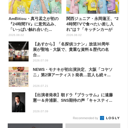
AmBitiou・真弓孟之が初の
関西ジュニア・永岡蓮王、“2
『24時間TV』に意気込み、
4時間TVで食べたい差し入
「いっぱい触れ合いた...
れ”は？「キッチンカーが
良...
2026.08.02
2026.08.02
【あすから】「名探偵コナン」放送30周年
展が聖地・大阪で、貴重な資料＆歴代の名
台...
2026.07.09
NEWS・モナキが初出演決定、大阪「コヤソ
ニ」第2弾アーティスト発表…芸人も続々...
2026.07.21
【出演者発表】朝ドラ『ブラッサム』に遠藤
憲一＆井浦新、SNS期待の声「キャスティ...
2026.07.09
Recommended by