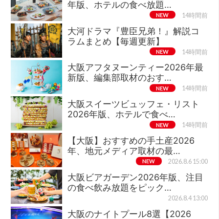
年版、ホテルの食べ放題…
NEW
14時間前
大河ドラマ『豊臣兄弟！』解説コ
ラムまとめ【毎週更新】
NEW
14時間前
大阪アフタヌーンティー2026年最
新版、編集部取材のおす…
NEW
14時間前
大阪スイーツビュッフェ・リスト
2026年版、ホテルで食べ…
NEW
14時間前
【大阪】おすすめの手土産2026
年、地元メディア取材の最…
NEW
2026.8.6 15:00
大阪ビアガーデン2026年版、注目
の食べ飲み放題をピック…
2026.8.4 13:00
大阪のナイトプール8選【2026