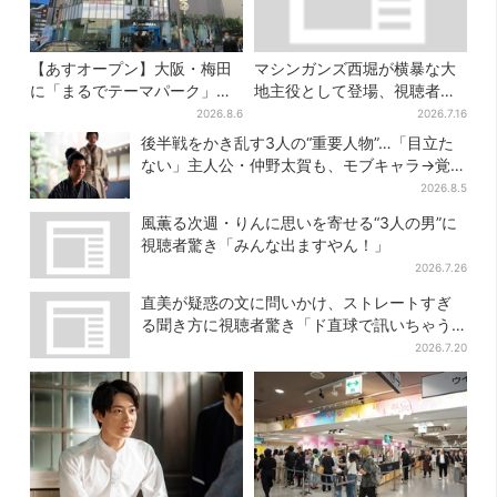
【あすオープン】大阪・梅田
マシンガンズ西堀が横暴な大
に「まるでテーマパーク」な
地主役として登場、視聴者驚
巨大スポーツ店、461ブラン
き「似てる人かと思った
2026.8.6
2026.7.16
ド集結！ 6フロアをまとめて
ら…」
後半戦をかき乱す3人の“重要人物”…「目立た
紹介
ない」主人公・仲野太賀も、モブキャラ→覚醒
へ【豊臣兄弟】
2026.8.5
風薫る次週・りんに思いを寄せる“3人の男”に
視聴者驚き「みんな出ますやん！」
2026.7.26
直美が疑惑の文に問いかけ、ストレートすぎ
る聞き方に視聴者驚き「ド直球で訊いちゃう
んだ」
2026.7.20