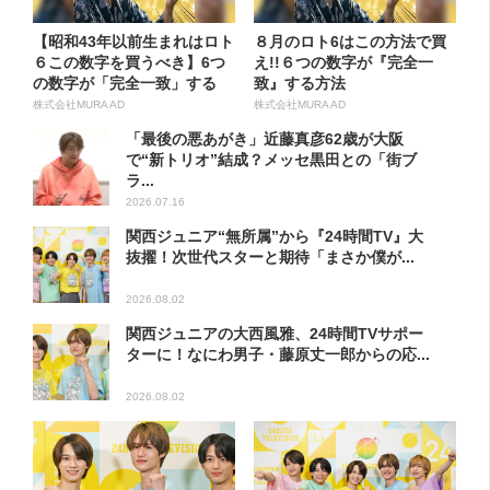
【昭和43年以前生まれはロト
８月のロト6はこの方法で買
６この数字を買うべき】6つ
え!!６つの数字が『完全一
の数字が「完全一致」する
致』する方法
方...
株式会社MURA AD
株式会社MURA AD
「最後の悪あがき」近藤真彦62歳が大阪
で“新トリオ”結成？メッセ黒田との「街ブ
ラ...
2026.07.16
関西ジュニア“無所属”から『24時間TV』大
抜擢！次世代スターと期待「まさか僕が...
2026.08.02
関西ジュニアの大西風雅、24時間TVサポー
ターに！なにわ男子・藤原丈一郎からの応...
2026.08.02