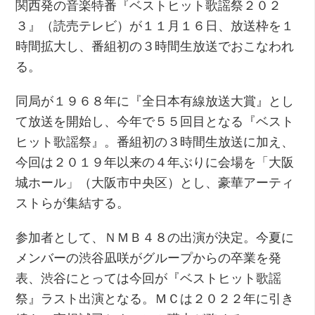
関西発の音楽特番『ベストヒット歌謡祭２０２
３』（読売テレビ）が１１月１６日、放送枠を１
時間拡大し、番組初の３時間生放送でおこなわれ
る。
同局が１９６８年に『全日本有線放送大賞』とし
て放送を開始し、今年で５５回目となる『ベスト
ヒット歌謡祭』。番組初の３時間生放送に加え、
今回は２０１９年以来の４年ぶりに会場を「大阪
城ホール」（大阪市中央区）とし、豪華アーティ
ストらが集結する。
参加者として、ＮＭＢ４８の出演が決定。今夏に
メンバーの渋谷凪咲がグループからの卒業を発
表、渋谷にとっては今回が『ベストヒット歌謡
祭』ラスト出演となる。ＭＣは２０２２年に引き