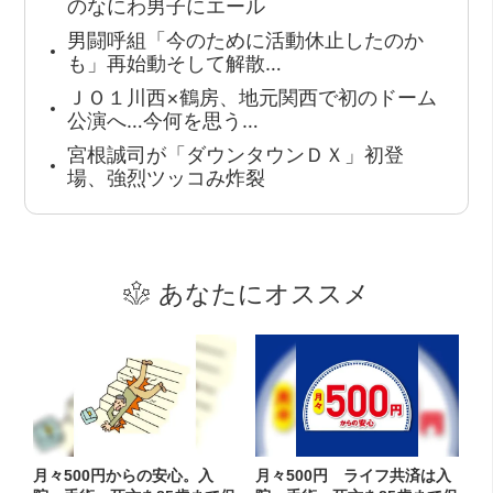
のなにわ男子にエール
男闘呼組「今のために活動休止したのか
も」再始動そして解散…
ＪＯ１川西×鶴房、地元関西で初のドーム
公演へ…今何を思う…
宮根誠司が「ダウンタウンＤＸ」初登
場、強烈ツッコみ炸裂
あなたにオススメ
月々500円からの安心。入
月々500円 ライフ共済は入