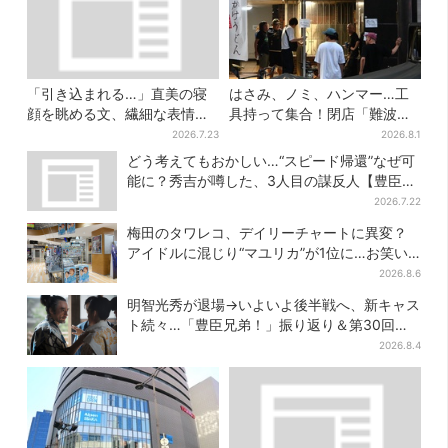
「引き込まれる…」直美の寝
はさみ、ノミ、ハンマー…工
顔を眺める文、繊細な表情を
具持って集合！閉店「難波ベ
見せる内田滋の演技に称賛相
アーズ」最終日400人超…最
2026.7.23
2026.8.1
次ぐ
後は「もう帰ってください」
どう考えてもおかしい…“スピード帰還”なぜ可
能に？秀吉が噂した、3人目の謀反人【豊臣兄
弟】
2026.7.22
梅田のタワレコ、デイリーチャートに異変？
アイドルに混じり“マユリカ”が1位に…お笑い
が強すぎる理由とは
2026.8.6
明智光秀が退場→いよいよ後半戦へ、新キャス
ト続々…「豊臣兄弟！」振り返り＆第30回あ
らすじ
2026.8.4