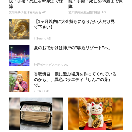
院・手術・死亡を85歳まで保
院・手術・死亡を85歳まで保
障
障
愛知県共済生活協同組合 AD
愛知県共済生活協同組合 AD
【1ヶ月以内に大金持ちになりたい人だけ見
て下さい】
Il Sereno AD
夏のおでかけは神戸の”駅近リゾート”へ。
神戸ポートピアホテル AD
香取慎吾「僕に遊ぶ場所を作ってくれている
のかも」、異色バラエティ『しんごの芽』
で...
2026.07.31