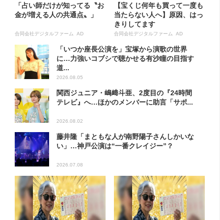
「占い師だけが知ってる〝お
【宝くじ何年も買って一度も
金が増える人の共通点〟」
当たらない人へ】原因、はっ
きりしてます
合同会社デジタルファーム AD
合同会社デジタルファーム AD
「いつか座長公演を」宝塚から演歌の世界
に…力強いコブシで聴かせる有沙瞳の目指す
道...
2026.08.05
関西ジュニア・嶋﨑斗亜、2度目の『24時間
テレビ』へ…ほかのメンバーに助言「サポ...
2026.08.02
藤井隆「まともな人が南野陽子さんしかいな
い」…神戸公演は“一番クレイジー”？
2026.07.08