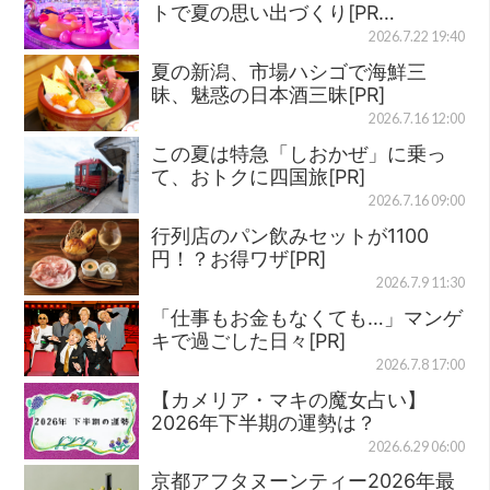
トで夏の思い出づくり[PR…
2026.7.22 19:40
夏の新潟、市場ハシゴで海鮮三
昧、魅惑の日本酒三昧[PR]
2026.7.16 12:00
この夏は特急「しおかぜ」に乗っ
て、おトクに四国旅[PR]
2026.7.16 09:00
行列店のパン飲みセットが1100
円！？お得ワザ[PR]
2026.7.9 11:30
「仕事もお金もなくても…」マンゲ
キで過ごした日々[PR]
2026.7.8 17:00
【カメリア・マキの魔女占い】
2026年下半期の運勢は？
2026.6.29 06:00
京都アフタヌーンティー2026年最