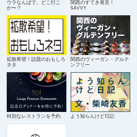
ウラなんばで、どこ行こ
関西のすてき発見！
か〜？
SAVVY
拡散希望！話題のおもしろ
関西のヴィーガン・グルテ
ネタ
ンフリー
特別なレストランを予約
よう知らんけど日記