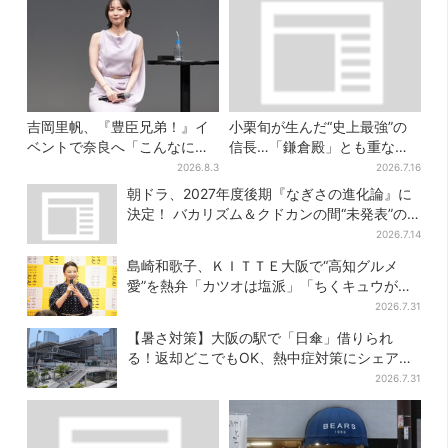
吉岡里帆、『豊臣兄弟！』イ
小栗旬が生んだ“史上最強”の
ベントで奈良へ「こんなに楽
信長…「鎌倉殿」とも重な
しんでもらえてうれしい」
る、にじむ悲しみが“名人
2026.8.3
2026.7.16
芸”【豊臣兄弟】
朝ドラ、2027年度後期『なぎさの進化論』に
決定！ バカリズム＆クドカンの間“未発表”の
期待作
2026.7.14
島崎和歌子、ＫＩＴＴＥ大阪で“高知グルメ
愛”を熱弁「カツオは塩派」「ちくキュウがお
つまみ」
2026.7.31
【暑さ対策】大阪の駅で「日傘」借りられ
る！返却どこでもOK、熱中症対策にシェアサ
ービス拡大
2026.7.31