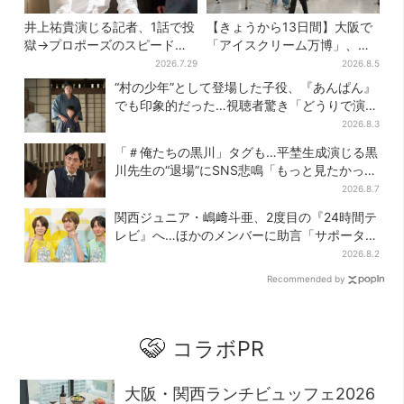
井上祐貴演じる記者、1話で投
【きょうから13日間】大阪で
獄→プロポーズのスピード感
「アイスクリーム万博」、全
に視聴者驚き「横沢さんだけ
国34ブランド・100種超…初
2026.7.29
2026.8.5
怒涛すぎる」
登場の「チョコソフト」に行
“村の少年”として登場した子役、『あんぱん』
列
でも印象的だった…視聴者驚き「どうりで演技
上手だと」
2026.8.3
「＃俺たちの黒川」タグも…平埜生成演じる黒
川先生の“退場”にSNS悲鳴「もっと見たかっ
た」
2026.8.7
関西ジュニア・嶋﨑斗亜、2度目の『24時間テ
レビ』へ…ほかのメンバーに助言「サポーター
たるもの」
2026.8.2
Recommended by
コラボPR
大阪・関西ランチビュッフェ2026