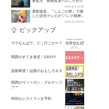
東祐大、映画音楽へのこだわり
2026.8.3 19:00
香取慎吾、『しんごの芽』で感
じた読売テレビの“パンク精神…
2026.8.1 06:45
ピックアップ
ウラなんばで、どこ行こか〜？
関西のすてき発見！SAVVY
拡散希望！話題のおもしろネタ
関西のヴィーガン・グルテンフ
リー
特別なレストランを予約