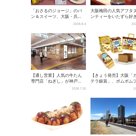
「おさるのジョージ」のパ
大阪梅田の人気アフタ
ン＆スイーツ、大阪・兵
ンティーをいたずら好
庫・京都限定で【きょうか
「リトルミイ」がジャ
2026.8.4
20
ら】発売スタート
ク！「ムーミン」たち
カンスへ
【通し営業】人気の牛たん
【きょう発売】大阪「
専門店「ねぎし」が神戸
テラ銀装」、ポムポム
に、「想像しただけでお腹
ンと初コラボ 紙袋ま
2026.7.30
2
空く…」SNSで喜びの声
定デザインに