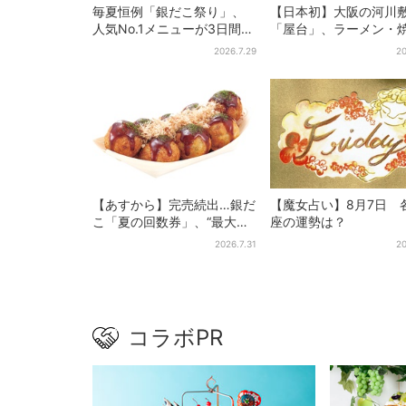
毎夏恒例「銀だこ祭り」、
【日本初】大阪の河川
人気No.1メニューが3日間だ
「屋台」、ラーメン・
けお得に
肉・しゃぶしゃぶ・カ
2026.7.29
20
まで…22店舗がオープ
【あすから】完売続出…銀だ
【魔女占い】8月7日 
こ「夏の回数券」、“最大
座の運勢は？
2811円”お得に！数量限定で
2026.7.31
20
コラボPR