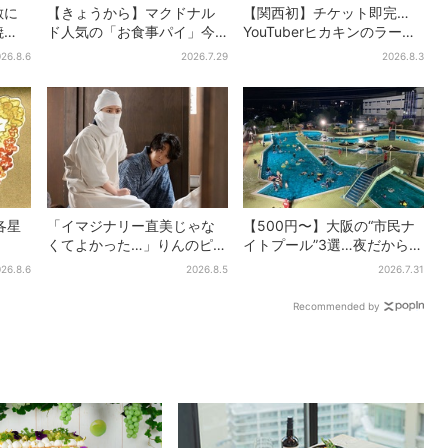
敷に
【きょうから】マクドナル
【関西初】チケット即完…
焼
ド人気の「お食事パイ」今
YouTuberヒカキンのラーメ
フェ
年も登場、熱々とろ～り夏
ン店「みそきん」が大阪上
26.8.6
2026.7.29
2026.8.3
ン
限定メニュー
陸！「待ってました」と話
題
各星
「イマジナリー直美じゃな
【500円〜】大阪の“市民ナ
くてよかった…」りんのピン
イトプール”3選…夜だから涼
チに駆けつける直美、ベス
しい＆コスパ最強
26.8.6
2026.8.5
2026.7.31
トなタイミングに視聴者歓
喜
Recommended by