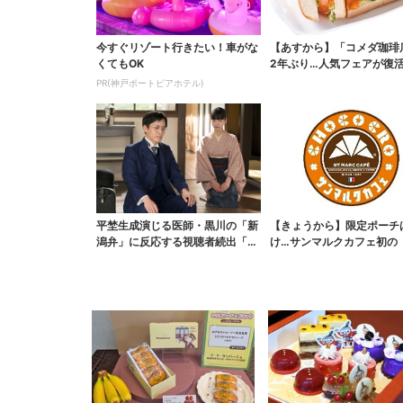
今すぐリゾート行きたい！車がな
【あすから】「コメダ珈琲
くてもOK
2年ぶり…人気フェアが復活
ワイ旅行が当たる”...
PR(神戸ポートピアホテル)
平埜生成演じる医師・黒川の「新
【きょうから】限定ポーチ
潟弁」に反応する視聴者続出「グ
け…サンマルクカフェ初の
ッときた」
袋」、実質無料でレア...