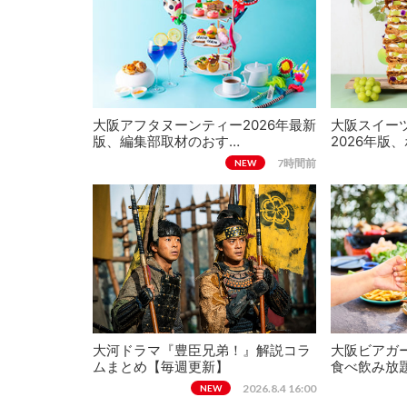
大阪アフタヌーンティー2026年最新
大阪スイー
版、編集部取材のおす…
2026年版
7時間前
NEW
大河ドラマ『豊臣兄弟！』解説コラ
大阪ビアガー
ムまとめ【毎週更新】
食べ飲み放
2026.8.4 16:00
NEW