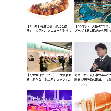
【3日間】毎夏恒例「銀だこ祭
【500円〜】大阪の“市民
り」、人気No.1メニューがお得に
プール”3選…夜だから涼し
スパ最強
【7月28日オープン】JR大阪駅直
元キーエンス人事25年の
結！新たな「お土産ショップ」、
語る人事評価の勘所。「組
銘菓バラ売りで地...
らせるNG評価」とは...
PR(ビズヒント)