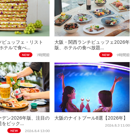
ツビュッフェ・リスト
大阪・関西ランチビュッフェ2026年
、ホテルで食べ…
版、ホテルの食べ放題…
7時間前
9時間前
NEW
NEW
デン2026年版、注目の
大阪のナイトプール8選【2026年】
題をピック…
2026.8.3 11:00
2026.8.4 13:00
NEW