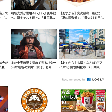
店」で
明智光秀が退場→いよいよ後半戦
【あすから】完売続出…銀だこ
！“ハ
へ、新キャスト続々…「豊臣兄
「夏の回数券」、“最大2811円”お
弟！」振り返り＆第30...
得に！数量限定で
は今だ
また史実無視？初めて見るパター
【あすから】大阪・なんばで“ア
「夏福
ンの“明智の末路”…実は、ありえ
イス1万個”無料配布…2日間限定
なくもない！？【豊...
で、ロッテの人気商...
Recommended by