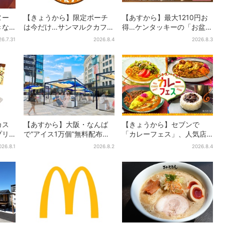
ヌー
【きょうから】限定ポーチ
【あすから】最大1210円お
きな
は今だけ…サンマルクカフェ
得…ケンタッキーの「お盆パ
ッ
初の「夏福袋」、実質無料
ック」、2週間だけ！数量限
26.7.31
2026.8.4
2026.8.3
とバ
でレアグッズが手に入る
定シール付き
カス
【あすから】大阪・なんば
【きょうから】セブンで
プリ
で“アイス1万個”無料配布…2
「カレーフェス」、人気店
で限
日間限定で、ロッテの人気
監修メニューなど全15品！
026.8.1
2026.8.2
2026.8.4
商品もらえる
お得な割引キャンペーンは2
週間だけ