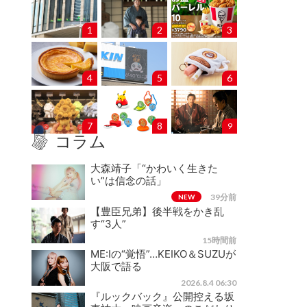
1
2
3
4
5
6
7
8
9
コラム
大森靖子「“かわいく生きた
い”は信念の話」
39分前
NEW
【豊臣兄弟】後半戦をかき乱
す“3人”
15時間前
ME:Iの“覚悟”…KEIKO＆SUZUが
大阪で語る
2026.8.4 06:30
『ルックバック』公開控える坂