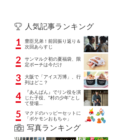
人気記事ランキング
1
豊臣兄弟！前回振り返り＆
次回あらすじ
2
サンマルク初の夏福袋、限
定ポーチは今だけ
3
大阪で「アイス万博」、行
列はどこ？
『あんぱん』でリン役を演
4
じた子役、“村の少年”とし
て登場…
5
マクドのハッピーセットに
「ポケモンおもちゃ」
写真ランキング