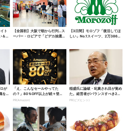
ナイト
【全国初】大阪で朝から行列…ス
【3日間】モロゾフ「復活してほ
い＆コ
ーパー・ロピアで「どデカ抽選
しい」No.1スイーツ、2万3865
会」、開始30分で“1...
票から選ばれた...
プロが
「え、こんなセールやってた
稲盛氏に論破・叱責され目が覚め
織を腐
の？」80％OFF以上が続々登
た。経営者がバランスすべき2つ
場！Amazonの本気が...
の背反
PR(Amazon)
PR(ビズヒント)