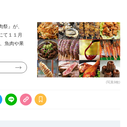
肉祭』が、
にて１１月
ん、魚肉や果
(写真9枚)