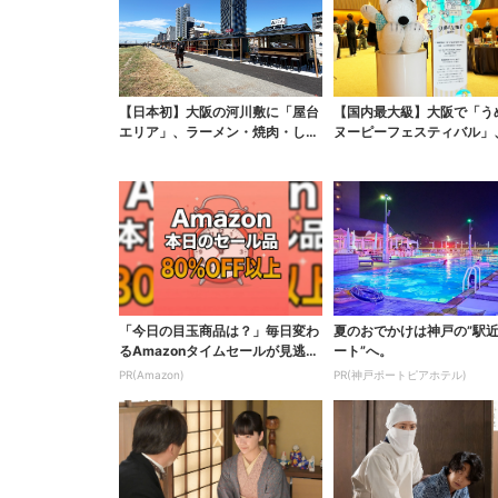
【日本初】大阪の河川敷に「屋台
【国内最大級】大阪で「う
エリア」、ラーメン・焼肉・しゃ
ヌーピーフェスティバル」
ぶしゃぶ・カフェまで...
0ブランドが集結！こ...
「今日の目玉商品は？」毎日変わ
夏のおでかけは神戸の”駅
るAmazonタイムセールが見逃せ
ート”へ。
ない
PR(Amazon)
PR(神戸ポートピアホテル)