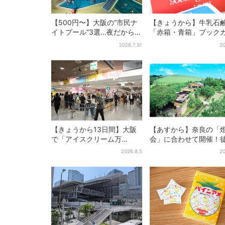
【500円〜】大阪の“市民ナ
【きょうから】牛乳石
イトプール”3選…夜だから涼
「赤箱・青箱」ブック
しい＆コスパ最強
ー、大阪で無料配布！ 
2026.7.31
20
1000名に「牛のカード
【きょうから13日間】大阪
【あすから】奈良の「
で「アイスクリーム万
会」に合わせて開催！
博」、全国34ブランド・
分…結婚式場が“バル”
2026.8.5
20
100種超…初登場の「チョコ
後で食事が楽しめる
ソフト」に行列