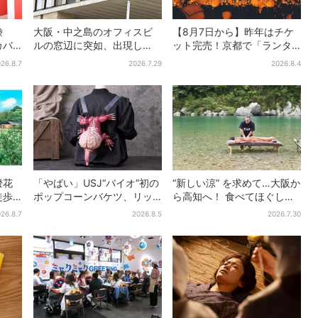
鹸
大阪・中之島のオフィスビ
【8月7日から】昨年はチケ
カバ
ルの窓辺に突如、出現し
ット完売！京都で「ランタ
先着
た……巨大インコ「何かい
ンフェス」、最大3500の光
26.8.7
2026.7.29
2026.8.4
」も
る」「朝からビビった」、
が夜空に…会場には縁日も
その正体とは？
燈花
「やばい」USJ“バイオ”初の
“新しい涼” を求めて…大阪か
徒歩5
ポップコーンバケツ、リッ
ら高知へ！ 食べてほぐして
に、前
カーが背中に張りつく衝撃
「仁淀ブルー」でととのう
26.8.7
2026.8.5
2026.7.30
デザインに騒然…フレーバー
体験旅【2026夏最新版】
にも反応