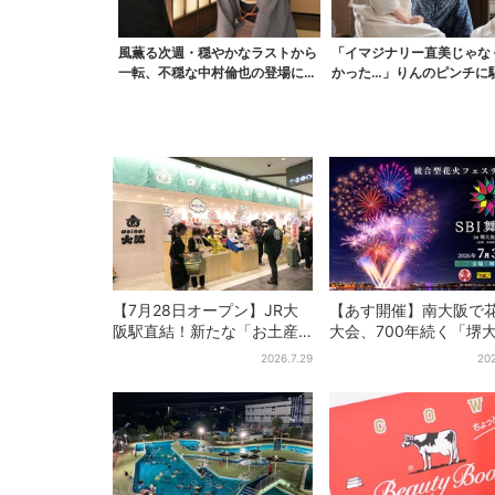
風薫る次週・穏やかなラストから
「イマジナリー直美じゃな
一転、不穏な中村倫也の登場に視
かった…」りんのピンチに
聴者期待「いよいよ登...
ける直美、ベストなタ...
【7月28日オープン】JR大
【あす開催】南大阪で
阪駅直結！新たな「お土産
大会、700年続く「堺
ショップ」、銘菓バラ売り
市」のフィナーレ飾る
2026.7.29
202
で地元民の“おやつ調達”にも
エリア外は観覧制限も