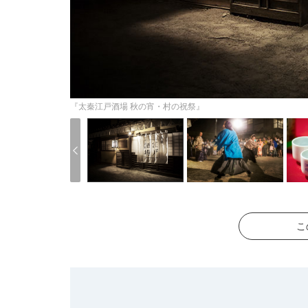
『太秦江戸酒場 秋の宵・村の祝祭』
こ