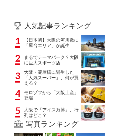
人気記事ランキング
1
【日本初】大阪の河川敷に
「屋台エリア」が誕生
2
まるでテーマパーク？大阪
に巨大スポーツ店
大阪・淀屋橋に誕生した
3
「人気スーパー」、何が買
える？
4
モロゾフから「大阪土産」
登場
5
大阪で「アイス万博」、行
列はどこ？
写真ランキング