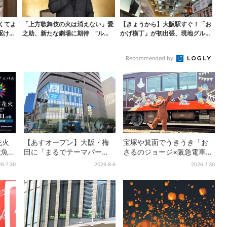
くてよ
「上方歌舞伎の火は消えない」愛
【きょうから】大阪駅すぐ！「お
駆けつ
之助、新たな劇場に期待 “ルパ
かげ横丁」が初出張、現地グルメ
ン歌舞伎”は古典への...
に初日から行列…お目...
Recommended by
花火
【あすオープン】大阪・梅
宝塚や箕面でうきうき「お
大魚夜
田に「まるでテーマパー
さるのジョージ×阪急電車」
…有料
ク」な巨大スポーツ店、461
お披露目！マルーンの制服
6.7.30
2026.8.6
2026.7.30
ブランド集結！ 6フロアを
で神戸・宝塚・京都各線に
まとめて紹介
添乗