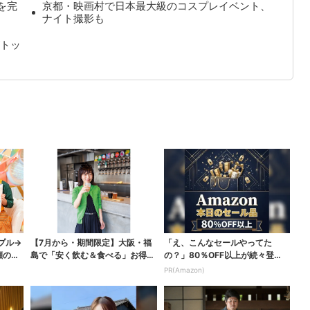
を完
京都・映画村で日本最大級のコスプレイベント、
ナイト撮影も
トッ
プル→
【7月から・期間限定】大阪・福
「え、こんなセールやってた
顔の良
島で「安く飲む＆食べる」お得ワ
の？」80％OFF以上が続々登
ザ → 行列店のパン...
場！Amazonの本気が...
PR(Amazon)