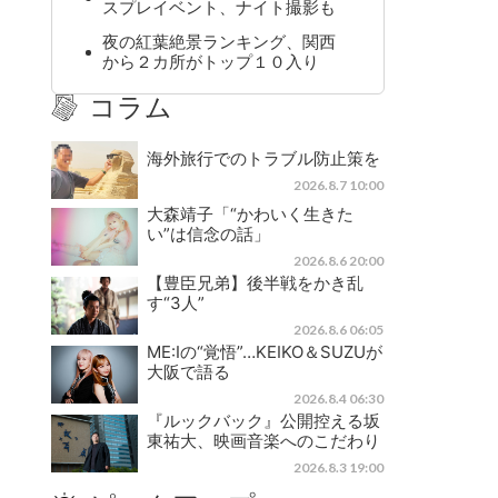
スプレイベント、ナイト撮影も
夜の紅葉絶景ランキング、関西
から２カ所がトップ１０入り
コラム
海外旅行でのトラブル防止策を
2026.8.7 10:00
大森靖子「“かわいく生きた
い”は信念の話」
2026.8.6 20:00
【豊臣兄弟】後半戦をかき乱
す“3人”
2026.8.6 06:05
ME:Iの“覚悟”…KEIKO＆SUZUが
大阪で語る
2026.8.4 06:30
『ルックバック』公開控える坂
東祐大、映画音楽へのこだわり
2026.8.3 19:00