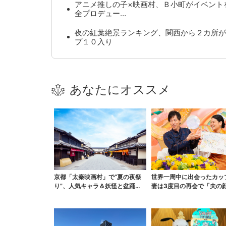
アニメ推しの子×映画村、Ｂ小町がイベント
全プロデュー…
夜の紅葉絶景ランキング、関西から２カ所が
プ１０入り
あなたにオススメ
京都「太秦映画村」で“夏の夜祭
世界一周中に出会ったカッ
り”、人気キャラ＆妖怪と盆踊
妻は3度目の再会で「夫の
り…最恐お化け屋敷もリ...
さを認識」ジョージア...