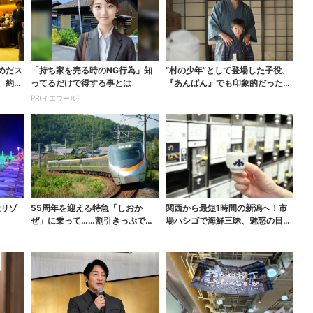
めだス
「持ち家を売る時のNG行為」知
“村の少年”として登場した子役、
、約8
ってるだけで得する事とは
『あんぱん』でも印象的だった…
視聴者驚き「演技上...
PR(イエウール)
近リゾ
55周年を迎える特急「しおか
関西から最短1時間の新潟へ！市
ぜ」に乗って……割引きっぷで、
場ハシゴで海鮮三昧、魅惑の日本
松山・道後温泉と南予を...
酒、発酵グルメも