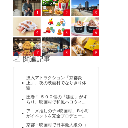
1
2
3
4
5
6
7
8
9
関連記事
没入アトラクション「京都炎
上」、夜の映画村でなりきり体
験
圧巻！ ５００個の「狐面」がず
らり、映画村で和風ハロウィ…
アニメ推しの子×映画村、Ｂ小町
がイベントを完全プロデュー…
京都・映画村で日本最大級のコ