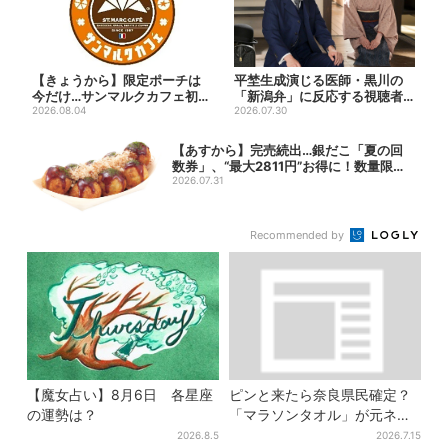
【きょうから】限定ポーチは
平埜生成演じる医師・黒川の
今だけ…サンマルクカフェ初の
「新潟弁」に反応する視聴者
「夏福袋」、実質無料でレア...
2026.08.04
続出「グッときた」
2026.07.30
【あすから】完売続出…銀だこ「夏の回
数券」、“最大2811円”お得に！数量限定
で
2026.07.31
Recommended by
【魔女占い】8月6日 各星座
ピンと来たら奈良県民確定？
の運勢は？
「マラソンタオル」が元ネタ
の汗取りインナー、販売数5万
2026.8.5
2026.7.15