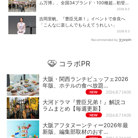
ム万博」、全国34ブランド・100種超…初登場
の「チョコソフト」に行列
2026.8.5
吉岡里帆、『豊臣兄弟！』イベントで奈良へ
「こんなに楽しんでもらえてうれしい」
2026.8.3
Recommended by
コラボPR
大阪・関西ランチビュッフェ2026
年版、ホテルの食べ放題…
NEW
2026.8.7 14:00
大河ドラマ『豊臣兄弟！』解説コ
ラムまとめ【毎週更新】
NEW
2026.8.7 14:00
大阪アフタヌーンティー2026年最
新版、編集部取材のおす…