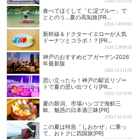
2026.7.31 11:00
食べてほぐして「仁淀ブルー」で
ととのう…夏の高知旅[PR…
2026.7.30 09:00
新幹線＆ドクターイエローが人気
ドーナツとコラボ！？[PR…
2026.7.28 08:30
神戸のおすすめビアガーデン2026
年最新版
2026.7.23 11:00
思い立ったら！神戸の駅近リゾー
トで夏の思い出づくり[PR…
2026.7.22 19:40
夏の新潟、市場ハシゴで海鮮三
昧、魅惑の日本酒三昧[PR]
2026.7.16 12:00
この夏は特急「しおかぜ」に乗っ
て、おトクに四国旅[PR]