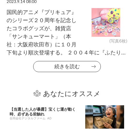
2023.9.14 08:00
国民的アニメ『プリキュア』
のシリーズ２０周年を記念し
たコラボグッズが、雑貨店
「サンキューマート」（本
(写真6枚)
社：大阪府吹田市）に１０月
下旬より順次登場する。 ２００４年に『ふたり...
続きを読む
あなたにオススメ
【当選した人が暴露】宝くじ運が動く
時、必ずある前触れ
合同会社デジタルファーム AD