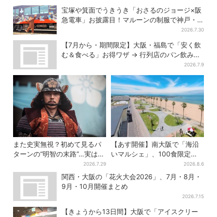
宝塚や箕面でうきうき「おさるのジョージ×阪
急電車」お披露目！マルーンの制服で神戸・
宝塚・京都各線に添乗
2026.7.30
【7月から・期間限定】大阪・福島で「安く飲
む＆食べる」お得ワザ → 行列店のパン飲みセ
ット1100円など……人気店から4選
2026.7.9
また史実無視？初めて見るパ
【あす開催】南大阪で「海沿
ターンの“明智の末路”…実は、
いマルシェ」、100食限定
ありえなくもない！？【豊臣
「たこ飯」のふるまい＆キッ
2026.7.29
2026.8.6
兄弟】
ズ縁日も
関西・大阪の「花火大会2026」、7月・8月・
9月・10月開催まとめ
2026.7.15
【きょうから13日間】大阪で「アイスクリー