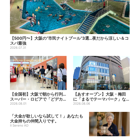
【500円〜】大阪の“市民ナイトプール”3選…夜だから涼しい＆コ
スパ最強
2026.07.31
【全国初】大阪で朝から行列…
【あすオープン】大阪・梅田
スーパー・ロピアで「どデカ
に「まるでテーマパーク」な
抽選会」、開始30分で“1...
2026.08.01
巨大スポーツ店、461ブラン...
2026.08.06
「大金が欲しいなら試して！」あなたも
大金持ちの仲間入りです。
Il Sereno AD