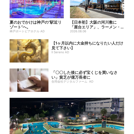
夏のおでかけは神戸の”駅近リ
【日本初】大阪の河川敷に
ゾート”へ。
「屋台エリア」、ラーメン・
神戸ポートピアホテル AD
焼肉・しゃぶしゃぶ・カフェ
2026.08.06
まで...
【1ヶ月以内に大金持ちになりたい人だけ
見て下さい】
Il Sereno AD
「〇〇した後に必ず宝くじを買いなさ
い」貧乏が億万長者に
合同会社デジタルファーム AD