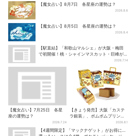
枚突破
【魔女占い】8月7日 各星座の運勢は？
2026.8.6
【魔女占い】8月5日 各星座の運勢は？
2026.8.4
【駅直結】「和歌山マルシェ」が大阪・梅田
で初開催！桃・シャインマスカット・巨峰が
ずらり
2026.7.14
【魔女占い】7月25日 各星
【きょう発売】大阪「カステ
座の運勢は？
ラ銀装」、ポムポムプリンと
初コラボ 紙袋まで限定デザ
2026.7.24
2026.8.1
インに
【4週間限定】「マックナゲット」がお得に…