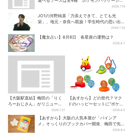
選べるソースは全4種 ポケモンパッケージは
今だけ
2026.7.19
JO1の河野純喜「力添えできて、とても光
栄」、地元・奈良へ凱旋！学生時代の思い出
エピソードも
2026.7.30
【魔女占い】8月8日 各星座の運勢は？
2026.8.7
【大阪駅直結】梅田の「りく
【あすから】どの世代？マク
ろーおじさん」がリニューア
ドのハッピーセットに“ポケモ
ル！チーズケーキ以外も充
ンおもちゃ”、歴代30匹に「懐
2026.7.21
2026.8.5
実…並ばず買える「ロッカ
かしい」と喜びの声
【あすから】大阪の人気本屋が「パインア
ー」も設置
メ」そっくりのブックカバー開発、梅田で先
行販売
2026.8.4