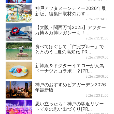
2026.8.3 11:00
神戸アフタヌーンティー2026年最
新版、編集部取材のおす…
2026.7.31 14:00
【大阪・関西万博2025】アフター
万博＆万博レガシーも！…
2026.7.31 11:00
食べてほぐして「仁淀ブルー」で
ととのう…夏の高知旅[PR…
2026.7.30 09:00
新幹線＆ドクターイエローが人気
ドーナツとコラボ！？[PR…
2026.7.28 08:30
神戸のおすすめビアガーデン2026
年最新版
2026.7.23 11:00
思い立ったら！神戸の駅近リゾー
トで夏の思い出づくり[PR…