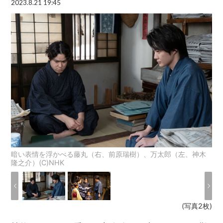
2023.8.21 19:45
暗い表情を浮かべる藤丸（右、前原瑞樹）、万太郎（左、神木
隆之介）(C)NHK
(写真2枚)