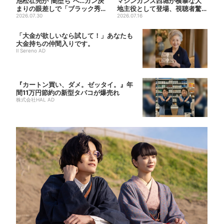
池松壮亮が“闇堕ち”へ…ガン決
マシンガンズ西堀が横暴な大
まりの眼差しで「ブラック秀
地主役として登場、視聴者驚
吉がログイン」【豊臣兄弟...
2026.07.30
き「似てる人かと思ったら…」
2026.07.16
「大金が欲しいなら試して！」あなたも
大金持ちの仲間入りです。
Il Sereno AD
『カートン買い、ダメ。ゼッタイ。』年
間11万円節約の新型タバコが爆売れ
株式会社HAL AD