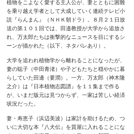
植物をこよなく愛する主人公が、妻とともに困難
を乗り越え学者として大成していく連続テレビ小
説『らんまん』（ＮＨＫ朝ドラ）。８月２１日放
送の第１０１回では、田邉教授が大学から追放さ
れ、万太郎たちは衝撃的なニュースを目にするシ
ーンが描かれた（以下、ネタバレあり）。
大学を追われ植物学から離れることになったが、
妻の聡子（中田青渚）や子どもたちと穏やかに暮
らしていた田邊（要潤）。一方、万太郎（神木隆
之介）は『日本植物志図譜』を１１集まで作る
が、いまだ版元は見つからず、一家は苦しい経済
状況だった。
妻・寿恵子（浜辺美波）は家計を助けるため、つ
いに大切な本『八犬伝』を質屋に入れることにな