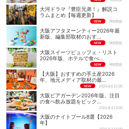
大河ドラマ『豊臣兄弟！』解説コ
ラムまとめ【毎週更新】
NEW
9時間前
大阪アフタヌーンティー2026年最
新版、編集部取材のおす…
NEW
9時間前
大阪スイーツビュッフェ・リスト
2026年版、ホテルで食べ…
NEW
9時間前
【大阪】おすすめの手土産2026
年、地元メディア取材の最…
NEW
2026.8.6 15:00
大阪ビアガーデン2026年版、注目
の食べ飲み放題をピック…
2026.8.4 13:00
大阪のナイトプール8選【2026
年】