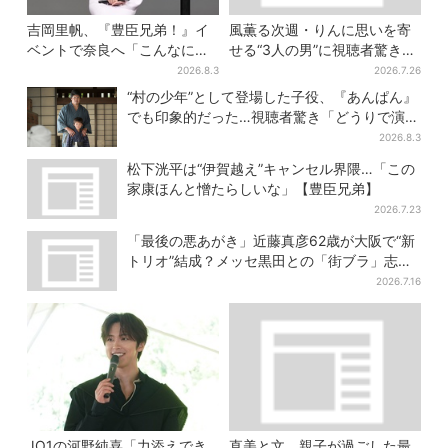
吉岡里帆、『豊臣兄弟！』イ
風薫る次週・りんに思いを寄
ベントで奈良へ「こんなに楽
せる“3人の男”に視聴者驚き
しんでもらえてうれしい」
「みんな出ますやん！」
2026.8.3
2026.7.26
“村の少年”として登場した子役、『あんぱん』
でも印象的だった…視聴者驚き「どうりで演技
上手だと」
2026.8.3
松下洸平は“伊賀越え”キャンセル界隈…「この
家康ほんと憎たらしいな」【豊臣兄弟】
2026.7.23
「最後の悪あがき」近藤真彦62歳が大阪で“新
トリオ”結成？メッセ黒田との「街ブラ」志願
し天満橋、京橋へ
2026.7.16
JO1の河野純喜「力添えでき
直美と文、親子が過ごした最