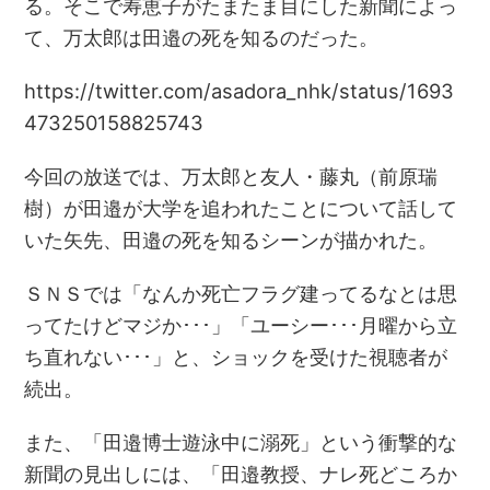
る。そこで寿恵子がたまたま目にした新聞によっ
て、万太郎は田邉の死を知るのだった。
https://twitter.com/asadora_nhk/status/1693
473250158825743
今回の放送では、万太郎と友人・藤丸（前原瑞
樹）が田邉が大学を追われたことについて話して
いた矢先、田邉の死を知るシーンが描かれた。
ＳＮＳでは「なんか死亡フラグ建ってるなとは思
ってたけどマジか･･･」「ユーシー･･･月曜から立
ち直れない･･･」と、ショックを受けた視聴者が
続出。
また、「田邉博士遊泳中に溺死」という衝撃的な
新聞の見出しには、「田邉教授、ナレ死どころか