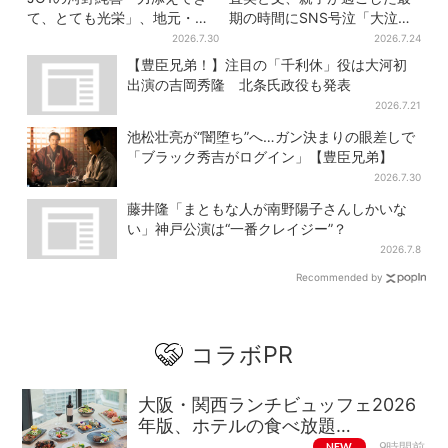
て、とても光栄」、地元・奈
期の時間にSNS号泣「大泣き
良へ凱旋！学生時代の思い出
した」
2026.7.30
2026.7.24
エピソードも
【豊臣兄弟！】注目の「千利休」役は大河初
出演の吉岡秀隆 北条氏政役も発表
2026.7.21
池松壮亮が“闇堕ち”へ…ガン決まりの眼差しで
「ブラック秀吉がログイン」【豊臣兄弟】
2026.7.30
藤井隆「まともな人が南野陽子さんしかいな
い」神戸公演は“一番クレイジー”？
2026.7.8
Recommended by
コラボPR
大阪・関西ランチビュッフェ2026
年版、ホテルの食べ放題…
NEW
9時間前