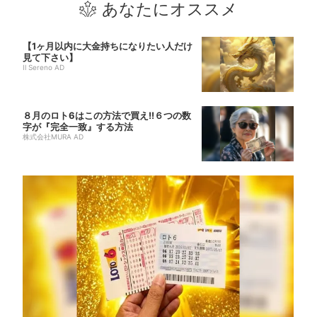
あなたにオススメ
【1ヶ月以内に大金持ちになりたい人だけ
見て下さい】
Il Sereno AD
８月のロト6はこの方法で買え!!６つの数
字が『完全一致』する方法
株式会社MURA AD