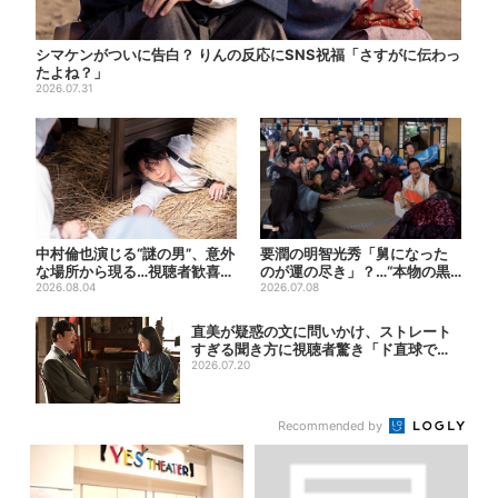
シマケンがついに告白？ りんの反応にSNS祝福「さすがに伝わっ
たよね？」
2026.07.31
中村倫也演じる“謎の男”、意外
要潤の明智光秀「舅になった
な場所から現る…視聴者歓喜
のが運の尽き」？…“本物の黒
「こんな登場シーンとは」
2026.08.04
幕”が最高火力の「本能寺」...
2026.07.08
直美が疑惑の文に問いかけ、ストレート
すぎる聞き方に視聴者驚き「ド直球で訊
いちゃう...
2026.07.20
Recommended by