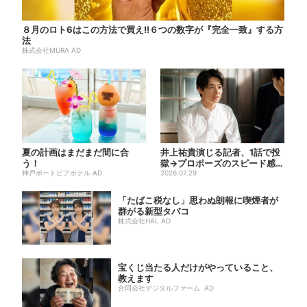
８月のロト6はこの方法で買え!!６つの数字が『完全一致』する方
法
株式会社MURA AD
夏の計画はまだまだ間に合
井上祐貴演じる記者、1話で投
う！
獄→プロポーズのスピード感に
神戸ポートピアホテル AD
視聴者驚き「横沢さんだけ...
2026.07.29
「たばこ税なし」思わぬ朗報に喫煙者が
群がる新型タバコ
株式会社HAL AD
宝くじ当たる人だけがやっていること、
教えます
合同会社デジタルファーム AD