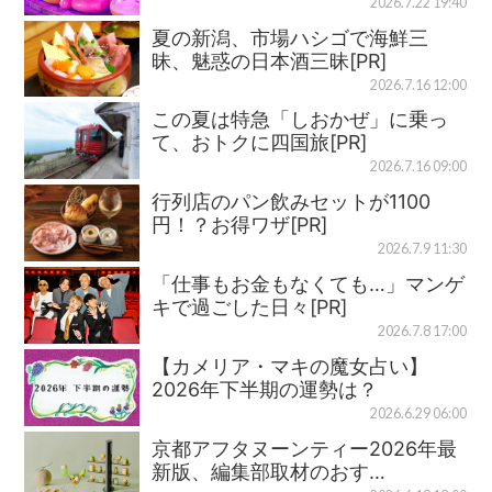
2026.7.22 19:40
夏の新潟、市場ハシゴで海鮮三
昧、魅惑の日本酒三昧[PR]
2026.7.16 12:00
この夏は特急「しおかぜ」に乗っ
て、おトクに四国旅[PR]
2026.7.16 09:00
行列店のパン飲みセットが1100
円！？お得ワザ[PR]
2026.7.9 11:30
「仕事もお金もなくても…」マンゲ
キで過ごした日々[PR]
2026.7.8 17:00
【カメリア・マキの魔女占い】
2026年下半期の運勢は？
2026.6.29 06:00
京都アフタヌーンティー2026年最
新版、編集部取材のおす…