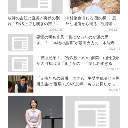
牧師の吉江と直美が突然の別
中村倫也演じる“謎の男”、意
れ、SNS上でも嘆きの声「癒
外な場所から現る…視聴者歓
やしの吉江先生が…」
喜「こんな登場シーンとは」
2026.7.28
2026.8.4
要潤の明智光秀「舅になったのが運の尽
き」？…“本物の黒幕”が最高火力の「本能寺」
へ【豊臣兄弟】
2026.7.8
「豊臣兄弟！」“秀次役”ついに解禁、山田涼介
が大河初出演「まさかの」「楽しみすぎる」
2026.7.20
「＃俺たちの黒川」タグも…平埜生成演じる黒
川先生の“退場”にSNS悲鳴「もっと見たかっ
た」
2026.8.7