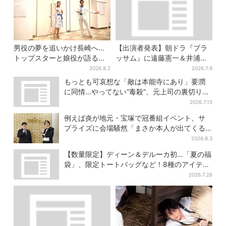
男役の夢を追いかけ長崎へ…
【出演者発表】朝ドラ『ブラ
トップスターと娘役が語る
ッサム』に遠藤憲一＆井浦
「ハウステンボス歌劇団」と
新、SNS期待の声「キャステ
2026.8.2
2026.7.9
は？大阪で初公演開催
ィング神！」
もっとも可哀想な「敵は本能寺にあり」要潤
に同情…やってない“毒殺”、元上司の裏切り
【豊臣兄弟】
2026.7.15
例えば炎が地元・宝塚で冠番組イベント、サ
プライズに会場騒然「まさか本人が出てくる
とは…」
2026.8.3
【数量限定】ディーン＆デルーカ初…「夏の福
袋」、限定トートバッグなど！8種のアイテム
が勢ぞろい
2026.7.26