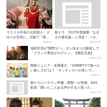
マユリカ中谷の元同居人・さ
朝ドラ、2027年度後期『なぎ
ゆりが主役に…大阪で「呪物
さの進化論』に決定！ バカリ
展」開催、コンセプトは“呪物
ズム＆クドカンの間“未発
2026.8.2
2026.7.14
たちのお茶会”
表”の期待作
池松壮亮が“闇堕ち”へ…ガン決まりの眼差しで
「ブラック秀吉がログイン」【豊臣兄弟】
2026.7.30
関西ジュニア・永岡蓮王、“24時間TVで食べた
い差し入れ”は？「キッチンカーが良いで
す！」会場沸く
2026.8.2
朝ドラにベテラン声優・関智一が登場、SNS
歓喜「聞いたことある声がすると思った
ら！」
2026.7.15