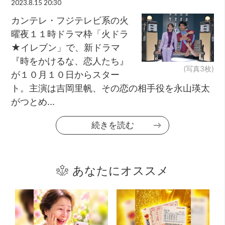
2023.8.15 20:30
カンテレ・フジテレビ系の火
曜夜１１時ドラマ枠「火ドラ
★イレブン」で、新ドラマ
『時をかけるな、恋人たち』
(写真3枚)
が１０月１０日からスター
ト。主演は吉岡里帆、その恋の相手役を永山瑛太
がつとめ...
続きを読む
あなたにオススメ