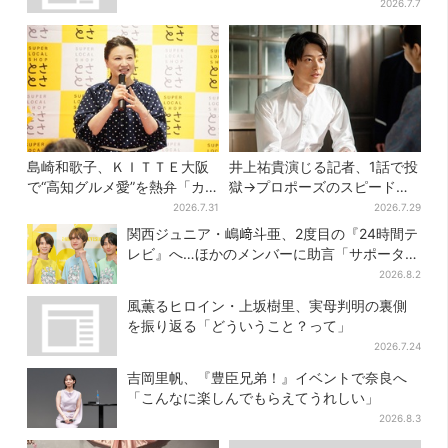
2026.7.7
島崎和歌子、ＫＩＴＴＥ大阪
井上祐貴演じる記者、1話で投
で“高知グルメ愛”を熱弁「カ
獄→プロポーズのスピード感
ツオは塩派」「ちくキュウが
に視聴者驚き「横沢さんだけ
2026.7.31
2026.7.29
おつまみ」
怒涛すぎる」
関西ジュニア・嶋﨑斗亜、2度目の『24時間テ
レビ』へ…ほかのメンバーに助言「サポーター
たるもの」
2026.8.2
風薫るヒロイン・上坂樹里、実母判明の裏側
を振り返る「どういうこと？って」
2026.7.24
吉岡里帆、『豊臣兄弟！』イベントで奈良へ
「こんなに楽しんでもらえてうれしい」
2026.8.3