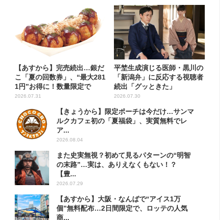
【あすから】完売続出…銀だ
平埜生成演じる医師・黒川の
こ「夏の回数券」、“最大281
「新潟弁」に反応する視聴者
1円”お得に！数量限定で
続出「グッときた」
2026.07.31
2026.07.30
【きょうから】限定ポーチは今だけ…サンマ
ルクカフェ初の「夏福袋」、実質無料でレ
ア...
2026.08.04
また史実無視？初めて見るパターンの“明智
の末路”…実は、ありえなくもない！？
【豊...
2026.07.29
【あすから】大阪・なんばで“アイス1万
個”無料配布…2日間限定で、ロッテの人気
商...