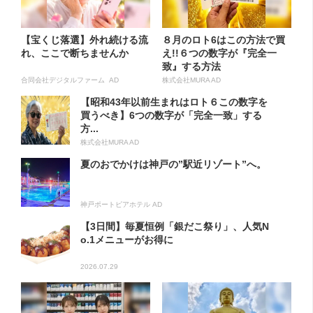
【宝くじ落選】外れ続ける流
８月のロト6はこの方法で買
れ、ここで断ちませんか
え!!６つの数字が『完全一
致』する方法
合同会社デジタルファーム AD
株式会社MURA AD
【昭和43年以前生まれはロト６この数字を
買うべき】6つの数字が「完全一致」する
方...
株式会社MURA AD
夏のおでかけは神戸の”駅近リゾート”へ。
神戸ポートピアホテル AD
【3日間】毎夏恒例「銀だこ祭り」、人気N
o.1メニューがお得に
2026.07.29