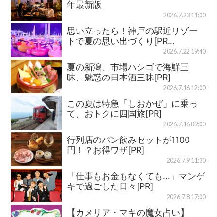
年最新版
2026.7.23 11:00
思い立ったら！神戸の駅近リゾー
トで夏の思い出づくり[PR…
2026.7.22 19:40
夏の新潟、市場ハシゴで海鮮三
昧、魅惑の日本酒三昧[PR]
2026.7.16 12:00
この夏は特急「しおかぜ」に乗っ
て、おトクに四国旅[PR]
2026.7.16 09:00
行列店のパン飲みセットが1100
円！？お得ワザ[PR]
2026.7.9 11:30
「仕事もお金もなくても…」マンゲ
キで過ごした日々[PR]
2026.7.8 17:00
【カメリア・マキの魔女占い】