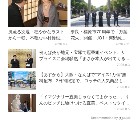
風薫る次週・穏やかなラスト
奈良・橿原市70周年で「万葉
から一転、不穏な中村倫也の
花火」開催、JO1・河野純喜
登場に視聴者期待「いよいよ
がアンバサダーに…グループ
2026.8.2
2026.7.31
登場だ」
楽曲ともシンクロ
例えば炎が地元・宝塚で冠番組イベント、サ
プライズに会場騒然「まさか本人が出てくる
とは…」
2026.8.3
【あすから】大阪・なんばで“アイス1万個”無
料配布…2日間限定で、ロッテの人気商品もら
える
2026.8.2
「イマジナリー直美じゃなくてよかった…」り
んのピンチに駆けつける直美、ベストなタイ
ミングに視聴者歓喜
2026.8.5
Recommended by