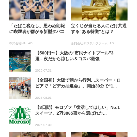
「たばこ税なし」思わぬ朗報
宝くじが当たる人にだけ共通
に喫煙者が群がる新型タバコ
する“ある特徴”とは？
株式会社HAL AD
合同会社デジタルファーム AD
【500円〜】大阪の“市民ナイトプール”3
選…夜だから涼しい＆コスパ最強
2026.07.31
【全国初】大阪で朝から行列…スーパー・ロ
ピアで「どデカ抽選会」、開始30分で“1...
2026.08.01
【3日間】モロゾフ「復活してほしい」No.1
スイーツ、2万3865票から選ばれた...
2026.07.30