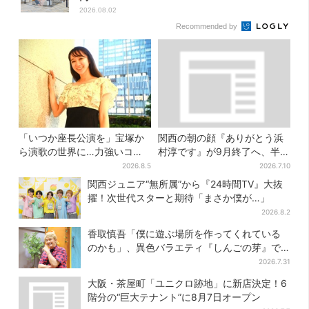
2026.08.02
Recommended by
「いつか座長公演を」宝塚か
関西の朝の顔『ありがとう浜
ら演歌の世界に…力強いコブ
村淳です』が9月終了へ、半世
シで聴かせる有沙瞳の目指す
紀超の歴史に幕
2026.8.5
2026.7.10
道とは
関西ジュニア“無所属”から『24時間TV』大抜
擢！次世代スターと期待「まさか僕が…」
2026.8.2
香取慎吾「僕に遊ぶ場所を作ってくれている
のかも」、異色バラエティ『しんごの芽』で
感じた読売テレビの“パンク精神”
2026.7.31
大阪・茶屋町「ユニクロ跡地」に新店決定！6
階分の“巨大テナント”に8月7日オープン