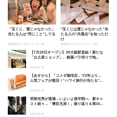
「宝くじ、運じゃなかった」
“宝くじは運じゃなかった”当
当たる人は“同じこと”してる
たる人の“共通点”を知っただ
け
合同会社デジタルファーム AD
合同会社デジタルファーム AD
【7月28日オープン】JR大阪駅直結！新たな
「お土産ショップ」、銘菓バラ売りで地...
2026.07.29
【あすから】「コメダ珈琲店」で2年ぶり…
人気フェアが復活！“ハワイ旅行が当たる”...
2026.07.28
明智光秀が退場→いよいよ後半戦へ、新キャ
スト続々…「豊臣兄弟！」振り返り＆第30...
2026.08.04