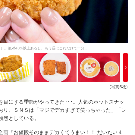
円）。絶対40%以上あるし、もう昼はこれだけで十分…
(写真6枚)
を目にする季節がやってきた･･･。人気のホットスナッ
おり、ＳＮＳは「マジでデカすぎて笑っちゃった」「レ
騒然としている。
企画『お値段そのままデカくてうまい！！ だいたい４