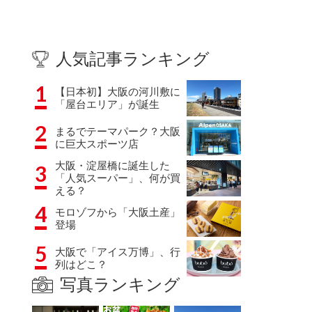
人気記事ランキング
1
【日本初】大阪の河川敷に
「屋台エリア」が誕生
2
まるでテーマパーク？大阪
に巨大スポーツ店
大阪・淀屋橋に誕生した
3
「人気スーパー」、何が買
える？
4
モロゾフから「大阪土産」
登場
5
大阪で「アイス万博」、行
列はどこ？
写真ランキング