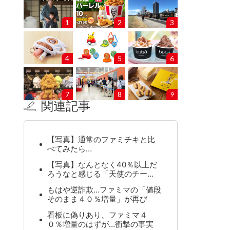
1
2
3
4
5
6
7
8
9
関連記事
【写真】通常のファミチキと比
べてみたら…
【写真】なんとなく40％以上だ
ろうなと感じる「天使のチー…
もはや逆詐欺…ファミマの「値段
そのまま４０％増量」が再び
看板に偽りあり、ファミマ４
０％増量のはずが…衝撃の事実