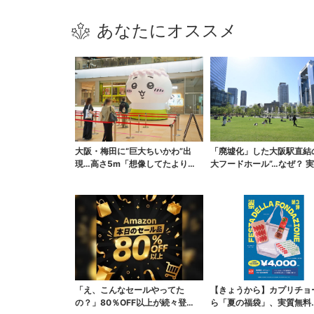
あなたにオススメ
大阪・梅田に“巨大ちいかわ”出
「廃墟化」した大阪駅直結
現…高さ5m「想像してたより結
大フードホール”…なぜ？ 
構デカい」「ちいさ…...
梅田ランチ＆カフェ...
「え、こんなセールやってた
【きょうから】カプリチョ
の？」80％OFF以上が続々登
ら「夏の福袋」、実質無料