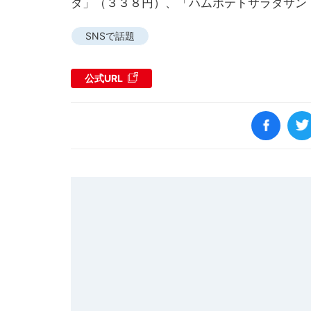
ダ」（３３８円）、「ハムポテトサラダサン
SNSで話題
公式URL