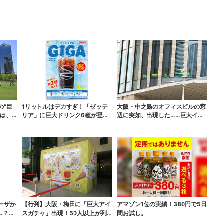
の“巨
1リットルはデカすぎ！「ゼッテ
大阪・中之島のオフィスビルの窓
実は、
リア」に巨大ドリンク6種が登
辺に突如、出現した……巨大イン
場、セット変更で350...
コ「何かいる」「朝か...
ーザか
【行列】大阪・梅田に「巨大アイ
アマゾン1位の実績！380円で5日
…？値
スガチャ」出現！50人以上が列…
間お試し。