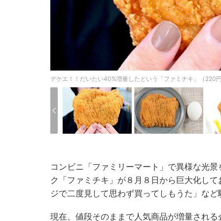
デケエ！！だいたい40%増量したという「ファミチキ」（220
コンビニ「ファミリーマート」で異様な光景
ク「ファミチキ」が８月８日から巨大化して
ジで二度見して思わず買ってしもうた」など
現在、値段そのままで人気商品が増量される