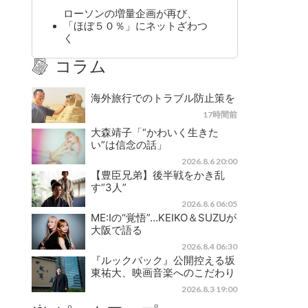
ローソンの増量企画が再び、
「ほぼ５０％」にネットざわつ
く
コラム
海外旅行でのトラブル防止策を
17時間前
大森靖子「“かわいく生きた
い”は信念の話」
2026.8.6 20:00
【豊臣兄弟】後半戦をかき乱
す“3人”
2026.8.6 06:05
ME:Iの“覚悟”…KEIKO＆SUZUが
大阪で語る
2026.8.4 06:30
『ルックバック』公開控える坂
東祐大、映画音楽へのこだわり
2026.8.3 19:00