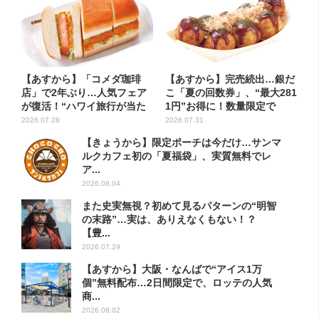
【あすから】「コメダ珈琲
【あすから】完売続出…銀だ
店」で2年ぶり…人気フェア
こ「夏の回数券」、“最大281
が復活！“ハワイ旅行が当た
1円”お得に！数量限定で
る”...
2026.07.28
2026.07.31
【きょうから】限定ポーチは今だけ…サンマ
ルクカフェ初の「夏福袋」、実質無料でレ
ア...
2026.08.04
また史実無視？初めて見るパターンの“明智
の末路”…実は、ありえなくもない！？
【豊...
2026.07.29
【あすから】大阪・なんばで“アイス1万
個”無料配布…2日間限定で、ロッテの人気
商...
2026.08.02