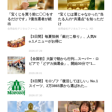
「宝くじを買う前に〇〇をす
“宝くじは運じゃなかった”当
るだけです」7億当選者が続
たる人の“共通点”を知っただ
出
け
合同会社デジタルファーム AD
合同会社デジタルファーム AD
【3日間】毎夏恒例「銀だこ祭り」、人気N
o.1メニューがお得に
2026.07.29
【全国初】大阪で朝から行列…スーパー・ロ
ピアで「どデカ抽選会」、開始30分で“1...
2026.08.01
【3日間】モロゾフ「復活してほしい」No.1
スイーツ、2万3865票から選ばれた...
2026.07.30