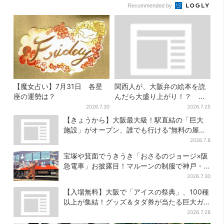
Recommended by
【魔女占い】7月31日 各星
関西人が、大阪弁の絵本を読
座の運勢は？
んだら大盛り上がり！？ 書
店員が語る、“関西弁”絵本が
2026.7.30
2026.7.25
人気を集めるワケとは
【きょうから】大阪最大級！駅直結の「巨大
施設」がオープン、誰でも行ける“無料の屋上
庭園”も
2026.7.8
宝塚や箕面でうきうき「おさるのジョージ×阪
急電車」お披露目！マルーンの制服で神戸・
宝塚・京都各線に添乗
2026.7.30
【入場無料】大阪で「アイスの祭典」、100種
以上が集結！グッズ＆タダ券が当たる巨大ガ
チャも
2026.7.28