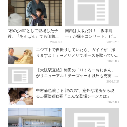
“村の少年”として登場した子
国内は大阪だけ！「坂本龍
役、『あんぱん』でも印象的
一」が蘇るコンサート、ピア
だった…視聴者驚き「どうり
ノを弾く姿を間近で…“涙腺が
2026.8.3
2026.7.10
で演技上手だと」
崩壊”と絶賛の声
エジプトで自撮りしていたら、ガイドが「撮
りますよ！」→ノリノリでポーズを取っていた
ら…… 海外旅行でのトラブル防止策を
2026.8.7
【大阪駅直結】梅田の「りくろーおじさん」
がリニューアル！チーズケーキ以外も充実…並
ばず買える「ロッカー」も設置
2026.7.21
中村倫也演じる“謎の男”、意外な場所から現
る…視聴者歓喜「こんな登場シーンとは」
2026.8.4