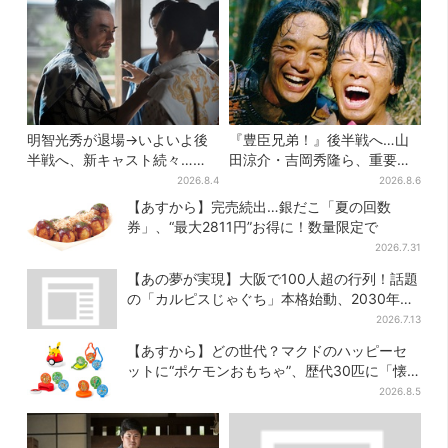
明智光秀が退場→いよいよ後
『豊臣兄弟！』後半戦へ…山
半戦へ、新キャスト続々…
田涼介・吉岡秀隆ら、重要人
「豊臣兄弟！」振り返り＆第
物のビジュアル解禁でSNS興
2026.8.4
2026.8.6
30回あらすじ
奮「キター！！」
【あすから】完売続出…銀だこ「夏の回数
券」、“最大2811円”お得に！数量限定で
2026.7.31
【あの夢が実現】大阪で100人超の行列！話題
の「カルピスじゃぐち」本格始動、2030年ま
でに1000台へ
2026.7.13
【あすから】どの世代？マクドのハッピーセ
ットに“ポケモンおもちゃ”、歴代30匹に「懐
かしい」と喜びの声
2026.8.5