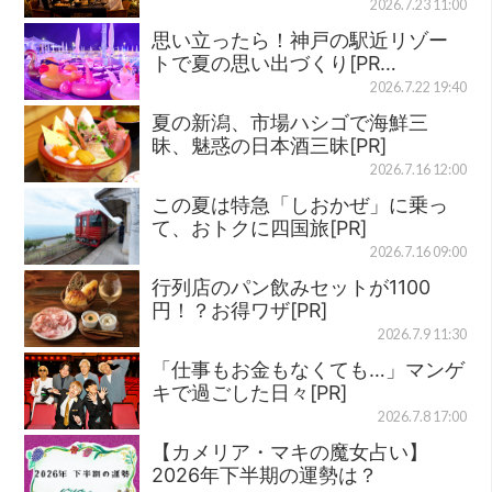
2026.7.23 11:00
思い立ったら！神戸の駅近リゾー
トで夏の思い出づくり[PR…
2026.7.22 19:40
夏の新潟、市場ハシゴで海鮮三
昧、魅惑の日本酒三昧[PR]
2026.7.16 12:00
この夏は特急「しおかぜ」に乗っ
て、おトクに四国旅[PR]
2026.7.16 09:00
行列店のパン飲みセットが1100
円！？お得ワザ[PR]
2026.7.9 11:30
「仕事もお金もなくても…」マンゲ
キで過ごした日々[PR]
2026.7.8 17:00
【カメリア・マキの魔女占い】
2026年下半期の運勢は？