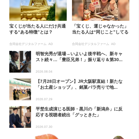
宝くじが当たる人にだけ共通
「宝くじ、運じゃなかった」
する“ある特徴”とは？
当たる人は“同じこと”してる
合同会社デジタルファーム AD
合同会社デジタルファーム AD
明智光秀が退場→いよいよ後半戦へ、新キャ
スト続々…「豊臣兄弟！」振り返り＆第30...
2026.08.04
【7月28日オープン】JR大阪駅直結！新たな
「お土産ショップ」、銘菓バラ売りで地...
2026.07.29
平埜生成演じる医師・黒川の「新潟弁」に反
応する視聴者続出「グッときた」
2026.07.30