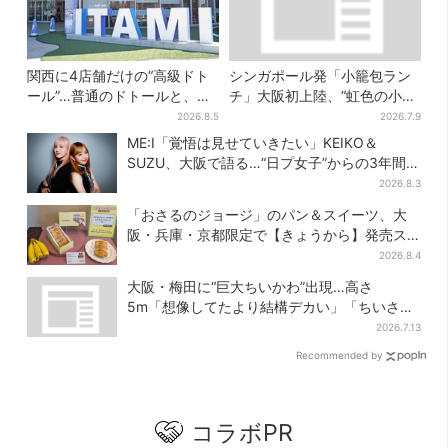
関西に4店舗だけの“高級ドト
シンガポール発「小籠包ラン
ール”…普通のドトールと、何
チ」大阪初上陸、“虹色の小籠
が違う？コーヒーは約2倍の
包”で行列…1000円以下メニュ
2026.8.5
2026.7.9
600円
ーが充実
ME:I「覚悟は見せていきたい」KEIKO＆
SUZU、大阪で語る…“日プ女子”からの3年間
と、7人で目指す夢
2026.8.3
「おさるのジョージ」のパン＆スイーツ、大
阪・兵庫・京都限定で【きょうから】発売ス
タート
2026.8.4
大阪・梅田に“巨大ちいかわ”出現…高さ
5m「想像してたより結構デカい」「ちいさ…
くはない」
2026.7.13
Recommended by
コラボPR