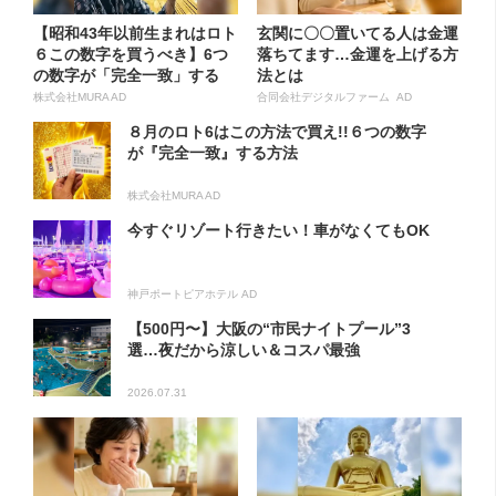
【昭和43年以前生まれはロト
玄関に〇〇置いてる人は金運
６この数字を買うべき】6つ
落ちてます…金運を上げる方
の数字が「完全一致」する
法とは
方...
株式会社MURA AD
合同会社デジタルファーム AD
８月のロト6はこの方法で買え!!６つの数字
が『完全一致』する方法
株式会社MURA AD
今すぐリゾート行きたい！車がなくてもOK
神戸ポートピアホテル AD
【500円〜】大阪の“市民ナイトプール”3
選…夜だから涼しい＆コスパ最強
2026.07.31