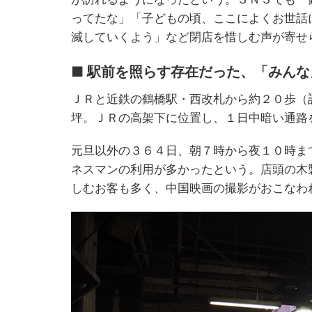
ってたな」「子どもの頃、ここによくお世話
滅していくよう」など閉店を惜しむ声が寄せ
■ 駅前を照らす存在だった、「みん
ＪＲと近鉄の鶴橋駅・西改札から約２０歩（
坪。ＪＲの高架下に位置し、１日中暗い通路
元旦以外の３６４日、朝７時から夜１０時ま
ネスマンの利用が多かったという。店頭の木
しむお客も多く、中国映画の撮影がおこなわ