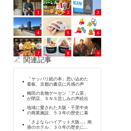
1
2
3
4
5
6
7
8
9
関連記事
「ヤッパリ紙の本」思い込めた
看板、京都の書店に共感の声
梅田の名物ゲーセン「アム茶」
が閉店、ＳＮＳ悲しみの声続出
地域に愛された大阪・千里中央
の商業施設、５３年の歴史に幕
「さよならハイアット大阪…」南
港のホテル、３０年の歴史に…