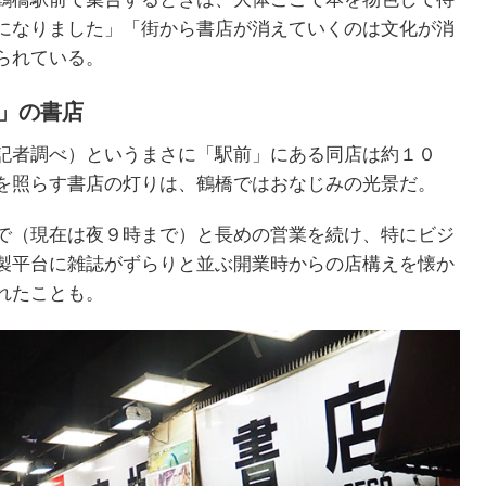
になりました」「街から書店が消えていくのは文化が消
られている。
な」の書店
記者調べ）というまさに「駅前」にある同店は約１０
を照らす書店の灯りは、鶴橋ではおなじみの光景だ。
で（現在は夜９時まで）と長めの営業を続け、特にビジ
製平台に雑誌がずらりと並ぶ開業時からの店構えを懐か
れたことも。