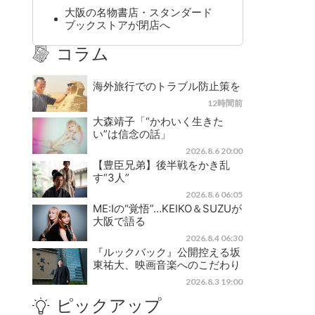
大阪の名物書店・スタンダード
ブックストアが閉店へ
コラム
海外旅行でのトラブル防止策を
12時間前
大森靖子「“かわいく生きた
い”は信念の話」
2026.8.6 20:00
【豊臣兄弟】後半戦をかき乱
す“3人”
2026.8.6 06:05
ME:Iの“覚悟”…KEIKO＆SUZUが
大阪で語る
2026.8.4 06:30
『ルックバック』公開控える坂
東祐大、映画音楽へのこだわり
2026.8.3 19:00
ピックアップ