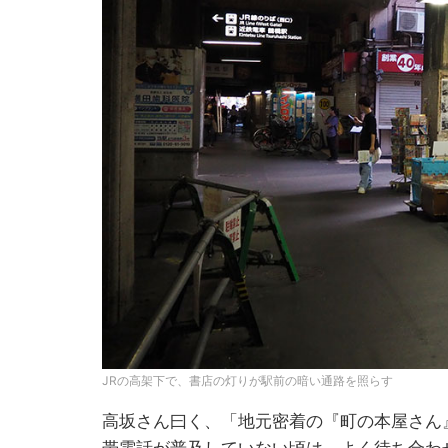
JRの高架下で、書店の灯りが駅前の暗い通路を照らす
高坂さん曰く、「地元密着の『町の本屋さん