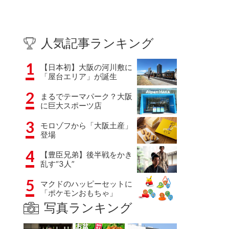
人気記事ランキング
1
【日本初】大阪の河川敷に
「屋台エリア」が誕生
2
まるでテーマパーク？大阪
に巨大スポーツ店
3
モロゾフから「大阪土産」
登場
4
【豊臣兄弟】後半戦をかき
乱す“3人”
5
マクドのハッピーセットに
「ポケモンおもちゃ」
写真ランキング