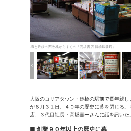
JRと近鉄の西改札からすぐの「高坂書店 鶴橋駅前店」
大阪のコリアタウン・鶴橋の駅前で長年親し
が８月３１日、４０年の歴史に幕を閉じる。
店、３代目社長・高坂喜一さんに話を訊いた
■ 創業９０年以上の歴史に幕