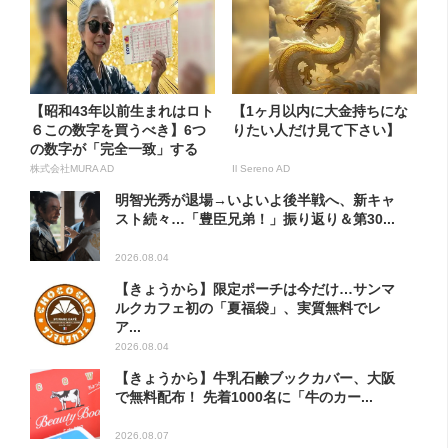
【昭和43年以前生まれはロト
【1ヶ月以内に大金持ちにな
６この数字を買うべき】6つ
りたい人だけ見て下さい】
の数字が「完全一致」する
方...
株式会社MURA AD
Il Sereno AD
明智光秀が退場→いよいよ後半戦へ、新キャ
スト続々…「豊臣兄弟！」振り返り＆第30...
2026.08.04
【きょうから】限定ポーチは今だけ…サンマ
ルクカフェ初の「夏福袋」、実質無料でレ
ア...
2026.08.04
【きょうから】牛乳石鹸ブックカバー、大阪
で無料配布！ 先着1000名に「牛のカー...
2026.08.07