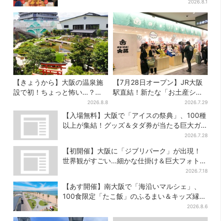
商品が登場
2026.8.1
【きょうから】大阪の温泉施
【7月28日オープン】JR大阪
設で初！ちょっと怖い…？体
駅直結！新たな「お土産ショ
験型イベント、限定グルメ＆
ップ」、銘菓バラ売りで地元
2026.8.8
2026.7.29
盆踊りも
民の“おやつ調達”にも
【入場無料】大阪で「アイスの祭典」、100種
以上が集結！グッズ＆タダ券が当たる巨大ガ
チャも
2026.7.28
【初開催】大阪に「ジブリパーク」が出現！
世界観がすごい…細かな仕掛け＆巨大フォトス
ポットに注目
2026.7.18
【あす開催】南大阪で「海沿いマルシェ」、
100食限定「たこ飯」のふるまい＆キッズ縁日
も
2026.8.6