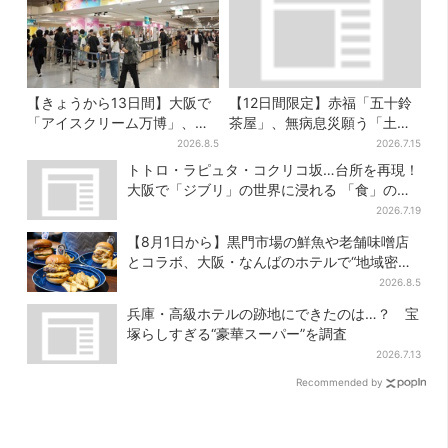
【きょうから13日間】大阪で
【12日間限定】赤福「五十鈴
「アイスクリーム万博」、全
茶屋」、無病息災願う「土用
国34ブランド・100種超…初
さわ餅」販売スタート 関西8
2026.8.5
2026.7.15
登場の「チョコソフト」に行
カ所でも買える
トトロ・ラピュタ・コクリコ坂…台所を再現！
列
大阪で「ジブリ」の世界に浸れる 「食」の展
示とは？
2026.7.19
【8月1日から】黒門市場の鮮魚や老舗味噌店
とコラボ、大阪・なんばのホテルで“地域密
着”の限定バーガー
2026.8.5
兵庫・高級ホテルの跡地にできたのは…？ 宝
塚らしすぎる“豪華スーパー”を調査
2026.7.13
Recommended by