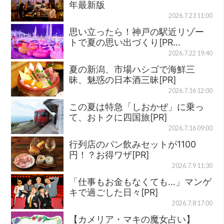
年最新版
2026.7.23 11:00
思い立ったら！神戸の駅近リゾー
トで夏の思い出づくり[PR…
2026.7.22 19:40
夏の新潟、市場ハシゴで海鮮三
昧、魅惑の日本酒三昧[PR]
2026.7.16 12:00
この夏は特急「しおかぜ」に乗っ
て、おトクに四国旅[PR]
2026.7.16 09:00
行列店のパン飲みセットが1100
円！？お得ワザ[PR]
2026.7.9 11:30
「仕事もお金もなくても…」マンゲ
キで過ごした日々[PR]
2026.7.8 17:00
【カメリア・マキの魔女占い】