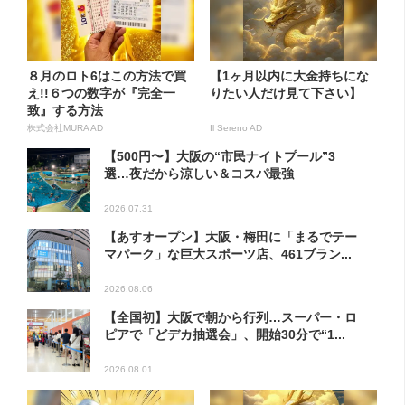
８月のロト6はこの方法で買
【1ヶ月以内に大金持ちにな
え!!６つの数字が『完全一
りたい人だけ見て下さい】
致』する方法
株式会社MURA AD
Il Sereno AD
【500円〜】大阪の“市民ナイトプール”3
選…夜だから涼しい＆コスパ最強
2026.07.31
【あすオープン】大阪・梅田に「まるでテー
マパーク」な巨大スポーツ店、461ブラン...
2026.08.06
【全国初】大阪で朝から行列…スーパー・ロ
ピアで「どデカ抽選会」、開始30分で“1...
2026.08.01