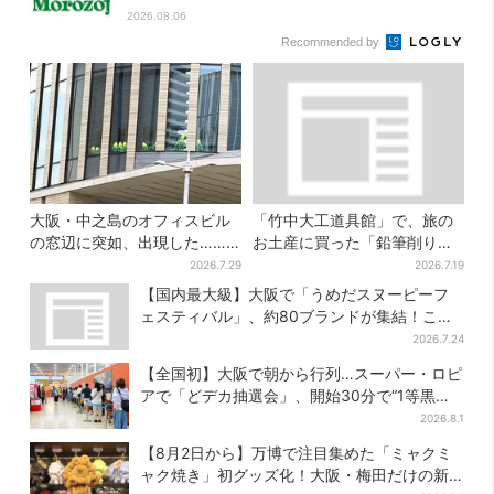
2026.08.06
Recommended by
大阪・中之島のオフィスビル
「竹中大工道具館」で、旅の
の窓辺に突如、出現した……
お土産に買った「鉛筆削り」
巨大インコ「何かいる」「朝
が「ヤバイぐらいの切れ味」
2026.7.29
2026.7.19
からビビった」、その正体と
【国内最大級】大阪で「うめだスヌーピーフ
は？
ェスティバル」、約80ブランドが集結！ここ
だけのグッズも
2026.7.24
【全国初】大阪で朝から行列…スーパー・ロピ
アで「どデカ抽選会」、開始30分で“1等黒毛
和牛”の当選も
2026.8.1
【8月2日から】万博で注目集めた「ミャクミ
ャク焼き」初グッズ化！大阪・梅田だけの新