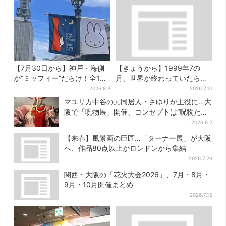
【7月30日から】神戸・海側
【きょうから】1999年7の
が“ミッフィー”だらけ！全16
月、世界が終わっていたら…
施設でパン、スイーツ、ナイ
約10万人動員のホラー展が大
2026.8.3
2026.7.10
トマーケットも
阪へ
マユリカ中谷の元同居人・さゆりが主役に…大
阪で「呪物展」開催、コンセプトは“呪物たち
のお茶会”
2026.8.2
【来春】風景画の巨匠…「ターナー展」が大阪
へ、作品80点以上がロンドンから集結
2026.7.26
関西・大阪の「花火大会2026」、7月・8月・
9月・10月開催まとめ
2026.7.15