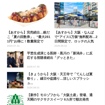
【あすから】完売続出…銀だ
【あすから】大阪・なんば
こ「夏の回数券」、“最大281
で“アイス1万個”無料配布…2
1円”お得に！数量限定で
日間限定で、ロッテの人気
商...
2026.07.31
2026.08.02
平埜生成演じる医師・黒川の「新潟弁」に反
応する視聴者続出「グッときた」
2026.07.30
【きょうから】大阪・天王寺で「てんしば夏
祭り」、縁日や盆踊り…涼しいスプラッシ
ュ...
2026.08.01
【新作】モロゾフから「大阪土産」登場、通
天閣のサクサクスイーツ 6カ所で順次発売