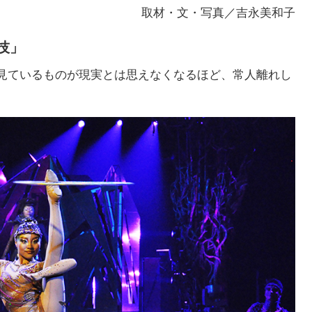
取材・文・写真／吉永美和子
技」
見ているものが現実とは思えなくなるほど、常人離れし