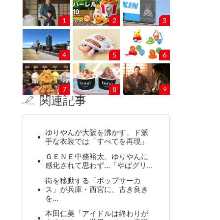
1
2
3
4
5
6
7
8
9
関連記事
ゆりやんが大阪を沸かす、ド派
手な衣装では「すべてを再現」
ＧＥＮＥ中務裕太、ゆりやんに
感化されて思わず…「やばグリ…
街を移動する「ポップサーカ
ス」が兵庫・西宮に、古き良き
を…
本田仁美「アイドルは終わりが