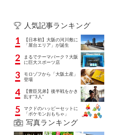
人気記事ランキング
1
【日本初】大阪の河川敷に
「屋台エリア」が誕生
2
まるでテーマパーク？大阪
に巨大スポーツ店
3
モロゾフから「大阪土産」
登場
4
【豊臣兄弟】後半戦をかき
乱す“3人”
5
マクドのハッピーセットに
「ポケモンおもちゃ」
写真ランキング