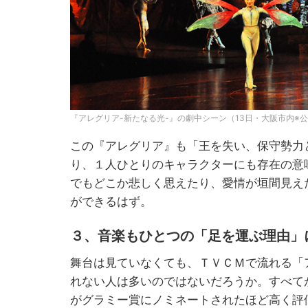
『アレグリア-新たなる光-』の劇中シーン（13日・大阪市内※
この『アレグリア』も「王を失い、保守勢力
り、１人ひとりのキャラクターにも存在の意
でもどこか悲しく思えたり、愛情が垣間見え
ができるはず。
３、音楽もひとつの「足を運ぶ理由」
舞台は見ていなくても、ＴＶＣＭで流れる「
れない人は多いのではないだろうか。すべて
がグラミー賞にノミネートされたほど高く評