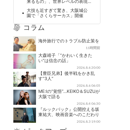
来るもの」、世界レベルの表現…
大技も近すぎて驚き、大阪城公
園で「さくらサーカス」開催
コラム
海外旅行でのトラブル防止策を
11時間前
大森靖子「“かわいく生きた
い”は信念の話」
2026.8.6 20:00
【豊臣兄弟】後半戦をかき乱
す“3人”
2026.8.6 06:05
ME:Iの“覚悟”…KEIKO＆SUZUが
大阪で語る
2026.8.4 06:30
『ルックバック』公開控える坂
東祐大、映画音楽へのこだわり
2026.8.3 19:00