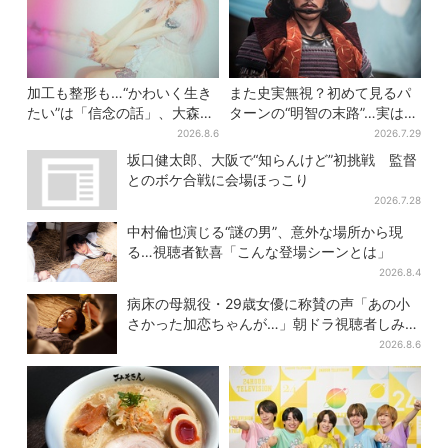
加工も整形も…“かわいく生き
また史実無視？初めて見るパ
たい”は「信念の話」、大森靖
ターンの“明智の末路”…実は、
子が新作に込めた思い
ありえなくもない！？【豊臣
2026.8.6
2026.7.29
兄弟】
坂口健太郎、大阪で“知らんけど”初挑戦 監督
とのボケ合戦に会場ほっこり
2026.7.28
中村倫也演じる“謎の男”、意外な場所から現
る…視聴者歓喜「こんな登場シーンとは」
2026.8.4
病床の母親役・29歳女優に称賛の声「あの小
さかった加恋ちゃんが…」朝ドラ視聴者しみじ
み
2026.8.6