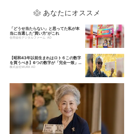
あなたにオススメ
「どうせ当たらない」と思ってた私が本
当に当選した“買い方”がこれ
合同会社デジタルファーム AD
【昭和43年以前生まれはロト６この数字
を買うべき】6つの数字が「完全一致」す
る方...
株式会社MURA AD