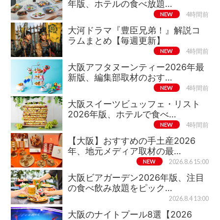
年版、ホテルの食べ放題…
NEW
4時間前
大河ドラマ『豊臣兄弟！』解説コ
ラムまとめ【毎週更新】
NEW
4時間前
大阪アフタヌーンティー2026年最
新版、編集部取材のおす…
NEW
4時間前
大阪スイーツビュッフェ・リスト
2026年版、ホテルで食べ…
NEW
4時間前
【大阪】おすすめの手土産2026
年、地元メディア取材の最…
NEW
2026.8.6 15:00
大阪ビアガーデン2026年版、注目
の食べ飲み放題をピック…
2026.8.4 13:00
大阪のナイトプール8選【2026