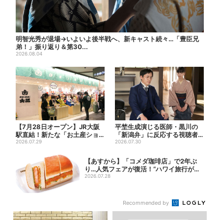
明智光秀が退場→いよいよ後半戦へ、新キャスト続々…「豊臣兄
弟！」振り返り＆第30...
2026.08.04
【7月28日オープン】JR大阪
平埜生成演じる医師・黒川の
駅直結！新たな「お土産ショ
「新潟弁」に反応する視聴者
ップ」、銘菓バラ売りで地...
2026.07.29
続出「グッときた」
2026.07.30
【あすから】「コメダ珈琲店」で2年ぶ
り…人気フェアが復活！“ハワイ旅行が当
たる”...
2026.07.28
Recommended by