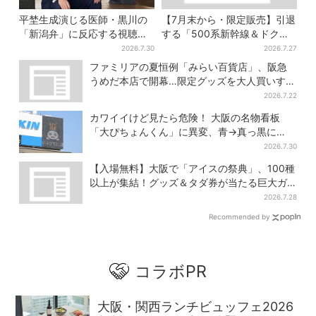
平埜生成演じる医師・黒川の
【7月末から・限定販売】引退
「新潟弁」に反応する視聴者
する「500系新幹線＆ドクタ
続出「グッときた」
ーイエロー」×人気ドーナツ店
2026.7.30
2026.7.27
がコラボ、手土産の切り札に
ファミリアの夏恒例「みらい百貨店」、阪急
も
うめだ本店で開幕…限定グッズを大人買いする
人続出
2026.7.22
カワイイけど見たら危険！ 大阪の名物看板
「大ぴちょんくん」に異変、青→真っ黒に…
2026.7.30
【入場無料】大阪で「アイスの祭典」、100種
以上が集結！グッズ＆タダ券が当たる巨大ガ
チャも
2026.7.28
Recommended by
コラボPR
大阪・関西ランチビュッフェ2026