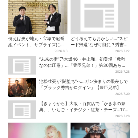
例えば炎が地元・宝塚で冠番
どう考えてもおかしい…“スピ
組イベント、サプライズに会
ード帰還”なぜ可能に？秀吉が
場騒然「まさか本人が出てく
噂した、3人目の謀反人【豊臣
2026.8.3
2026.7.22
るとは…」
兄弟】
“未来の妻”乃木坂46・井上和、初登場「数秒
なのに圧巻」…「豊臣兄弟！」第30回あらす
じ・清須会議
2026.7.28
池松壮亮が“闇堕ち”へ…ガン決まりの眼差しで
「ブラック秀吉がログイン」【豊臣兄弟】
2026.7.30
【きょうから】大阪・百貨店で「かき氷の祭
典」、いちご・イチジク・紅茶・チーズ…17店
舗のメニュー集結
2026.7.28