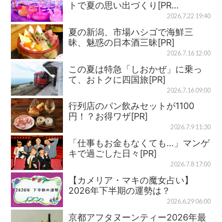
トで夏の思い出づくり[PR…
2026.7.22 19:40
夏の新潟、市場ハシゴで海鮮三
昧、魅惑の日本酒三昧[PR]
2026.7.16 12:00
この夏は特急「しおかぜ」に乗っ
て、おトクに四国旅[PR]
2026.7.16 09:00
行列店のパン飲みセットが1100
円！？お得ワザ[PR]
2026.7.9 11:30
「仕事もお金もなくても…」マンゲ
キで過ごした日々[PR]
2026.7.8 17:00
【カメリア・マキの魔女占い】
2026年下半期の運勢は？
2026.6.29 06:00
京都アフタヌーンティー2026年最