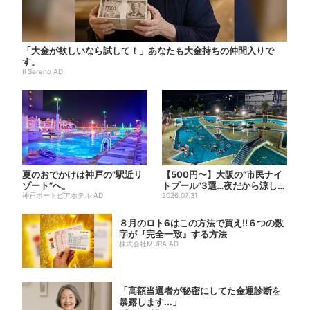
「大金が欲しいなら試して！」あなたも大金持ちの仲間入りで
す。
Il Sereno AD
夏のおでかけは神戸の”駅近リ
【500円〜】大阪の“市民ナイ
ゾート”へ。
トプール”3選…夜だから涼しい
神戸ポートピアホテル AD
＆コスパ最強
2026.07.31
８月のロト6はこの方法で買え!!６つの数
字が『完全一致』する方法
株式会社MURA AD
「高額当選者が秘密にしてた金運診断を
暴露します...」