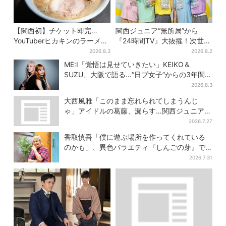
【関西初】チケット即完…
関西ジュニア“無所属”から
YouTuberヒカキンのラーメン
『24時間TV』大抜擢！次世代
店「みそきん」が大阪上陸！
スターと期待「まさか僕
2026.8.3
2026.8.2
「待ってました」と話題
が…」
ME:I「覚悟は見せていきたい」KEIKO＆
SUZU、大阪で語る…“日プ女子”からの3年間
と、7人で目指す夢
2026.8.3
大西風雅「このまま忘れられてしまうんじ
ゃ」アイドルの葛藤、漏らす…関西ジュニア特
番で“本音”
2026.7.27
香取慎吾「僕に遊ぶ場所を作ってくれている
のかも」、異色バラエティ『しんごの芽』で
感じた読売テレビの“パンク精神”
2026.7.31