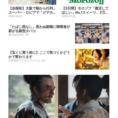
【全国初】大阪で朝から行列…
【3日間】モロゾフ「復活して
スーパー・ロピアで「どデカ
ほしい」No.1スイーツ、2万3
抽選会」、開始30分で“1...
2026.08.01
865票から選ばれた...
2026.07.30
「たばこ税なし」思わぬ朗報に喫煙者が
群がる新型タバコ
株式会社HAL AD
【宝くじ買う前に】ここで気づくかどう
かで変わります
合同会社デジタルファーム AD