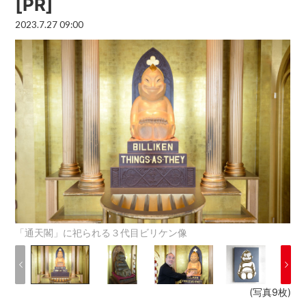
[PR]
2023.7.27 09:00
「通天閣」に祀られる３代目ビリケン像
(写真9枚)