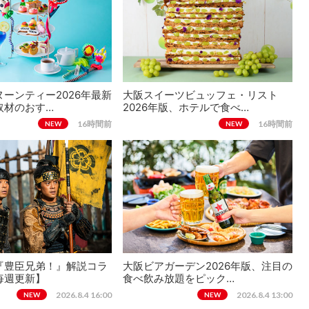
ーンティー2026年最新
大阪スイーツビュッフェ・リスト
取材のおす…
2026年版、ホテルで食べ…
16時間前
16時間前
NEW
NEW
『豊臣兄弟！』解説コラ
大阪ビアガーデン2026年版、注目の
毎週更新】
食べ飲み放題をピック…
2026.8.4 16:00
2026.8.4 13:00
NEW
NEW