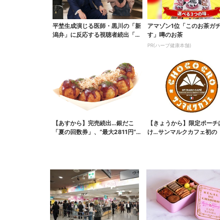
平埜生成演じる医師・黒川の「新
アマゾン1位「このお茶ガ
潟弁」に反応する視聴者続出「グ
す」噂のお茶
ッときた」
PR(ハーブ健康本舗)
【あすから】完売続出…銀だこ
【きょうから】限定ポーチ
「夏の回数券」、“最大2811円”お
け…サンマルクカフェ初の
得に！数量限定で
袋」、実質無料でレア...