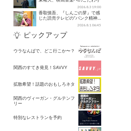
2026.8.3 19:00
香取慎吾、『しんごの芽』で感
じた読売テレビの“パンク精神…
2026.8.1 06:45
ピックアップ
ウラなんばで、どこ行こか〜？
関西のすてき発見！SAVVY
拡散希望！話題のおもしろネタ
関西のヴィーガン・グルテンフ
リー
特別なレストランを予約