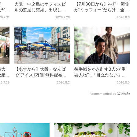
で
大阪・中之島のオフィスビ
【7月30日から】神戸・海側
返却
ルの窓辺に突如、出現し
が“ミッフィー”だらけ！全16
策に
た……巨大インコ「何かい
施設でパン、スイーツ、ナ
26.7.31
2026.7.29
2026.8.3
る」「朝からビビった」、
イトマーケットも
その正体とは？
R大
【あすから】大阪・なんば
後半戦をかき乱す3人の“重
土産
で“アイス1万個”無料配布…2
要人物”…「目立たない」主
売り
日間限定で、ロッテの人気
人公・仲野太賀も、モブキ
6.7.29
2026.8.2
2026.8.5
”にも
商品もらえる
ャラ→覚醒へ【豊臣兄弟】
Recommended by