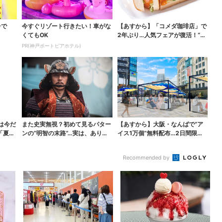
チで
今すぐリゾート行きたい！車がな
【あすから】「コメダ珈琲店」で
くてもOK
2年ぶり…人気フェアが復活！“ハ
ワイ旅行が当たる”...
PR(神戸ポートピアホテル)
は今だ
また史実無視？初めて見るパター
【あすから】大阪・なんばで“ア
「夏福
ンの“明智の末路”…実は、ありえ
イス1万個”無料配布…2日間限定
なくもない！？【豊...
で、ロッテの人気商...
Recommended by