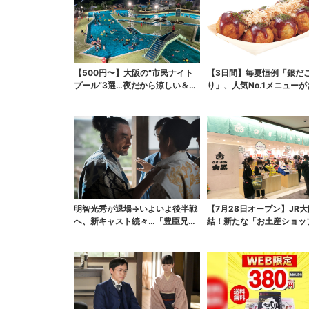
【500円〜】大阪の“市民ナイト
【3日間】毎夏恒例「銀だ
プール”3選…夜だから涼しい＆コ
り」、人気No.1メニュー
スパ最強
明智光秀が退場→いよいよ後半戦
【7月28日オープン】JR
へ、新キャスト続々…「豊臣兄
結！新たな「お土産ショッ
弟！」振り返り＆第30...
銘菓バラ売りで地...