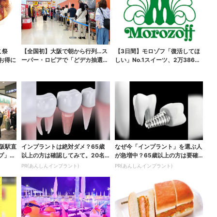
こ祭
【全国初】大阪で朝から行列…ス
【3日間】モロゾフ「復活してほ
がお得に
ーパー・ロピアで「どデカ抽選
しい」No.1スイーツ、2万3865
会」、開始30分で“1...
票から選ばれた...
大阪駅直
インプラントは絶対ダメ？65歳
なぜ今「インプラント」を選ぶ人
プ」、
以上の方は確認してみて。20名
が急増中？65歳以上の方は要確
の歯科医師監修のガイ...
認。抜けた歯の放置は...
PR(あんしんインプラント)
PR(あんしんインプラント)