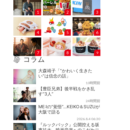
1
2
3
4
5
6
7
8
9
コラム
大森靖子「“かわいく生きた
い”は信念の話」
10時間前
【豊臣兄弟】後半戦をかき乱
す“3人”
24時間前
ME:Iの“覚悟”…KEIKO＆SUZUが
大阪で語る
2026.8.4 06:30
『ルックバック』公開控える坂
東祐大、映画音楽へのこだわり