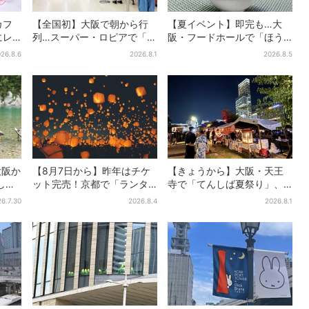
カフ
【全国初】大阪で朝から行
【夏イベント】即完も…大
にレ
列…スーパー・ロピアで「ど
阪・フードホールで「ほう
パン＆
デカ抽選会」、開始30分
せき箱」の“限定かき氷”が復
26.8.6
2026.8.1
2026.8.5
日間の
で“1等黒毛和牛”の当選も
活！一夜限りの盆踊りも
大阪か
【8月7日から】昨年はチケ
【きょうから】大阪・天王
して
ット完売！京都で「ランタ
寺で「てんしば夏祭り」、
のう
ンフェス」、最大3500の光
縁日や盆踊り…涼しいスプラ
6.7.30
2026.8.4
2026.8.1
】
が夜空に…会場には縁日も
ッシュタイムも！2日間だけ