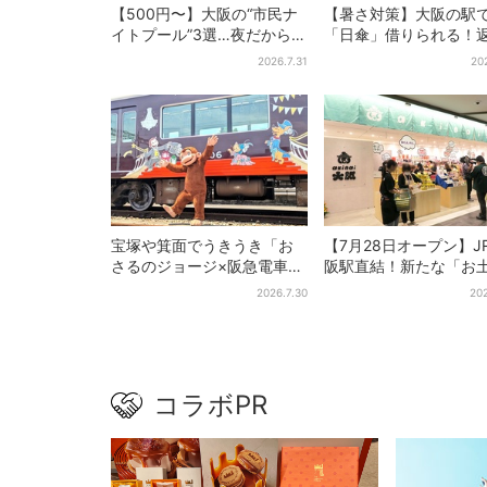
【500円〜】大阪の“市民ナ
【暑さ対策】大阪の駅
イトプール”3選…夜だから涼
「日傘」借りられる！
しい＆コスパ最強
どこでもOK、熱中症対
2026.7.31
20
シェアサービス拡大
宝塚や箕面でうきうき「お
【7月28日オープン】J
さるのジョージ×阪急電車」
阪駅直結！新たな「お
お披露目！マルーンの制服
ショップ」、銘菓バラ
2026.7.30
202
で神戸・宝塚・京都各線に
で地元民の“おやつ調達
添乗
コラボPR