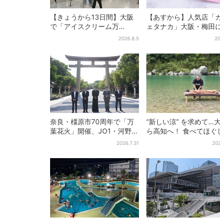
【きょうから13日間】大阪
【あすから】人気店「
で「アイスクリーム万
ェタナカ」大阪・梅田
博」、全国34ブランド・
ア商品集結…本店人気
2026.8.5
20
100種超…初登場の「チョコ
限定クッキー缶も！ 7
ソフト」に行列
夏イベント
奈良・橿原市70周年で「万
“新しい涼” を求めて…
葉花火」開催、JO1・河野純
ら高知へ！ 食べてほぐ
喜がアンバサダーに…グルー
「仁淀ブルー」でとと
2026.7.31
202
プ楽曲ともシンクロ
体験旅【2026夏最新版