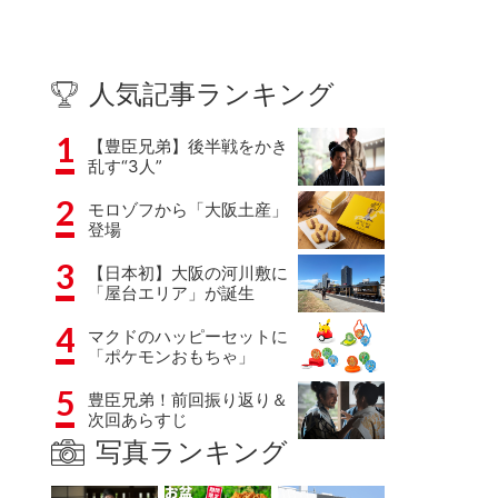
人気記事ランキング
1
【豊臣兄弟】後半戦をかき
乱す“3人”
2
モロゾフから「大阪土産」
登場
3
【日本初】大阪の河川敷に
「屋台エリア」が誕生
4
マクドのハッピーセットに
「ポケモンおもちゃ」
5
豊臣兄弟！前回振り返り＆
次回あらすじ
写真ランキング