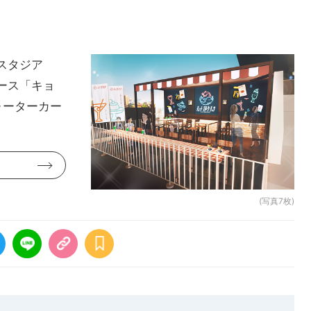
スタジア
ース「キョ
ォーターカー
(写真7枚)