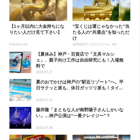
【1ヶ月以内に大金持ちにな
“宝くじは運じゃなかった”当
りたい人だけ見て下さい】
たる人の“共通点”を知っただ
け
Il Sereno AD
合同会社デジタルファーム AD
【夏休み】神戸・百貨店で「文具マルシ
ェ」、親子向け工作は自由研究にも！入場無
料で
2026.07.27
夏のおでかけは神戸の”駅近リゾート”へ。平
日サクッと派も、休日ガッツリ派も！タイ...
2026.07.22
藤井隆「まともな人が南野陽子さんしかいな
い」…神戸公演は“一番クレイジー”？
2026.07.08