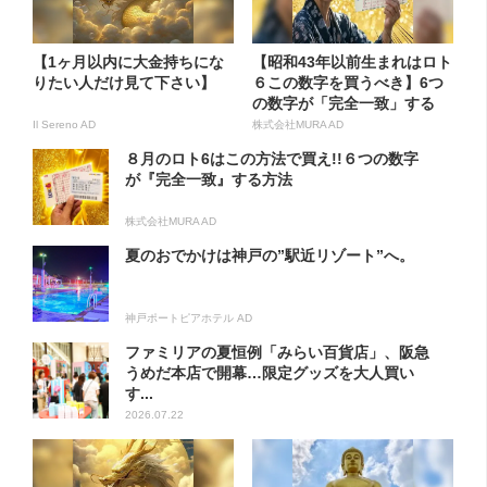
【1ヶ月以内に大金持ちにな
【昭和43年以前生まれはロト
りたい人だけ見て下さい】
６この数字を買うべき】6つ
の数字が「完全一致」する
方...
Il Sereno AD
株式会社MURA AD
８月のロト6はこの方法で買え!!６つの数字
が『完全一致』する方法
株式会社MURA AD
夏のおでかけは神戸の”駅近リゾート”へ。
神戸ポートピアホテル AD
ファミリアの夏恒例「みらい百貨店」、阪急
うめだ本店で開幕…限定グッズを大人買い
す...
2026.07.22