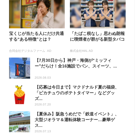
宝くじが当たる人にだけ共通
「たばこ税なし」思わぬ朗報
する“ある特徴”とは？
に喫煙者が群がる新型タバコ
合同会社デジタルファーム AD
株式会社HAL AD
【7月30日から】神戸・海側が“ミッフィ
ー”だらけ！全16施設でパン、スイーツ、...
2026.08.03
【応募は今日まで】マクドナルド夏の福袋、
「ピカチュウのポテトタイマー」などグッ
ズ...
2026.07.20
【夏休み】阪急うめだで「鉄道イベント」、
大型ジオラマ＆運転体験コーナー…豪華ゲ
ス...
2026.07.13