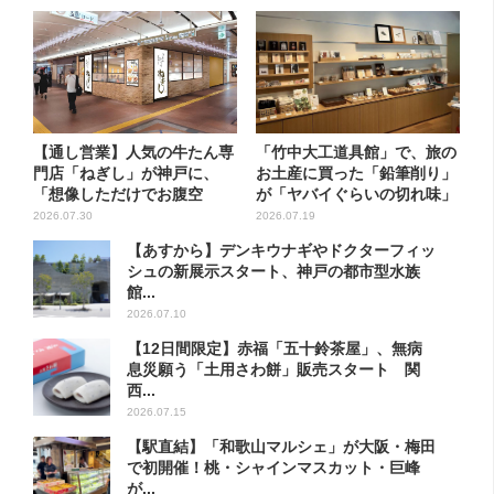
【通し営業】人気の牛たん専
「竹中大工道具館」で、旅の
門店「ねぎし」が神戸に、
お土産に買った「鉛筆削り」
「想像しただけでお腹空
が「ヤバイぐらいの切れ味」
く…」S...
2026.07.30
2026.07.19
【あすから】デンキウナギやドクターフィッ
シュの新展示スタート、神戸の都市型水族
館...
2026.07.10
【12日間限定】赤福「五十鈴茶屋」、無病
息災願う「土用さわ餅」販売スタート 関
西...
2026.07.15
【駅直結】「和歌山マルシェ」が大阪・梅田
で初開催！桃・シャインマスカット・巨峰
が...