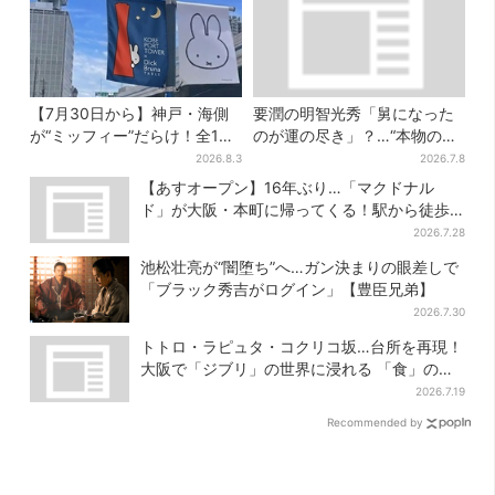
【7月30日から】神戸・海側
要潤の明智光秀「舅になった
が“ミッフィー”だらけ！全16
のが運の尽き」？…“本物の黒
施設でパン、スイーツ、ナイ
幕”が最高火力の「本能寺」へ
2026.8.3
2026.7.8
トマーケットも
【豊臣兄弟】
【あすオープン】16年ぶり…「マクドナル
ド」が大阪・本町に帰ってくる！駅から徒歩1
分＆23時まで
2026.7.28
池松壮亮が“闇堕ち”へ…ガン決まりの眼差しで
「ブラック秀吉がログイン」【豊臣兄弟】
2026.7.30
トトロ・ラピュタ・コクリコ坂…台所を再現！
大阪で「ジブリ」の世界に浸れる 「食」の展
示とは？
2026.7.19
Recommended by