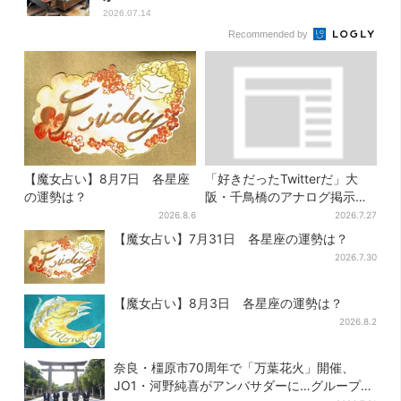
2026.07.14
Recommended by
【魔女占い】8月7日 各星座
「好きだったTwitterだ」大
の運勢は？
阪・千鳥橋のアナログ掲示板
が話題、かつて駅にあった“伝
2026.8.6
2026.7.27
言板”がモデルに
【魔女占い】7月31日 各星座の運勢は？
2026.7.30
【魔女占い】8月3日 各星座の運勢は？
2026.8.2
奈良・橿原市70周年で「万葉花火」開催、
JO1・河野純喜がアンバサダーに…グループ楽