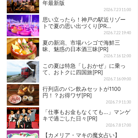
年最新版
2026.7.23 11:00
思い立ったら！神戸の駅近リゾー
トで夏の思い出づくり[PR…
2026.7.22 19:40
夏の新潟、市場ハシゴで海鮮三
昧、魅惑の日本酒三昧[PR]
2026.7.16 12:00
この夏は特急「しおかぜ」に乗っ
て、おトクに四国旅[PR]
2026.7.16 09:00
行列店のパン飲みセットが1100
円！？お得ワザ[PR]
2026.7.9 11:30
「仕事もお金もなくても…」マンゲ
キで過ごした日々[PR]
2026.7.8 17:00
【カメリア・マキの魔女占い】