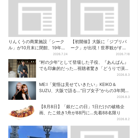
りんくうの商業施設「シーク
【初開催】大阪に「ジブリパ
ル」が10月末に閉館、19年の
ーク」が出現！世界観がすご
歴史に幕…南大阪民に衝撃は
い…細かな仕掛け＆巨大フォ
2026.7.24
2026.7.18
しる
トスポットに注目
“村の少年”として登場した子役、『あんぱん』
でも印象的だった…視聴者驚き「どうりで演技
上手だと」
2026.8.3
ME:I「覚悟は見せていきたい」KEIKO＆
SUZU、大阪で語る…“日プ女子”からの3年間
と、7人で目指す夢
2026.8.3
【8月8日】「銀だこの日」1日だけの破格企
画、たこ焼き1舟が88円に…先着88名限り
2026.8.2