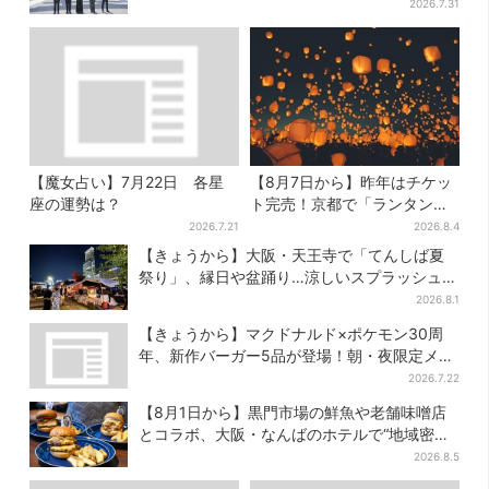
曲ともシンクロ
2026.7.31
【魔女占い】7月22日 各星
【8月7日から】昨年はチケッ
座の運勢は？
ト完売！京都で「ランタンフ
ェス」、最大3500の光が夜空
2026.7.21
2026.8.4
に…会場には縁日も
【きょうから】大阪・天王寺で「てんしば夏
祭り」、縁日や盆踊り…涼しいスプラッシュタ
イムも！2日間だけ
2026.8.1
【きょうから】マクドナルド×ポケモン30周
年、新作バーガー5品が登場！朝・夜限定メニ
ューも
2026.7.22
【8月1日から】黒門市場の鮮魚や老舗味噌店
とコラボ、大阪・なんばのホテルで“地域密
着”の限定バーガー
2026.8.5