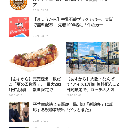
ア...
2026.08.04
【きょうから】牛乳石鹸ブックカバー、大阪
で無料配布！ 先着1000名に「牛のカー...
2026.08.07
【あすから】完売続出…銀だ
【あすから】大阪・なんば
こ「夏の回数券」、“最大281
で“アイス1万個”無料配布…2
1円”お得に！数量限定で
日間限定で、ロッテの人気
商...
2026.07.31
2026.08.02
平埜生成演じる医師・黒川の「新潟弁」に反
応する視聴者続出「グッときた」
2026.07.30