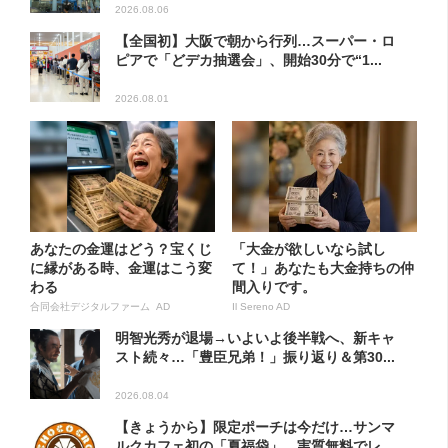
2026.08.06
【全国初】大阪で朝から行列…スーパー・ロ
ピアで「どデカ抽選会」、開始30分で“1...
2026.08.01
あなたの金運はどう？宝くじ
「大金が欲しいなら試し
に縁がある時、金運はこう変
て！」あなたも大金持ちの仲
わる
間入りです。
合同会社デジタルファーム AD
Il Sereno AD
明智光秀が退場→いよいよ後半戦へ、新キャ
スト続々…「豊臣兄弟！」振り返り＆第30...
2026.08.04
【きょうから】限定ポーチは今だけ…サンマ
ルクカフェ初の「夏福袋」、実質無料でレ