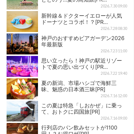
2026.7.30 09:00
新幹線＆ドクターイエローが人気
ドーナツとコラボ！？[PR…
2026.7.28 08:30
神戸のおすすめビアガーデン2026
年最新版
2026.7.23 11:00
思い立ったら！神戸の駅近リゾー
トで夏の思い出づくり[PR…
2026.7.22 19:40
夏の新潟、市場ハシゴで海鮮三
昧、魅惑の日本酒三昧[PR]
2026.7.16 12:00
この夏は特急「しおかぜ」に乗っ
て、おトクに四国旅[PR]
2026.7.16 09:00
行列店のパン飲みセットが1100
円！？お得ワザ[PR]