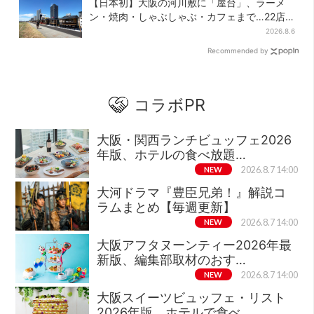
【日本初】大阪の河川敷に「屋台」、ラーメ
ン・焼肉・しゃぶしゃぶ・カフェまで…22店
舗がオープン
2026.8.6
Recommended by
コラボPR
大阪・関西ランチビュッフェ2026
年版、ホテルの食べ放題…
NEW
2026.8.7 14:00
大河ドラマ『豊臣兄弟！』解説コ
ラムまとめ【毎週更新】
NEW
2026.8.7 14:00
大阪アフタヌーンティー2026年最
新版、編集部取材のおす…
NEW
2026.8.7 14:00
大阪スイーツビュッフェ・リスト
2026年版、ホテルで食べ…