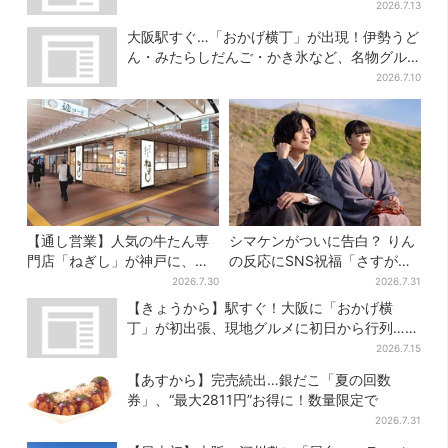
メニューも
2026.7.13
大阪駅すぐ…「おかげ横丁」が出現！伊勢うど
ん・みたらしだんご・かき氷など、名物グル
メが集結
2026.7.10
【通し営業】人気の牛たん専
シマケンがついに告白？ りん
門店「ねぎし」が神戸に、
の反応にSNS祝福「さすがに
「想像しただけでお腹空
伝わったよね？」
2026.7.30
2026.7.31
く…」SNSで喜びの声
【きょうから】駅すぐ！大阪に「おかげ横
丁」が初出張、現地グルメに初日から行列…お
目当ては？
2026.7.15
【あすから】完売続出…銀だこ「夏の回数
券」、“最大2811円”お得に！数量限定で
2026.7.31