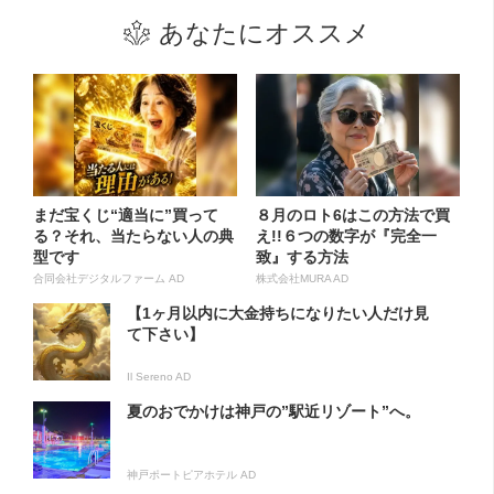
あなたにオススメ
まだ宝くじ“適当に”買って
８月のロト6はこの方法で買
る？それ、当たらない人の典
え!!６つの数字が『完全一
型です
致』する方法
合同会社デジタルファーム AD
株式会社MURA AD
【1ヶ月以内に大金持ちになりたい人だけ見
て下さい】
Il Sereno AD
夏のおでかけは神戸の”駅近リゾート”へ。
神戸ポートピアホテル AD