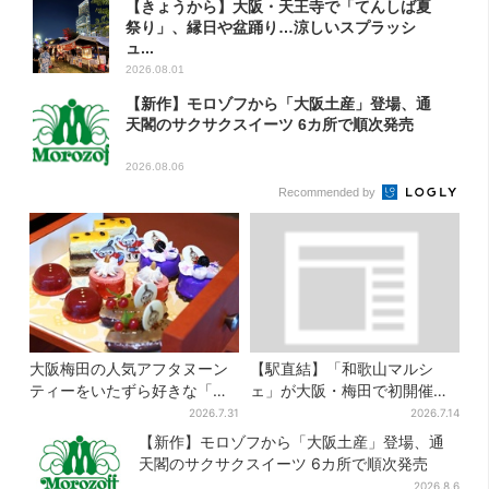
【きょうから】大阪・天王寺で「てんしば夏
祭り」、縁日や盆踊り…涼しいスプラッシ
ュ...
2026.08.01
【新作】モロゾフから「大阪土産」登場、通
天閣のサクサクスイーツ 6カ所で順次発売
2026.08.06
Recommended by
大阪梅田の人気アフタヌーン
【駅直結】「和歌山マルシ
ティーをいたずら好きな「リ
ェ」が大阪・梅田で初開催！
トルミイ」がジャック！「ム
桃・シャインマスカット・巨
2026.7.31
2026.7.14
ーミン」たちとバカンスへ
峰がずらり
【新作】モロゾフから「大阪土産」登場、通
天閣のサクサクスイーツ 6カ所で順次発売
2026.8.6