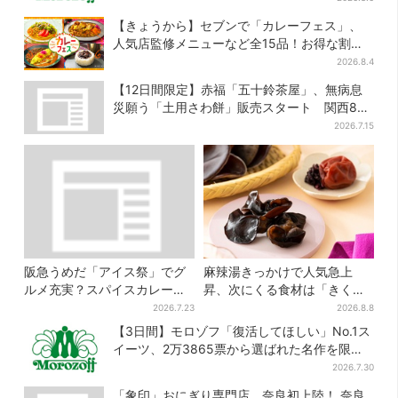
【きょうから】セブンで「カレーフェス」、
人気店監修メニューなど全15品！お得な割引
キャンペーンは2週間だけ
2026.8.4
【12日間限定】赤福「五十鈴茶屋」、無病息
災願う「土用さわ餅」販売スタート 関西8カ
所でも買える
2026.7.15
阪急うめだ「アイス祭」でグ
麻辣湯きっかけで人気急上
ルメ充実？スパイスカレー・
昇、次にくる食材は「きくら
ピザ・ポテト…“しょっぱいも
げ」？ お菓子もヒット、購入
2026.7.23
2026.8.8
の食べたい”が叶う
者9割超が女性
【3日間】モロゾフ「復活してほしい」No.1ス
イーツ、2万3865票から選ばれた名作を限定
販売
2026.7.30
「象印」おにぎり専門店、奈良初上陸！ 奈良