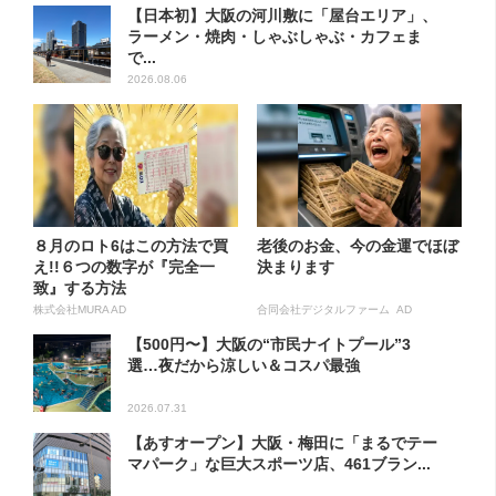
【日本初】大阪の河川敷に「屋台エリア」、
ラーメン・焼肉・しゃぶしゃぶ・カフェま
で...
2026.08.06
８月のロト6はこの方法で買
老後のお金、今の金運でほぼ
え!!６つの数字が『完全一
決まります
致』する方法
株式会社MURA AD
合同会社デジタルファーム AD
【500円〜】大阪の“市民ナイトプール”3
選…夜だから涼しい＆コスパ最強
2026.07.31
【あすオープン】大阪・梅田に「まるでテー
マパーク」な巨大スポーツ店、461ブラン...