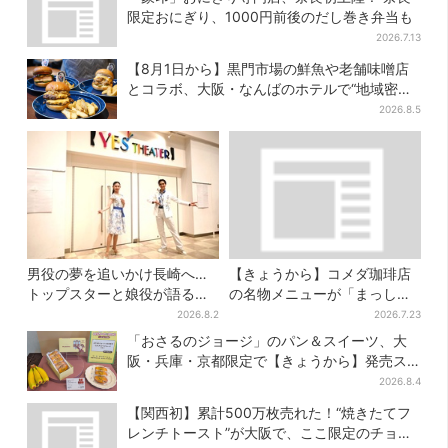
限定おにぎり、1000円前後のだし巻き弁当も
2026.7.13
【8月1日から】黒門市場の鮮魚や老舗味噌店
とコラボ、大阪・なんばのホテルで“地域密
着”の限定バーガー
2026.8.5
男役の夢を追いかけ長崎へ…
【きょうから】コメダ珈琲店
トップスターと娘役が語る
の名物メニューが「まっし
「ハウステンボス歌劇団」と
ろ」に…期間限定の2品が登場
2026.8.2
2026.7.23
は？大阪で初公演開催
「おさるのジョージ」のパン＆スイーツ、大
阪・兵庫・京都限定で【きょうから】発売ス
タート
2026.8.4
【関西初】累計500万枚売れた！“焼きたてフ
レンチトースト”が大阪で、ここ限定のチョコ