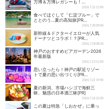
万博＆万博レガシーも！…
2026.7.31 11:00
食べてほぐして「仁淀ブルー」で
ととのう…夏の高知旅[PR…
2026.7.30 09:00
新幹線＆ドクターイエローが人気
ドーナツとコラボ！？[PR…
2026.7.28 08:30
神戸のおすすめビアガーデン2026
年最新版
2026.7.23 11:00
思い立ったら！神戸の駅近リゾー
トで夏の思い出づくり[PR…
2026.7.22 19:40
夏の新潟、市場ハシゴで海鮮三
昧、魅惑の日本酒三昧[PR]
2026.7.16 12:00
この夏は特急「しおかぜ」に乗っ