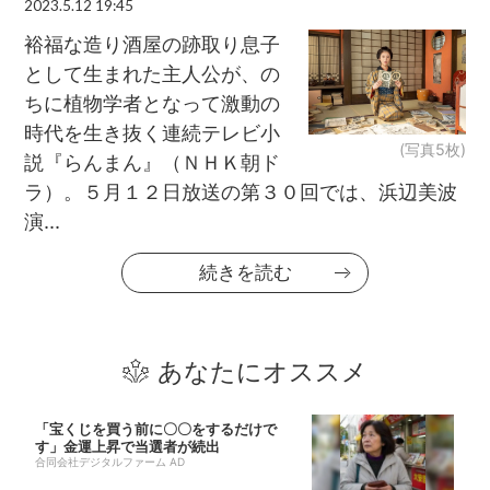
2023.5.12 19:45
裕福な造り酒屋の跡取り息子
として生まれた主人公が、の
ちに植物学者となって激動の
時代を生き抜く連続テレビ小
(写真5枚)
説『らんまん』（ＮＨＫ朝ド
ラ）。５月１２日放送の第３０回では、浜辺美波
演...
続きを読む
あなたにオススメ
「宝くじを買う前に〇〇をするだけで
す」金運上昇で当選者が続出
合同会社デジタルファーム AD