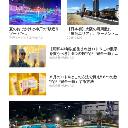
夏のおでかけは神戸の”駅近リ
【日本初】大阪の河川敷に
ゾート”へ。
「屋台エリア」、ラーメン・
神戸ポートピアホテル AD
焼肉・しゃぶしゃぶ・カフェ
2026.08.06
まで...
【昭和43年以前生まれはロト６この数字
を買うべき】6つの数字が「完全一致」す
る方...
株式会社MURA AD
８月のロト6はこの方法で買え!!６つの数
字が『完全一致』する方法
株式会社MURA AD