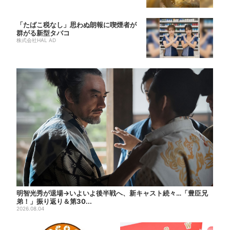
「たばこ税なし」思わぬ朗報に喫煙者が
群がる新型タバコ
株式会社HAL AD
明智光秀が退場→いよいよ後半戦へ、新キャスト続々…「豊臣兄
弟！」振り返り＆第30...
2026.08.04