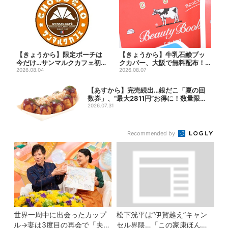
【きょうから】限定ポーチは
【きょうから】牛乳石鹸ブッ
今だけ…サンマルクカフェ初の
クカバー、大阪で無料配布！
「夏福袋」、実質無料でレア...
2026.08.04
先着1000名に「牛のカー...
2026.08.07
【あすから】完売続出…銀だこ「夏の回
数券」、“最大2811円”お得に！数量限定
で
2026.07.31
Recommended by
世界一周中に出会ったカップ
松下洸平は“伊賀越え”キャン
ル→妻は3度目の再会で「夫の
セル界隈…「この家康ほんと