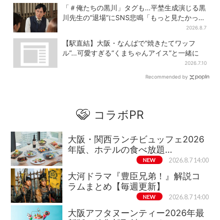
「＃俺たちの黒川」タグも…平埜生成演じる黒
川先生の“退場”にSNS悲鳴「もっと見たかっ
た」
2026.8.7
【駅直結】大阪・なんばで“焼きたてワッフ
ル”…可愛すぎる“くまちゃんアイス”と一緒に
2026.7.10
Recommended by
コラボPR
大阪・関西ランチビュッフェ2026
年版、ホテルの食べ放題…
NEW
2026.8.7 14:00
大河ドラマ『豊臣兄弟！』解説コ
ラムまとめ【毎週更新】
NEW
2026.8.7 14:00
大阪アフタヌーンティー2026年最