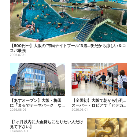
【500円〜】大阪の“市民ナイトプール”3選…夜だから涼しい＆コ
スパ最強
2026.07.31
【あすオープン】大阪・梅田
【全国初】大阪で朝から行列…
に「まるでテーマパーク」な
スーパー・ロピアで「どデカ
巨大スポーツ店、461ブラン...
2026.08.06
抽選会」、開始30分で“1...
2026.08.01
【1ヶ月以内に大金持ちになりたい人だけ
見て下さい】
Il Sereno AD