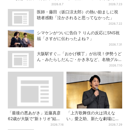
顔の良さを認識」ジョージア
憎たらしいな」【豊臣兄弟】
2026.8.7
2026.7.23
の酒場で急接近
医師・藤田（坂口涼太郎）の熱い励ましに視
聴者感動「泣かされると思ってなかった」
2026.7.22
シマケンがついに告白？ りんの反応にSNS祝
福「さすがに伝わったよね？」
2026.7.31
大阪駅すぐ…「おかげ横丁」が出現！伊勢うど
ん・みたらしだんご・かき氷など、名物グル
メが集結
2026.7.10
「最後の悪あがき」近藤真彦
「上方歌舞伎の火は消えな
62歳が大阪で“新トリオ”結
い」愛之助、新たな劇場に期
成？メッセ黒田との「街ブ
待 “ルパン歌舞伎”は古典へ
2026.7.16
2026.7.29