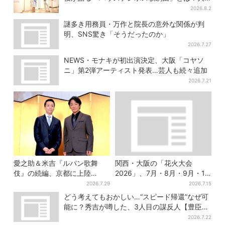
阪で初公演開催
2026.8.2
謎多き用務員・万作と院長の意外な関係が判
明、SNS驚き「そうだったのか」
2026.7.27
NEWS・モナキが初出演決定、大阪「コヤソ
ニ」第2弾アーティスト発表…芸人も続々追加
2026.7.21
愛之助＆米吉『ルパン歌舞
関西・大阪の「花火大会
伎』の続編、京都に上陸
2026」、7月・8月・9月・10
「VIVANT好きも観てほしい」
月開催まとめ
2026.7.29
2026.7.15
どう考えてもおかしい…“スピード帰還”なぜ可
能に？秀吉が噂した、3人目の謀反人【豊臣兄
弟】
2026.7.22