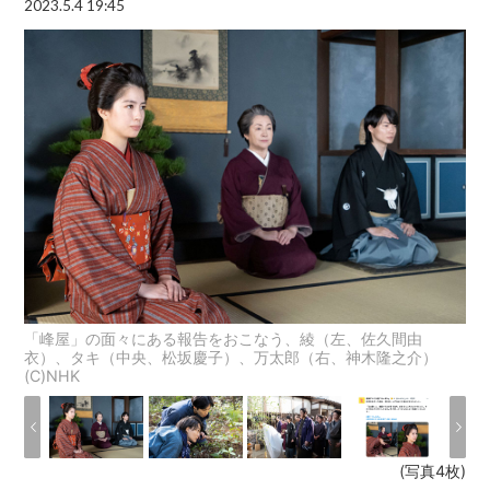
2023.5.4 19:45
「峰屋」の面々にある報告をおこなう、綾（左、佐久間由
衣）、タキ（中央、松坂慶子）、万太郎（右、神木隆之介）
(C)NHK
(写真4枚)