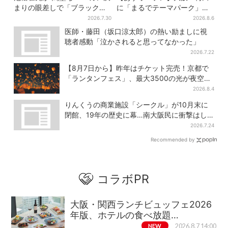
まりの眼差しで「ブラック秀
に「まるでテーマパーク」な
吉がログイン」【豊臣兄弟】
巨大スポーツ店、461ブラン
2026.7.30
2026.8.6
ド集結！ 6フロアをまとめて
医師・藤田（坂口涼太郎）の熱い励ましに視
紹介
聴者感動「泣かされると思ってなかった」
2026.7.22
【8月7日から】昨年はチケット完売！京都で
「ランタンフェス」、最大3500の光が夜空
に…会場には縁日も
2026.8.4
りんくうの商業施設「シークル」が10月末に
閉館、19年の歴史に幕…南大阪民に衝撃はし
る
2026.7.24
Recommended by
コラボPR
大阪・関西ランチビュッフェ2026
年版、ホテルの食べ放題…
NEW
2026.8.7 14:00