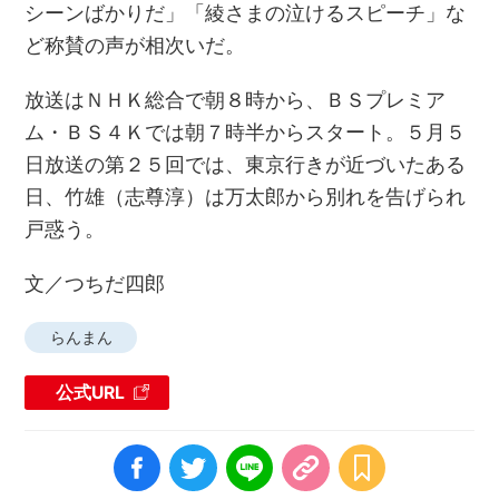
シーンばかりだ」「綾さまの泣けるスピーチ」な
ど称賛の声が相次いだ。
放送はＮＨＫ総合で朝８時から、ＢＳプレミア
ム・ＢＳ４Ｋでは朝７時半からスタート。５月５
日放送の第２５回では、東京行きが近づいたある
日、竹雄（志尊淳）は万太郎から別れを告げられ
戸惑う。
文／つちだ四郎
らんまん
公式URL