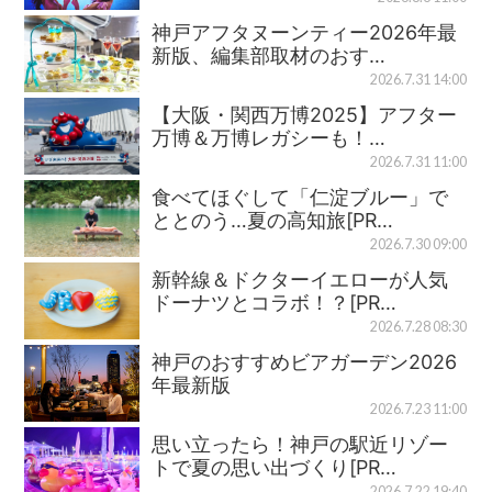
神戸アフタヌーンティー2026年最
新版、編集部取材のおす…
2026.7.31 14:00
【大阪・関西万博2025】アフター
万博＆万博レガシーも！…
2026.7.31 11:00
食べてほぐして「仁淀ブルー」で
ととのう…夏の高知旅[PR…
2026.7.30 09:00
新幹線＆ドクターイエローが人気
ドーナツとコラボ！？[PR…
2026.7.28 08:30
神戸のおすすめビアガーデン2026
年最新版
2026.7.23 11:00
思い立ったら！神戸の駅近リゾー
トで夏の思い出づくり[PR…
2026.7.22 19:40