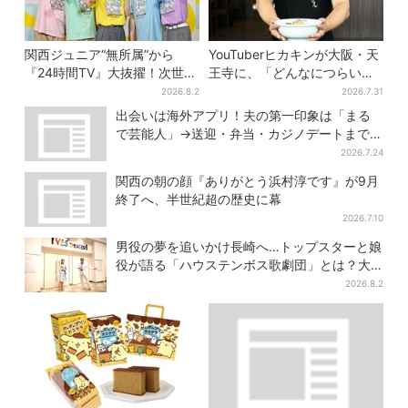
関西ジュニア“無所属”から
YouTuberヒカキンが大阪・天
『24時間TV』大抜擢！次世代
王寺に、「どんなにつらい時
スターと期待「まさか僕
でも…」ラーメン愛＆兄セイ
2026.8.2
2026.7.31
が…」
キンとの思い出を語る
出会いは海外アプリ！夫の第一印象は「まる
で芸能人」→送迎・弁当・カジノデートまで…
結婚前に尽くしまくり
2026.7.24
関西の朝の顔『ありがとう浜村淳です』が9月
終了へ、半世紀超の歴史に幕
2026.7.10
男役の夢を追いかけ長崎へ…トップスターと娘
役が語る「ハウステンボス歌劇団」とは？大
阪で初公演開催
2026.8.2