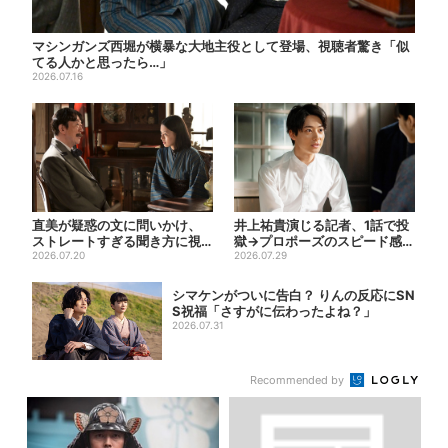
マシンガンズ西堀が横暴な大地主役として登場、視聴者驚き「似
てる人かと思ったら…」
2026.07.16
直美が疑惑の文に問いかけ、
井上祐貴演じる記者、1話で投
ストレートすぎる聞き方に視
獄→プロポーズのスピード感に
聴者驚き「ド直球で訊いちゃ
2026.07.20
視聴者驚き「横沢さんだけ...
2026.07.29
う...
シマケンがついに告白？ りんの反応にSN
S祝福「さすがに伝わったよね？」
2026.07.31
Recommended by