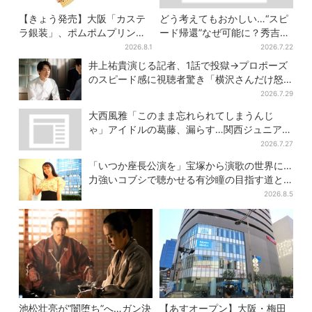
【きょう発売】大阪「カステ
どう考えてもおかしい…“スピ
ラ銀装」、ポムポムプリンと
ード帰還”なぜ可能に？秀吉が
初コラボ 紙袋まで限定デザ
噂した、3人目の謀反人【豊臣
2026.8.1
2026.7.22
インに
兄弟】
井上祐貴演じる記者、1話で投獄→プロポーズ
のスピード感に視聴者驚き「横沢さんだけ怒
涛すぎる」
2026.7.29
大西風雅「このまま忘れられてしまうんじ
ゃ」アイドルの葛藤、漏らす…関西ジュニア特
番で“本音”
2026.7.27
「いつか座長公演を」宝塚から演歌の世界に…
力強いコブシで聴かせる有沙瞳の目指す道と
は
2026.8.5
池松壮亮が“闇堕ち”へ…ガン決
【あすオープン】大阪・梅田