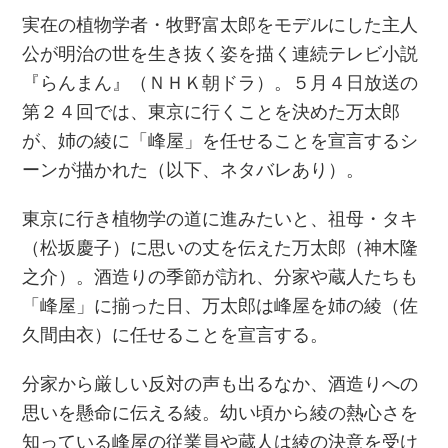
実在の植物学者・牧野富太郎をモデルにした主人
公が明治の世を生き抜く姿を描く連続テレビ小説
『らんまん』（ＮＨＫ朝ドラ）。５月４日放送の
第２４回では、東京に行くことを決めた万太郎
が、姉の綾に「峰屋」を任せることを宣言するシ
ーンが描かれた（以下、ネタバレあり）。
東京に行き植物学の道に進みたいと、祖母・タキ
（松坂慶子）に思いの丈を伝えた万太郎（神木隆
之介）。酒造りの季節が訪れ、分家や蔵人たちも
「峰屋」に揃った日、万太郎は峰屋を姉の綾（佐
久間由衣）に任せることを宣言する。
分家から厳しい反対の声も出るなか、酒造りへの
思いを懸命に伝える綾。幼い頃から綾の熱心さを
知っている峰屋の従業員や蔵人は綾の決意を受け