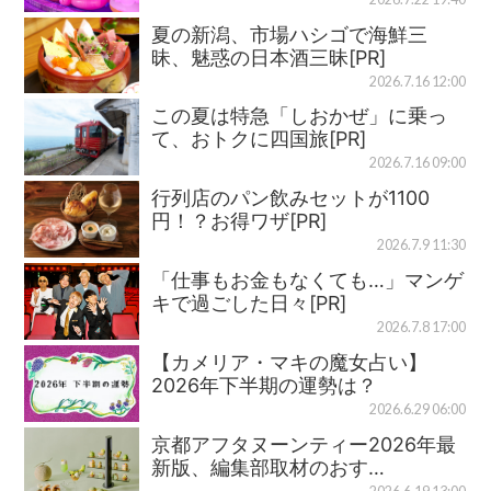
夏の新潟、市場ハシゴで海鮮三
昧、魅惑の日本酒三昧[PR]
2026.7.16 12:00
この夏は特急「しおかぜ」に乗っ
て、おトクに四国旅[PR]
2026.7.16 09:00
行列店のパン飲みセットが1100
円！？お得ワザ[PR]
2026.7.9 11:30
「仕事もお金もなくても…」マンゲ
キで過ごした日々[PR]
2026.7.8 17:00
【カメリア・マキの魔女占い】
2026年下半期の運勢は？
2026.6.29 06:00
京都アフタヌーンティー2026年最
新版、編集部取材のおす…