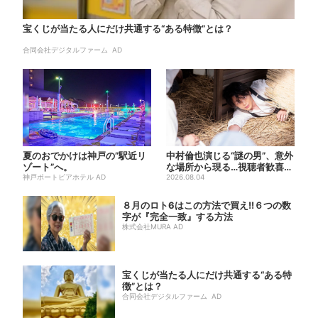
宝くじが当たる人にだけ共通する“ある特徴”とは？
合同会社デジタルファーム AD
夏のおでかけは神戸の”駅近リ
中村倫也演じる“謎の男”、意外
ゾート”へ。
な場所から現る…視聴者歓喜
神戸ポートピアホテル AD
「こんな登場シーンとは」
2026.08.04
８月のロト6はこの方法で買え!!６つの数
字が『完全一致』する方法
株式会社MURA AD
宝くじが当たる人にだけ共通する“ある特
徴”とは？
合同会社デジタルファーム AD