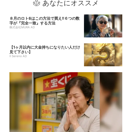
あなたにオススメ
８月のロト6はこの方法で買え!!６つの数
字が『完全一致』する方法
株式会社MURA AD
【1ヶ月以内に大金持ちになりたい人だけ
見て下さい】
Il Sereno AD