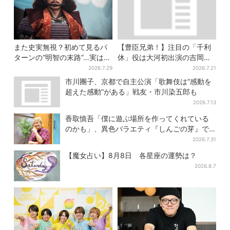
また史実無視？初めて見るパ
【豊臣兄弟！】注目の「千利
ターンの“明智の末路”…実は、
休」役は大河初出演の吉岡秀
ありえなくもない！？【豊臣
隆 北条氏政役も発表
2026.7.29
2026.7.21
兄弟】
市川團子、京都で自主公演「歌舞伎は“感動を
超えた感動”がある」戦友・市川染五郎も
2026.7.13
香取慎吾「僕に遊ぶ場所を作ってくれている
のかも」、異色バラエティ『しんごの芽』で
感じた読売テレビの“パンク精神”
2026.7.31
【魔女占い】8月8日 各星座の運勢は？
2026.8.7