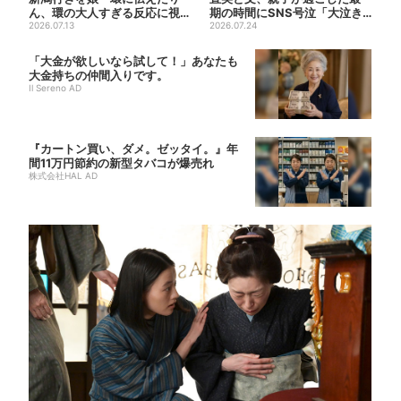
ん、環の大人すぎる反応に視
期の時間にSNS号泣「大泣き
聴者心配「人生何回目？」
2026.07.13
した」
2026.07.24
「大金が欲しいなら試して！」あなたも
大金持ちの仲間入りです。
Il Sereno AD
『カートン買い、ダメ。ゼッタイ。』年
間11万円節約の新型タバコが爆売れ
株式会社HAL AD