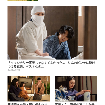
「イマジナリー直美じゃなくてよかった…」りんのピンチに駆け
つける直美、ベストなタ...
2026.08.05
新潟行きを娘・環に伝えたり
直美と文、親子が過ごした最