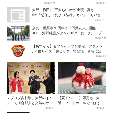
行オープン！駅直結＆21時ま
二家の日」！？ 数量限定の
2026.7.21
2026.8.9
で営業
「ペコちゃんのキッチンタイ
大阪・梅田に“巨大ちいかわ”出現…高さ
マー」に注目
5m「想像してたより結構デカい」「ちいさ…
くはない」
2026.7.13
奈良・橿原市70周年で「万葉花火」開催、
JO1・河野純喜がアンバサダーに…グループ楽
曲ともシンクロ
2026.7.31
【あすから】セブンイレブン限定、ブタメン
が4倍サイズ「超ビッグ」で登場 さらには
「フライドチキン」バージョンも…！？
2026.8.9
ノブコブ吉村崇、大阪のイベ
【夏イベント】即完も…大
ントで河合郁人と突然のサシ
阪・フードホールで「ほうせ
トーク…名物プロデューサー
き箱」の“限定かき氷”が復
2026.8.8
2026.8.5
の“無茶振り”に混乱「狂って
活！一夜限りの盆踊りも