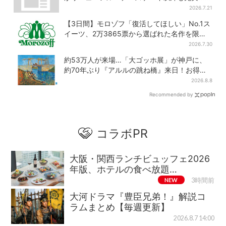
ばず買える「ロッカー」も設置
2026.7.21
【3日間】モロゾフ「復活してほしい」No.1ス
イーツ、2万3865票から選ばれた名作を限定
販売
2026.7.30
約53万人が来場…「大ゴッホ展」が神戸に、
約70年ぶり『アルルの跳ね橋』来日！お得な
限定チケット販売も
2026.8.8
Recommended by
コラボPR
大阪・関西ランチビュッフェ2026
年版、ホテルの食べ放題…
NEW
3時間前
大河ドラマ『豊臣兄弟！』解説コ
ラムまとめ【毎週更新】
2026.8.7 14:00