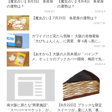
【魔女占い】8月3日 各星座
【魔女占い】8月4日 各星座
の運勢は？
の運勢は？
2026.8.2
2026.8.3
【魔女占い】7月31日 各星座の運勢は？
2026.7.30
カワイイけど見たら危険！ 大阪の名物看板
「大ぴちょんくん」に異変、青→真っ黒に…
2026.7.30
【あすから】大阪の人気本屋が「パインア
メ」そっくりのブックカバー開発、梅田で先
行販売
2026.8.4
南大阪に新たな“商業施設”、
【8月22日】ブラックな限定
「スーパーマーケット」が先
スイーツが…夏に人気「裏不