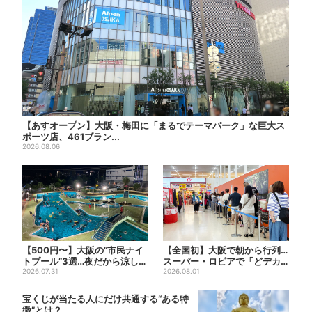
【あすオープン】大阪・梅田に「まるでテーマパーク」な巨大ス
ポーツ店、461ブラン...
2026.08.06
【500円〜】大阪の“市民ナイ
【全国初】大阪で朝から行列…
トプール”3選…夜だから涼しい
スーパー・ロピアで「どデカ
＆コスパ最強
2026.07.31
抽選会」、開始30分で“1...
2026.08.01
宝くじが当たる人にだけ共通する“ある特
徴”とは？