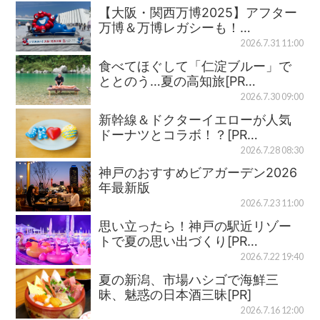
【大阪・関西万博2025】アフター
万博＆万博レガシーも！…
2026.7.31 11:00
食べてほぐして「仁淀ブルー」で
ととのう…夏の高知旅[PR…
2026.7.30 09:00
新幹線＆ドクターイエローが人気
ドーナツとコラボ！？[PR…
2026.7.28 08:30
神戸のおすすめビアガーデン2026
年最新版
2026.7.23 11:00
思い立ったら！神戸の駅近リゾー
トで夏の思い出づくり[PR…
2026.7.22 19:40
夏の新潟、市場ハシゴで海鮮三
昧、魅惑の日本酒三昧[PR]
2026.7.16 12:00