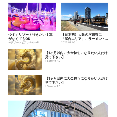
今すぐリゾート行きたい！車
【日本初】大阪の河川敷に
がなくてもOK
「屋台エリア」、ラーメン・
神戸ポートピアホテル AD
焼肉・しゃぶしゃぶ・カフェ
2026.08.06
まで...
【1ヶ月以内に大金持ちになりたい人だけ
見て下さい】
Il Sereno AD
【1ヶ月以内に大金持ちになりたい人だけ
見て下さい】
Il Sereno AD