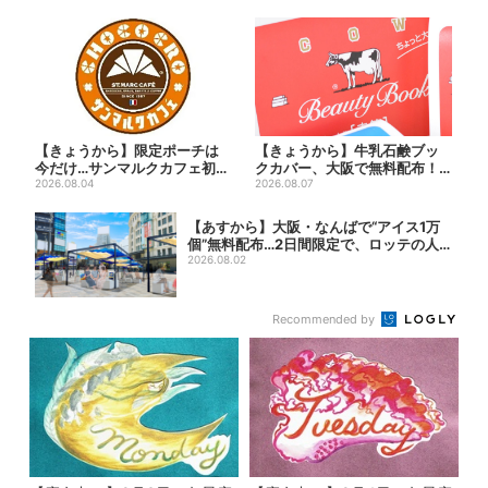
【きょうから】限定ポーチは
【きょうから】牛乳石鹸ブッ
今だけ…サンマルクカフェ初の
クカバー、大阪で無料配布！
「夏福袋」、実質無料でレア...
2026.08.04
先着1000名に「牛のカー...
2026.08.07
【あすから】大阪・なんばで“アイス1万
個”無料配布…2日間限定で、ロッテの人
気商...
2026.08.02
Recommended by