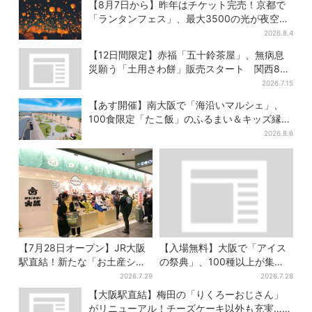
【8月7日から】昨年はチケット完売！京都で
る！」
「ランタンフェス」、最大3500の光が夜空
に…会場には縁日も
2026.8.4
【12日間限定】赤福「五十鈴茶屋」、無病息
災願う「土用さわ餅」販売スタート 関西8カ
所でも買える
2026.7.15
【あす開催】南大阪で「海沿いマルシェ」、
100食限定「たこ飯」のふるまい＆キッズ縁日
も
2026.8.6
【7月28日オープン】JR大阪
【入場無料】大阪で「アイス
駅直結！新たな「お土産ショ
の祭典」、100種以上が集
ップ」、銘菓バラ売りで地元
結！グッズ＆タダ券が当たる
2026.7.29
2026.7.28
民の“おやつ調達”にも
巨大ガチャも
【大阪駅直結】梅田の「りくろーおじさん」
がリニューアル！チーズケーキ以外も充実…並