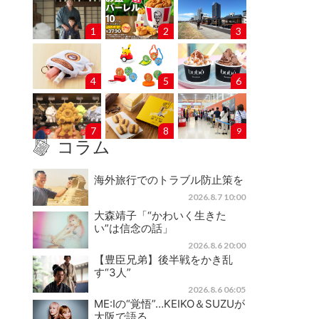
1
2
3
4
5
6
7
8
9
コラム
海外旅行でのトラブル防止策を
2026.8.7 10:00
大森靖子「“かわいく生きた
い”は信念の話」
2026.8.6 20:00
【豊臣兄弟】後半戦をかき乱
す“3人”
2026.8.6 06:05
ME:Iの“覚悟”…KEIKO＆SUZUが
大阪で語る