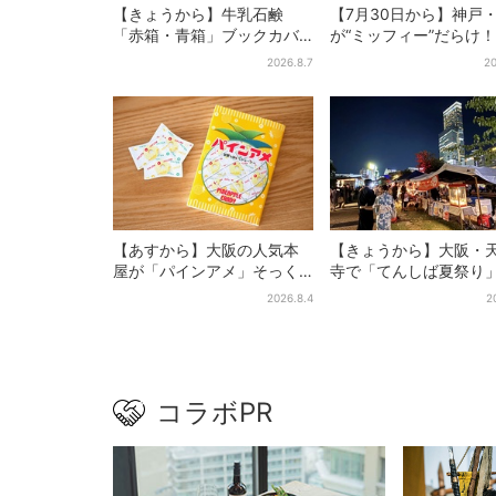
【きょうから】牛乳石鹸
【7月30日から】神戸
「赤箱・青箱」ブックカバ
が“ミッフィー”だらけ！
ー、大阪で無料配布！ 先着
施設でパン、スイーツ
2026.8.7
20
1000名に「牛のカード」も
イトマーケットも
【あすから】大阪の人気本
【きょうから】大阪・
屋が「パインアメ」そっく
寺で「てんしば夏祭り
りのブックカバー開発、梅
縁日や盆踊り…涼しい
2026.8.4
2
田で先行販売
ッシュタイムも！2日間
コラボPR