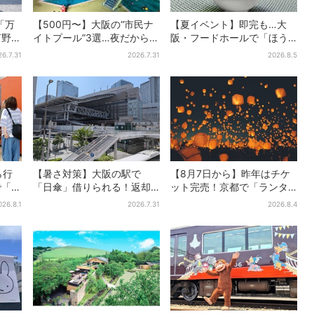
「万
【500円〜】大阪の“市民ナ
【夏イベント】即完も…大
河野純
イトプール”3選…夜だから涼
阪・フードホールで「ほう
グルー
しい＆コスパ最強
せき箱」の“限定かき氷”が復
26.7.31
2026.7.31
2026.8.5
活！一夜限りの盆踊りも
ら行
【暑さ対策】大阪の駅で
【8月7日から】昨年はチケ
で「ど
「日傘」借りられる！返却
ット完売！京都で「ランタ
分
どこでもOK、熱中症対策に
ンフェス」、最大3500の光
026.8.1
2026.7.31
2026.8.4
も
シェアサービス拡大
が夜空に…会場には縁日も