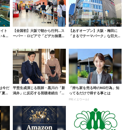
ナイト
【全国初】大阪で朝から行列…ス
【あすオープン】大阪・梅田に
い＆コ
ーパー・ロピアで「どデカ抽選
「まるでテーマパーク」な巨大ス
会」、開始30分で“1...
ポーツ店、461ブラン...
は今だ
平埜生成演じる医師・黒川の「新
「持ち家を売る時のNG行為」知
「夏福
潟弁」に反応する視聴者続出「グ
ってるだけで得する事とは
ッときた」
PR(イエウール)