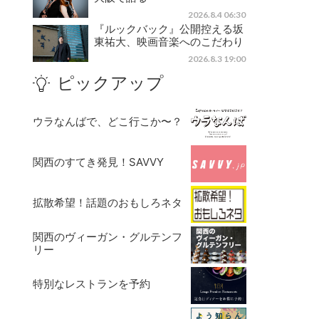
2026.8.4 06:30
『ルックバック』公開控える坂
東祐大、映画音楽へのこだわり
2026.8.3 19:00
ピックアップ
ウラなんばで、どこ行こか〜？
関西のすてき発見！SAVVY
拡散希望！話題のおもしろネタ
関西のヴィーガン・グルテンフ
リー
特別なレストランを予約