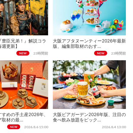
『豊臣兄弟！』解説コラ
大阪アフタヌーンティー2026年最新
毎週更新】
版、編集部取材のおす…
23時間前
23時間前
NEW
NEW
すめの手土産2026年、
大阪ビアガーデン2026年版、注目の
ア取材の最…
食べ飲み放題をピック…
2026.8.6 15:00
2026.8.4 13:00
NEW