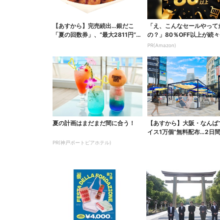
【あすから】完売続出…銀だこ
「え、こんなセールやって
「夏の回数券」、“最大2811円”お
の？」80％OFF以上が続々
得に！数量限定で
場！Amazonの本気が...
PR(Amazon)
夏の計画はまだまだ間に合う！
【あすから】大阪・なんば
イス1万個”無料配布…2日
で、ロッテの人気商...
PR(神戸ポートピアホテル)