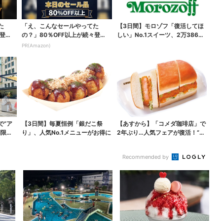
た
「え、こんなセールやってた
【3日間】モロゾフ「復活してほ
登
の？」80％OFF以上が続々登
しい」No.1スイーツ、2万3865
場！Amazonの本気が...
票から選ばれた...
PR(Amazon)
で“ア
【3日間】毎夏恒例「銀だこ祭
【あすから】「コメダ珈琲店」で
間限定
り」、人気No.1メニューがお得に
2年ぶり…人気フェアが復活！“ハ
ワイ旅行が当たる”...
Recommended by