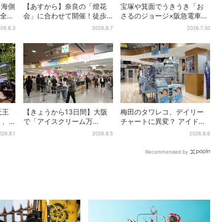
・海側
【あすから】奈良の「燈花
宝塚や箕面でうきうき「お
全16
会」に合わせて開催！徒歩5
さるのジョージ×阪急電車」
、ナ
分…結婚式場が“バル”に、前
お披露目！マルーンの制服
26.8.3
2026.8.7
2026.7.30
後で食事が楽しめる
で神戸・宝塚・京都各線に
添乗
天王
【きょうから13日間】大阪
梅田のタワレコ、デイリー
」、
で「アイスクリーム万
チャートに異変？ アイドル
スプラ
博」、全国34ブランド・
に混じり“マユリカ”が1位
026.8.1
2026.8.5
2026.8.6
だけ
100種超…初登場の「チョコ
に…お笑いが強すぎる理由と
ソフト」に行列
は
Recommended by