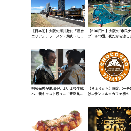
【日本初】大阪の河川敷に「屋台
【500円〜】大阪の“市民
エリア」、ラーメン・焼肉・しゃ
プール”3選…夜だから涼し
ぶしゃぶ・カフェまで...
スパ最強
明智光秀が退場→いよいよ後半戦
【きょうから】限定ポーチ
へ、新キャスト続々…「豊臣兄
け…サンマルクカフェ初の
弟！」振り返り＆第30...
袋」、実質無料でレア...