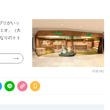
ブリがいっ
寺ミオ」（大
となりのトト
(写真1枚)