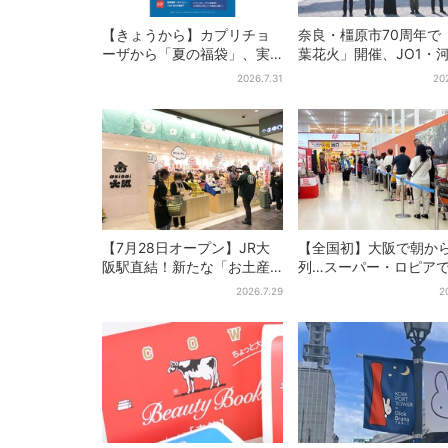
【きょうから】カプリチョ
奈良・橿原市70周年で
ーザから「夏の福袋」、実
葉花火」開催、JO1・
質無料…？値段以上の食事券
喜がアンバサダーに…
2026.7.31
20
＆限定アイテム付き
プ楽曲ともシンクロ
【7月28日オープン】JR大
【全国初】大阪で朝か
阪駅直結！新たな「お土産
列…スーパー・ロピア
ショップ」、銘菓バラ売り
デカ抽選会」、開始30
2026.7.29
2
で地元民の“おやつ調達”にも
で“1等黒毛和牛”の当選