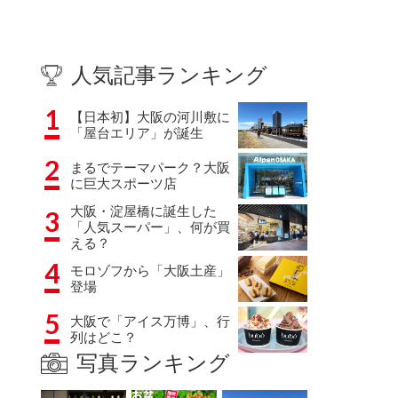
人気記事ランキング
1
【日本初】大阪の河川敷に
「屋台エリア」が誕生
2
まるでテーマパーク？大阪
に巨大スポーツ店
大阪・淀屋橋に誕生した
3
「人気スーパー」、何が買
える？
4
モロゾフから「大阪土産」
登場
5
大阪で「アイス万博」、行
列はどこ？
写真ランキング