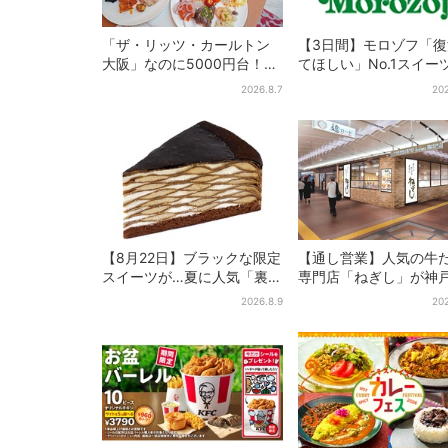
「ザ・リッツ・カールトン
【3日間】モロゾフ「
大阪」なのに5000円台！肉
てほしい」No.1スイー
料理、スイーツ、パンまで…
万3865票から選ばれ
2026.8.7
202
約50種類が食べ放題
を限定販売
【8月22日】ブラックな限定
【通し営業】人気の牛
スイーツが…夏に人気「裏不
専門店「ねぎし」が神
二家の日」！？ 数量限定
に、「想像しただけで
2026.8.9
202
の「ペコちゃんのキッチン
空く…」SNSで喜びの
タイマー」に注目