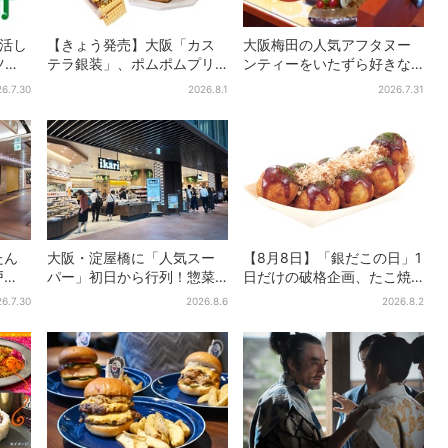
復活し
【きょう発売】大阪「カス
大阪梅田の人気アフタヌー
ツ、2
テラ銀装」、ポムポムプリ
ンティーをいたずら好きな
た名作
ンと初コラボ 紙袋まで限
「リトルミイ」がジャッ
6.7.30
2026.8.1
2026.7.31
定デザインに
ク！「ムーミン」たちとバ
カンスへ
たん
大阪・淀屋橋に「人気スー
【8月8日】「銀だこの日」1
戸
パー」初日から行列！惣菜
日だけの破格企画、たこ焼
お腹
＆弁当コーナーは大幅に拡
き1舟が88円に…先着88名
6.7.30
2026.8.6
2026.8.2
声
大…人気商品は？
限り