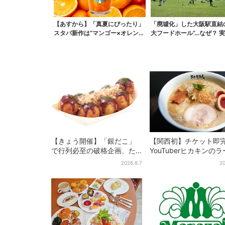
【あすから】「真夏にぴったり」
「廃墟化」した大阪駅直結
スタバ新作は“マンゴー×オレン
大フードホール”…なぜ？ 
ジ”、果肉ごろっと…...
梅田ランチ＆カフェ...
【きょう開催】「銀だこ」
【関西初】チケット即
で行列必至の破格企画、た
YouTuberヒカキンの
こ焼き1舟が88円に「今年こ
ン店「みそきん」が大
2026.8.7
20
そ…」
陸！「待ってました」
題