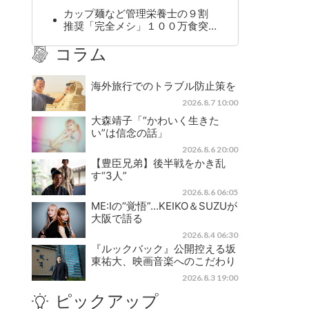
カップ麺など管理栄養士の９割
推奨「完全メシ」１００万食突…
コラム
海外旅行でのトラブル防止策を
2026.8.7 10:00
大森靖子「“かわいく生きた
い”は信念の話」
2026.8.6 20:00
【豊臣兄弟】後半戦をかき乱
す“3人”
2026.8.6 06:05
ME:Iの“覚悟”…KEIKO＆SUZUが
大阪で語る
2026.8.4 06:30
『ルックバック』公開控える坂
東祐大、映画音楽へのこだわり
2026.8.3 19:00
ピックアップ