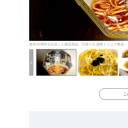
発売30周年を記念した限定商品「日清ラ王 濃香トリュフ醤油」
こ