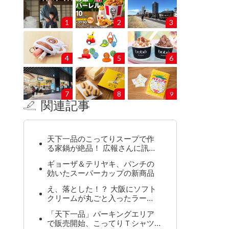
1
2
3
4
5
6
7
8
9
関連記事
天下一品のこってりスープで作
る家鍋が絶品！ 広報さんに訊…
ギョーザ＆テリヤキ、パンチの
効いたスーパーカップの新商品
え、落とした！？ 大阪にソフト
クリームが丸ごと入ったラー…
「天下一品」パーキングエリア
で販売開始、こってりＴシャツ…