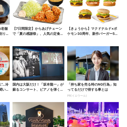
の老舗
【7日間限定】からあげチェーン
【きょうから】マクドナルド×ポ
削りた
で「夏の感謝祭」、人気の定食4
ケモン30周年、新作バーガー5品
品がお得に
が登場！朝・夜限定...
”…冷
国内は大阪だけ！「坂本龍一」が
「持ち家を売る時のNG行為」知
聞いた
蘇るコンサート、ピアノを弾く姿
ってるだけで得する事とは
を間近で…“涙腺が崩...
PR(イエウール)