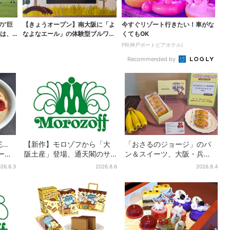
の“巨
【きょうオープン】南大阪に「よ
今すぐリゾート行きたい！車がな
実は、
なよなエール」の体験型ブルワリ
くてもOK
ー、できたてビールの...
PR(神戸ポートピアホテル)
Recommended by
完…
【新作】モロゾフから「大
「おさるのジョージ」のパ
ラーメ
阪土産」登場、通天閣のサ
ン＆スイーツ、大阪・兵
阪上
クサクスイーツ 6カ所で順
庫・京都限定で【きょうか
26.8.3
2026.8.6
2026.8.4
と話
次発売
ら】発売スタート