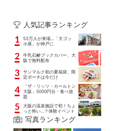
人気記事ランキング
1
53万人が来場…「大ゴッ
ホ展」が神戸に
2
牛乳石鹸ブックカバー、大
阪で無料配布
3
サンマルク初の夏福袋、限
定ポーチは今だけ
「ザ・リッツ・カールトン
4
大阪」5000円台・食べ放
題
5
大阪の温泉施設で初！ちょ
っと怖い…？体験イベント
写真ランキング