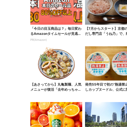
「今日の目玉商品は？」毎日変わ
【7月からスタート】京都
るAmazonタイムセールが見逃せ
だし専門店「うね乃」で、
ない
て「かつお節」のモー...
PR(Amazon)
【あさってから】丸亀製麺、人気
発売55年目で初の“熱湯禁止
メニューが復活「去年めっちゃハ
しカップヌードル、公式に
マった」「待ってたよ...
おいしい作り方を...