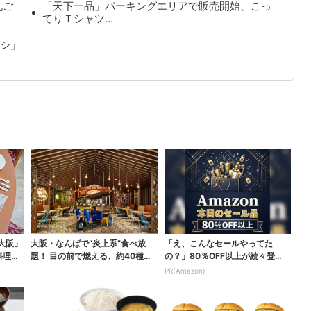
丸ご
「天下一品」パーキングエリアで販売開始、こっ
てりＴシャツ…
シ」
大阪」
大阪・なんばで“炎上系”食べ放
「え、こんなセールやってた
料理、
題！ 目の前で燃える、約40種類
の？」80％OFF以上が続々登
のランチビュッフェ
場！Amazonの本気が...
PR(Amazon)