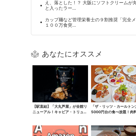
え、落とした！？ 大阪にソフトクリームが
と入ったラー…
カップ麺など管理栄養士の９割推奨「完全メ
１００万食突…
あなたにオススメ
【駅直結】「大丸芦屋」が全館リ
「ザ・リッツ・カールトン
ニューアル！キャビア・トリュ
5000円台の食べ放題！肉
フ・紅茶…関西初グルメ...
スイーツ、パンまで...