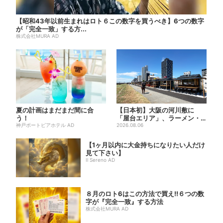
【昭和43年以前生まれはロト６この数字を買うべき】6つの数字
が「完全一致」する方...
株式会社MURA AD
夏の計画はまだまだ間に合
【日本初】大阪の河川敷に
う！
「屋台エリア」、ラーメン・
神戸ポートピアホテル AD
焼肉・しゃぶしゃぶ・カフェ
2026.08.06
まで...
【1ヶ月以内に大金持ちになりたい人だけ
見て下さい】
Il Sereno AD
８月のロト6はこの方法で買え!!６つの数
字が『完全一致』する方法
株式会社MURA AD