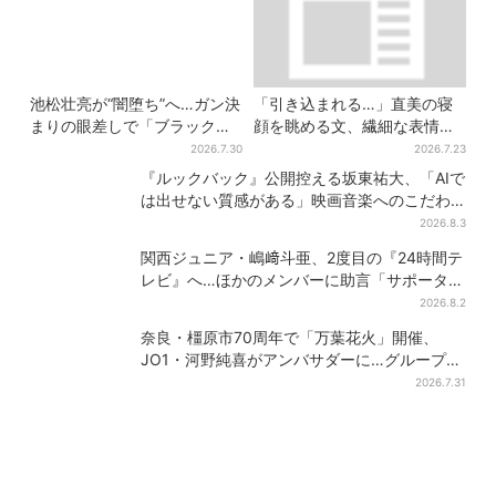
池松壮亮が“闇堕ち”へ…ガン決
「引き込まれる…」直美の寝
まりの眼差しで「ブラック秀
顔を眺める文、繊細な表情を
吉がログイン」【豊臣兄弟】
見せる内田滋の演技に称賛相
2026.7.30
2026.7.23
次ぐ
『ルックバック』公開控える坂東祐大、「AIで
は出せない質感がある」映画音楽へのこだわ
り
2026.8.3
関西ジュニア・嶋﨑斗亜、2度目の『24時間テ
レビ』へ…ほかのメンバーに助言「サポーター
たるもの」
2026.8.2
奈良・橿原市70周年で「万葉花火」開催、
JO1・河野純喜がアンバサダーに…グループ楽
曲ともシンクロ
2026.7.31