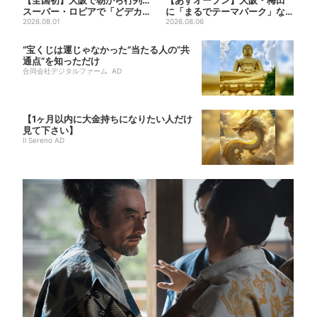
スーパー・ロピアで「どデカ
に「まるでテーマパーク」な
抽選会」、開始30分で“1...
2026.08.01
巨大スポーツ店、461ブラン...
2026.08.06
“宝くじは運じゃなかった”当たる人の“共
通点”を知っただけ
合同会社デジタルファーム AD
【1ヶ月以内に大金持ちになりたい人だけ
見て下さい】
Il Sereno AD