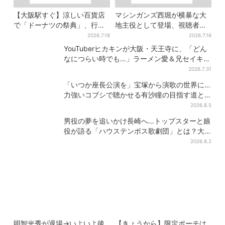
【大阪駅すぐ】涼しい百貨店
マシンガンズ西堀が横暴な大
で「ドーナツの祭典」、行列
地主役として登場、視聴者驚
店の“できたて”＆限定メニュ
き「似てる人かと思った
2026.7.18
2026.7.16
ーも
ら…」
YouTuberヒカキンが大阪・天王寺に、「どん
なにつらい時でも…」ラーメン愛＆兄セイキン
との思い出を語る
2026.7.31
「いつか座長公演を」宝塚から演歌の世界に…
力強いコブシで聴かせる有沙瞳の目指す道と
は
2026.8.5
男役の夢を追いかけ長崎へ…トップスターと娘
役が語る「ハウステンボス歌劇団」とは？大
阪で初公演開催
2026.8.2
明智光秀が退場→いよいよ後
【きょうから】限定ポーチは