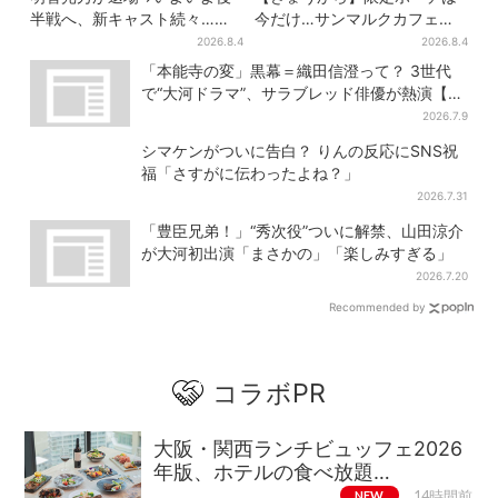
半戦へ、新キャスト続々…
今だけ…サンマルクカフェ初
「豊臣兄弟！」振り返り＆第
の「夏福袋」、実質無料でレ
2026.8.4
2026.8.4
30回あらすじ
アグッズが手に入る
「本能寺の変」黒幕＝織田信澄って？ 3世代
で“大河ドラマ”、サラブレッド俳優が熱演【豊
臣兄弟】
2026.7.9
シマケンがついに告白？ りんの反応にSNS祝
福「さすがに伝わったよね？」
2026.7.31
「豊臣兄弟！」“秀次役”ついに解禁、山田涼介
が大河初出演「まさかの」「楽しみすぎる」
2026.7.20
Recommended by
コラボPR
大阪・関西ランチビュッフェ2026
年版、ホテルの食べ放題…
NEW
14時間前