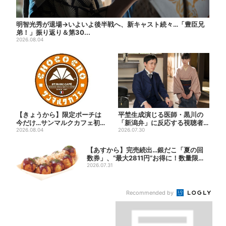
明智光秀が退場→いよいよ後半戦へ、新キャスト続々…「豊臣兄
弟！」振り返り＆第30...
2026.08.04
【きょうから】限定ポーチは
平埜生成演じる医師・黒川の
今だけ…サンマルクカフェ初の
「新潟弁」に反応する視聴者
「夏福袋」、実質無料でレア...
2026.08.04
続出「グッときた」
2026.07.30
【あすから】完売続出…銀だこ「夏の回
数券」、“最大2811円”お得に！数量限定
で
2026.07.31
Recommended by