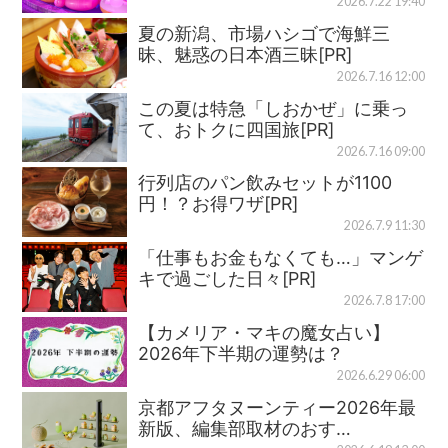
2026.7.22 19:40
夏の新潟、市場ハシゴで海鮮三
昧、魅惑の日本酒三昧[PR]
2026.7.16 12:00
この夏は特急「しおかぜ」に乗っ
て、おトクに四国旅[PR]
2026.7.16 09:00
行列店のパン飲みセットが1100
円！？お得ワザ[PR]
2026.7.9 11:30
「仕事もお金もなくても…」マンゲ
キで過ごした日々[PR]
2026.7.8 17:00
【カメリア・マキの魔女占い】
2026年下半期の運勢は？
2026.6.29 06:00
京都アフタヌーンティー2026年最
新版、編集部取材のおす…