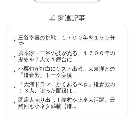
関連記事
三谷幸喜の挑戦、１７００年を１５０分
で
脚本家・三谷の技が光る、１７００年の
歴史を７人で１舞台に…
小栗旬が紅白にゲスト出演、大泉洋との
「鎌倉殿」トーク実現
「大河ドラマ、かくあるべき」鎌倉殿の
１３人、唸った配役は…
閉店大売り出し！義村や上皇大活躍、最
終回も小ネタ満載【鎌…