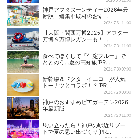
2026.8.3 11:00
神戸アフタヌーンティー2026年最
新版、編集部取材のおす…
2026.7.31 14:00
【大阪・関西万博2025】アフター
万博＆万博レガシーも！…
2026.7.31 11:00
食べてほぐして「仁淀ブルー」で
ととのう…夏の高知旅[PR…
2026.7.30 09:00
新幹線＆ドクターイエローが人気
ドーナツとコラボ！？[PR…
2026.7.28 08:30
神戸のおすすめビアガーデン2026
年最新版
2026.7.23 11:00
思い立ったら！神戸の駅近リゾー
トで夏の思い出づくり[PR…