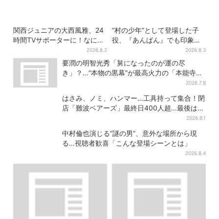
関西ジュニアの大西風雅、24
“村の少年”として登場した子
時間TVサポーターに！なにわ
役、『あんぱん』でも印象的
男子・藤原丈一郎からの応援
だった…視聴者驚き「どうり
2026.8.2
2026.8.3
メッセージを告白
で演技上手だと」
要潤の明智光秀「舅になったのが運の尽
き」？…“本物の黒幕”が最高火力の「本能寺」
へ【豊臣兄弟】
2026.7.8
はさみ、ノミ、ハンマー…工具持って集合！閉
店「難波ベアーズ」最終日400人超…最後は
「もう帰ってください」
2026.8.1
中村倫也演じる“謎の男”、意外な場所から現
る…視聴者歓喜「こんな登場シーンとは」
2026.8.4