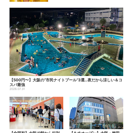
【500円〜】大阪の“市民ナイトプール”3選…夜だから涼しい＆コ
スパ最強
2026.07.31
【全国初】大阪で朝から行列…
【あすオープン】大阪・梅田