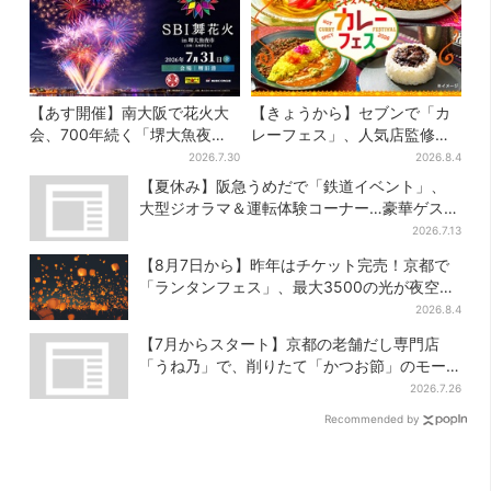
【あす開催】南大阪で花火大
【きょうから】セブンで「カ
会、700年続く「堺大魚夜
レーフェス」、人気店監修メ
市」のフィナーレ飾る…有料
ニューなど全15品！お得な割
2026.7.30
2026.8.4
エリア外は観覧制限も
引キャンペーンは2週間だけ
【夏休み】阪急うめだで「鉄道イベント」、
大型ジオラマ＆運転体験コーナー…豪華ゲスト
も4人登場
2026.7.13
【8月7日から】昨年はチケット完売！京都で
「ランタンフェス」、最大3500の光が夜空
に…会場には縁日も
2026.8.4
【7月からスタート】京都の老舗だし専門店
「うね乃」で、削りたて「かつお節」のモー
ニング登場
2026.7.26
Recommended by