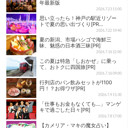
年最新版
2026.7.23 11:00
思い立ったら！神戸の駅近リゾー
トで夏の思い出づくり[PR…
2026.7.22 19:40
夏の新潟、市場ハシゴで海鮮三
昧、魅惑の日本酒三昧[PR]
2026.7.16 12:00
この夏は特急「しおかぜ」に乗っ
て、おトクに四国旅[PR]
2026.7.16 09:00
行列店のパン飲みセットが1100
円！？お得ワザ[PR]
2026.7.9 11:30
「仕事もお金もなくても…」マンゲ
キで過ごした日々[PR]
2026.7.8 17:00
【カメリア・マキの魔女占い】