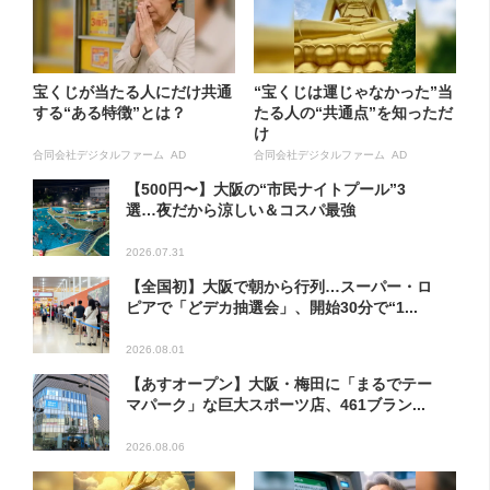
宝くじが当たる人にだけ共通
“宝くじは運じゃなかった”当
する“ある特徴”とは？
たる人の“共通点”を知っただ
け
合同会社デジタルファーム AD
合同会社デジタルファーム AD
【500円〜】大阪の“市民ナイトプール”3
選…夜だから涼しい＆コスパ最強
2026.07.31
【全国初】大阪で朝から行列…スーパー・ロ
ピアで「どデカ抽選会」、開始30分で“1...
2026.08.01
【あすオープン】大阪・梅田に「まるでテー
マパーク」な巨大スポーツ店、461ブラン...
2026.08.06