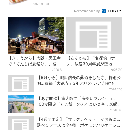
2026.07.28
Recommended by
【きょうから】大阪・天王寺
【あすから】「名探偵コナ
で「てんしば夏祭り」、縁日
ン」放送30周年展が聖地・大
や盆踊り…涼しいスプラッシ
阪で、貴重な資料＆歴代の名
2026.8.1
2026.7.9
ュタイムも！2日間だけ
台詞シーンも
【9月から】織田信長の葬儀をした寺、特別公
開…京都「大徳寺」3年ぶりの“レア寺院”も
2026.7.16
【あす開催】南大阪で「海沿いマルシェ」、
100食限定「たこ飯」のふるまい＆キッズ縁日
も
2026.8.6
【4週間限定】「マックナゲット」がお得に…
選べるソースは全4種 ポケモンパッケージは