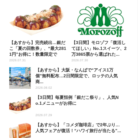
【あすから】完売続出…銀だ
【3日間】モロゾフ「復活し
こ「夏の回数券」、“最大281
てほしい」No.1スイーツ、2
1円”お得に！数量限定で
万3865票から選ばれた...
2026.07.31
2026.07.30
【あすから】大阪・なんばで“アイス1万
個”無料配布…2日間限定で、ロッテの人気
商...
2026.08.02
【3日間】毎夏恒例「銀だこ祭り」、人気N
o.1メニューがお得に
2026.07.29
【あすから】「コメダ珈琲店」で2年ぶり…
人気フェアが復活！“ハワイ旅行が当たる”...