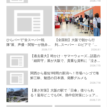
今だけ
2026.7.19
ひらパーで“全スーパー戦
【全国初】大阪で朝から行
隊”展、声優・関智一が熱弁
列…スーパー・ロピアで「ど
「今、大阪に全戦力が集中し
デカ抽選会」、開始30分で“1
2026.7.17
2026.8.1
ております」
等黒毛和牛”の当選も
【過去最大】時かけ・サマーウォーズ…話題の
「細田守」展が大阪で、貴重な資料に「泣き
そうになった」
2026.7.15
関西から最短1時間の新潟へ！市場ハシゴで海
鮮三昧、魅惑の日本酒、発酵グルメも
2026.7.16
【暑さ対策】大阪の駅で「日傘」借りられ
る！返却どこでもOK、熱中症対策にシェアサ
ービス拡大
2026.7.31