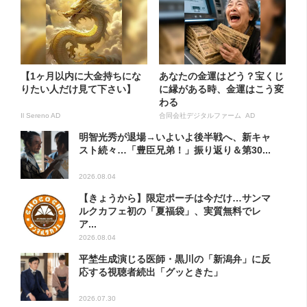
【1ヶ月以内に大金持ちにな
あなたの金運はどう？宝くじ
りたい人だけ見て下さい】
に縁がある時、金運はこう変
わる
Il Sereno AD
合同会社デジタルファーム AD
明智光秀が退場→いよいよ後半戦へ、新キャ
スト続々…「豊臣兄弟！」振り返り＆第30...
2026.08.04
【きょうから】限定ポーチは今だけ…サンマ
ルクカフェ初の「夏福袋」、実質無料でレ
ア...
2026.08.04
平埜生成演じる医師・黒川の「新潟弁」に反
応する視聴者続出「グッときた」
2026.07.30