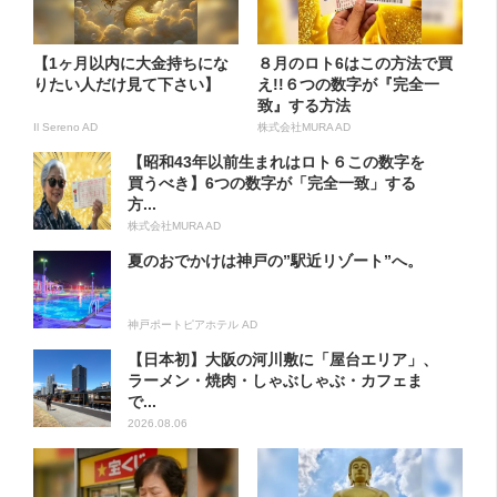
【1ヶ月以内に大金持ちにな
８月のロト6はこの方法で買
りたい人だけ見て下さい】
え!!６つの数字が『完全一
致』する方法
Il Sereno AD
株式会社MURA AD
【昭和43年以前生まれはロト６この数字を
買うべき】6つの数字が「完全一致」する
方...
株式会社MURA AD
夏のおでかけは神戸の”駅近リゾート”へ。
神戸ポートピアホテル AD
【日本初】大阪の河川敷に「屋台エリア」、
ラーメン・焼肉・しゃぶしゃぶ・カフェま
で...
2026.08.06