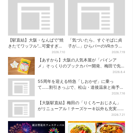
【駅直結】大阪・なんばで“焼
「気づいたら、すぐそばに貞
きたてワッフル”…可愛すぎ
子が…」ひらパーのVRホラ
る“くまちゃんアイス”と一緒
ー、1kmの迷宮で”逃げ切れな
2026.7.10
2026.7.19
に
い恐怖”体験
【あすから】大阪の人気本屋が「パインア
メ」そっくりのブックカバー開発、梅田で先
行販売
2026.8.4
55周年を迎える特急「しおかぜ」に乗っ
て……割引きっぷで、松山・道後温泉と南予を
満喫【大阪から愛媛へおトク旅】
2026.7.16
【大阪駅直結】梅田の「りくろーおじさん」
がリニューアル！チーズケーキ以外も充実…並
ばず買える「ロッカー」も設置
2026.7.21