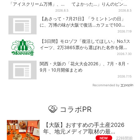
「アイスクリーム万博」、全
てよかった…」りんのピンチ
国34ブランド・100種超…初
に駆けつける直美、ベストな
2026.8.5
2026.8.5
登場の「チョコソフト」に行
タイミングに視聴者歓喜
【あさって・7月21日】「ラミントンの日」
列
に、万博の味が大阪で復活…カフェで100
個“無料配布”
2026.7.19
【3日間】モロゾフ「復活してほしい」No.1ス
イーツ、2万3865票から選ばれた名作を限定
販売
2026.7.30
関西・大阪の「花火大会2026」、7月・8月・
9月・10月開催まとめ
2026.7.15
Recommended by
コラボPR
【大阪】おすすめの手土産2026
年、地元メディア取材の最…
NEW
22時間前