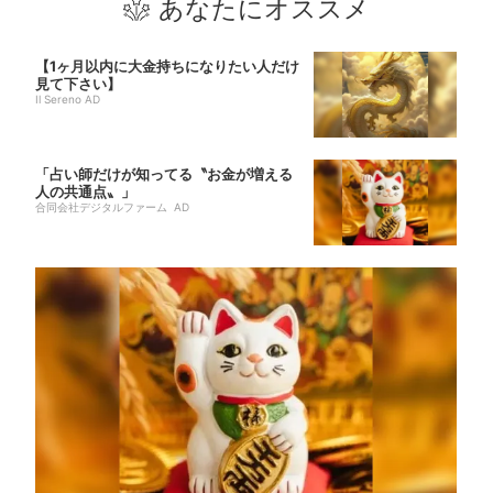
あなたにオススメ
【1ヶ月以内に大金持ちになりたい人だけ
見て下さい】
Il Sereno AD
「占い師だけが知ってる〝お金が増える
人の共通点〟」
合同会社デジタルファーム AD