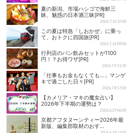
夏の新潟、市場ハシゴで海鮮三
昧、魅惑の日本酒三昧[PR]
2026.7.16 12:00
この夏は特急「しおかぜ」に乗っ
て、おトクに四国旅[PR]
2026.7.16 09:00
行列店のパン飲みセットが1100
円！？お得ワザ[PR]
2026.7.9 11:30
「仕事もお金もなくても…」マンゲ
キで過ごした日々[PR]
2026.7.8 17:00
【カメリア・マキの魔女占い】
2026年下半期の運勢は？
2026.6.29 06:00
京都アフタヌーンティー2026年最
新版、編集部取材のおす…
2026.6.19 13:00