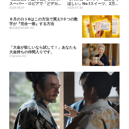
スーパー・ロピアで「どデカ
ほしい」No.1スイーツ、2万3
抽選会」、開始30分で“1...
2026.08.01
865票から選ばれた...
2026.07.30
８月のロト6はこの方法で買え!!６つの数
字が『完全一致』する方法
株式会社MURA AD
「大金が欲しいなら試して！」あなたも
大金持ちの仲間入りです。
Il Sereno AD