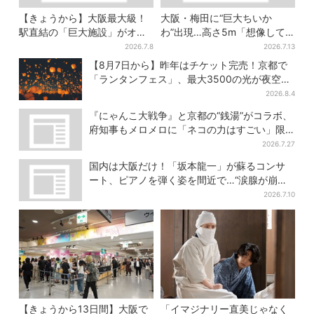
【きょうから】大阪最大級！
大阪・梅田に“巨大ちいか
駅直結の「巨大施設」がオー
わ”出現…高さ5m「想像して
プン、誰でも行ける“無料の屋
たより結構デカい」「ちい
2026.7.8
2026.7.13
上庭園”も
さ…くはない」
【8月7日から】昨年はチケット完売！京都で
「ランタンフェス」、最大3500の光が夜空
に…会場には縁日も
2026.8.4
『にゃんこ大戦争』と京都の“銭湯”がコラボ、
府知事もメロメロに「ネコの力はすごい」限
定桶も登場
2026.7.27
国内は大阪だけ！「坂本龍一」が蘇るコンサ
ート、ピアノを弾く姿を間近で…“涙腺が崩
壊”と絶賛の声
2026.7.10
【きょうから13日間】大阪で
「イマジナリー直美じゃなく