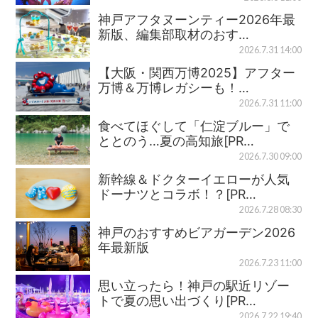
神戸アフタヌーンティー2026年最
新版、編集部取材のおす…
2026.7.31 14:00
【大阪・関西万博2025】アフター
万博＆万博レガシーも！…
2026.7.31 11:00
食べてほぐして「仁淀ブルー」で
ととのう…夏の高知旅[PR…
2026.7.30 09:00
新幹線＆ドクターイエローが人気
ドーナツとコラボ！？[PR…
2026.7.28 08:30
神戸のおすすめビアガーデン2026
年最新版
2026.7.23 11:00
思い立ったら！神戸の駅近リゾー
トで夏の思い出づくり[PR…
2026.7.22 19:40