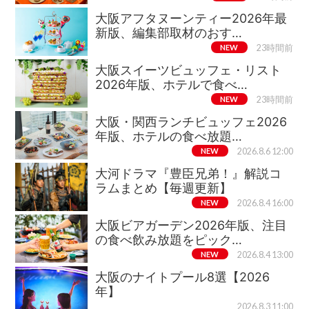
大阪アフタヌーンティー2026年最
新版、編集部取材のおす…
NEW
23時間前
大阪スイーツビュッフェ・リスト
2026年版、ホテルで食べ…
NEW
23時間前
大阪・関西ランチビュッフェ2026
年版、ホテルの食べ放題…
NEW
2026.8.6 12:00
大河ドラマ『豊臣兄弟！』解説コ
ラムまとめ【毎週更新】
NEW
2026.8.4 16:00
大阪ビアガーデン2026年版、注目
の食べ飲み放題をピック…
NEW
2026.8.4 13:00
大阪のナイトプール8選【2026
年】
2026.8.3 11:00