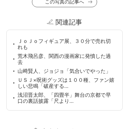
この写真の記事へ
関連記事
ＪｏＪｏフィギュア展、３０分で売れ切
れも
荒木飛呂彦、関西の漫画家に発憤した過
去
山﨑賢人、ジョジョ「気合いでやった」
ＵＳＪ×呪術グッズは１００種、ファン嬉
しい悲鳴「破産する…
浅沼晋太郎、「四畳半」舞台の京都で早
口の裏話披露「尺より…