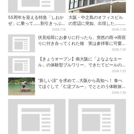
55周年を迎える特急「しおか
大阪・中之島のオフィスビル
ぜ」に乗って……割引きっぷ
の窓辺に突如、出現した……
で、松山・道後温泉と南予を
巨大インコ「何かいる」「朝
2026.7.16
2026.7.29
満喫【大阪から愛媛へおトク
からビビった」、その正体と
伏見稲荷にお参りに行ったら、突然の雨→雨宿
旅】
は？
りに付き合ってくれた猫 実は参拝客に可愛
がられている地域猫、目撃者が続々
2026.7.20
【きょうオープン】南大阪に「よなよなエー
ル」の体験型ブルワリー、できたてビールの
試飲や醸造所見学も
2026.7.22
“新しい涼” を求めて…大阪から高知へ！ 食べ
てほぐして「仁淀ブルー」でととのう体験旅
【2026夏最新版】
2026.7.30