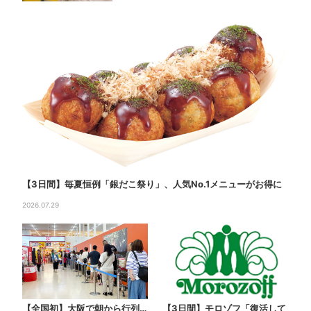
【3日間】毎夏恒例「銀だこ祭り」、人気No.1メニューがお得に
2026.07.29
【全国初】大阪で朝から行列…
【3日間】モロゾフ「復活して