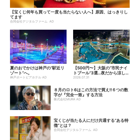
【宝くじ何年も買って一度も当たらない人へ】原因、はっきりし
てます
合同会社デジタルファーム AD
夏のおでかけは神戸の”駅近リ
【500円〜】大阪の“市民ナイ
ゾート”へ。
トプール”3選…夜だから涼しい
神戸ポートピアホテル AD
＆コスパ最強
2026.07.31
８月のロト6はこの方法で買え!!６つの数
字が『完全一致』する方法
株式会社MURA AD
宝くじが当たる人にだけ共通する“ある特
徴”とは？
合同会社デジタルファーム AD