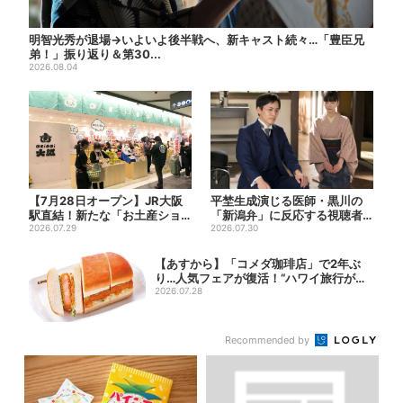
明智光秀が退場→いよいよ後半戦へ、新キャスト続々…「豊臣兄
弟！」振り返り＆第30...
2026.08.04
【7月28日オープン】JR大阪
平埜生成演じる医師・黒川の
駅直結！新たな「お土産ショ
「新潟弁」に反応する視聴者
ップ」、銘菓バラ売りで地...
2026.07.29
続出「グッときた」
2026.07.30
【あすから】「コメダ珈琲店」で2年ぶ
り…人気フェアが復活！“ハワイ旅行が当
たる”...
2026.07.28
Recommended by