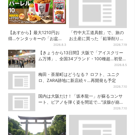
【あすから】最大1210円お
「竹中大工道具館」で、旅の
得…ケンタッキーの「お盆パ
お土産に買った「鉛筆削り」
ック」、2週間だけ！数量限定
が「ヤバイぐらいの切れ味」
2026.8.3
2026.7.19
シール付き
【きょうから13日間】大阪で「アイスクリー
ム万博」、全国34ブランド・100種超…初登場
の「チョコソフト」に行列
2026.8.5
梅田・茶屋町はどうなる？ ロフト、ユニク
ロ、ZARA跡地に新店続々…再開発も予定
2026.7.10
国内は大阪だけ！「坂本龍一」が蘇るコンサ
ート、ピアノを弾く姿を間近で…“涙腺が崩
壊”と絶賛の声
2026.7.10