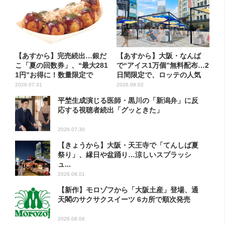
【あすから】完売続出…銀だ
【あすから】大阪・なんば
こ「夏の回数券」、“最大281
で“アイス1万個”無料配布…2
1円”お得に！数量限定で
日間限定で、ロッテの人気
商...
2026.07.31
2026.08.02
平埜生成演じる医師・黒川の「新潟弁」に反
応する視聴者続出「グッときた」
2026.07.30
【きょうから】大阪・天王寺で「てんしば夏
祭り」、縁日や盆踊り…涼しいスプラッシ
ュ...
2026.08.01
【新作】モロゾフから「大阪土産」登場、通
天閣のサクサクスイーツ 6カ所で順次発売
2026.08.06