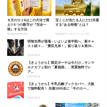
８月のロト6はこの方法で買
宝くじが当たる人にだけ共通
え!!６つの数字が『完全一
する“ある特徴”とは？
致』する方法
株式会社MURA AD
合同会社デジタルファーム AD
明智光秀が退場→いよいよ後半戦へ、新キャ
スト続々…「豊臣兄弟！」振り返り＆第30...
2026.08.04
【きょうから】限定ポーチは今だけ…サンマ
ルクカフェ初の「夏福袋」、実質無料でレ
ア...
2026.08.04
【きょうから】牛乳石鹸ブックカバー、大阪
で無料配布！ 先着1000名に「牛のカー...
2026.08.07