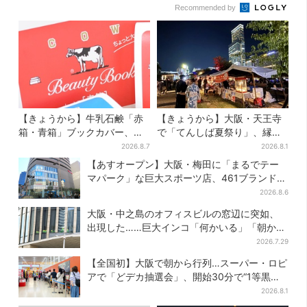
Recommended by
【きょうから】牛乳石鹸「赤
【きょうから】大阪・天王寺
箱・青箱」ブックカバー、大
で「てんしば夏祭り」、縁日
阪で無料配布！ 先着1000名
や盆踊り…涼しいスプラッシ
2026.8.7
2026.8.1
に「牛のカード」も
ュタイムも！2日間だけ
【あすオープン】大阪・梅田に「まるでテー
マパーク」な巨大スポーツ店、461ブランド集
結！ 6フロアをまとめて紹介
2026.8.6
大阪・中之島のオフィスビルの窓辺に突如、
出現した……巨大インコ「何かいる」「朝から
ビビった」、その正体とは？
2026.7.29
【全国初】大阪で朝から行列…スーパー・ロピ
アで「どデカ抽選会」、開始30分で“1等黒毛
和牛”の当選も
2026.8.1