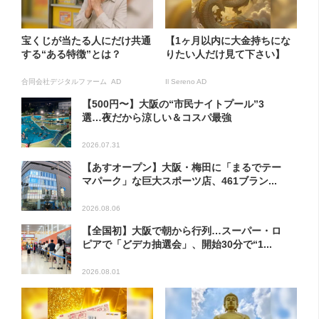
宝くじが当たる人にだけ共通
【1ヶ月以内に大金持ちにな
する“ある特徴”とは？
りたい人だけ見て下さい】
合同会社デジタルファーム AD
Il Sereno AD
【500円〜】大阪の“市民ナイトプール”3
選…夜だから涼しい＆コスパ最強
2026.07.31
【あすオープン】大阪・梅田に「まるでテー
マパーク」な巨大スポーツ店、461ブラン...
2026.08.06
【全国初】大阪で朝から行列…スーパー・ロ
ピアで「どデカ抽選会」、開始30分で“1...
2026.08.01