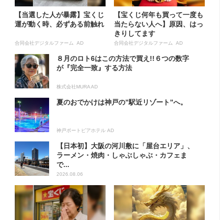
【当選した人が暴露】宝くじ
【宝くじ何年も買って一度も
運が動く時、必ずある前触れ
当たらない人へ】原因、はっ
きりしてます
合同会社デジタルファーム AD
合同会社デジタルファーム AD
８月のロト6はこの方法で買え!!６つの数字
が『完全一致』する方法
株式会社MURA AD
夏のおでかけは神戸の”駅近リゾート”へ。
神戸ポートピアホテル AD
【日本初】大阪の河川敷に「屋台エリア」、
ラーメン・焼肉・しゃぶしゃぶ・カフェま
で...
2026.08.06