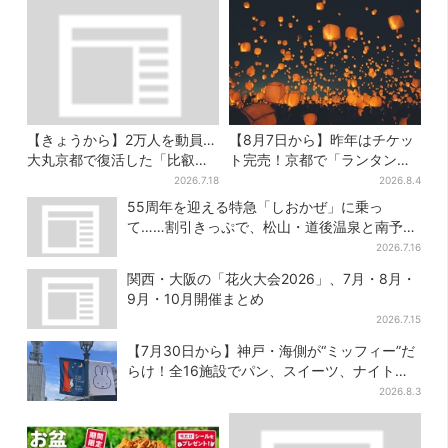
【きょうから】2万人を動員…
【8月7日から】昨年はチケッ
大丸京都で復活した「比叡山
ト完売！京都で「ランタンフ
お化け屋敷」、コース延長
ェス」、最大3500の光が夜空
2026.7.18
2026.8.4
で“怖さ”パワーアップ
に…会場には縁日も
55周年を迎える特急「しおかぜ」に乗っ
て……割引きっぷで、松山・道後温泉と南予を
満喫【大阪から愛媛へおトク旅】
2026.7.16
関西・大阪の「花火大会2026」、7月・8月・
9月・10月開催まとめ
2026.7.15
【7月30日から】神戸・海側が“ミッフィー”だ
らけ！全16施設でパン、スイーツ、ナイトマ
ーケットも
2026.8.3