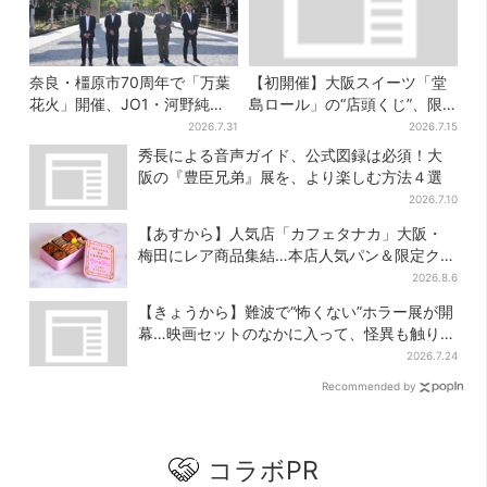
奈良・橿原市70周年で「万葉
【初開催】大阪スイーツ「堂
花火」開催、JO1・河野純喜
島ロール」の“店頭くじ”、限
がアンバサダーに…グループ
定商品ずらり…ラスト賞は巨
2026.7.31
2026.7.15
楽曲ともシンクロ
大ルームライト
秀長による音声ガイド、公式図録は必須！大
阪の『豊臣兄弟』展を、より楽しむ方法４選
2026.7.10
【あすから】人気店「カフェタナカ」大阪・
梅田にレア商品集結…本店人気パン＆限定クッ
キー缶も！ 7日間の夏イベント
2026.8.6
【きょうから】難波で“怖くない”ホラー展が開
幕…映画セットのなかに入って、怪異も触り放
題！？
2026.7.24
Recommended by
コラボPR