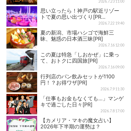
2026.7.23 11:00
思い立ったら！神戸の駅近リゾー
トで夏の思い出づくり[PR…
2026.7.22 19:40
夏の新潟、市場ハシゴで海鮮三
昧、魅惑の日本酒三昧[PR]
2026.7.16 12:00
この夏は特急「しおかぜ」に乗っ
て、おトクに四国旅[PR]
2026.7.16 09:00
行列店のパン飲みセットが1100
円！？お得ワザ[PR]
2026.7.9 11:30
「仕事もお金もなくても…」マンゲ
キで過ごした日々[PR]
2026.7.8 17:00
【カメリア・マキの魔女占い】
2026年下半期の運勢は？