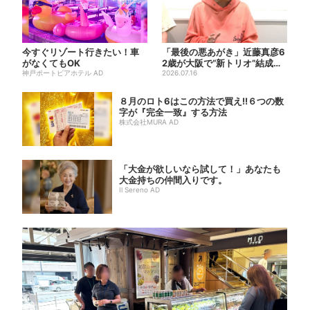
今すぐリゾート行きたい！車
「最後の悪あがき」近藤真彦6
がなくてもOK
2歳が大阪で“新トリオ”結成？
神戸ポートピアホテル AD
メッセ黒田との「街ブラ...
2026.07.16
８月のロト6はこの方法で買え!!６つの数
字が『完全一致』する方法
株式会社MURA AD
「大金が欲しいなら試して！」あなたも
大金持ちの仲間入りです。
Il Sereno AD