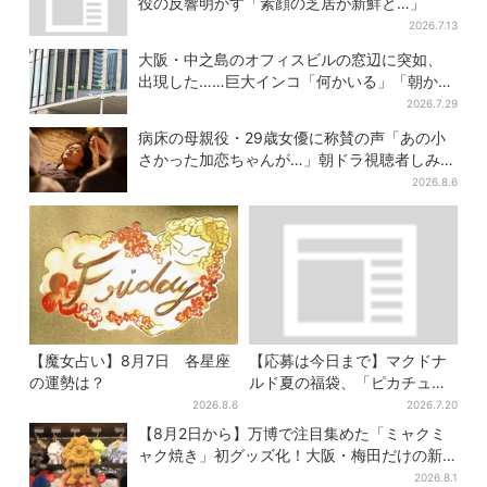
役の反響明かす「素顔の芝居が新鮮と…」
2026.7.13
大阪・中之島のオフィスビルの窓辺に突如、
出現した……巨大インコ「何かいる」「朝から
ビビった」、その正体とは？
2026.7.29
病床の母親役・29歳女優に称賛の声「あの小
さかった加恋ちゃんが…」朝ドラ視聴者しみじ
み
2026.8.6
【魔女占い】8月7日 各星座
【応募は今日まで】マクドナ
の運勢は？
ルド夏の福袋、「ピカチュウ
のポテトタイマー」などグッ
2026.8.6
2026.7.20
ズ3品＆商品券付きで3900円
【8月2日から】万博で注目集めた「ミャクミ
ャク焼き」初グッズ化！大阪・梅田だけの新
商品が登場
2026.8.1