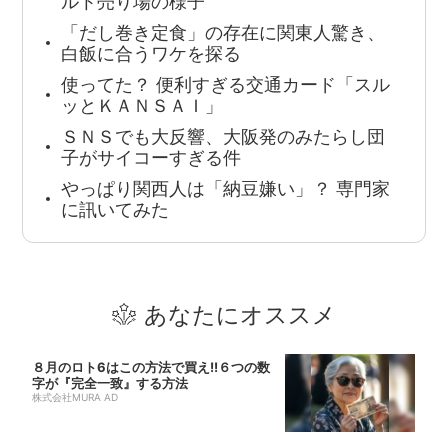
ルト売り場の様子
「だし巻き定食」の存在に関東人驚き、
白飯に合うワケを探る
使ってた？ 便利すぎる交通カード「スル
ッとＫＡＮＳＡＩ」
ＳＮＳでも大反響、大阪発のみたらし団
子がサイコーすぎる件
やっぱり関西人は「納豆嫌い」？ 専門家
に訊いてみた
あなたにオススメ
８月のロト6はこの方法で買え!!６つの数
字が『完全一致』する方法
株式会社MURA AD