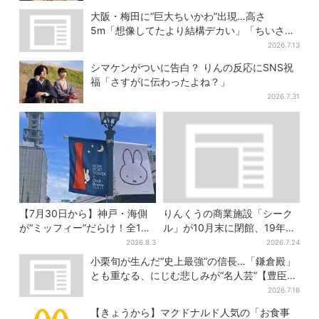
大阪・梅田に“巨大ちいかわ”出現…高さ
5m「想像してたより結構デカい」「ちいさ…
くはない」
2026.7.13
シマケンがついに告白？ りんの反応にSNS祝
福「さすがに伝わったよね？」
2026.7.31
【7月30日から】神戸・海側
りんくうの商業施設「シーク
が“ミッフィー”だらけ！全16
ル」が10月末に閉館、19年の
施設でパン、スイーツ、ナイ
歴史に幕…南大阪民に衝撃は
2026.8.3
2026.7.24
トマーケットも
しる
小栗旬が生んだ“史上最強”の信長…「鎌倉殿」
とも重なる、にじむ悲しみが“名人芸”【豊臣兄
弟】
2026.7.16
【きょうから】マクドナルド人気の「お食事