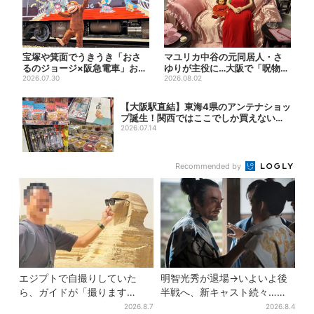
宝塚や箕面でうきうき「おさ
マユリカ中谷の元同居人・さ
るのジョージ×阪急電車」お披
ゆりが主役に…大阪で「呪物
露目！マルーンの制服で神戸...
2026.07.30
展」開催、コンセプトは“呪
2026.08.02
物...
【大阪駅直結】東海4県のアンテナショッ
プ誕生！関西ではここでしか買えない限
定グル...
2026.07.14
Recommended by
エジプトで自撮りしていた
明智光秀が退場→いよいよ後
ら、ガイドが「撮ります
半戦へ、新キャスト続々…
よ！」→ノリノリでポーズを
「豊臣兄弟！」振り返り＆第
2026.8.7
2026.8.4