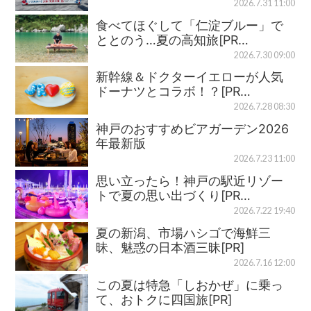
2026.7.31 11:00
食べてほぐして「仁淀ブルー」で
ととのう…夏の高知旅[PR…
2026.7.30 09:00
新幹線＆ドクターイエローが人気
ドーナツとコラボ！？[PR…
2026.7.28 08:30
神戸のおすすめビアガーデン2026
年最新版
2026.7.23 11:00
思い立ったら！神戸の駅近リゾー
トで夏の思い出づくり[PR…
2026.7.22 19:40
夏の新潟、市場ハシゴで海鮮三
昧、魅惑の日本酒三昧[PR]
2026.7.16 12:00
この夏は特急「しおかぜ」に乗っ
て、おトクに四国旅[PR]