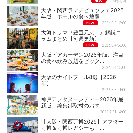
NEW
23時間前
大阪・関西ランチビュッフェ2026
年版、ホテルの食べ放題…
NEW
2026.8.6 12:00
大河ドラマ『豊臣兄弟！』解説コ
ラムまとめ【毎週更新】
NEW
2026.8.4 16:00
大阪ビアガーデン2026年版、注目
の食べ飲み放題をピック…
2026.8.4 13:00
大阪のナイトプール8選【2026
年】
2026.8.3 11:00
神戸アフタヌーンティー2026年最
新版、編集部取材のおす…
2026.7.31 14:00
【大阪・関西万博2025】アフター
万博＆万博レガシーも！…