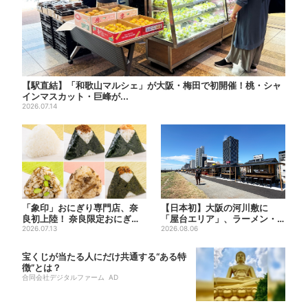
【駅直結】「和歌山マルシェ」が大阪・梅田で初開催！桃・シャ
インマスカット・巨峰が...
2026.07.14
「象印」おにぎり専門店、奈
【日本初】大阪の河川敷に
良初上陸！ 奈良限定おにぎ
「屋台エリア」、ラーメン・
り、1000円前後のだし巻き...
2026.07.13
焼肉・しゃぶしゃぶ・カフェ
2026.08.06
まで...
宝くじが当たる人にだけ共通する“ある特
徴”とは？
合同会社デジタルファーム AD