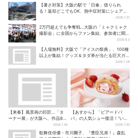
取っていたら…… 海外旅行
30回あらすじ
【暑さ対策】大阪の駅で「日傘」借りられ
でのトラブル防止策を
る！返却どこでもOK、熱中症対策にシェアサ
ービス拡大
2026.7.31
2万円超えでも争奪戦…大阪の「ミャクミャク
撮影会」に全国からファン集結、参加者に聞
いた「それでも会いたい理由」
2026.8.3
【入場無料】大阪で「アイスの祭典」、100種
以上が集結！グッズ＆タダ券が当たる巨大ガ
チャも
2026.7.28
【来春】風景画の巨匠…「タ
【あすから】「ビアードパ
ーナー展」が大阪へ、作品80
パ」の人気シュー復活！“いち
点以上がロンドンから集結
ご×チーズケーキ”「待ってま
2026.7.26
2026.7.30
した」とSNSで大歓喜
歌舞伎俳優・市川團子、『豊臣兄弟！』森乱