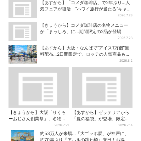
当も
22店舗がオープン
【あすから】「コメダ珈琲店」で2年ぶり…人
気フェアが復活！“ハワイ旅行が当たる”キャン
ペーンも
2026.7.28
【きょうから】コメダ珈琲店の名物メニュー
が「まっしろ」に…期間限定の2品が登場
2026.7.23
【あすから】大阪・なんばで“アイス1万個”無
料配布…2日間限定で、ロッテの人気商品もら
える
2026.8.2
【きょうから】大阪「りくろ
【あすから】ゼッテリアから
ーおじさん創業祭」、名物
「夏の福袋」が登場、限定グ
の“和菓子”を梅田で販売 6日
ッズ＆お得な3500円クーポン
2026.7.21
2026.7.14
間限定でお得に
付き
約53万人が来場…「大ゴッホ展」が神戸に、
約70年ぶり『アルルの跳ね橋』来日！お得な