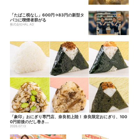
「たばこ税なし」600円→83円の新型タ
バコに喫煙者群がる
株式会社HAL AD
「象印」おにぎり専門店、奈良初上陸！ 奈良限定おにぎり、100
0円前後のだし巻き...
2026.07.13