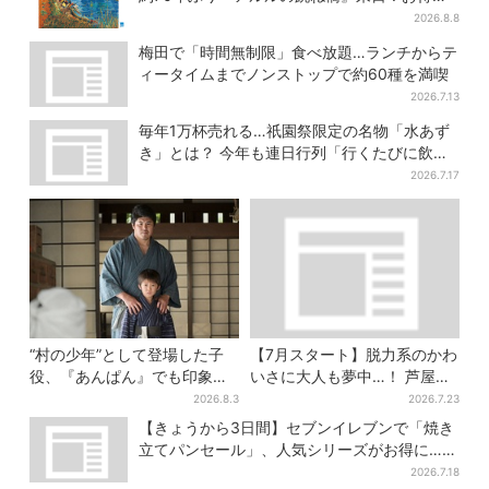
限定チケット販売も
2026.8.8
梅田で「時間無制限」食べ放題…ランチからテ
ィータイムまでノンストップで約60種を満喫
2026.7.13
毎年1万杯売れる…祇園祭限定の名物「水あず
き」とは？ 今年も連日行列「行くたびに飲ん
でる」
2026.7.17
“村の少年”として登場した子
【7月スタート】脱力系のかわ
役、『あんぱん』でも印象的
いさに大人も夢中…！ 芦屋の
だった…視聴者驚き「どうり
美術館で「チェコ絵本」展、
2026.8.3
2026.7.23
で演技上手だと」
老舗文具メーカーのグッズに
【きょうから3日間】セブンイレブンで「焼き
も注目
立てパンセール」、人気シリーズがお得に…チ
ョコクッキーも対象
2026.7.18