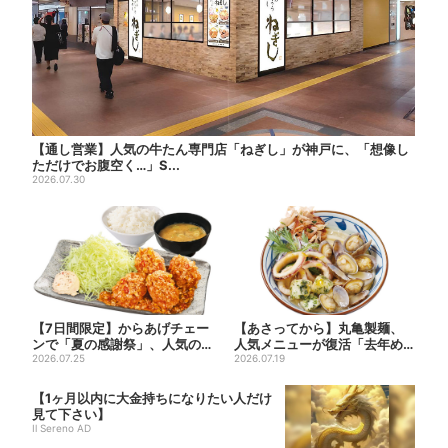
【通し営業】人気の牛たん専門店「ねぎし」が神戸に、「想像し
ただけでお腹空く…」S...
2026.07.30
【7日間限定】からあげチェー
【あさってから】丸亀製麺、
ンで「夏の感謝祭」、人気の
人気メニューが復活「去年め
定食4品がお得に
2026.07.25
っちゃハマった」「待ってた
2026.07.19
よ...
【1ヶ月以内に大金持ちになりたい人だけ
見て下さい】
Il Sereno AD