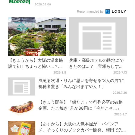
2026.08.06
Recommended by
【きょうから】大阪の温泉施
兵庫・高級ホテルの跡地にで
設で初！ちょっと怖い…？体
きたのは…？ 宝塚らしすぎ
験型イベント、限定グルメ＆
る“豪華スーパー”を調査
2026.8.8
2026.7.13
盆踊りも
風薫る次週・りんに思いを寄せる“3人の男”に
視聴者驚き「みんな出ますやん！」
2026.7.26
【きょう開催】「銀だこ」で行列必至の破格
企画、たこ焼き1舟が88円に「今年こそ…」
2026.8.7
【あすから】大阪の人気本屋が「パインア
メ」そっくりのブックカバー開発、梅田で先