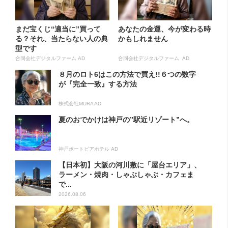
まだ宝くじ“適当に”買って
あなたの金運、今が変わる時
る？それ、当たらない人の典
かもしれません
型です
合同会社デジタルファーム AD
合同会社デジタルファーム AD
８月のロト6はこの方法で買え!!６つの数字
が『完全一致』する方法
株式会社MURA AD
夏のおでかけは神戸の”駅近リゾート”へ。
神戸ポートピアホテル AD
【日本初】大阪の河川敷に「屋台エリア」、
ラーメン・焼肉・しゃぶしゃぶ・カフェま
で...
2026.08.06