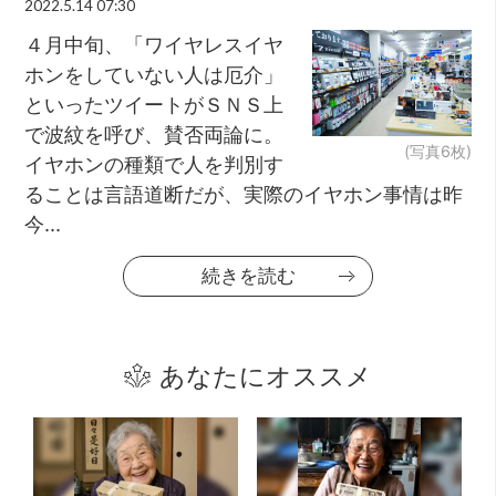
2022.5.14 07:30
４月中旬、「ワイヤレスイヤ
ホンをしていない人は厄介」
といったツイートがＳＮＳ上
で波紋を呼び、賛否両論に。
(写真6枚)
イヤホンの種類で人を判別す
ることは言語道断だが、実際のイヤホン事情は昨
今...
続きを読む
あなたにオススメ