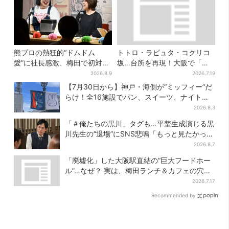
熊プロの熱狂的“ドムドム
トトロ・ラピュタ・コクリコ
愛”に社長感激、梅田で初対面
坂…台所を再現！大阪で「ジ
トーク…超レアプレゼントに
ブリ」の世界に浸れる 「食」
2026.8.9
2026.7.19
歓喜「一生好きでいさせてく
の展示とは？
【7月30日から】神戸・海側が“ミッフィー”だ
ださい！」
らけ！全16施設でパン、スイーツ、ナイトマ
ーケットも
2026.8.3
「＃俺たちの黒川」タグも…平埜生成演じる黒
川先生の“退場”にSNS悲鳴「もっと見たかっ
た」
2026.8.7
「廃墟化」した大阪駅直結の“巨大フードホー
ル”…なぜ？ 実は、梅田ランチ＆カフェの穴場
だった
2026.7.17
Recommended by