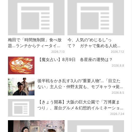
梅田で「時間無制限」食べ放
今、人気の“めじるし”っ
題…ランチからティータイム
て？ ガチャで集める人続
までノンストップで約60種を
出…収集家とメーカーに聞い
2026.7.13
2026.7.12
満喫
たヒットの背景
【魔女占い】8月9日 各星座の運勢は？
2026.8.8
後半戦をかき乱す3人の“重要人物”…「目立た
ない」主人公・仲野太賀も、モブキャラ→覚醒
へ【豊臣兄弟】
2026.8.5
【きょう開幕】大阪の巨大公園で「万博夏ま
つり」、屋台グルメ＆幻想的イルミネーショ
ン…計27日間開催
2026.7.24