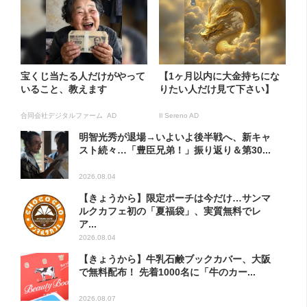
宝くじ当たる人だけがやって
【1ヶ月以内に大金持ちにな
いること、教えます
りたい人だけ見て下さい】
合同会社デジタルファーム AD
Il Sereno AD
明智光秀が退場→いよいよ後半戦へ、新キャ
スト続々…「豊臣兄弟！」振り返り＆第30...
2026.08.04
【きょうから】限定ポーチは今だけ…サンマ
ルクカフェ初の「夏福袋」、実質無料でレ
ア...
2026.08.04
【きょうから】牛乳石鹸ブックカバー、大阪
で無料配布！ 先着1000名に「牛のカー...
2026.08.07