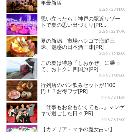
年最新版
2026.7.23 11:00
思い立ったら！神戸の駅近リゾー
トで夏の思い出づくり[PR…
2026.7.22 19:40
夏の新潟、市場ハシゴで海鮮三
昧、魅惑の日本酒三昧[PR]
2026.7.16 12:00
この夏は特急「しおかぜ」に乗っ
て、おトクに四国旅[PR]
2026.7.16 09:00
行列店のパン飲みセットが1100
円！？お得ワザ[PR]
2026.7.9 11:30
「仕事もお金もなくても…」マンゲ
キで過ごした日々[PR]
2026.7.8 17:00
【カメリア・マキの魔女占い】