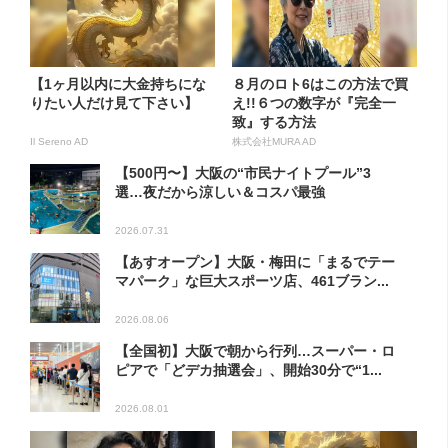
【1ヶ月以内に大金持ちにな
８月のロト6はこの方法で買
りたい人だけ見て下さい】
え!!６つの数字が『完全一
致』する方法
Il Sereno AD
株式会社MURA AD
【500円〜】大阪の“市民ナイトプール”3
選…夜だから涼しい＆コスパ最強
2026.07.31
【あすオープン】大阪・梅田に「まるでテー
マパーク」な巨大スポーツ店、461ブラン...
2026.08.06
【全国初】大阪で朝から行列…スーパー・ロ
ピアで「どデカ抽選会」、開始30分で“1...
2026.08.01