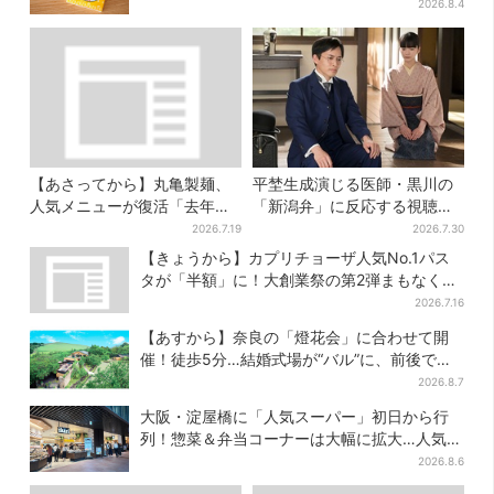
行販売
2026.8.4
【あさってから】丸亀製麺、
平埜生成演じる医師・黒川の
人気メニューが復活「去年め
「新潟弁」に反応する視聴者
っちゃハマった」「待ってた
続出「グッときた」
2026.7.19
2026.7.30
よ！」「夏の救世主」
【きょうから】カプリチョーザ人気No.1パス
タが「半額」に！大創業祭の第2弾まもなくス
タート
2026.7.16
【あすから】奈良の「燈花会」に合わせて開
催！徒歩5分…結婚式場が“バル”に、前後で食
事が楽しめる
2026.8.7
大阪・淀屋橋に「人気スーパー」初日から行
列！惣菜＆弁当コーナーは大幅に拡大…人気商
品は？
2026.8.6