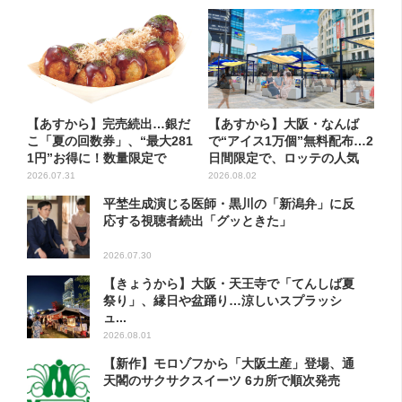
【あすから】完売続出…銀だ
【あすから】大阪・なんば
こ「夏の回数券」、“最大281
で“アイス1万個”無料配布…2
1円”お得に！数量限定で
日間限定で、ロッテの人気
商...
2026.07.31
2026.08.02
平埜生成演じる医師・黒川の「新潟弁」に反
応する視聴者続出「グッときた」
2026.07.30
【きょうから】大阪・天王寺で「てんしば夏
祭り」、縁日や盆踊り…涼しいスプラッシ
ュ...
2026.08.01
【新作】モロゾフから「大阪土産」登場、通
天閣のサクサクスイーツ 6カ所で順次発売