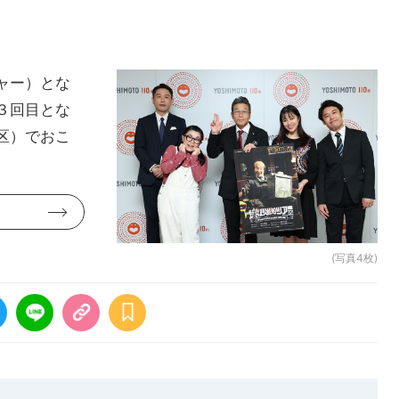
ャー）とな
３回目とな
区）でおこ
(写真4枚)