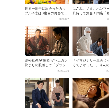
世界一周中に出会ったカッ
はさみ、ノミ、ハンマ
プル→妻は3度目の再会で
具持って集合！閉店「
「夫の顔の良さを認識」ジ
ベアーズ」最終日400
2026.8.7
2
ョージアの酒場で急接近
最後は「もう帰ってく
い」
池松壮亮が“闇堕ち”へ…ガン
「イマジナリー直美じ
決まりの眼差しで「ブラッ
くてよかった…」りん
ク秀吉がログイン」【豊臣
チに駆けつける直美、
2026.7.30
20
兄弟】
トなタイミングに視聴
喜