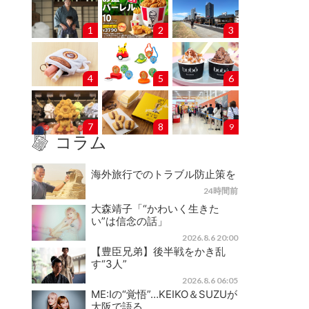
1
2
3
4
5
6
7
8
9
コラム
海外旅行でのトラブル防止策を
24時間前
大森靖子「“かわいく生きた
い”は信念の話」
2026.8.6 20:00
【豊臣兄弟】後半戦をかき乱
す“3人”
2026.8.6 06:05
ME:Iの“覚悟”…KEIKO＆SUZUが
大阪で語る