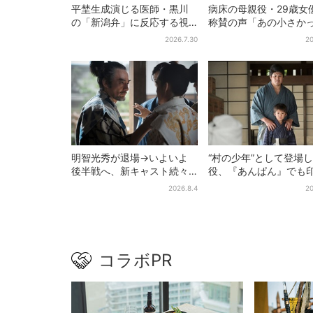
平埜生成演じる医師・黒川
病床の母親役・29歳女
の「新潟弁」に反応する視
称賛の声「あの小さか
聴者続出「グッときた」
加恋ちゃんが…」朝ド
2026.7.30
20
者しみじみ
明智光秀が退場→いよいよ
“村の少年”として登場
後半戦へ、新キャスト続々…
役、『あんぱん』でも
「豊臣兄弟！」振り返り＆
的だった…視聴者驚き
2026.8.4
20
第30回あらすじ
りで演技上手だと」
コラボPR