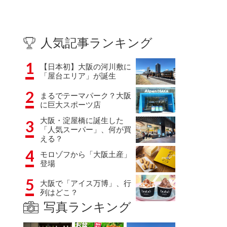
人気記事ランキング
1
【日本初】大阪の河川敷に
「屋台エリア」が誕生
2
まるでテーマパーク？大阪
に巨大スポーツ店
大阪・淀屋橋に誕生した
3
「人気スーパー」、何が買
える？
4
モロゾフから「大阪土産」
登場
5
大阪で「アイス万博」、行
列はどこ？
写真ランキング