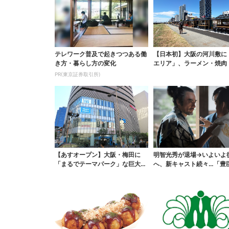
テレワーク普及で起きつつある働
【日本初】大阪の河川敷に
き方・暮らし方の変化
エリア」、ラーメン・焼肉
ぶしゃぶ・カフェまで...
PR(東京証券取引所)
【あすオープン】大阪・梅田に
明智光秀が退場→いよいよ
「まるでテーマパーク」な巨大ス
へ、新キャスト続々…「豊
ポーツ店、461ブラン...
弟！」振り返り＆第30...