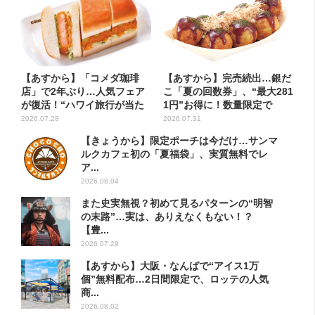
【あすから】「コメダ珈琲
【あすから】完売続出…銀だ
店」で2年ぶり…人気フェア
こ「夏の回数券」、“最大281
が復活！“ハワイ旅行が当た
1円”お得に！数量限定で
る”...
2026.07.28
2026.07.31
【きょうから】限定ポーチは今だけ…サンマ
ルクカフェ初の「夏福袋」、実質無料でレ
ア...
2026.08.04
また史実無視？初めて見るパターンの“明智
の末路”…実は、ありえなくもない！？
【豊...
2026.07.29
【あすから】大阪・なんばで“アイス1万
個”無料配布…2日間限定で、ロッテの人気
商...
2026.08.02