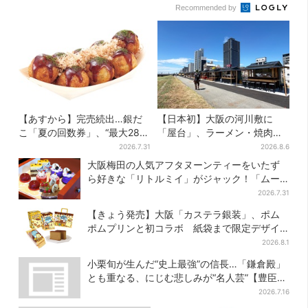
Recommended by
【あすから】完売続出…銀だ
【日本初】大阪の河川敷に
こ「夏の回数券」、“最大2811
「屋台」、ラーメン・焼肉・
円”お得に！数量限定で
しゃぶしゃぶ・カフェまで…
2026.7.31
2026.8.6
22店舗がオープン
大阪梅田の人気アフタヌーンティーをいたず
ら好きな「リトルミイ」がジャック！「ムー
ミン」たちとバカンスへ
2026.7.31
【きょう発売】大阪「カステラ銀装」、ポム
ポムプリンと初コラボ 紙袋まで限定デザイ
ンに
2026.8.1
小栗旬が生んだ“史上最強”の信長…「鎌倉殿」
とも重なる、にじむ悲しみが“名人芸”【豊臣兄
弟】
2026.7.16