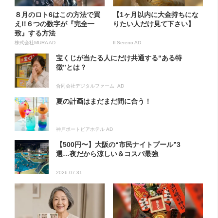
８月のロト6はこの方法で買
【1ヶ月以内に大金持ちにな
え!!６つの数字が『完全一
りたい人だけ見て下さい】
致』する方法
株式会社MURA AD
Il Sereno AD
宝くじが当たる人にだけ共通する“ある特
徴”とは？
合同会社デジタルファーム AD
夏の計画はまだまだ間に合う！
神戸ポートピアホテル AD
【500円〜】大阪の“市民ナイトプール”3
選…夜だから涼しい＆コスパ最強
2026.07.31