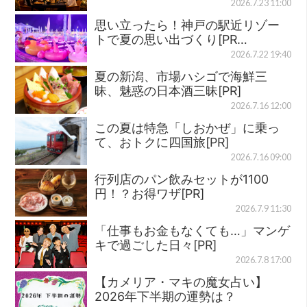
2026.7.23 11:00
思い立ったら！神戸の駅近リゾー
トで夏の思い出づくり[PR…
2026.7.22 19:40
夏の新潟、市場ハシゴで海鮮三
昧、魅惑の日本酒三昧[PR]
2026.7.16 12:00
この夏は特急「しおかぜ」に乗っ
て、おトクに四国旅[PR]
2026.7.16 09:00
行列店のパン飲みセットが1100
円！？お得ワザ[PR]
2026.7.9 11:30
「仕事もお金もなくても…」マンゲ
キで過ごした日々[PR]
2026.7.8 17:00
【カメリア・マキの魔女占い】
2026年下半期の運勢は？