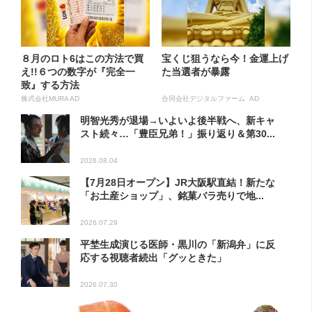
８月のロト6はこの方法で買
宝くじ狙うなら今！金運上げ
え!!６つの数字が『完全一
た当選者が暴露
致』する方法
株式会社MURA AD
合同会社デジタルファーム AD
明智光秀が退場→いよいよ後半戦へ、新キャ
スト続々…「豊臣兄弟！」振り返り＆第30...
2026.08.04
【7月28日オープン】JR大阪駅直結！新たな
「お土産ショップ」、銘菓バラ売りで地...
2026.07.29
平埜生成演じる医師・黒川の「新潟弁」に反
応する視聴者続出「グッときた」
2026.07.30