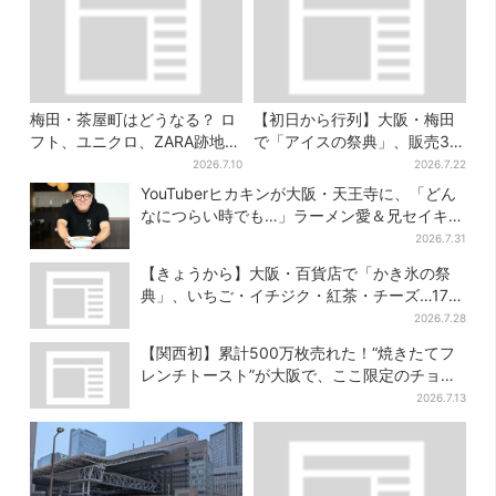
梅田・茶屋町はどうなる？ ロ
【初日から行列】大阪・梅田
フト、ユニクロ、ZARA跡地に
で「アイスの祭典」、販売30
新店続々…再開発も予定
分で完売…“ほうせき箱”の限定
2026.7.10
2026.7.22
メニューも
YouTuberヒカキンが大阪・天王寺に、「どん
なにつらい時でも…」ラーメン愛＆兄セイキン
との思い出を語る
2026.7.31
【きょうから】大阪・百貨店で「かき氷の祭
典」、いちご・イチジク・紅茶・チーズ…17店
舗のメニュー集結
2026.7.28
【関西初】累計500万枚売れた！“焼きたてフ
レンチトースト”が大阪で、ここ限定のチョコ
メニューも
2026.7.13