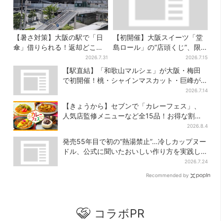
【暑さ対策】大阪の駅で「日
【初開催】大阪スイーツ「堂
傘」借りられる！返却どこで
島ロール」の“店頭くじ”、限
もOK、熱中症対策にシェアサ
定商品ずらり…ラスト賞は巨
2026.7.31
2026.7.15
ービス拡大
大ルームライト
【駅直結】「和歌山マルシェ」が大阪・梅田
で初開催！桃・シャインマスカット・巨峰が
ずらり
2026.7.14
【きょうから】セブンで「カレーフェス」、
人気店監修メニューなど全15品！お得な割引
キャンペーンは2週間だけ
2026.8.4
発売55年目で初の“熱湯禁止”…冷しカップヌー
ドル、公式に聞いたおいしい作り方を実践し
てみた
2026.7.24
Recommended by
コラボPR