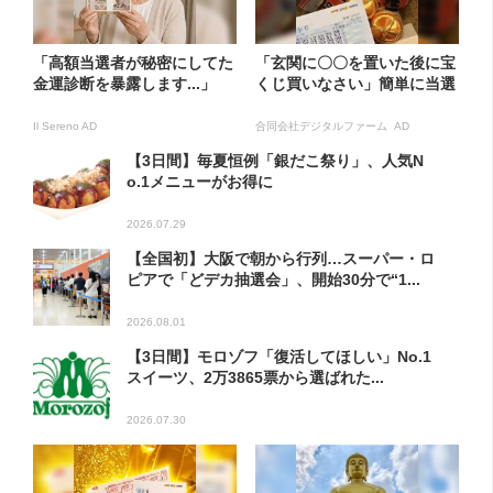
「高額当選者が秘密にしてた
「玄関に〇〇を置いた後に宝
金運診断を暴露します...」
くじ買いなさい」簡単に当選
Il Sereno AD
合同会社デジタルファーム AD
【3日間】毎夏恒例「銀だこ祭り」、人気N
o.1メニューがお得に
2026.07.29
【全国初】大阪で朝から行列…スーパー・ロ
ピアで「どデカ抽選会」、開始30分で“1...
2026.08.01
【3日間】モロゾフ「復活してほしい」No.1
スイーツ、2万3865票から選ばれた...
2026.07.30