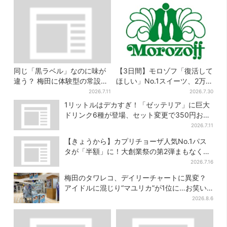
同じ「黒ラベル」なのに味が
【3日間】モロゾフ「復活して
違う？ 梅田に体験型の常設
ほしい」No.1スイーツ、2万
店、“1人2杯まで”で0次会にも
3865票から選ばれた名作を限
2026.7.11
2026.7.30
便利
定販売
1リットルはデカすぎ！「ゼッテリア」に巨大
ドリンク6種が登場、セット変更で350円お得
に
2026.7.11
【きょうから】カプリチョーザ人気No.1パス
タが「半額」に！大創業祭の第2弾まもなくス
タート
2026.7.16
梅田のタワレコ、デイリーチャートに異変？
アイドルに混じり“マユリカ”が1位に…お笑い
が強すぎる理由とは
2026.8.6