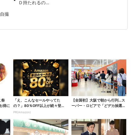
Ｄ持たれるの…
自撮
こ祭
「え、こんなセールやってた
【全国初】大阪で朝から行列…ス
がお得に
の？」80％OFF以上が続々登
ーパー・ロピアで「どデカ抽選
場！Amazonの本気が...
会」、開始30分で“1...
PR(Amazon)