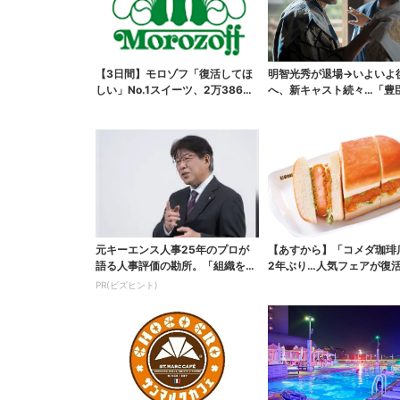
【3日間】モロゾフ「復活してほ
明智光秀が退場→いよいよ
しい」No.1スイーツ、2万3865
へ、新キャスト続々…「豊
票から選ばれた...
弟！」振り返り＆第30...
元キーエンス人事25年のプロが
【あすから】「コメダ珈琲
語る人事評価の勘所。「組織を腐
2年ぶり…人気フェアが復活
らせるNG評価」とは...
ワイ旅行が当たる”...
PR(ビズヒント)