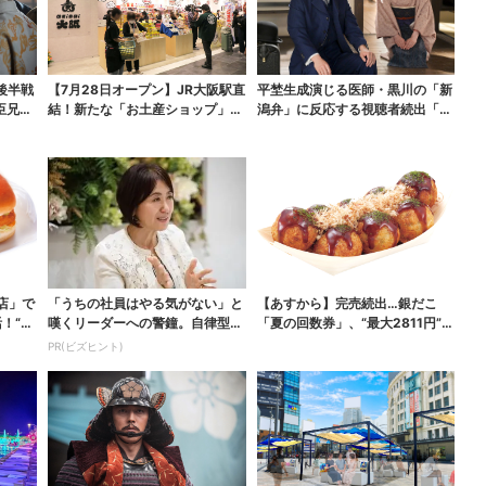
後半戦
【7月28日オープン】JR大阪駅直
平埜生成演じる医師・黒川の「新
臣兄
結！新たな「お土産ショップ」、
潟弁」に反応する視聴者続出「グ
銘菓バラ売りで地...
ッときた」
店」で
「うちの社員はやる気がない」と
【あすから】完売続出…銀だこ
！“ハ
嘆くリーダーへの警鐘。自律型組
「夏の回数券」、“最大2811円”お
織をつくる前に外せな...
得に！数量限定で
PR(ビズヒント)