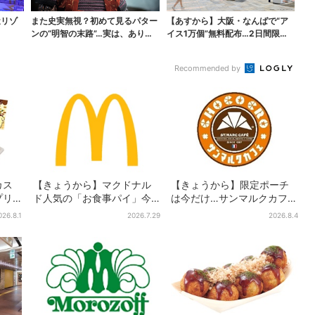
近リゾ
また史実無視？初めて見るパター
【あすから】大阪・なんばで“ア
ンの“明智の末路”…実は、ありえ
イス1万個”無料配布…2日間限定
なくもない！？【豊...
で、ロッテの人気商...
Recommended by
カス
【きょうから】マクドナル
【きょうから】限定ポーチ
プリ
ド人気の「お食事パイ」今
は今だけ…サンマルクカフェ
で限
年も登場、熱々とろ～り夏
初の「夏福袋」、実質無料
026.8.1
2026.7.29
2026.8.4
限定メニュー
でレアグッズが手に入る