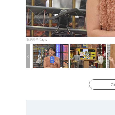
東尾理子(C)ytv
こ