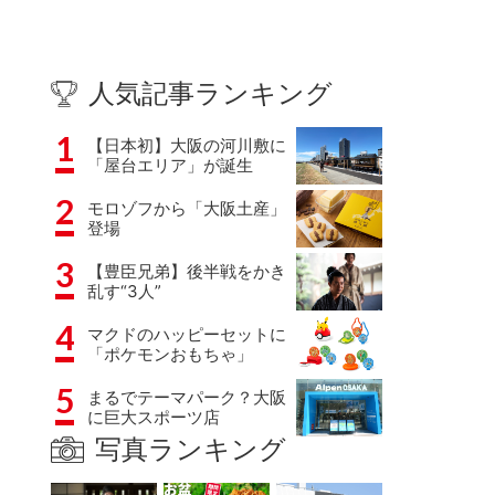
人気記事ランキング
1
【日本初】大阪の河川敷に
「屋台エリア」が誕生
2
モロゾフから「大阪土産」
登場
3
【豊臣兄弟】後半戦をかき
乱す“3人”
4
マクドのハッピーセットに
「ポケモンおもちゃ」
5
まるでテーマパーク？大阪
に巨大スポーツ店
写真ランキング