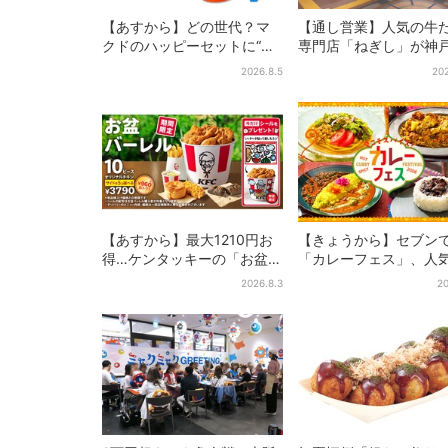
【あすから】どの世代？マ
【通し営業】人気の牛
クドのハッピーセットに“ポ
専門店「ねぎし」が神
ケモンおもちゃ”、歴代30匹
に、「想像しただけで
2026.8.5
202
に「懐かしい」と喜びの声
空く…」SNSで喜びの
【あすから】最大1210円お
【きょうから】セブン
得…ケンタッキーの「お盆パ
「カレーフェス」、人
ック」、2週間だけ！数量限
監修メニューなど全15
2026.8.3
20
定シール付き
お得な割引キャンペーン
週間だけ