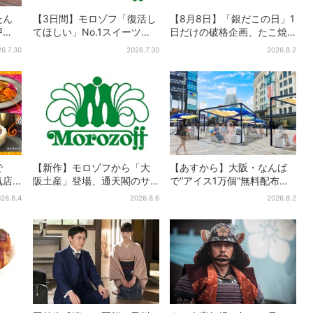
たん
【3日間】モロゾフ「復活し
【8月8日】「銀だこの日」1
戸
てほしい」No.1スイーツ、2
日だけの破格企画、たこ焼
お腹
万3865票から選ばれた名作
き1舟が88円に…先着88名
6.7.30
2026.7.30
2026.8.2
声
を限定販売
限り
で
【新作】モロゾフから「大
【あすから】大阪・なんば
気店
阪土産」登場、通天閣のサ
で“アイス1万個”無料配布…2
品！
クサクスイーツ 6カ所で順
日間限定で、ロッテの人気
26.8.4
2026.8.6
2026.8.2
は2
次発売
商品もらえる