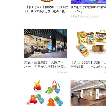
【きょうから】限定ポーチは今だ
夏のおでかけは神戸の”駅
け…サンマルクカフェ初の「夏福
ート”へ。
袋」、実質無料でレア...
PR(神戸ポートピアホテル)
大阪・淀屋橋に「人気スー
【きょう発売】大阪「
パー」初日から行列！惣菜
テラ銀装」、ポムポム
＆弁当コーナーは大幅に拡
ンと初コラボ 紙袋ま
2026.8.6
2
大…人気商品は？
定デザインに