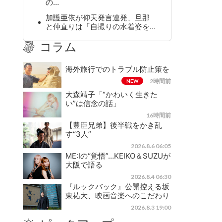
の…
加護亜依が仰天発言連発、旦那
と仲直りは「自撮りの水着姿を…
コラム
海外旅行でのトラブル防止策を
2時間前
NEW
大森靖子「“かわいく生きた
い”は信念の話」
16時間前
【豊臣兄弟】後半戦をかき乱
す“3人”
2026.8.6 06:05
ME:Iの“覚悟”…KEIKO＆SUZUが
大阪で語る
2026.8.4 06:30
『ルックバック』公開控える坂
東祐大、映画音楽へのこだわり
2026.8.3 19:00