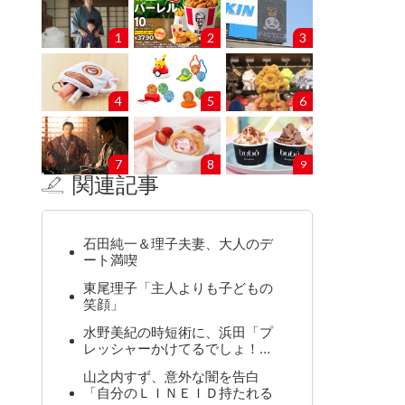
1
2
3
4
5
6
7
8
9
関連記事
石田純一＆理子夫妻、大人のデ
ート満喫
東尾理子「主人よりも子どもの
笑顔」
水野美紀の時短術に、浜田「プ
レッシャーかけてるでしょ！…
山之内すず、意外な闇を告白
「自分のＬＩＮＥＩＤ持たれる