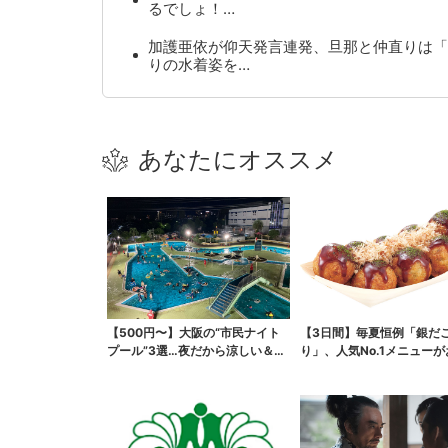
るでしょ！…
加護亜依が仰天発言連発、旦那と仲直りは「
りの水着姿を…
あなたにオススメ
【500円〜】大阪の“市民ナイト
【3日間】毎夏恒例「銀だ
プール”3選…夜だから涼しい＆コ
り」、人気No.1メニュー
スパ最強