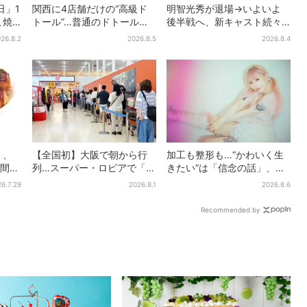
日」1
関西に4店舗だけの“高級ド
明智光秀が退場→いよいよ
こ焼
トール”…普通のドトール
後半戦へ、新キャスト続々…
8名
と、何が違う？コーヒーは
「豊臣兄弟！」振り返り＆
26.8.2
2026.8.5
2026.8.4
約2倍の600円
第30回あらすじ
」、
【全国初】大阪で朝から行
加工も整形も…“かわいく生
日間だ
列…スーパー・ロピアで「ど
きたい”は「信念の話」、大
デカ抽選会」、開始30分
森靖子が新作に込めた思い
6.7.29
2026.8.1
2026.8.6
で“1等黒毛和牛”の当選も
Recommended by