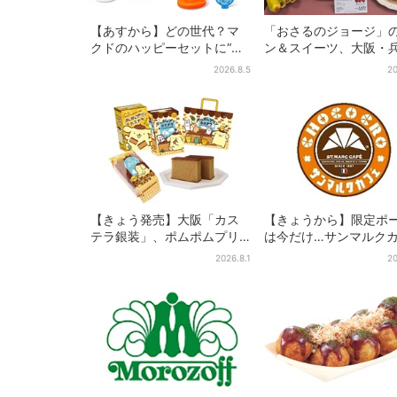
【あすから】どの世代？マ
「おさるのジョージ」
クドのハッピーセットに“ポ
ン＆スイーツ、大阪・
ケモンおもちゃ”、歴代30匹
庫・京都限定で【きょ
2026.8.5
20
に「懐かしい」と喜びの声
ら】発売スタート
【きょう発売】大阪「カス
【きょうから】限定ポ
テラ銀装」、ポムポムプリ
は今だけ…サンマルク
ンと初コラボ 紙袋まで限
初の「夏福袋」、実質
2026.8.1
20
定デザインに
でレアグッズが手に入