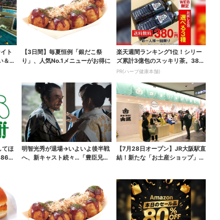
ナイト
【3日間】毎夏恒例「銀だこ祭
楽天週間ランキング1位！シリー
い＆コ
り」、人気No.1メニューがお得に
ズ累計3億包のスッキリ茶。380
円でお試し
PR(ハーブ健康本舗)
してほ
明智光秀が退場→いよいよ後半戦
【7月28日オープン】JR大阪駅直
865
へ、新キャスト続々…「豊臣兄
結！新たな「お土産ショップ」、
弟！」振り返り＆第30...
銘菓バラ売りで地...