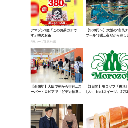
アマゾン1位「このお茶ガチで
【500円〜】大阪の“市民
す」噂のお茶
プール”3選…夜だから涼し
スパ最強
PR(ハーブ健康本舗)
【全国初】大阪で朝から行列…ス
【3日間】モロゾフ「復活
ーパー・ロピアで「どデカ抽選
しい」No.1スイーツ、2万3
会」、開始30分で“1...
票から選ばれた...