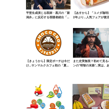
平埜生成演じる医師・黒川の「新
【あすから】「コメダ珈琲
潟弁」に反応する視聴者続出「グ
2年ぶり…人気フェアが復活
ッときた」
ワイ旅行が当たる”...
【きょうから】限定ポーチは今だ
また史実無視？初めて見る
け…サンマルクカフェ初の「夏福
ンの“明智の末路”…実は、
袋」、実質無料でレア...
なくもない！？【豊...