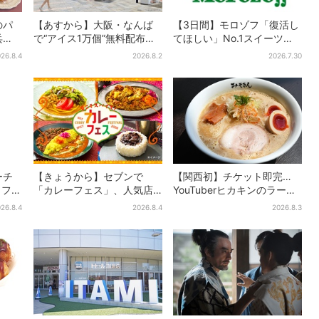
のパ
【あすから】大阪・なんば
【3日間】モロゾフ「復活し
兵
で“アイス1万個”無料配布…2
てほしい」No.1スイーツ、2
うか
日間限定で、ロッテの人気
万3865票から選ばれた名作
26.8.4
2026.8.2
2026.7.30
商品もらえる
を限定販売
ーチ
【きょうから】セブンで
【関西初】チケット即完…
カフェ
「カレーフェス」、人気店
YouTuberヒカキンのラーメ
無料
監修メニューなど全15品！
ン店「みそきん」が大阪上
26.8.4
2026.8.4
2026.8.3
る
お得な割引キャンペーンは2
陸！「待ってました」と話
週間だけ
題