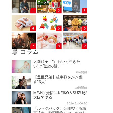
1
2
3
4
5
6
7
8
9
コラム
大森靖子「“かわいく生きた
い”は信念の話」
8時間前
【豊臣兄弟】後半戦をかき乱
す“3人”
22時間前
ME:Iの“覚悟”…KEIKO＆SUZUが
大阪で語る
2026.8.4 06:30
『ルックバック』公開控える坂
東祐大、映画音楽へのこだわり