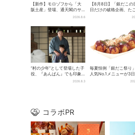
【新作】モロゾフから「大
【8月8日】「銀だこの
阪土産」登場、通天閣のサ
日だけの破格企画、た
クサクスイーツ 6カ所で順
き1舟が88円に…先着8
2026.8.6
20
次発売
限り
“村の少年”として登場した子
毎夏恒例「銀だこ祭り
役、『あんぱん』でも印象
人気No.1メニューが3
的だった…視聴者驚き「どう
けお得に
2026.8.3
202
りで演技上手だと」
コラボPR