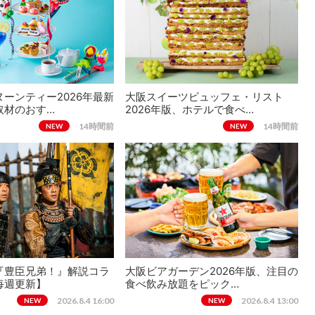
ーンティー2026年最新
大阪スイーツビュッフェ・リスト
取材のおす…
2026年版、ホテルで食べ…
14時間前
14時間前
NEW
NEW
『豊臣兄弟！』解説コラ
大阪ビアガーデン2026年版、注目の
毎週更新】
食べ飲み放題をピック…
2026.8.4 16:00
2026.8.4 13:00
NEW
NEW