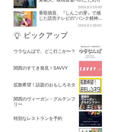
2026.8.3 19:00
香取慎吾、『しんごの芽』で感
じた読売テレビの“パンク精神…
2026.8.1 06:45
ピックアップ
ウラなんばで、どこ行こか〜？
関西のすてき発見！SAVVY
拡散希望！話題のおもしろネタ
関西のヴィーガン・グルテンフ
リー
特別なレストランを予約