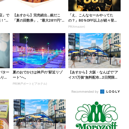
店」で
【あすから】完売続出…銀だこ
「え、こんなセールやってた
！“ハ
「夏の回数券」、“最大2811円”お
の？」80％OFF以上が続々登
得に！数量限定で
場！Amazonの本気が...
PR(Amazon)
パター
夏のおでかけは神戸の”駅近リゾ
【あすから】大阪・なんばで“ア
ありえ
ート”へ。
イス1万個”無料配布…2日間限定
で、ロッテの人気商...
PR(神戸ポートピアホテル)
Recommended by