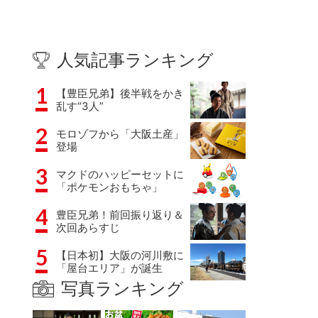
人気記事ランキング
1
【豊臣兄弟】後半戦をかき
乱す“3人”
2
モロゾフから「大阪土産」
登場
3
マクドのハッピーセットに
「ポケモンおもちゃ」
4
豊臣兄弟！前回振り返り＆
次回あらすじ
5
【日本初】大阪の河川敷に
「屋台エリア」が誕生
写真ランキング