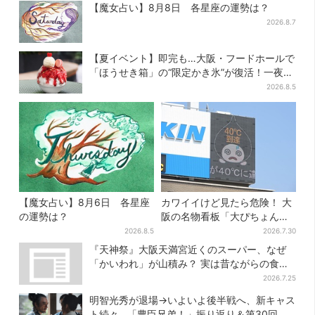
【魔女占い】8月8日 各星座の運勢は？
2026.8.7
【夏イベント】即完も…大阪・フードホールで
「ほうせき箱」の“限定かき氷”が復活！一夜限
りの盆踊りも
2026.8.5
【魔女占い】8月6日 各星座
カワイイけど見たら危険！ 大
の運勢は？
阪の名物看板「大ぴちょんく
ん」に異変、青→真っ黒に…
2026.8.5
2026.7.30
『天神祭』大阪天満宮近くのスーパー、なぜ
「かいわれ」が山積み？ 実は昔ながらの食文
化
2026.7.25
明智光秀が退場→いよいよ後半戦へ、新キャス
ト続々…「豊臣兄弟！」振り返り＆第30回あ