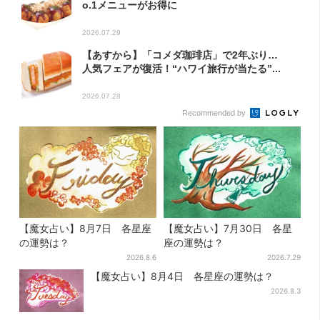
o.1メニューがお得に
2026.07.29
【あすから】「コメダ珈琲店」で2年ぶり…
人気フェアが復活！“ハワイ旅行が当たる”...
2026.07.28
Recommended by
【魔女占い】8月7日 各星座
【魔女占い】7月30日 各星
の運勢は？
座の運勢は？
2026.8.6
2026.7.29
【魔女占い】8月4日 各星座の運勢は？
2026.8.3