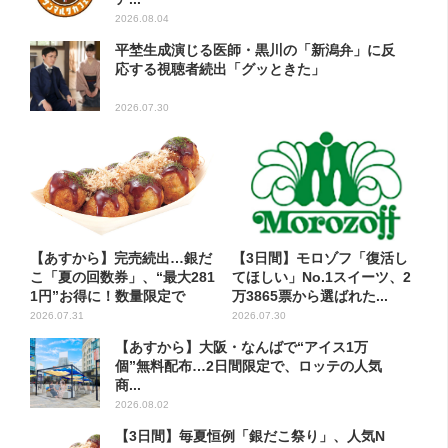
2026.08.04
平埜生成演じる医師・黒川の「新潟弁」に反
応する視聴者続出「グッときた」
2026.07.30
【あすから】完売続出…銀だ
【3日間】モロゾフ「復活し
こ「夏の回数券」、“最大281
てほしい」No.1スイーツ、2
1円”お得に！数量限定で
万3865票から選ばれた...
2026.07.31
2026.07.30
【あすから】大阪・なんばで“アイス1万
個”無料配布…2日間限定で、ロッテの人気
商...
2026.08.02
【3日間】毎夏恒例「銀だこ祭り」、人気N