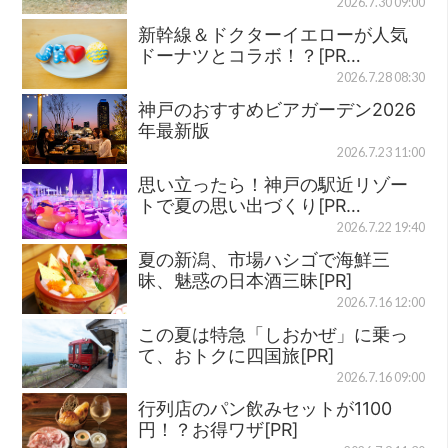
2026.7.30 09:00
新幹線＆ドクターイエローが人気
ドーナツとコラボ！？[PR…
2026.7.28 08:30
神戸のおすすめビアガーデン2026
年最新版
2026.7.23 11:00
思い立ったら！神戸の駅近リゾー
トで夏の思い出づくり[PR…
2026.7.22 19:40
夏の新潟、市場ハシゴで海鮮三
昧、魅惑の日本酒三昧[PR]
2026.7.16 12:00
この夏は特急「しおかぜ」に乗っ
て、おトクに四国旅[PR]
2026.7.16 09:00
行列店のパン飲みセットが1100
円！？お得ワザ[PR]