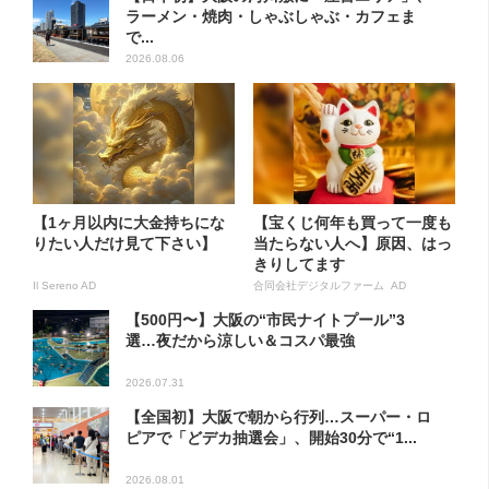
ラーメン・焼肉・しゃぶしゃぶ・カフェま
で...
2026.08.06
【1ヶ月以内に大金持ちにな
【宝くじ何年も買って一度も
りたい人だけ見て下さい】
当たらない人へ】原因、はっ
きりしてます
Il Sereno AD
合同会社デジタルファーム AD
【500円〜】大阪の“市民ナイトプール”3
選…夜だから涼しい＆コスパ最強
2026.07.31
【全国初】大阪で朝から行列…スーパー・ロ
ピアで「どデカ抽選会」、開始30分で“1...
2026.08.01