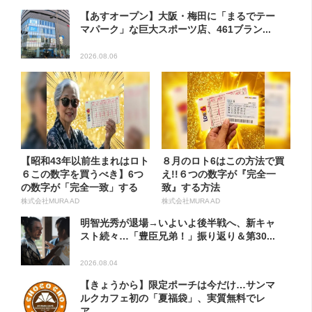
【あすオープン】大阪・梅田に「まるでテー
マパーク」な巨大スポーツ店、461ブラン...
2026.08.06
【昭和43年以前生まれはロト
８月のロト6はこの方法で買
６この数字を買うべき】6つ
え!!６つの数字が『完全一
の数字が「完全一致」する
致』する方法
方...
株式会社MURA AD
株式会社MURA AD
明智光秀が退場→いよいよ後半戦へ、新キャ
スト続々…「豊臣兄弟！」振り返り＆第30...
2026.08.04
【きょうから】限定ポーチは今だけ…サンマ
ルクカフェ初の「夏福袋」、実質無料でレ
ア...