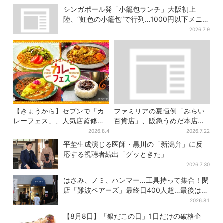
シンガポール発「小籠包ランチ」大阪初上
陸、“虹色の小籠包”で行列…1000円以下メニ
ューが充実
2026.7.9
【きょうから】セブンで「カ
ファミリアの夏恒例「みらい
レーフェス」、人気店監修メ
百貨店」、阪急うめだ本店で
ニューなど全15品！お得な割
開幕…限定グッズを大人買い
2026.8.4
2026.7.22
引キャンペーンは2週間だけ
する人続出
平埜生成演じる医師・黒川の「新潟弁」に反
応する視聴者続出「グッときた」
2026.7.30
はさみ、ノミ、ハンマー…工具持って集合！閉
店「難波ベアーズ」最終日400人超…最後は
「もう帰ってください」
2026.8.1
【8月8日】「銀だこの日」1日だけの破格企