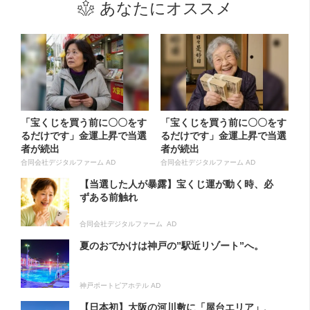
あなたにオススメ
「宝くじを買う前に〇〇をす
「宝くじを買う前に〇〇をす
るだけです」金運上昇で当選
るだけです」金運上昇で当選
者が続出
者が続出
合同会社デジタルファーム AD
合同会社デジタルファーム AD
【当選した人が暴露】宝くじ運が動く時、必
ずある前触れ
合同会社デジタルファーム AD
夏のおでかけは神戸の”駅近リゾート”へ。
神戸ポートピアホテル AD
【日本初】大阪の河川敷に「屋台エリア」、