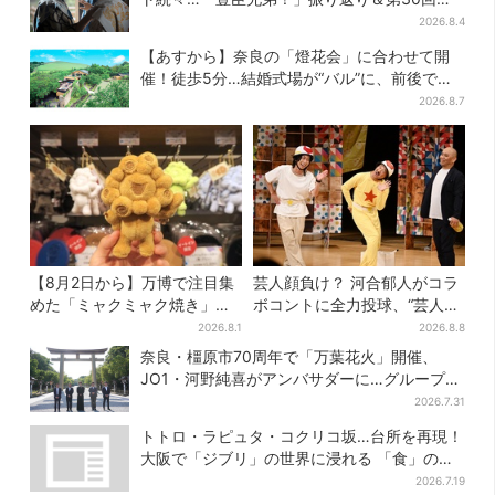
らすじ
2026.8.4
【あすから】奈良の「燈花会」に合わせて開
催！徒歩5分…結婚式場が“バル”に、前後で食
事が楽しめる
2026.8.7
【8月2日から】万博で注目集
芸人顔負け？ 河合郁人がコラ
めた「ミャクミャク焼き」初
ボコントに全力投球、“芸人も
グッズ化！大阪・梅田だけの
恥ずかしくてやらない”ギャグ
2026.8.1
2026.8.8
新商品が登場
にも挑戦
奈良・橿原市70周年で「万葉花火」開催、
JO1・河野純喜がアンバサダーに…グループ楽
曲ともシンクロ
2026.7.31
トトロ・ラピュタ・コクリコ坂…台所を再現！
大阪で「ジブリ」の世界に浸れる 「食」の展
示とは？
2026.7.19