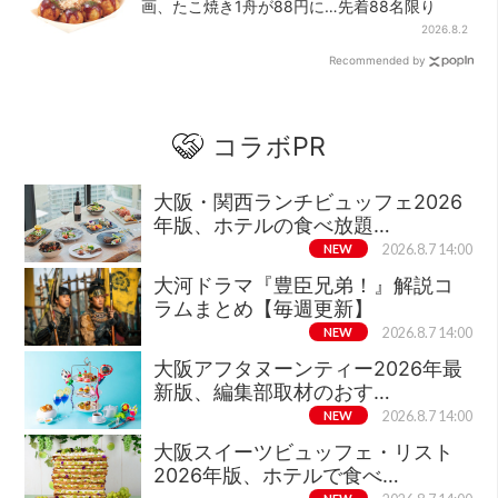
画、たこ焼き1舟が88円に…先着88名限り
2026.8.2
Recommended by
コラボPR
大阪・関西ランチビュッフェ2026
年版、ホテルの食べ放題…
NEW
2026.8.7 14:00
大河ドラマ『豊臣兄弟！』解説コ
ラムまとめ【毎週更新】
NEW
2026.8.7 14:00
大阪アフタヌーンティー2026年最
新版、編集部取材のおす…
NEW
2026.8.7 14:00
大阪スイーツビュッフェ・リスト
2026年版、ホテルで食べ…