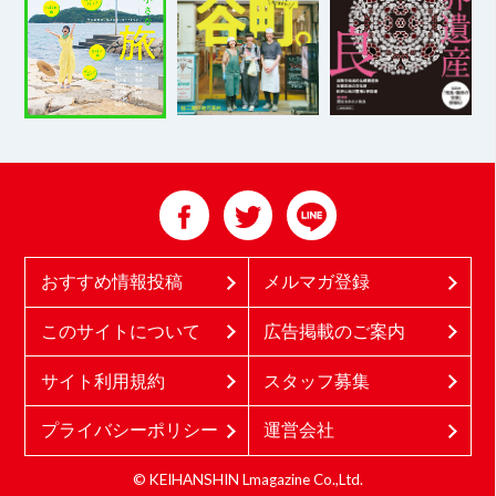
おすすめ情報投稿
メルマガ登録
このサイトについて
広告掲載のご案内
サイト利用規約
スタッフ募集
プライバシーポリシー
運営会社
© KEIHANSHIN Lmagazine Co.,Ltd.