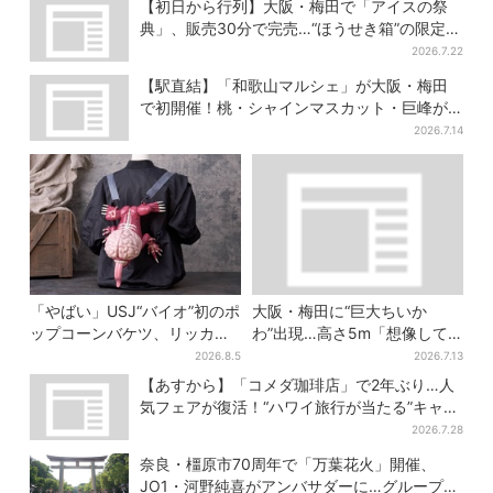
【初日から行列】大阪・梅田で「アイスの祭
典」、販売30分で完売…“ほうせき箱”の限定メ
ニューも
2026.7.22
【駅直結】「和歌山マルシェ」が大阪・梅田
で初開催！桃・シャインマスカット・巨峰が
ずらり
2026.7.14
「やばい」USJ“バイオ”初のポ
大阪・梅田に“巨大ちいか
ップコーンバケツ、リッカー
わ”出現…高さ5m「想像して
が背中に張りつく衝撃デザイ
たより結構デカい」「ちい
2026.8.5
2026.7.13
ンに騒然…フレーバーにも反
さ…くはない」
【あすから】「コメダ珈琲店」で2年ぶり…人
応
気フェアが復活！“ハワイ旅行が当たる”キャン
ペーンも
2026.7.28
奈良・橿原市70周年で「万葉花火」開催、
JO1・河野純喜がアンバサダーに…グループ楽