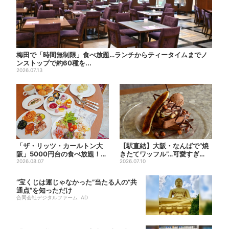
梅田で「時間無制限」食べ放題…ランチからティータイムまでノ
ンストップで約60種を...
2026.07.13
「ザ・リッツ・カールトン大
【駅直結】大阪・なんばで“焼
阪」5000円台の食べ放題！肉
きたてワッフル”…可愛すぎ
料理、スイーツ、パンまで...
2026.08.07
る“くまちゃんアイス”と一...
2026.07.10
“宝くじは運じゃなかった”当たる人の“共
通点”を知っただけ
合同会社デジタルファーム AD