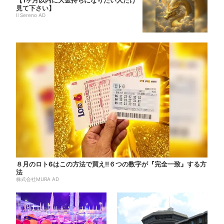
見て下さい】
Il Sereno AD
８月のロト6はこの方法で買え!!６つの数字が『完全一致』する方
法
株式会社MURA AD