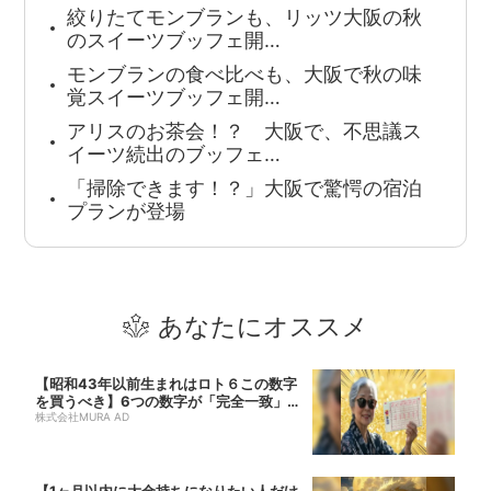
絞りたてモンブランも、リッツ大阪の秋
のスイーツブッフェ開…
モンブランの食べ比べも、大阪で秋の味
覚スイーツブッフェ開…
アリスのお茶会！？ 大阪で、不思議ス
イーツ続出のブッフェ…
「掃除できます！？」大阪で驚愕の宿泊
プランが登場
あなたにオススメ
【昭和43年以前生まれはロト６この数字
を買うべき】6つの数字が「完全一致」す
る方...
株式会社MURA AD
【1ヶ月以内に大金持ちになりたい人だけ