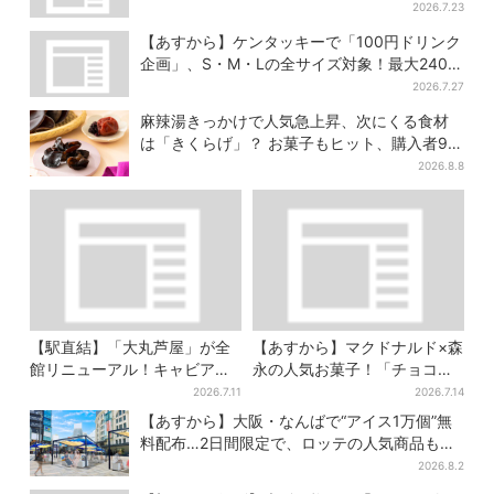
食べたい”が叶う
2026.7.23
【あすから】ケンタッキーで「100円ドリンク
企画」、S・M・Lの全サイズ対象！最大240円
お得に
2026.7.27
麻辣湯きっかけで人気急上昇、次にくる食材
は「きくらげ」？ お菓子もヒット、購入者9割
超が女性
2026.8.8
【駅直結】「大丸芦屋」が全
【あすから】マクドナルド×森
館リニューアル！キャビア・
永の人気お菓子！「チョコボ
トリュフ・紅茶…関西初グル
ール」「ミルクキャラメル」
2026.7.11
2026.7.14
メ＆焼き菓子も
があのスイーツに変身…6年ぶ
【あすから】大阪・なんばで“アイス1万個”無
り復活シェイクも
料配布…2日間限定で、ロッテの人気商品もら
える
2026.8.2