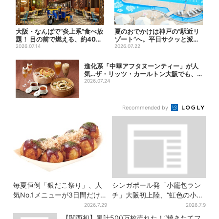
大阪・なんばで“炎上系”食べ放
夏のおでかけは神戸の”駅近リ
題！ 目の前で燃える、約40種
ゾート”へ。平日サクッと派
類のランチビュッフェ
2026.07.14
も、休日ガッツリ派も！タイ...
2026.07.22
進化系「中華アフタヌーンティー」が人
気…ザ・リッツ・カールトン大阪でも、8
月末ま...
2026.07.24
Recommended by
毎夏恒例「銀だこ祭り」、人
シンガポール発「小籠包ラン
気No.1メニューが3日間だけ
チ」大阪初上陸、“虹色の小籠
お得に
包”で行列…1000円以下メニュ
2026.7.29
2026.7.9
ーが充実
【関西初】累計500万枚売れた！“焼きたてフ