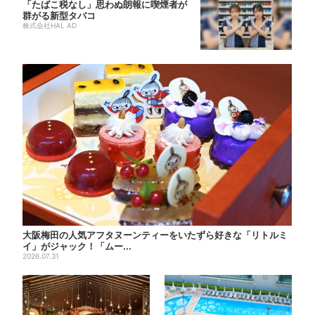
「たばこ税なし」思わぬ朗報に喫煙者が
群がる新型タバコ
株式会社HAL AD
大阪梅田の人気アフタヌーンティーをいたずら好きな「リトルミ
イ」がジャック！「ムー...
2026.07.31