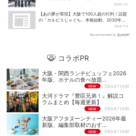
曲ともシンクロ
2026.7.31
【あの夢が実現】大阪で100人超の行列！話題
の「カルピスじゃぐち」本格始動、2030年ま
でに1000台へ
2026.7.13
Recommended by
コラボPR
大阪・関西ランチビュッフェ2026
年版、ホテルの食べ放題…
NEW
2026.8.7 14:00
大河ドラマ『豊臣兄弟！』解説コ
ラムまとめ【毎週更新】
NEW
2026.8.7 14:00
大阪アフタヌーンティー2026年最
新版、編集部取材のおす…
NEW
2026.8.7 14:00