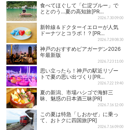
食べてほぐして「仁淀ブルー」で
ととのう…夏の高知旅[PR…
2026.7.30 09:00
新幹線＆ドクターイエローが人気
ドーナツとコラボ！？[PR…
2026.7.28 08:30
神戸のおすすめビアガーデン2026
年最新版
2026.7.23 11:00
思い立ったら！神戸の駅近リゾー
トで夏の思い出づくり[PR…
2026.7.22 19:40
夏の新潟、市場ハシゴで海鮮三
昧、魅惑の日本酒三昧[PR]
2026.7.16 12:00
この夏は特急「しおかぜ」に乗っ
て、おトクに四国旅[PR]
2026.7.16 09:00