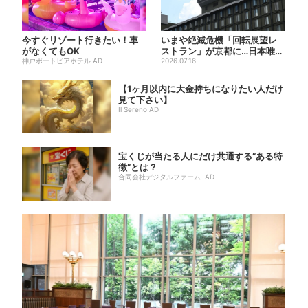
今すぐリゾート行きたい！車
いまや絶滅危機「回転展望レ
がなくてもOK
ストラン」が京都に…日本唯
神戸ポートピアホテル AD
一、57年間「回るフレン
2026.07.16
チ」...
【1ヶ月以内に大金持ちになりたい人だけ
見て下さい】
Il Sereno AD
宝くじが当たる人にだけ共通する“ある特
徴”とは？
合同会社デジタルファーム AD