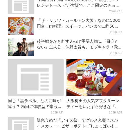
レンチトースト”が大阪で、ここ限定のチョコ
メニューも
2026.7.13
「ザ・リッツ・カールトン大阪」なのに5000
円台！肉料理、スイーツ、パンまで…約50種
類が食べ放題
2026.8.7
後半戦をかき乱す3人の“重要人物”…「目立た
ない」主人公・仲野太賀も、モブキャラ→覚醒
へ【豊臣兄弟】
2026.8.5
同じ「黒ラベル」なのに味が
大阪梅田の人気アフタヌーン
違う？ 梅田に体験型の常設
ティーをいたずら好きな「リ
店、“1人2杯まで”で0次会にも
トルミイ」がジャック！「ム
2026.7.11
2026.7.31
便利
ーミン」たちとバカンスへ
阪急うめだ「アイス祭」でグルメ充実？スパ
イスカレー・ピザ・ポテト…“しょっぱいもの