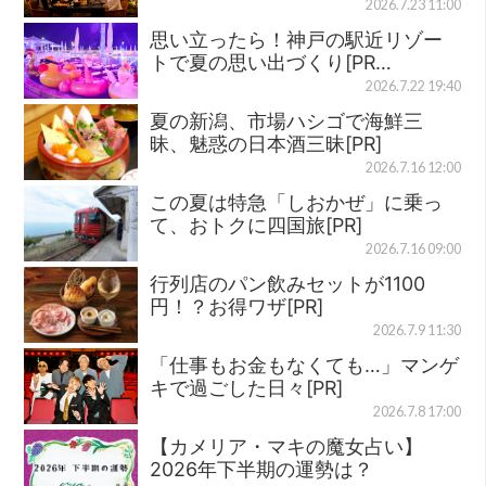
2026.7.23 11:00
思い立ったら！神戸の駅近リゾー
トで夏の思い出づくり[PR…
2026.7.22 19:40
夏の新潟、市場ハシゴで海鮮三
昧、魅惑の日本酒三昧[PR]
2026.7.16 12:00
この夏は特急「しおかぜ」に乗っ
て、おトクに四国旅[PR]
2026.7.16 09:00
行列店のパン飲みセットが1100
円！？お得ワザ[PR]
2026.7.9 11:30
「仕事もお金もなくても…」マンゲ
キで過ごした日々[PR]
2026.7.8 17:00
【カメリア・マキの魔女占い】
2026年下半期の運勢は？