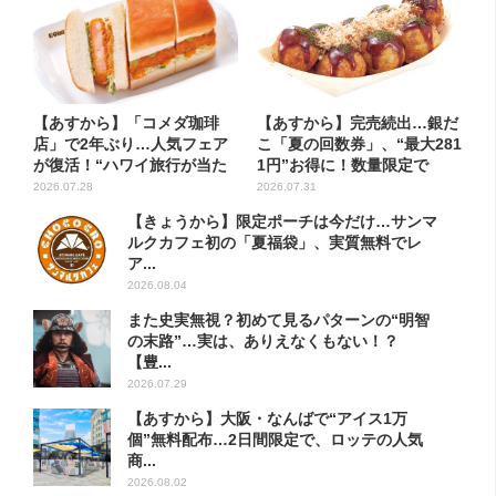
【あすから】「コメダ珈琲
【あすから】完売続出…銀だ
店」で2年ぶり…人気フェア
こ「夏の回数券」、“最大281
が復活！“ハワイ旅行が当た
1円”お得に！数量限定で
る”...
2026.07.28
2026.07.31
【きょうから】限定ポーチは今だけ…サンマ
ルクカフェ初の「夏福袋」、実質無料でレ
ア...
2026.08.04
また史実無視？初めて見るパターンの“明智
の末路”…実は、ありえなくもない！？
【豊...
2026.07.29
【あすから】大阪・なんばで“アイス1万
個”無料配布…2日間限定で、ロッテの人気
商...
2026.08.02