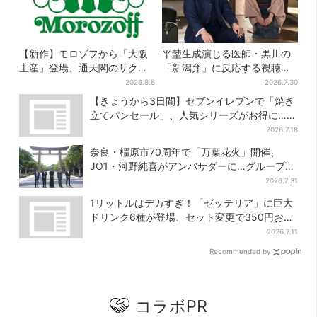
【新作】モロゾフから「大阪
平埜生成演じる医師・黒川の
土産」登場、通天閣のサクサ
「新潟弁」に反応する視聴者
クスイーツ 6カ所で順次発売
続出「グッときた」
2026.8.6
2026.7.30
【きょうから3日間】セブンイレブンで「焼き
立てパンセール」、人気シリーズがお得に…チ
ョコクッキーも対象
2026.7.18
奈良・橿原市70周年で「万葉花火」開催、
JO1・河野純喜がアンバサダーに…グループ楽
曲ともシンクロ
2026.7.31
1リットルはデカすぎ！「ゼッテリア」に巨大
ドリンク6種が登場、セット変更で350円お得
に
2026.7.11
Recommended by
コラボPR