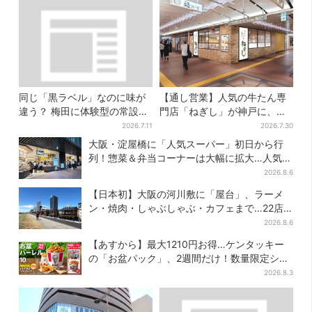
同じ「黒ラベル」なのに味が
【通し営業】人気の牛たん専
違う？ 梅田に体験型の常設
門店「ねぎし」が神戸に、
店、“1人2杯まで”で0次会にも
「想像しただけでお腹空
2026.7.11
2026.7.30
便利
く…」SNSで喜びの声
大阪・淀屋橋に「人気スーパー」初日から行
列！惣菜＆弁当コーナーは大幅に拡大…人気商
品は？
2026.8.6
【日本初】大阪の河川敷に「屋台」、ラーメ
ン・焼肉・しゃぶしゃぶ・カフェまで…22店
舗がオープン
2026.8.6
【あすから】最大1210円お得…ケンタッキー
の「お盆パック」、2週間だけ！数量限定シー
ル付き
2026.8.3