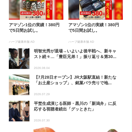
アマゾン1位の実績！380円
アマゾン1位の実績！380円
で5日間お試し。
で5日間お試し。
ハーブ健康本舗 AD
ハーブ健康本舗 AD
明智光秀が退場→いよいよ後半戦へ、新キャ
スト続々…「豊臣兄弟！」振り返り＆第30...
2026.08.04
【7月28日オープン】JR大阪駅直結！新たな
「お土産ショップ」、銘菓バラ売りで地...
2026.07.29
平埜生成演じる医師・黒川の「新潟弁」に反
応する視聴者続出「グッときた」
2026.07.30