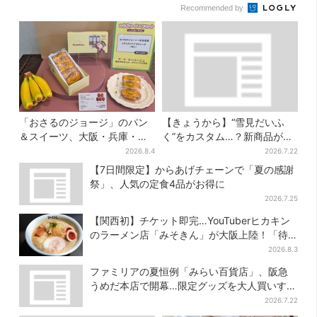
Recommended by
「おさるのジョージ」のパン
【きょうから】“雪見だいふ
＆スイーツ、大阪・兵庫・京
く”をカスタム…？新商品が初
都限定で【きょうから】発売
登場！阪急うめだ「アイスフ
2026.8.4
2026.7.22
スタート
ェス」で6日間だけ
【7日間限定】からあげチェーンで「夏の感謝
祭」、人気の定食4品がお得に
2026.7.25
【関西初】チケット即完…YouTuberヒカキン
のラーメン店「みそきん」が大阪上陸！「待
ってました」と話題
2026.8.3
ファミリアの夏恒例「みらい百貨店」、阪急
うめだ本店で開幕…限定グッズを大人買いする
人続出
2026.7.22