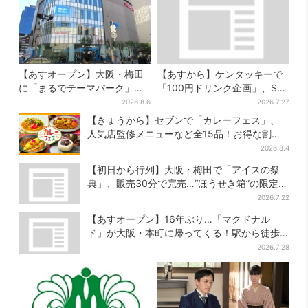
【あすオープン】大阪・梅田
【あすから】ケンタッキーで
に「まるでテーマパーク」な
「100円ドリンク企画」、S・
巨大スポーツ店、461ブラン
M・Lの全サイズ対象！最大
2026.8.6
2026.7.27
ド集結！ 6フロアをまとめて
240円お得に
【きょうから】セブンで「カレーフェス」、
紹介
人気店監修メニューなど全15品！お得な割引
キャンペーンは2週間だけ
2026.8.4
【初日から行列】大阪・梅田で「アイスの祭
典」、販売30分で完売…“ほうせき箱”の限定メ
ニューも
2026.7.22
【あすオープン】16年ぶり…「マクドナル
ド」が大阪・本町に帰ってくる！駅から徒歩1
分＆23時まで
2026.7.28