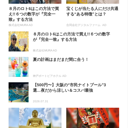
８月のロト6はこの方法で買
宝くじが当たる人にだけ共通
え!!６つの数字が『完全一
する“ある特徴”とは？
致』する方法
株式会社MURA AD
合同会社デジタルファーム AD
８月のロト6はこの方法で買え!!６つの数字
が『完全一致』する方法
株式会社MURA AD
夏の計画はまだまだ間に合う！
神戸ポートピアホテル AD
【500円〜】大阪の“市民ナイトプール”3
選…夜だから涼しい＆コスパ最強
2026.07.31