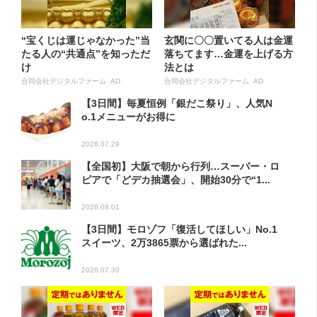
“宝くじは運じゃなかった”当
玄関に〇〇置いてる人は金運
たる人の“共通点”を知っただ
落ちてます…金運を上げる方
け
法とは
合同会社デジタルファーム AD
合同会社デジタルファーム AD
【3日間】毎夏恒例「銀だこ祭り」、人気N
o.1メニューがお得に
2026.07.29
【全国初】大阪で朝から行列…スーパー・ロ
ピアで「どデカ抽選会」、開始30分で“1...
2026.08.01
【3日間】モロゾフ「復活してほしい」No.1
スイーツ、2万3865票から選ばれた...
2026.07.30