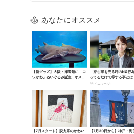
あなたにオススメ
【新グッズ】大阪・海遊館に「コ
「持ち家を売る時のNG行
ワかわ」ぬいぐるみ誕生…オスと
ってるだけで得する事とは
メスどこが違う？ 飼...
PR(イエウール)
【7月スタート】脱力系のかわい
【7月30日から】神戸・海