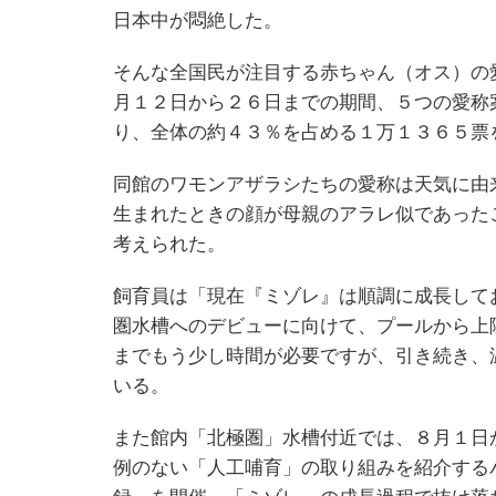
日本中が悶絶した。
そんな全国民が注目する赤ちゃん（オス）の
月１２日から２６日までの期間、５つの愛称
り、全体の約４３％を占める１万１３６５票
同館のワモンアザラシたちの愛称は天気に由
生まれたときの顔が母親のアラレ似であった
考えられた。
飼育員は「現在『ミゾレ』は順調に成長して
圏水槽へのデビューに向けて、プールから上
までもう少し時間が必要ですが、引き続き、
いる。
また館内「北極圏」水槽付近では、８月１日
例のない「人工哺育」の取り組みを紹介する