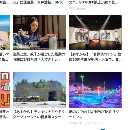
6施設
ム』に遠藤憲一＆井浦新、SNS期
の？」80％OFF以上が続々登
待の声「キャスティ...
場！Amazonの本気が...
PR(Amazon)
沿いマ
直美と文、親子が過ごした最期の
【あすから】「名探偵コナン」放
こ飯」
時間にSNS号泣「大泣きした」
送30周年展が聖地・大阪で、貴
重な資料＆歴代の名台...
日変わ
【あすから】デンキウナギやドク
夏のおでかけは神戸の”駅近リゾ
見逃せ
ターフィッシュの新展示スター
ート”へ。
ト、神戸の都市型水族館...
PR(神戸ポートピアホテル)