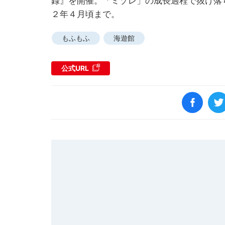
録』を開催。「ミゾレ」の成長過程で抜け落
２年４月頃まで。
もふもふ
海遊館
公式URL