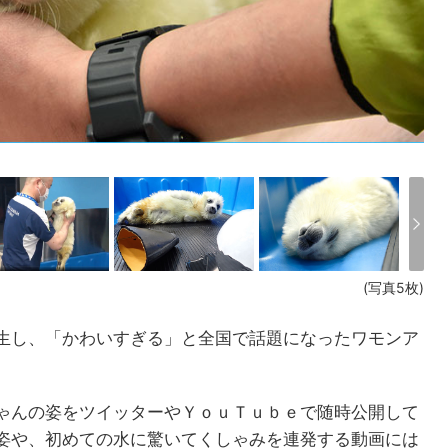
(写真5枚)
生し、「かわいすぎる」と全国で話題になったワモンア
ゃんの姿をツイッターやＹｏｕＴｕｂｅで随時公開して
姿や、初めての水に驚いてくしゃみを連発する動画には