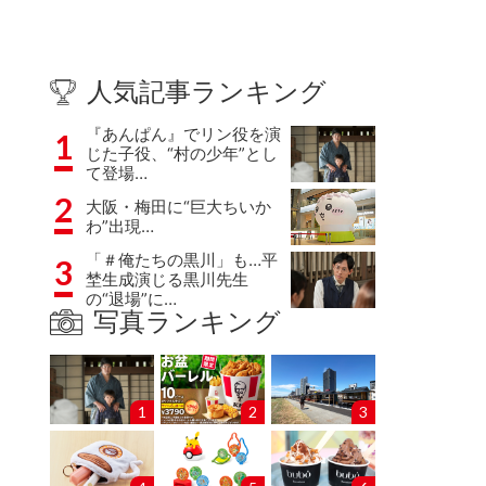
人気記事ランキング
『あんぱん』でリン役を演
1
じた子役、“村の少年”とし
て登場…
2
大阪・梅田に“巨大ちいか
わ”出現…
「＃俺たちの黒川」も…平
3
埜生成演じる黒川先生
の“退場”に…
写真ランキング
1
2
3