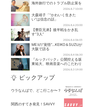
海外旅行でのトラブル防止策を
2026.8.7 10:00
大森靖子「“かわいく生きた
い”は信念の話」
2026.8.6 20:00
【豊臣兄弟】後半戦をかき乱
す“3人”
2026.8.6 06:05
ME:Iの“覚悟”…KEIKO＆SUZUが
大阪で語る
2026.8.4 06:30
『ルックバック』公開控える坂
東祐大、映画音楽へのこだわり
2026.8.3 19:00
ピックアップ
ウラなんばで、どこ行こか〜？
関西のすてき発見！SAVVY