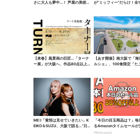
さに大人も夢中…！ 芦屋の美術館
が“ミッフィー”だらけ！全1
で「チェコ絵本」展...
でパン、スイーツ、...
【来春】風景画の巨匠…「ターナ
【あす開催】南大阪で「海
ー展」が大阪へ、作品80点以上
ルシェ」、100食限定「た
がロンドンから集結
のふるまい＆キッズ...
ME:I「覚悟は見せていきたい」K
「今日の目玉商品は？」毎
EIKO＆SUZU、大阪で語る…“日
るAmazonタイムセールが
プ女子”か...
ない
PR(Amazon)