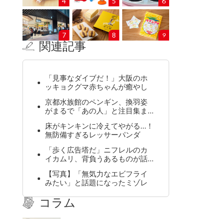
4
5
6
7
8
9
関連記事
「見事なダイブだ！」大阪のホ
ッキョクグマ赤ちゃんが癒やし
京都水族館のペンギン、換羽姿
がまるで「あの人」と注目集ま…
床がキンキンに冷えてやがる…！
無防備すぎるレッサーパンダ
「歩く広告塔だ」ニフレルのカ
イカムリ、背負うあるものが話…
【写真】「無気力なエビフライ
みたい」と話題になったミゾレ
コラム