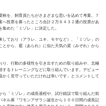
愛称を、飼育員たちがさまざまな思いを込めて考案。７
案へ投票を募ったところ合計２万６４３２通の投票があ
を集めた「ミゾレ」に決定した。
来しており（アラレ、ユキ、モヤなど）、「ミゾレ」の
ことから、霰（あられ）に似た天気の霙（みぞれ）から
おり、行動の多様性を引き出すための取り組みや、北極
陸するトレーニングなどに取り組んでいます。デビュー
温かく見守っていただければ幸いです」とコメントして
から「ミゾレ」の成長過程や、試行錯誤で取り組んだ前
パネル展『ワモンアザラシ誕生から１００日間の成長記