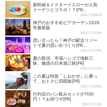
新幹線＆ドクターイエローが人気
ドーナツとコラボ！？[PR…
2026.7.28 08:30
神戸のおすすめビアガーデン2026
年最新版
2026.7.23 11:00
思い立ったら！神戸の駅近リゾー
トで夏の思い出づくり[PR…
2026.7.22 19:40
夏の新潟、市場ハシゴで海鮮三
昧、魅惑の日本酒三昧[PR]
2026.7.16 12:00
この夏は特急「しおかぜ」に乗っ
て、おトクに四国旅[PR]
2026.7.16 09:00
行列店のパン飲みセットが1100
円！？お得ワザ[PR]
2026.7.9 11:30