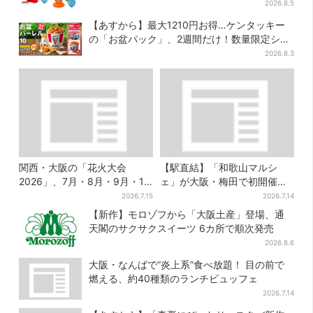
かしい」と喜びの声
2026.8.5
【あすから】最大1210円お得…ケンタッキー
の「お盆パック」、2週間だけ！数量限定シー
ル付き
2026.8.3
関西・大阪の「花火大会
【駅直結】「和歌山マルシ
2026」、7月・8月・9月・10
ェ」が大阪・梅田で初開催！
月開催まとめ
桃・シャインマスカット・巨
2026.7.15
2026.7.14
峰がずらり
【新作】モロゾフから「大阪土産」登場、通
天閣のサクサクスイーツ 6カ所で順次発売
2026.8.6
大阪・なんばで“炎上系”食べ放題！ 目の前で
燃える、約40種類のランチビュッフェ
2026.7.14