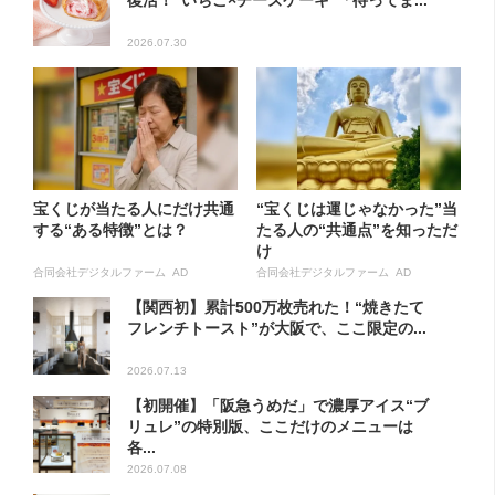
復活！“いちご×チーズケーキ”「待ってま...
2026.07.30
宝くじが当たる人にだけ共通
“宝くじは運じゃなかった”当
する“ある特徴”とは？
たる人の“共通点”を知っただ
け
合同会社デジタルファーム AD
合同会社デジタルファーム AD
【関西初】累計500万枚売れた！“焼きたて
フレンチトースト”が大阪で、ここ限定の...
2026.07.13
【初開催】「阪急うめだ」で濃厚アイス“ブ
リュレ”の特別版、ここだけのメニューは
各...
2026.07.08