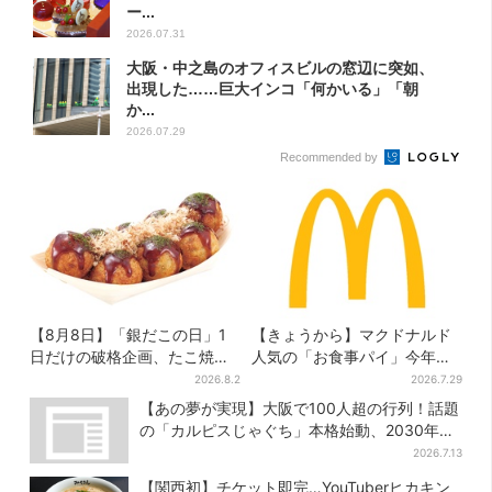
ー...
2026.07.31
大阪・中之島のオフィスビルの窓辺に突如、
出現した……巨大インコ「何かいる」「朝
か...
2026.07.29
Recommended by
【8月8日】「銀だこの日」1
【きょうから】マクドナルド
日だけの破格企画、たこ焼き1
人気の「お食事パイ」今年も
舟が88円に…先着88名限り
登場、熱々とろ～り夏限定メ
2026.8.2
2026.7.29
ニュー
【あの夢が実現】大阪で100人超の行列！話題
の「カルピスじゃぐち」本格始動、2030年ま
でに1000台へ
2026.7.13
【関西初】チケット即完…YouTuberヒカキン