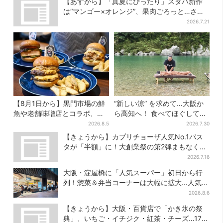
【あすから】「真夏にぴったり」スタバ新作
は“マンゴー×オレンジ”、果肉ごろっと…さっ
ぱり3種が登場
2026.7.21
【8月1日から】黒門市場の鮮
“新しい涼” を求めて…大阪か
魚や老舗味噌店とコラボ、大
ら高知へ！ 食べてほぐして
阪・なんばのホテルで“地域密
「仁淀ブルー」でととのう体
2026.8.5
2026.7.30
着”の限定バーガー
験旅【2026夏最新版】
【きょうから】カプリチョーザ人気No.1パス
タが「半額」に！大創業祭の第2弾まもなくス
タート
2026.7.16
大阪・淀屋橋に「人気スーパー」初日から行
列！惣菜＆弁当コーナーは大幅に拡大…人気商
品は？
2026.8.6
【きょうから】大阪・百貨店で「かき氷の祭
典」、いちご・イチジク・紅茶・チーズ…17店