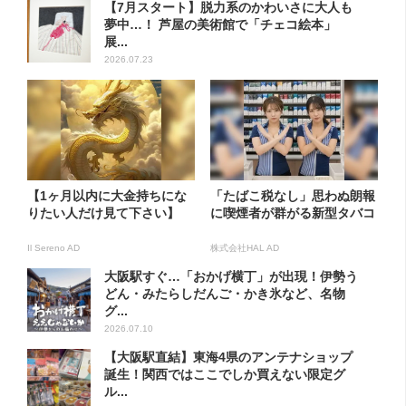
【7月スタート】脱力系のかわいさに大人も
夢中…！ 芦屋の美術館で「チェコ絵本」
展...
2026.07.23
【1ヶ月以内に大金持ちにな
「たばこ税なし」思わぬ朗報
りたい人だけ見て下さい】
に喫煙者が群がる新型タバコ
Il Sereno AD
株式会社HAL AD
大阪駅すぐ…「おかげ横丁」が出現！伊勢う
どん・みたらしだんご・かき氷など、名物
グ...
2026.07.10
【大阪駅直結】東海4県のアンテナショップ
誕生！関西ではここでしか買えない限定グ
ル...