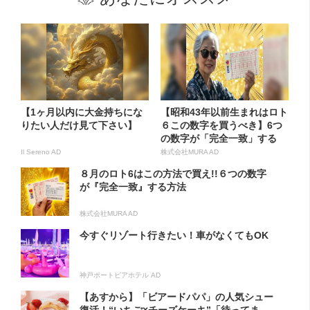
【1ヶ月以内に大金持ちにな
【昭和43年以前生まれはロト
りたい人だけ見て下さい】
６この数字を買うべき】6つ
の数字が「完全一致」する
方...
Il Sereno AD
株式会社MURA AD
８月のロト6はこの方法で買え!!６つの数字
が『完全一致』する方法
株式会社MURA AD
今すぐリゾート行きたい！車がなくてもOK
神戸ポートピアホテル AD
【あすから】「ビアードパパ」の人気シュー