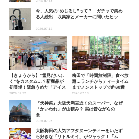
2026.07.14
今、人気の“めじるし”って？ ガチャで集め
る人続出…収集家とメーカーに聞いたヒッ...
2026.07.12
【きょうから】“雪見だいふ
梅田で「時間無制限」食べ放
く”をカスタム…？新商品が
題…ランチからティータイム
初登場！阪急うめだ「アイス
までノンストップで約60種
フ...
を...
2026.07.22
2026.07.13
『天神祭』大阪天満宮近くのスーパー、なぜ
「かいわれ」が山積み？ 実は昔ながらの
食...
2026.07.25
大阪梅田の人気アフタヌーンティーをいたず
ら好きな「リトルミイ」がジャック！「ム