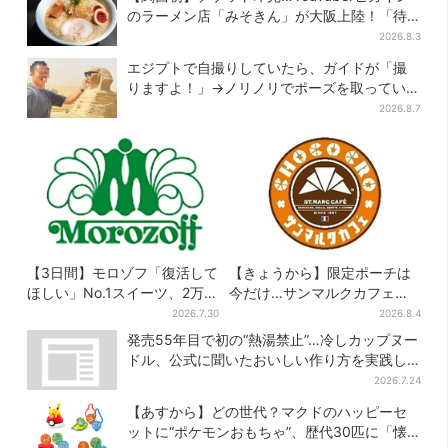
のラーメン店「みそきん」が大阪上陸！「待
ってました」と話題
2026.8.3
エジプトで自撮りしていたら、ガイドが「撮
りますよ！」→ノリノリでポーズを取っていた
ら…… 海外旅行でのトラブル防止策を
2026.8.7
【3日間】モロゾフ「復活して
【きょうから】限定ポーチは
ほしい」No.1スイーツ、2万
今だけ…サンマルクカフェ初
3865票から選ばれた名作を限
の「夏福袋」、実質無料でレ
2026.7.30
2026.8.4
定販売
アグッズが手に入る
発売55年目で初の“熱湯禁止”…冷しカップヌー
ドル、公式に聞いたおいしい作り方を実践し
てみた
2026.7.24
【あすから】どの世代？マクドのハッピーセ
ットに“ポケモンおもちゃ”、歴代30匹に「懐