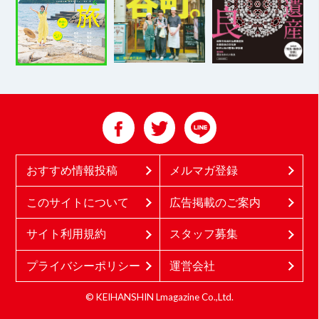
おすすめ情報投稿
メルマガ登録
このサイトについて
広告掲載のご案内
サイト利用規約
スタッフ募集
プライバシーポリシー
運営会社
© KEIHANSHIN Lmagazine Co.,Ltd.