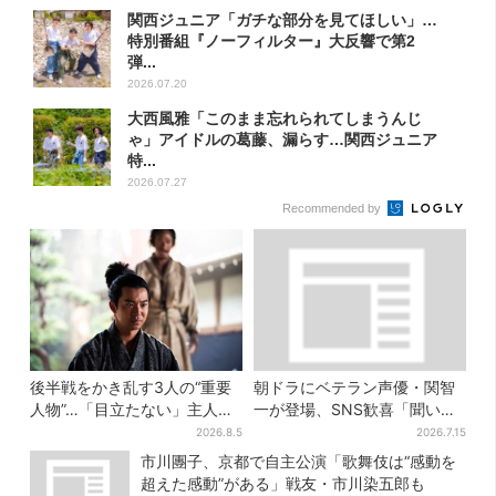
関西ジュニア「ガチな部分を見てほしい」…
特別番組『ノーフィルター』大反響で第2
弾...
2026.07.20
大西風雅「このまま忘れられてしまうんじ
ゃ」アイドルの葛藤、漏らす…関西ジュニア
特...
2026.07.27
Recommended by
後半戦をかき乱す3人の“重要
朝ドラにベテラン声優・関智
人物”…「目立たない」主人
一が登場、SNS歓喜「聞いた
公・仲野太賀も、モブキャラ
ことある声がすると思った
2026.8.5
2026.7.15
→覚醒へ【豊臣兄弟】
ら！」
市川團子、京都で自主公演「歌舞伎は“感動を
超えた感動”がある」戦友・市川染五郎も