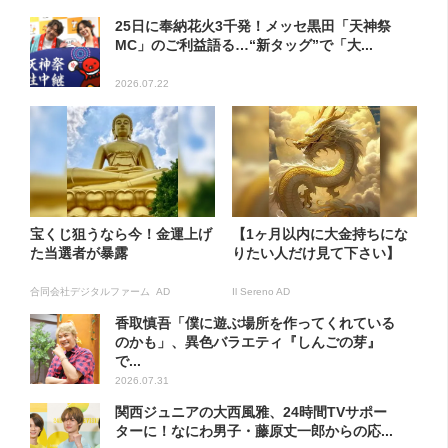
25日に奉納花火3千発！メッセ黒田「天神祭
MC」のご利益語る…“新タッグ”で「大...
2026.07.22
宝くじ狙うなら今！金運上げ
【1ヶ月以内に大金持ちにな
た当選者が暴露
りたい人だけ見て下さい】
合同会社デジタルファーム AD
Il Sereno AD
香取慎吾「僕に遊ぶ場所を作ってくれている
のかも」、異色バラエティ『しんごの芽』
で...
2026.07.31
関西ジュニアの大西風雅、24時間TVサポー
ターに！なにわ男子・藤原丈一郎からの応...