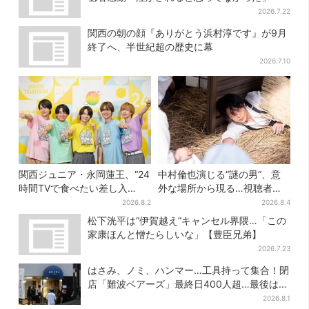
2026.7.22
関西の朝の顔『ありがとう浜村淳です』が9月
終了へ、半世紀超の歴史に幕
2026.7.10
関西ジュニア・永岡蓮王、“24
中村倫也演じる“謎の男”、意
時間TVで食べたい差し入
外な場所から現る…視聴者歓
れ”は？「キッチンカーが良い
喜「こんな登場シーンとは」
2026.8.2
2026.8.4
です！」会場沸く
松下洸平は“伊賀越え”キャンセル界隈…「この
家康ほんと憎たらしいな」【豊臣兄弟】
2026.7.23
はさみ、ノミ、ハンマー…工具持って集合！閉
店「難波ベアーズ」最終日400人超…最後は
「もう帰ってください」
2026.8.1