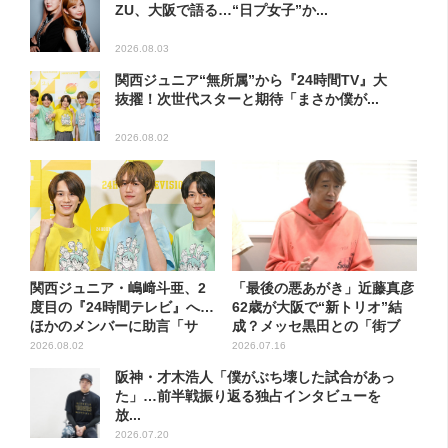
ZU、大阪で語る…“日プ女子”か...
2026.08.03
関西ジュニア“無所属”から『24時間TV』大
抜擢！次世代スターと期待「まさか僕が...
2026.08.02
関西ジュニア・嶋﨑斗亜、2
「最後の悪あがき」近藤真彦
度目の『24時間テレビ』へ…
62歳が大阪で“新トリオ”結
ほかのメンバーに助言「サ
成？メッセ黒田との「街ブ
ポ...
ラ...
2026.08.02
2026.07.16
阪神・才木浩人「僕がぶち壊した試合があっ
た」…前半戦振り返る独占インタビューを
放...
2026.07.20