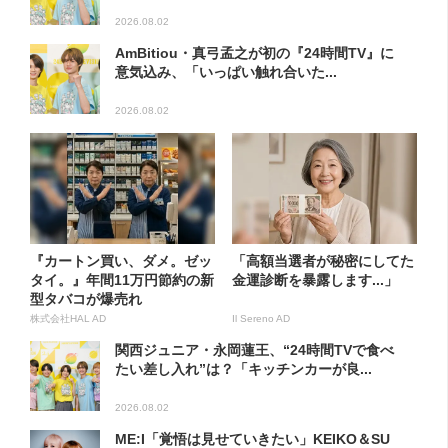
2026.08.02
AmBitiou・真弓孟之が初の『24時間TV』に
意気込み、「いっぱい触れ合いた...
2026.08.02
『カートン買い、ダメ。ゼッ
「高額当選者が秘密にしてた
タイ。』年間11万円節約の新
金運診断を暴露します...」
型タバコが爆売れ
株式会社HAL AD
Il Sereno AD
関西ジュニア・永岡蓮王、“24時間TVで食べ
たい差し入れ”は？「キッチンカーが良...
2026.08.02
ME:I「覚悟は見せていきたい」KEIKO＆SU