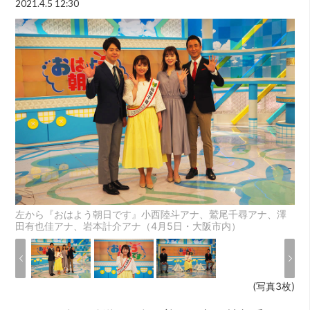
2021.4.5 12:30
左から『おはよう朝日です』小西陸斗アナ、鷲尾千尋アナ、澤
田有也佳アナ、岩本計介アナ（4月5日・大阪市内）
(写真3枚)