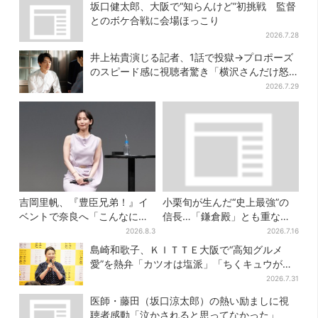
坂口健太郎、大阪で“知らんけど”初挑戦 監督
とのボケ合戦に会場ほっこり
2026.7.28
井上祐貴演じる記者、1話で投獄→プロポーズ
のスピード感に視聴者驚き「横沢さんだけ怒
涛すぎる」
2026.7.29
吉岡里帆、『豊臣兄弟！』イ
小栗旬が生んだ“史上最強”の
ベントで奈良へ「こんなに楽
信長…「鎌倉殿」とも重な
しんでもらえてうれしい」
る、にじむ悲しみが“名人
2026.8.3
2026.7.16
芸”【豊臣兄弟】
島崎和歌子、ＫＩＴＴＥ大阪で“高知グルメ
愛”を熱弁「カツオは塩派」「ちくキュウがお
つまみ」
2026.7.31
医師・藤田（坂口涼太郎）の熱い励ましに視
聴者感動「泣かされると思ってなかった」