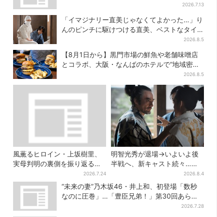
2026.7.13
「イマジナリー直美じゃなくてよかった…」り
んのピンチに駆けつける直美、ベストなタイ
ミングに視聴者歓喜
2026.8.5
【8月1日から】黒門市場の鮮魚や老舗味噌店
とコラボ、大阪・なんばのホテルで“地域密
着”の限定バーガー
2026.8.5
風薫るヒロイン・上坂樹里、
明智光秀が退場→いよいよ後
実母判明の裏側を振り返る
半戦へ、新キャスト続々…
「どういうこと？って」
「豊臣兄弟！」振り返り＆第
2026.7.24
2026.8.4
30回あらすじ
“未来の妻”乃木坂46・井上和、初登場「数秒
なのに圧巻」…「豊臣兄弟！」第30回あらす
じ・清須会議
2026.7.28