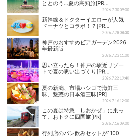
ととのう…夏の高知旅[PR…
2026.7.30 09:00
新幹線＆ドクターイエローが人気
ドーナツとコラボ！？[PR…
2026.7.28 08:30
神戸のおすすめビアガーデン2026
年最新版
2026.7.23 11:00
思い立ったら！神戸の駅近リゾー
トで夏の思い出づくり[PR…
2026.7.22 19:40
夏の新潟、市場ハシゴで海鮮三
昧、魅惑の日本酒三昧[PR]
2026.7.16 12:00
この夏は特急「しおかぜ」に乗っ
て、おトクに四国旅[PR]
2026.7.16 09:00
行列店のパン飲みセットが1100