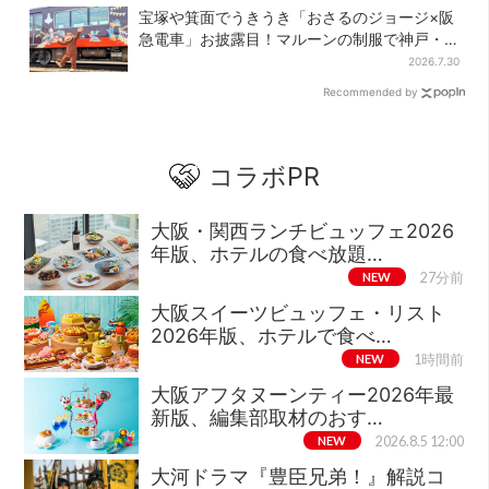
宝塚や箕面でうきうき「おさるのジョージ×阪
急電車」お披露目！マルーンの制服で神戸・
宝塚・京都各線に添乗
2026.7.30
Recommended by
コラボPR
大阪・関西ランチビュッフェ2026
年版、ホテルの食べ放題…
NEW
27分前
大阪スイーツビュッフェ・リスト
2026年版、ホテルで食べ…
NEW
1時間前
大阪アフタヌーンティー2026年最
新版、編集部取材のおす…
NEW
2026.8.5 12:00
大河ドラマ『豊臣兄弟！』解説コ