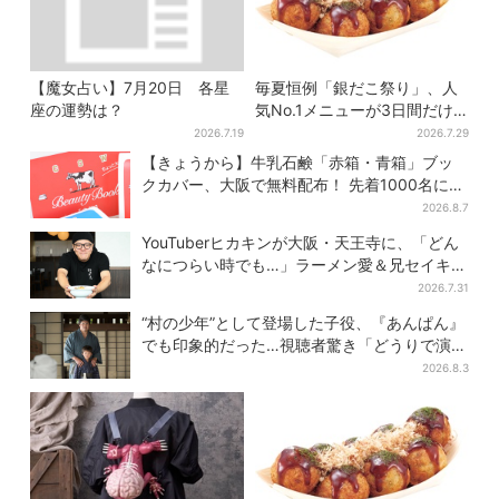
【魔女占い】7月20日 各星
毎夏恒例「銀だこ祭り」、人
座の運勢は？
気No.1メニューが3日間だけ
お得に
2026.7.19
2026.7.29
【きょうから】牛乳石鹸「赤箱・青箱」ブッ
クカバー、大阪で無料配布！ 先着1000名に
「牛のカード」も
2026.8.7
YouTuberヒカキンが大阪・天王寺に、「どん
なにつらい時でも…」ラーメン愛＆兄セイキン
との思い出を語る
2026.7.31
“村の少年”として登場した子役、『あんぱん』
でも印象的だった…視聴者驚き「どうりで演技
上手だと」
2026.8.3