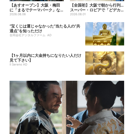
【あすオープン】大阪・梅田
【全国初】大阪で朝から行列…
に「まるでテーマパーク」な
スーパー・ロピアで「どデカ
巨大スポーツ店、461ブラン...
2026.08.06
抽選会」、開始30分で“1...
2026.08.01
“宝くじは運じゃなかった”当たる人の“共
通点”を知っただけ
合同会社デジタルファーム AD
【1ヶ月以内に大金持ちになりたい人だけ
見て下さい】
Il Sereno AD