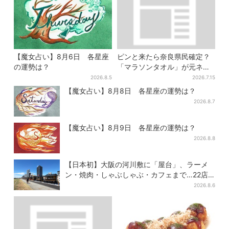
【魔女占い】8月6日 各星座
ピンと来たら奈良県民確定？
の運勢は？
「マラソンタオル」が元ネタ
の汗取りインナー、販売数5万
2026.8.5
2026.7.15
枚突破
【魔女占い】8月8日 各星座の運勢は？
2026.8.7
【魔女占い】8月9日 各星座の運勢は？
2026.8.8
【日本初】大阪の河川敷に「屋台」、ラーメ
ン・焼肉・しゃぶしゃぶ・カフェまで…22店
舗がオープン
2026.8.6