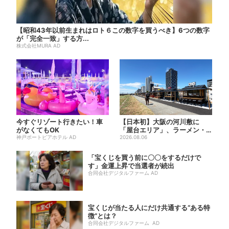
【昭和43年以前生まれはロト６この数字を買うべき】6つの数字
が「完全一致」する方...
株式会社MURA AD
今すぐリゾート行きたい！車
【日本初】大阪の河川敷に
がなくてもOK
「屋台エリア」、ラーメン・
神戸ポートピアホテル AD
焼肉・しゃぶしゃぶ・カフェ
2026.08.06
まで...
「宝くじを買う前に〇〇をするだけで
す」金運上昇で当選者が続出
合同会社デジタルファーム AD
宝くじが当たる人にだけ共通する“ある特
徴”とは？
合同会社デジタルファーム AD