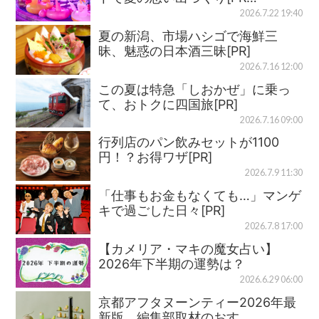
2026.7.22 19:40
夏の新潟、市場ハシゴで海鮮三
昧、魅惑の日本酒三昧[PR]
2026.7.16 12:00
この夏は特急「しおかぜ」に乗っ
て、おトクに四国旅[PR]
2026.7.16 09:00
行列店のパン飲みセットが1100
円！？お得ワザ[PR]
2026.7.9 11:30
「仕事もお金もなくても…」マンゲ
キで過ごした日々[PR]
2026.7.8 17:00
【カメリア・マキの魔女占い】
2026年下半期の運勢は？
2026.6.29 06:00
京都アフタヌーンティー2026年最
新版、編集部取材のおす…