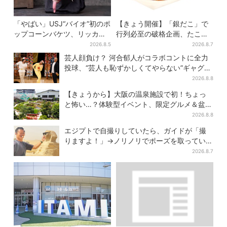
「やばい」USJ“バイオ”初のポ
【きょう開催】「銀だこ」で
ップコーンバケツ、リッカー
行列必至の破格企画、たこ焼
が背中に張りつく衝撃デザイ
き1舟が88円に「今年こそ…」
2026.8.5
2026.8.7
ンに騒然…フレーバーにも反
芸人顔負け？ 河合郁人がコラボコントに全力
応
投球、“芸人も恥ずかしくてやらない”ギャグに
も挑戦
2026.8.8
【きょうから】大阪の温泉施設で初！ちょっ
と怖い…？体験型イベント、限定グルメ＆盆踊
りも
2026.8.8
エジプトで自撮りしていたら、ガイドが「撮
りますよ！」→ノリノリでポーズを取っていた
ら…… 海外旅行でのトラブル防止策を
2026.8.7