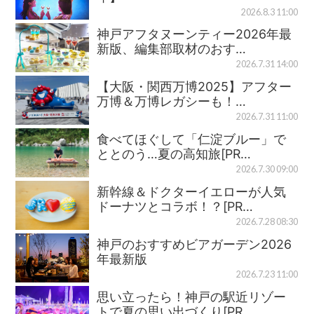
2026.8.3 11:00
神戸アフタヌーンティー2026年最
新版、編集部取材のおす…
2026.7.31 14:00
【大阪・関西万博2025】アフター
万博＆万博レガシーも！…
2026.7.31 11:00
食べてほぐして「仁淀ブルー」で
ととのう…夏の高知旅[PR…
2026.7.30 09:00
新幹線＆ドクターイエローが人気
ドーナツとコラボ！？[PR…
2026.7.28 08:30
神戸のおすすめビアガーデン2026
年最新版
2026.7.23 11:00
思い立ったら！神戸の駅近リゾー
トで夏の思い出づくり[PR…