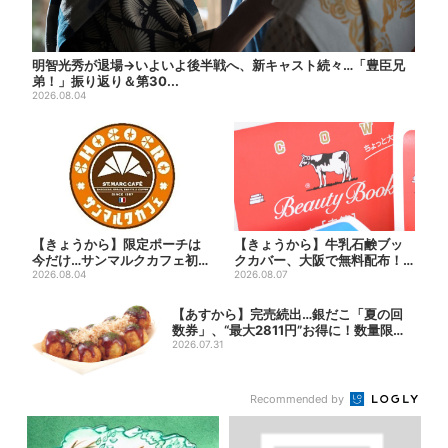
明智光秀が退場→いよいよ後半戦へ、新キャスト続々…「豊臣兄
弟！」振り返り＆第30...
2026.08.04
【きょうから】限定ポーチは
【きょうから】牛乳石鹸ブッ
今だけ…サンマルクカフェ初の
クカバー、大阪で無料配布！
「夏福袋」、実質無料でレア...
2026.08.04
先着1000名に「牛のカー...
2026.08.07
【あすから】完売続出…銀だこ「夏の回
数券」、“最大2811円”お得に！数量限定
で
2026.07.31
Recommended by