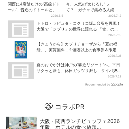
関西に4店舗だけの“高級ドト
今、人気の“めじるし”っ
ール”…普通のドトールと、何
て？ ガチャで集める人続
が違う？コーヒーは約2倍の
出…収集家とメーカーに聞い
2026.8.5
2026.7.12
600円
たヒットの背景
トトロ・ラピュタ・コクリコ坂…台所を再現！
大阪で「ジブリ」の世界に浸れる 「食」の展
示とは？
2026.7.19
【きょうから】カプリチョーザから「夏の福
袋」、実質無料…？値段以上の食事券＆限定ア
イテム付き
2026.7.31
夏のおでかけは神戸の”駅近リゾート”へ。平日
サクッと派も、休日ガッツリ派も！タイパ抜
群、約20種の楽しみ方
2026.7.22
Recommended by
コラボPR
大阪・関西ランチビュッフェ2026
年版、ホテルの食べ放題…