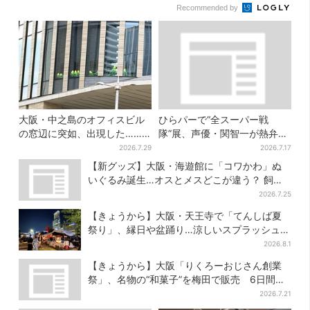
Recommended by
大阪・中之島のオフィスビル
ひらパーで“全スーパー戦
の窓辺に突如、出現した……
隊”展、声優・関智一が熱弁
巨大インコ「何かいる」「朝
「今、大阪に全戦力が集中し
2026.7.29
2026.7.17
からビビった」、その正体と
ております」
【新グッズ】大阪・海遊館に「コワかわ」ぬ
は？
いぐるみ誕生…オスとメスどこが違う？ 飼育
員監修でリアルに再現
2026.7.25
【きょうから】大阪・天王寺で「てんしば夏
祭り」、縁日や盆踊り…涼しいスプラッシュタ
イムも！2日間だけ
2026.8.1
【きょうから】大阪「りくろーおじさん創業
祭」、名物の“和菓子”を梅田で販売 6日間限
定でお得に
2026.7.21