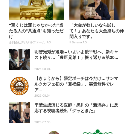
“宝くじは運じゃなかった”当
「大金が欲しいなら試し
たる人の“共通点”を知っただ
て！」あなたも大金持ちの仲
け
間入りです。
合同会社デジタルファーム AD
Il Sereno AD
明智光秀が退場→いよいよ後半戦へ、新キャ
スト続々…「豊臣兄弟！」振り返り＆第30...
2026.08.04
【きょうから】限定ポーチは今だけ…サンマ
ルクカフェ初の「夏福袋」、実質無料でレ
ア...
2026.08.04
平埜生成演じる医師・黒川の「新潟弁」に反
応する視聴者続出「グッときた」
2026.07.30