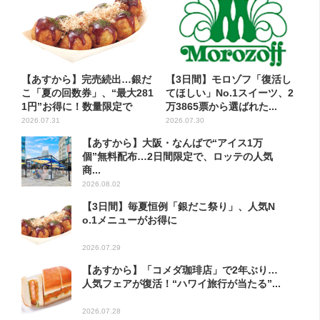
【あすから】完売続出…銀だ
【3日間】モロゾフ「復活し
こ「夏の回数券」、“最大281
てほしい」No.1スイーツ、2
1円”お得に！数量限定で
万3865票から選ばれた...
2026.07.31
2026.07.30
【あすから】大阪・なんばで“アイス1万
個”無料配布…2日間限定で、ロッテの人気
商...
2026.08.02
【3日間】毎夏恒例「銀だこ祭り」、人気N
o.1メニューがお得に
2026.07.29
【あすから】「コメダ珈琲店」で2年ぶり…
人気フェアが復活！“ハワイ旅行が当たる”...
2026.07.28