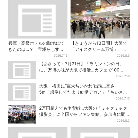
兵庫・高級ホテルの跡地にで
【きょうから13日間】大阪で
きたのは…？ 宝塚らしすぎ
「アイスクリーム万博」、全
る“豪華スーパー”を調査
国34ブランド・100種超…初
2026.7.13
2026.8.5
登場の「チョコソフト」に行
【あさって・7月21日】「ラミントンの日」
列
に、万博の味が大阪で復活…カフェで100
個“無料配布”
2026.7.19
大阪・梅田に“巨大ちいかわ”出現…高さ
5m「想像してたより結構デカい」「ちいさ…
くはない」
2026.7.13
2万円超えでも争奪戦…大阪の「ミャクミャク
撮影会」に全国からファン集結、参加者に聞
いた「それでも会いたい理由」
2026.8.3