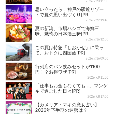
2026.7.23 11:00
思い立ったら！神戸の駅近リゾー
トで夏の思い出づくり[PR…
2026.7.22 19:40
夏の新潟、市場ハシゴで海鮮三
昧、魅惑の日本酒三昧[PR]
2026.7.16 12:00
この夏は特急「しおかぜ」に乗っ
て、おトクに四国旅[PR]
2026.7.16 09:00
行列店のパン飲みセットが1100
円！？お得ワザ[PR]
2026.7.9 11:30
「仕事もお金もなくても…」マンゲ
キで過ごした日々[PR]
2026.7.8 17:00
【カメリア・マキの魔女占い】
2026年下半期の運勢は？