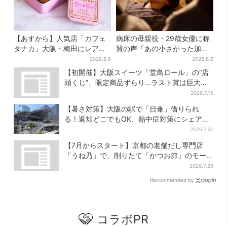
【あすから】人気店「カフェ
病床の母親役・29歳女優に称
タナカ」大阪・梅田にレア商
賛の声「あの小さかった加恋
品集結…本店人気パン＆限定
ちゃんが…」朝ドラ視聴者し
2026.8.6
2026.8.6
クッキー缶も！ 7日間の夏イ
みじみ
【初開催】大阪スイーツ「堂島ロール」の“店
ベント
頭くじ”、限定商品ずらり…ラスト賞は巨大ル
ームライト
2026.7.15
【暑さ対策】大阪の駅で「日傘」借りられ
る！返却どこでもOK、熱中症対策にシェアサ
ービス拡大
2026.7.31
【7月からスタート】京都の老舗だし専門店
「うね乃」で、削りたて「かつお節」のモー
ニング登場
2026.7.26
Recommended by
コラボPR