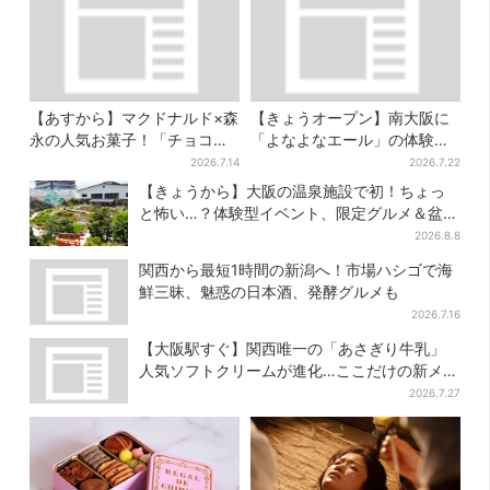
【あすから】マクドナルド×森
【きょうオープン】南大阪に
永の人気お菓子！「チョコボ
「よなよなエール」の体験型
ール」「ミルクキャラメル」
ブルワリー、できたてビール
2026.7.14
2026.7.22
があのスイーツに変身…6年ぶ
の試飲や醸造所見学も
【きょうから】大阪の温泉施設で初！ちょっ
り復活シェイクも
と怖い…？体験型イベント、限定グルメ＆盆踊
りも
2026.8.8
関西から最短1時間の新潟へ！市場ハシゴで海
鮮三昧、魅惑の日本酒、発酵グルメも
2026.7.16
【大阪駅すぐ】関西唯一の「あさぎり牛乳」
人気ソフトクリームが進化…ここだけの新メニ
ューも仲間入り
2026.7.27