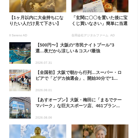
【1ヶ月以内に大金持ちにな
「玄関に〇〇を置いた後に宝
りたい人だけ見て下さい】
くじ買いなさい」簡単に当選
Il Sereno AD
合同会社デジタルファーム AD
【500円〜】大阪の“市民ナイトプール”3
選…夜だから涼しい＆コスパ最強
2026.07.31
【全国初】大阪で朝から行列…スーパー・ロ
ピアで「どデカ抽選会」、開始30分で“1...
2026.08.01
【あすオープン】大阪・梅田に「まるでテー
マパーク」な巨大スポーツ店、461ブラン...
2026.08.06